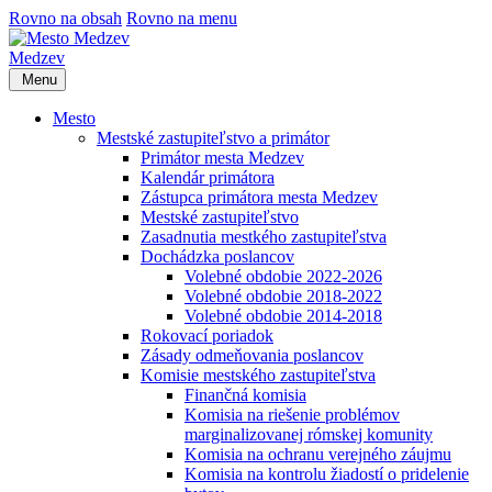
Rovno na obsah
Rovno na menu
Medzev
Menu
Mesto
Mestské zastupiteľstvo a primátor
Primátor mesta Medzev
Kalendár primátora
Zástupca primátora mesta Medzev
Mestské zastupiteľstvo
Zasadnutia mestkého zastupiteľstva
Dochádzka poslancov
Volebné obdobie 2022-2026
Volebné obdobie 2018-2022
Volebné obdobie 2014-2018
Rokovací poriadok
Zásady odmeňovania poslancov
Komisie mestského zastupiteľstva
Finančná komisia
Komisia na riešenie problémov
marginalizovanej rómskej komunity
Komisia na ochranu verejného záujmu
Komisia na kontrolu žiadostí o pridelenie