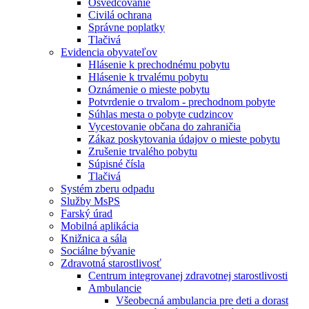
Osvedčovanie
Civilá ochrana
Správne poplatky
Tlačivá
Evidencia obyvateľov
Hlásenie k prechodnému pobytu
Hlásenie k trvalému pobytu
Oznámenie o mieste pobytu
Potvrdenie o trvalom - prechodnom pobyte
Súhlas mesta o pobyte cudzincov
Vycestovanie občana do zahraničia
Zákaz poskytovania údajov o mieste pobytu
Zrušenie trvalého pobytu
Súpisné čísla
Tlačivá
Systém zberu odpadu
Služby MsPS
Farský úrad
Mobilná aplikácia
Knižnica a sála
Sociálne bývanie
Zdravotná starostlivosť
Centrum integrovanej zdravotnej starostlivosti
Ambulancie
Všeobecná ambulancia pre deti a dorast