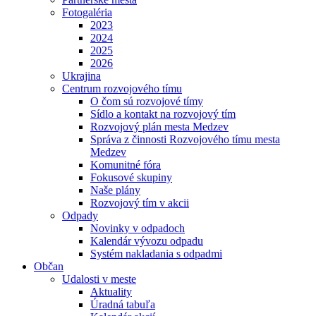
Fotogaléria
2023
2024
2025
2026
Ukrajina
Centrum rozvojového tímu
O čom sú rozvojové tímy
Sídlo a kontakt na rozvojový tím
Rozvojový plán mesta Medzev
Správa z činnosti Rozvojového tímu mesta
Medzev
Komunitné fóra
Fokusové skupiny
Naše plány
Rozvojový tím v akcii
Odpady
Novinky v odpadoch
Kalendár vývozu odpadu
Systém nakladania s odpadmi
Občan
Udalosti v meste
Aktuality
Úradná tabuľa