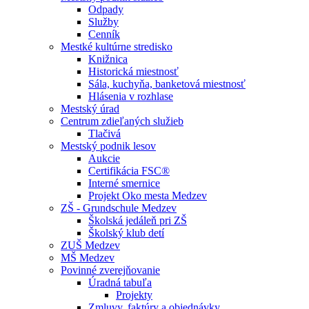
Odpady
Služby
Cenník
Mestké kultúrne stredisko
Knižnica
Historická miestnosť
Sála, kuchyňa, banketová miestnosť
Hlásenia v rozhlase
Mestský úrad
Centrum zdieľaných služieb
Tlačivá
Mestský podnik lesov
Aukcie
Certifikácia FSC®
Interné smernice
Projekt Oko mesta Medzev
ZŠ - Grundschule Medzev
Školská jedáleň pri ZŠ
Školský klub detí
ZUŠ Medzev
MŠ Medzev
Povinné zverejňovanie
Úradná tabuľa
Projekty
Zmluvy, faktúry a objednávky