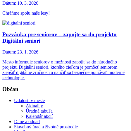
Dátum:
10. 3. 2026
Chráňme spolu naše lesy!
Pozvánka pre seniorov – zapojte sa do projektu
Digitálni seniori
Dátum:
23. 1. 2026
Mesto informuje seniorov o možnosti zapojiť sa do národného
projektu Digitálni seniori, ktorého cieľom je pomôcť seniorom
zlepšiť digitálne zručnosti a naučiť sa bezpečne používať moderné
technológie.
Občan
Udalosti v meste
Aktuality
Úradná tabuľa
Kalendár akcií
Dane a odpad
Stavebný úrad a životné prostredie