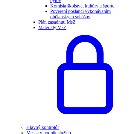
bytov
Komisia školstva, kultúry a športu
Poverení poslanci vykonávaním
občianskych sobášov
Plán zasadnutí MsZ
Materiály MsZ
Hlavný kontrolór
Mestský podnik služieb