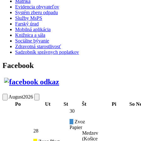
Matrika
Evidencia obyvateľov
Systém zberu odpadu
Služby MsPS
Farský úrad
Mobilná aplikácia
Knižnica a sála
Sociálne bývanie
Zdravotná starostlivosť
Sadzobník správnych poplatkov
Facebook
August
2026
Po
Ut
St
Št
Pi
So
N
30
Zvoz
Papier
28
Medzev
(Košice