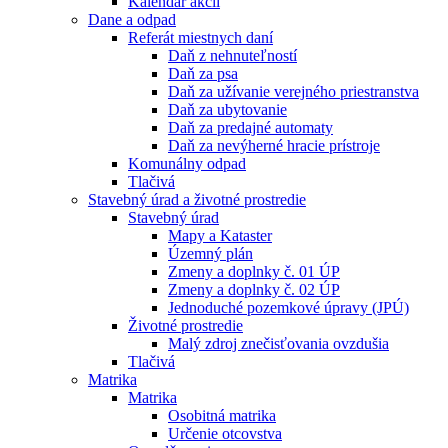
Kalendár akcií
Dane a odpad
Referát miestnych daní
Daň z nehnuteľností
Daň za psa
Daň za užívanie verejného priestranstva
Daň za ubytovanie
Daň za predajné automaty
Daň za nevýherné hracie prístroje
Komunálny odpad
Tlačivá
Stavebný úrad a životné prostredie
Stavebný úrad
Mapy a Kataster
Územný plán
Zmeny a doplnky č. 01 ÚP
Zmeny a doplnky č. 02 ÚP
Jednoduché pozemkové úpravy (JPÚ)
Životné prostredie
Malý zdroj znečisťovania ovzdušia
Tlačivá
Matrika
Matrika
Osobitná matrika
Určenie otcovstva