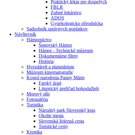
Praktický lekár pre dospelých
FBLR
Zubné lekárstvo
ADOS
Gynekologicko pôrodnícka
Sadzobník správnych poplatkov
Návštevník
Hámorníctvo
Šugovský Hámor
Hámor - Technické múzeum
Dokumentárne filmy
História
Hvezdáreň a planetárium
Múzeum kinematografie
Kostol narodenia Panny Márie
Farský úrad
Liturgický prehľad bohoslužieb
Morový stĺp
Fotogaléria
Turistika
Národný park Slovenský kras
Okolie mesta
Slovenská železná cesta
Turistické cesty
Kronika