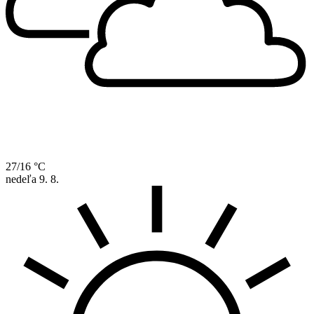
27/16 °C
nedeľa
9. 8.