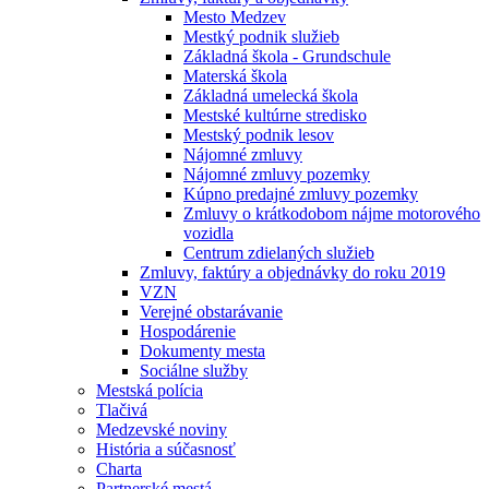
Mesto Medzev
Mestký podnik služieb
Základná škola - Grundschule
Materská škola
Základná umelecká škola
Mestské kultúrne stredisko
Mestský podnik lesov
Nájomné zmluvy
Nájomné zmluvy pozemky
Kúpno predajné zmluvy pozemky
Zmluvy o krátkodobom nájme motorového
vozidla
Centrum zdielaných služieb
Zmluvy, faktúry a objednávky do roku 2019
VZN
Verejné obstarávanie
Hospodárenie
Dokumenty mesta
Sociálne služby
Mestská polícia
Tlačivá
Medzevské noviny
História a súčasnosť
Charta
Partnerské mestá