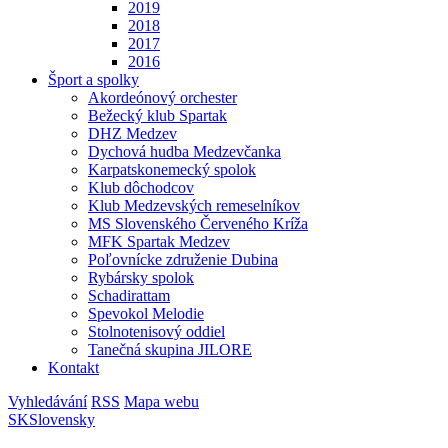
2019
2018
2017
2016
Šport a spolky
Akordeónový orchester
Bežecký klub Spartak
DHZ Medzev
Dychová hudba Medzevčanka
Karpatskonemecký spolok
Klub dôchodcov
Klub Medzevských remeselníkov
MS Slovenského Červeného Kríža
MFK Spartak Medzev
Poľovnícke združenie Dubina
Rybársky spolok
Schadirattam
Spevokol Melodie
Stolnotenisový oddiel
Tanečná skupina JILORE
Kontakt
Vyhledávání
RSS
Mapa webu
SK
Slovensky