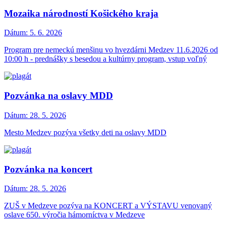
Mozaika národností Košického kraja
Dátum:
5. 6. 2026
Program pre nemeckú menšinu vo hvezdárni Medzev 11.6.2026 od
10:00 h - prednášky s besedou a kultúrny program, vstup voľný
Pozvánka na oslavy MDD
Dátum:
28. 5. 2026
Mesto Medzev pozýva všetky deti na oslavy MDD
Pozvánka na koncert
Dátum:
28. 5. 2026
ZUŠ v Medzeve pozýva na KONCERT a VÝSTAVU venovaný
oslave 650. výročia hámorníctva v Medzeve