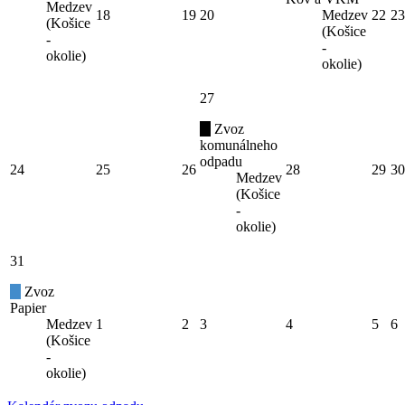
Medzev
18
19
20
Medzev
22
23
(Košice
(Košice
-
-
okolie)
okolie)
27
Zvoz
komunálneho
odpadu
24
25
26
28
29
30
Medzev
(Košice
-
okolie)
31
Zvoz
Papier
Medzev
1
2
3
4
5
6
(Košice
-
okolie)