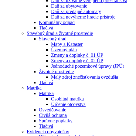
Daň za užívanie verejného priestranstva
Daň za ubytovanie
Daň za predajné automaty
Daň za nevýherné hracie prístroje
Komunálny odpad
Tlačivá
Stavebný úrad a životné prostredie
Stavebný úrad
Mapy a Kataster
Územný plán
Zmeny a doplnky č. 01 ÚP
Zmeny a doplnky č. 02 ÚP
Jednoduché pozemkové úpravy (JPÚ)
Životné prostredie
Malý zdroj znečisťovania ovzdušia
Tlačivá
Matrika
Matrika
Osobitná matrika
Určenie otcovstva
Osvedčovanie
Civilá ochrana
Správne poplatky
Tlačivá
Evidencia obyvateľov