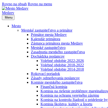
Rovno na obsah
Rovno na menu
Medzev
Menu
Mesto
Mestské zastupiteľstvo a primátor
Primátor mesta Medzev
Kalendár primátora
Zástupca primátora mesta Medzev
Mestské zastupiteľstvo
Zasadnutia mestkého zastupiteľstva
Dochádzka poslancov
Volebné obdobie 2022-2026
Volebné obdobie 2018-2022
Volebné obdobie 2014-2018
Rokovací poriadok
Zásady odmeňovania poslancov
Komisie mestského zastupiteľstva
Finančná komisia
Komisia na riešenie problémov marginalizo
Komisia na ochranu verejného záujmu
Komisia na kontrolu žiadostí o pridelenie by
Komisia školstva, kultúry a športu