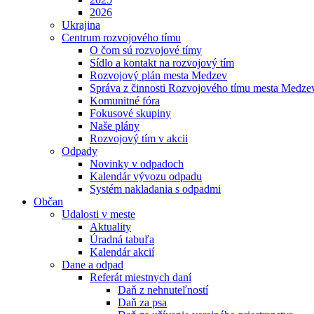
2026
Ukrajina
Centrum rozvojového tímu
O čom sú rozvojové tímy
Sídlo a kontakt na rozvojový tím
Rozvojový plán mesta Medzev
Správa z činnosti Rozvojového tímu mesta Medze
Komunitné fóra
Fokusové skupiny
Naše plány
Rozvojový tím v akcii
Odpady
Novinky v odpadoch
Kalendár vývozu odpadu
Systém nakladania s odpadmi
Občan
Udalosti v meste
Aktuality
Úradná tabuľa
Kalendár akcií
Dane a odpad
Referát miestnych daní
Daň z nehnuteľností
Daň za psa