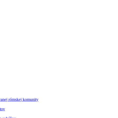
vanej rómskej komunity
tov