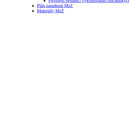
Poverení poslanci vykonávaním občianskyc
Plán zasadnutí MsZ
Materiály MsZ