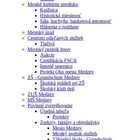
Mestké kultúrne stredisko
Knižnica
Historická miestnosť
Sála, kuchyňa, banketová miestnosť
Hlásenia v rozhlase
Mestský úrad
Centrum zdieľaných služieb
Tlačivá
Mestský podnik lesov
Aukcie
Certifikácia FSC®
Interné smernice
Projekt Oko mesta Medzev
ZŠ - Grundschule Medzev
Školská jedáleň pri ZŠ
Školský klub detí
ZUŠ Medzev
MŠ Medzev
Povinné zverejňovanie
Úradná tabuľa
Projekty
Zmluvy, faktúry a objednávky
Mesto Medzev
Mestký podnik služieb
Základná škola - Grundschule