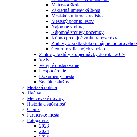
Materská škola
Základná umelecká škola
Mestské kultúrne stredisko
Mestský podnik lesov
Nájomné zmluvy
Nájomné zmluvy pozemky
Kúpno predajné zmluvy pozemky
Zmluvy o krátkodobom nájme motorového v
Centrum zdielaných služieb
Zmluvy, faktúry a objednávky do roku 2019
VZN
Verejné obstarávanie
Hospodárenie
Dokumenty mesta
Sociálne služby
Mestská polícia
Tlačivá
Medzevské noviny
História a súčasnosť
Charta
Partnerské mestá
Fotogaléria
2023
2024
2025