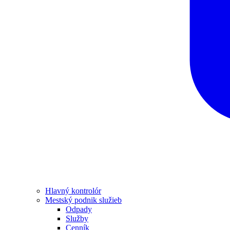
Hlavný kontrolór
Mestský podnik služieb
Odpady
Služby
Cenník