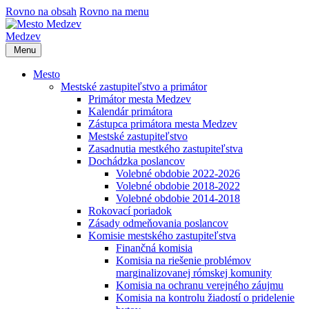
Rovno na obsah
Rovno na menu
Medzev
Menu
Mesto
Mestské zastupiteľstvo a primátor
Primátor mesta Medzev
Kalendár primátora
Zástupca primátora mesta Medzev
Mestské zastupiteľstvo
Zasadnutia mestkého zastupiteľstva
Dochádzka poslancov
Volebné obdobie 2022-2026
Volebné obdobie 2018-2022
Volebné obdobie 2014-2018
Rokovací poriadok
Zásady odmeňovania poslancov
Komisie mestského zastupiteľstva
Finančná komisia
Komisia na riešenie problémov
marginalizovanej rómskej komunity
Komisia na ochranu verejného záujmu
Komisia na kontrolu žiadostí o pridelenie