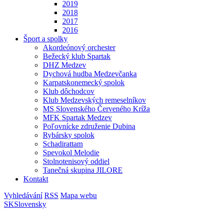
2019
2018
2017
2016
Šport a spolky
Akordeónový orchester
Bežecký klub Spartak
DHZ Medzev
Dychová hudba Medzevčanka
Karpatskonemecký spolok
Klub dôchodcov
Klub Medzevských remeselníkov
MS Slovenského Červeného Kríža
MFK Spartak Medzev
Poľovnícke združenie Dubina
Rybársky spolok
Schadirattam
Spevokol Melodie
Stolnotenisový oddiel
Tanečná skupina JILORE
Kontakt
Vyhledávání
RSS
Mapa webu
SK
Slovensky