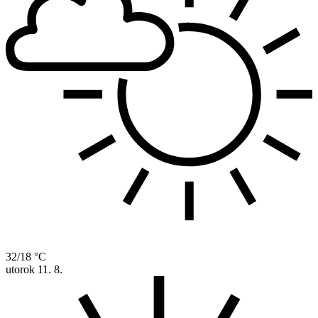
32/18 °C
utorok
11. 8.