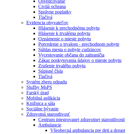
Osvedčovanie
Civilá ochrana
Správne poplatky
Tlačivá
Evidencia obyvateľov
Hlásenie k prechodnému pobytu
Hlásenie k trvalému pobytu
Oznámenie o mieste pobytu
Potvrdenie o trvalom - prechodnom pobyte
Súhlas mesta o pobyte cudzincov
Vycestovanie občana do zahraničia
Zákaz poskytovania údajov o mieste pobytu
Zrušenie trvalého pobytu
Súpisné čísla
Tlačivá
Systém zberu odpadu
Služby MsPS
Farský úrad
Mobilná aplikácia
Knižnica a sála
Sociálne bývanie
Zdravotná starostlivosť
Centrum integrovanej zdravotnej starostlivosti
Ambulancie
Všeobecná ambulancia pre deti a dorast