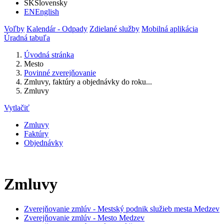
SK
Slovensky
EN
English
Voľby
Kalendár - Odpady
Zdielané služby
Mobilná aplikácia
Úradná tabuľa
Úvodná stránka
Mesto
Povinné zverejňovanie
Zmluvy, faktúry a objednávky do roku...
Zmluvy
Vytlačiť
Zmluvy
Faktúry
Objednávky
Zmluvy
Zverejňovanie zmlúv - Mestský podnik služieb mesta Medzev
Zverejňovanie zmlúv - Mesto Medzev