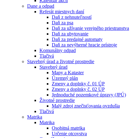
Kalendár akcií
Dane a odpad
Referát miestnych daní
Daň z nehnuteľností
Daň za psa
Daň za užívanie verejného priestranstva
Daň za ubytovanie
Daň za predajné automaty
Daň za nevýherné hracie prístroje
Komunálny odpad
Tlačivá
Stavebný úrad a životné prostredie
Stavebný úrad
Mapy a Kataster
Územný plán
Zmeny a doplnky č. 01 ÚP
Zmeny a doplnky č. 02 ÚP
Jednoduché pozemkové úpravy (JPÚ)
Životné prostredie
Malý zdroj znečisťovania ovzdušia
Tlačivá
Matrika
Matrika
Osobitná matrika
Určenie otcovstva