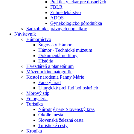
Praktický lekár pre dospelých
FBLR
Zubné lekárstvo
ADOS
Gynekologicko pôrodnícka
Sadzobník správnych poplatkov
Návštevník
Hámorníctvo
Šugovský Hámor
Hámor - Technické múzeum
Dokumentárne filmy
História
Hvezdáreň a planetárium
Múzeum kinematografie
Kostol narodenia Panny Márie
Farský úrad
Liturgický prehľad bohoslužieb
Morový stĺp
Fotogaléria
Turistika
Národný park Slovenský kras
Okolie mesta
Slovenská železná cesta
Turistické cesty
Kronika