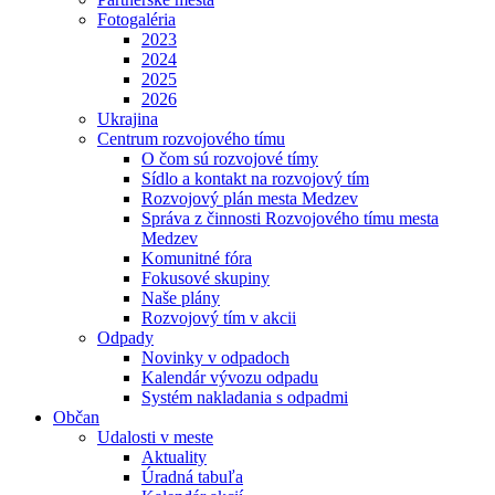
Fotogaléria
2023
2024
2025
2026
Ukrajina
Centrum rozvojového tímu
O čom sú rozvojové tímy
Sídlo a kontakt na rozvojový tím
Rozvojový plán mesta Medzev
Správa z činnosti Rozvojového tímu mesta
Medzev
Komunitné fóra
Fokusové skupiny
Naše plány
Rozvojový tím v akcii
Odpady
Novinky v odpadoch
Kalendár vývozu odpadu
Systém nakladania s odpadmi
Občan
Udalosti v meste
Aktuality
Úradná tabuľa