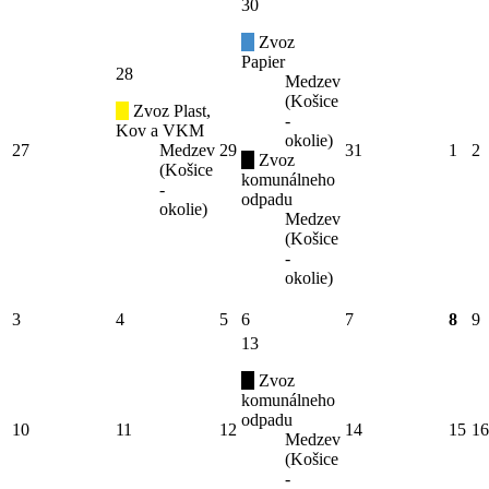
30
Zvoz
Papier
28
Medzev
(Košice
Zvoz Plast,
-
Kov a VKM
okolie)
27
Medzev
29
31
1
2
Zvoz
(Košice
komunálneho
-
odpadu
okolie)
Medzev
(Košice
-
okolie)
3
4
5
6
7
8
9
13
Zvoz
komunálneho
odpadu
10
11
12
14
15
16
Medzev
(Košice
-