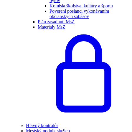
bytov
Komisia školstva, kultúry a športu
Poverení poslanci vykonávaním
občianskych sobášov
Plán zasadnutí MsZ
Materiály MsZ
Hlavný kontrolór
Mestský podnik služieb