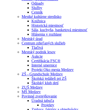
Odpady
Služby
Cenník
Mestké kultúrne stredisko
Knižnica
Historická miestnosť
Sála, kuchyňa, banketová miestnosť
Hlásenia v rozhlase
Mestský úrad
Centrum zdieľaných služieb
Tlačivá
Mestský podnik lesov
Aukcie
Certifikácia FSC®
Interné smernice
Projekt Oko mesta Medzev
ZŠ - Grundschule Medzev
Školská jedáleň pri ZŠ
Školský klub detí
ZUŠ Medzev
MŠ Medzev
Povinné zverejňovanie
Úradná tabuľa
Projekty
Zmluvy, faktúry a objednávky