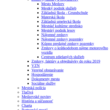
Mesto Medzev
Mestký podnik služieb
Základná škola - Grundschule
Materská škola
Základná umelecká škola
Mestské kultúrne stredisko
Mestský podnik lesov
Nájomné zmluvy
Nájomné zmluvy pozemky
Kúpno predajné zmluvy pozemky
Zmluvy o krátkodobom nájme motorového
vozidla
Centrum zdielaných služieb
Zmluvy, faktúry a objednávky do roku 2019
VZN
Verejné obstarávanie
Hospodárenie
Dokumenty mesta
Sociálne služby
Mestská polícia
Tlačivá
Medzevské noviny
História a súčasnosť
Charta
Partnerské mestá