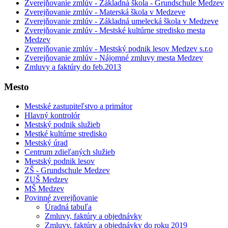
Zverejňovanie zmlúv - Základná škola - Grundschule Medzev
Zverejňovanie zmlúv - Materská škola v Medzeve
Zverejňovanie zmlúv - Základná umelecká škola v Medzeve
Zverejňovanie zmlúv - Mestské kultúrne stredisko mesta
Medzev
Zverejňovanie zmlúv - Mestský podnik lesov Medzev s.r.o
Zverejňovanie zmlúv - Nájomné zmluvy mesta Medzev
Zmluvy a faktúry do feb.2013
Mesto
Mestské zastupiteľstvo a primátor
Hlavný kontrolór
Mestský podnik služieb
Mestké kultúrne stredisko
Mestský úrad
Centrum zdieľaných služieb
Mestský podnik lesov
ZŠ - Grundschule Medzev
ZUŠ Medzev
MŠ Medzev
Povinné zverejňovanie
Úradná tabuľa
Zmluvy, faktúry a objednávky
Zmluvy, faktúry a objednávky do roku 2019