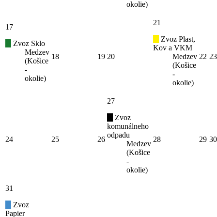
okolie)
21
17
Zvoz Plast,
Zvoz Sklo
Kov a VKM
Medzev
18
19
20
Medzev
22
23
(Košice
(Košice
-
-
okolie)
okolie)
27
Zvoz
komunálneho
odpadu
24
25
26
28
29
30
Medzev
(Košice
-
okolie)
31
Zvoz
Papier