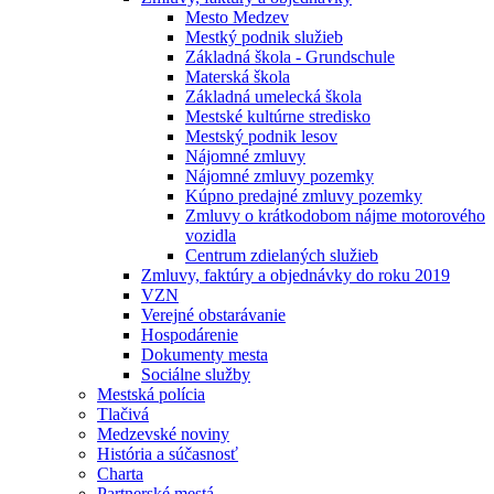
Mesto Medzev
Mestký podnik služieb
Základná škola - Grundschule
Materská škola
Základná umelecká škola
Mestské kultúrne stredisko
Mestský podnik lesov
Nájomné zmluvy
Nájomné zmluvy pozemky
Kúpno predajné zmluvy pozemky
Zmluvy o krátkodobom nájme motorového
vozidla
Centrum zdielaných služieb
Zmluvy, faktúry a objednávky do roku 2019
VZN
Verejné obstarávanie
Hospodárenie
Dokumenty mesta
Sociálne služby
Mestská polícia
Tlačivá
Medzevské noviny
História a súčasnosť
Charta
Partnerské mestá