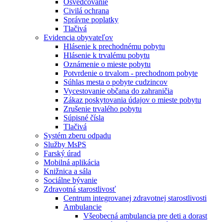
Osvedčovanie
Civilá ochrana
Správne poplatky
Tlačivá
Evidencia obyvateľov
Hlásenie k prechodnému pobytu
Hlásenie k trvalému pobytu
Oznámenie o mieste pobytu
Potvrdenie o trvalom - prechodnom pobyte
Súhlas mesta o pobyte cudzincov
Vycestovanie občana do zahraničia
Zákaz poskytovania údajov o mieste pobytu
Zrušenie trvalého pobytu
Súpisné čísla
Tlačivá
Systém zberu odpadu
Služby MsPS
Farský úrad
Mobilná aplikácia
Knižnica a sála
Sociálne bývanie
Zdravotná starostlivosť
Centrum integrovanej zdravotnej starostlivosti
Ambulancie
Všeobecná ambulancia pre deti a dorast