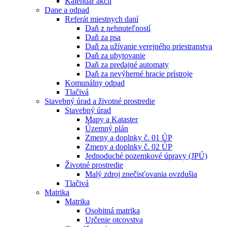
Kalendár akcií
Dane a odpad
Referát miestnych daní
Daň z nehnuteľností
Daň za psa
Daň za užívanie verejného priestranstva
Daň za ubytovanie
Daň za predajné automaty
Daň za nevýherné hracie prístroje
Komunálny odpad
Tlačivá
Stavebný úrad a životné prostredie
Stavebný úrad
Mapy a Kataster
Územný plán
Zmeny a doplnky č. 01 ÚP
Zmeny a doplnky č. 02 ÚP
Jednoduché pozemkové úpravy (JPÚ)
Životné prostredie
Malý zdroj znečisťovania ovzdušia
Tlačivá
Matrika
Matrika
Osobitná matrika
Určenie otcovstva