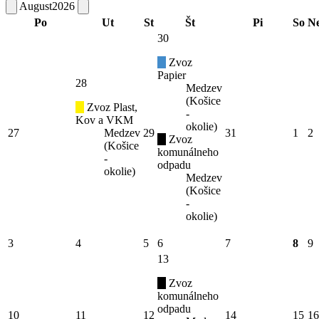
August
2026
Po
Ut
St
Št
Pi
So
N
30
Zvoz
Papier
28
Medzev
(Košice
Zvoz Plast,
-
Kov a VKM
okolie)
27
Medzev
29
31
1
2
Zvoz
(Košice
komunálneho
-
odpadu
okolie)
Medzev
(Košice
-
okolie)
3
4
5
6
7
8
9
13
Zvoz
komunálneho
odpadu
10
11
12
14
15
16