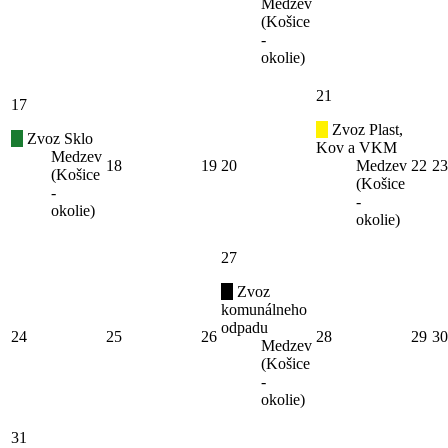
Medzev
(Košice
-
okolie)
21
17
Zvoz Plast,
Zvoz Sklo
Kov a VKM
Medzev
18
19
20
Medzev
22
23
(Košice
(Košice
-
-
okolie)
okolie)
27
Zvoz
komunálneho
odpadu
24
25
26
28
29
30
Medzev
(Košice
-
okolie)
31