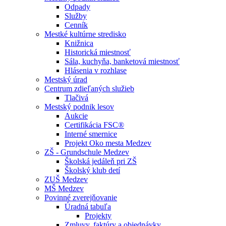
Odpady
Služby
Cenník
Mestké kultúrne stredisko
Knižnica
Historická miestnosť
Sála, kuchyňa, banketová miestnosť
Hlásenia v rozhlase
Mestský úrad
Centrum zdieľaných služieb
Tlačivá
Mestský podnik lesov
Aukcie
Certifikácia FSC®
Interné smernice
Projekt Oko mesta Medzev
ZŠ - Grundschule Medzev
Školská jedáleň pri ZŠ
Školský klub detí
ZUŠ Medzev
MŠ Medzev
Povinné zverejňovanie
Úradná tabuľa
Projekty
Zmluvy, faktúry a objednávky