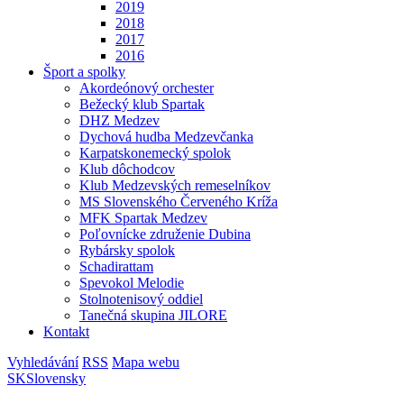
2019
2018
2017
2016
Šport a spolky
Akordeónový orchester
Bežecký klub Spartak
DHZ Medzev
Dychová hudba Medzevčanka
Karpatskonemecký spolok
Klub dôchodcov
Klub Medzevských remeselníkov
MS Slovenského Červeného Kríža
MFK Spartak Medzev
Poľovnícke združenie Dubina
Rybársky spolok
Schadirattam
Spevokol Melodie
Stolnotenisový oddiel
Tanečná skupina JILORE
Kontakt
Vyhledávání
RSS
Mapa webu
SK
Slovensky