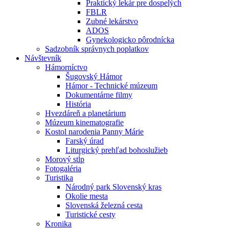
Praktický lekár pre dospelých
FBLR
Zubné lekárstvo
ADOS
Gynekologicko pôrodnícka
Sadzobník správnych poplatkov
Návštevník
Hámorníctvo
Šugovský Hámor
Hámor - Technické múzeum
Dokumentárne filmy
História
Hvezdáreň a planetárium
Múzeum kinematografie
Kostol narodenia Panny Márie
Farský úrad
Liturgický prehľad bohoslužieb
Morový stĺp
Fotogaléria
Turistika
Národný park Slovenský kras
Okolie mesta
Slovenská železná cesta
Turistické cesty
Kronika