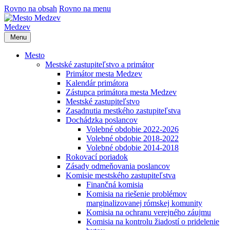
Rovno na obsah
Rovno na menu
Medzev
Menu
Mesto
Mestské zastupiteľstvo a primátor
Primátor mesta Medzev
Kalendár primátora
Zástupca primátora mesta Medzev
Mestské zastupiteľstvo
Zasadnutia mestkého zastupiteľstva
Dochádzka poslancov
Volebné obdobie 2022-2026
Volebné obdobie 2018-2022
Volebné obdobie 2014-2018
Rokovací poriadok
Zásady odmeňovania poslancov
Komisie mestského zastupiteľstva
Finančná komisia
Komisia na riešenie problémov
marginalizovanej rómskej komunity
Komisia na ochranu verejného záujmu
Komisia na kontrolu žiadostí o pridelenie