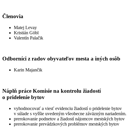
Členovia
Matej Levay
Kristián Göbl
Valentín Palačik
Odborníci z radov obyvateľov mesta a iných osôb
Karin Majančik
Náplň práce Komisie na kontrolu žiadostí
o pridelenie bytov
vyhodnocovať a viesť evidenciu žiadostí o pridelenie bytov
v súlade s vyššie uvedeným všeobecne záväzným nariadením.
prerokovanie podnetov a žiadostí nájomcov mestských bytov
prerokovanie prevádzkových problémov mestských bytov