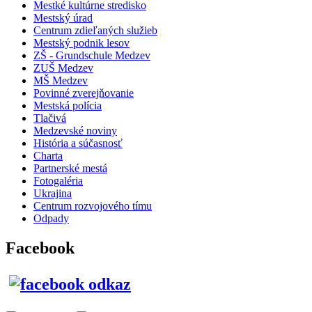
Mestké kultúrne stredisko
Mestský úrad
Centrum zdieľaných služieb
Mestský podnik lesov
ZŠ - Grundschule Medzev
ZUŠ Medzev
MŠ Medzev
Povinné zverejňovanie
Mestská polícia
Tlačivá
Medzevské noviny
História a súčasnosť
Charta
Partnerské mestá
Fotogaléria
Ukrajina
Centrum rozvojového tímu
Odpady
Facebook