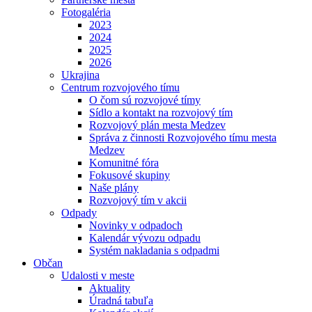
Fotogaléria
2023
2024
2025
2026
Ukrajina
Centrum rozvojového tímu
O čom sú rozvojové tímy
Sídlo a kontakt na rozvojový tím
Rozvojový plán mesta Medzev
Správa z činnosti Rozvojového tímu mesta
Medzev
Komunitné fóra
Fokusové skupiny
Naše plány
Rozvojový tím v akcii
Odpady
Novinky v odpadoch
Kalendár vývozu odpadu
Systém nakladania s odpadmi
Občan
Udalosti v meste
Aktuality
Úradná tabuľa