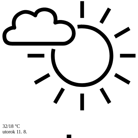
32/18 °C
utorok
11. 8.