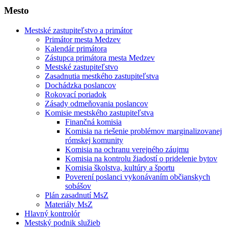
Mesto
Mestské zastupiteľstvo a primátor
Primátor mesta Medzev
Kalendár primátora
Zástupca primátora mesta Medzev
Mestské zastupiteľstvo
Zasadnutia mestkého zastupiteľstva
Dochádzka poslancov
Rokovací poriadok
Zásady odmeňovania poslancov
Komisie mestského zastupiteľstva
Finančná komisia
Komisia na riešenie problémov marginalizovanej
rómskej komunity
Komisia na ochranu verejného záujmu
Komisia na kontrolu žiadostí o pridelenie bytov
Komisia školstva, kultúry a športu
Poverení poslanci vykonávaním občianskych
sobášov
Plán zasadnutí MsZ
Materiály MsZ
Hlavný kontrolór
Mestský podnik služieb