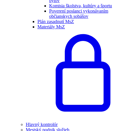
bytov
Komisia školstva, kultúry a športu
Poverení poslanci vykonávaním
občianskych sobášov
Plán zasadnutí MsZ
Materiály MsZ
Hlavný kontrolór
Mestský podnik služieb