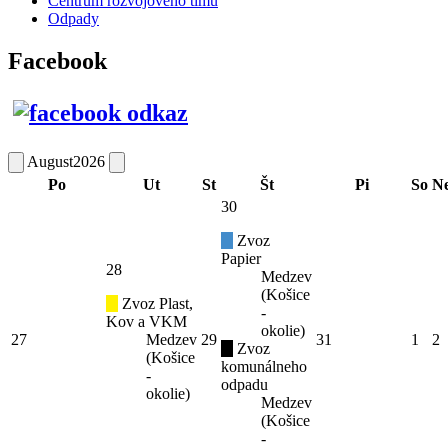
Centrum rozvojového tímu
Odpady
Facebook
August
2026
Po
Ut
St
Št
Pi
So
N
30
Zvoz
Papier
28
Medzev
(Košice
Zvoz Plast,
-
Kov a VKM
okolie)
27
Medzev
29
31
1
2
Zvoz
(Košice
komunálneho
-
odpadu
okolie)
Medzev
(Košice
-