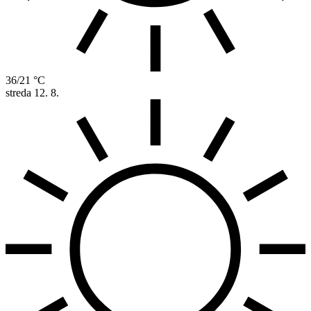
36/21 °C
streda
12. 8.