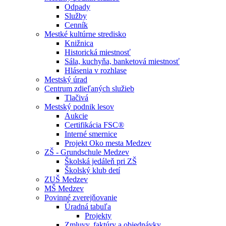
Odpady
Služby
Cenník
Mestké kultúrne stredisko
Knižnica
Historická miestnosť
Sála, kuchyňa, banketová miestnosť
Hlásenia v rozhlase
Mestský úrad
Centrum zdieľaných služieb
Tlačivá
Mestský podnik lesov
Aukcie
Certifikácia FSC®
Interné smernice
Projekt Oko mesta Medzev
ZŠ - Grundschule Medzev
Školská jedáleň pri ZŠ
Školský klub detí
ZUŠ Medzev
MŠ Medzev
Povinné zverejňovanie
Úradná tabuľa
Projekty
Zmluvy, faktúry a objednávky