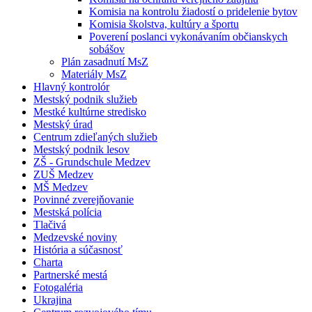
Komisia na kontrolu žiadostí o pridelenie bytov
Komisia školstva, kultúry a športu
Poverení poslanci vykonávaním občianskych
sobášov
Plán zasadnutí MsZ
Materiály MsZ
Hlavný kontrolór
Mestský podnik služieb
Mestké kultúrne stredisko
Mestský úrad
Centrum zdieľaných služieb
Mestský podnik lesov
ZŠ - Grundschule Medzev
ZUŠ Medzev
MŠ Medzev
Povinné zverejňovanie
Mestská polícia
Tlačivá
Medzevské noviny
História a súčasnosť
Charta
Partnerské mestá
Fotogaléria
Ukrajina