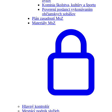
bytov
Komisia školstva, kultúry a športu
Poverení poslanci vykonávaním
občianskych sobášov
Plán zasadnutí MsZ
Materiály MsZ
Hlavný kontrolór
Mestský podnik služieb