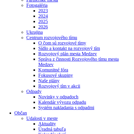
Fotogaléria
2023
2024
2025
2026
Ukrajina
Centrum rozvojového tímu
O čom sú rozvojové tímy
Sídlo a kontakt na rozvojový tím
Rozvojový plán mesta Medzev
Správa z činnosti Rozvojového tímu mesta
Medzev
Komunitné fóra
Fokusové skupiny
Naše plány
Rozvojový tím v akcii
Odpady
Novinky v odpadoch
Kalendár vývozu odpadu
Systém nakladania s odpadmi
Občan
Udalosti v meste
Aktuality
Úradná tabuľa