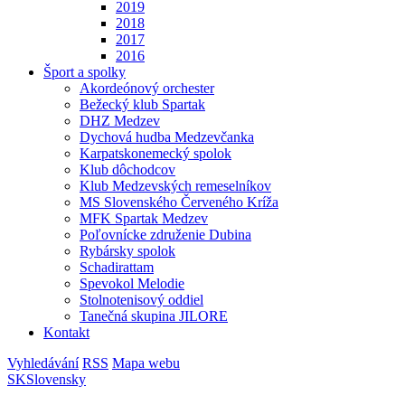
2019
2018
2017
2016
Šport a spolky
Akordeónový orchester
Bežecký klub Spartak
DHZ Medzev
Dychová hudba Medzevčanka
Karpatskonemecký spolok
Klub dôchodcov
Klub Medzevských remeselníkov
MS Slovenského Červeného Kríža
MFK Spartak Medzev
Poľovnícke združenie Dubina
Rybársky spolok
Schadirattam
Spevokol Melodie
Stolnotenisový oddiel
Tanečná skupina JILORE
Kontakt
Vyhledávání
RSS
Mapa webu
SK
Slovensky