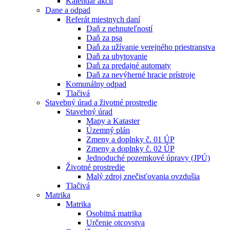
Kalendár akcií
Dane a odpad
Referát miestnych daní
Daň z nehnuteľností
Daň za psa
Daň za užívanie verejného priestranstva
Daň za ubytovanie
Daň za predajné automaty
Daň za nevýherné hracie prístroje
Komunálny odpad
Tlačivá
Stavebný úrad a životné prostredie
Stavebný úrad
Mapy a Kataster
Územný plán
Zmeny a doplnky č. 01 ÚP
Zmeny a doplnky č. 02 ÚP
Jednoduché pozemkové úpravy (JPÚ)
Životné prostredie
Malý zdroj znečisťovania ovzdušia
Tlačivá
Matrika
Matrika
Osobitná matrika
Určenie otcovstva