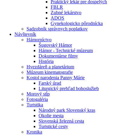
Praktický lekár pre dospelých
FBLR
Zubné lekárstvo
ADOS
Gynekologicko pôrodnícka
Sadzobník správnych poplatkov
Návštevník
Hámorníctvo
Šugovský Hámor
Hámor - Technické múzeum
Dokumentárne filmy
História
Hvezdáreň a planetárium
Múzeum kinematografie
Kostol narodenia Panny Márie
Farský úrad
Liturgický prehľad bohoslužieb
Morový stĺp
Fotogaléria
Turistika
Národný park Slovenský kras
Okolie mesta
Slovenská železná cesta
Turistické cesty
Kronika