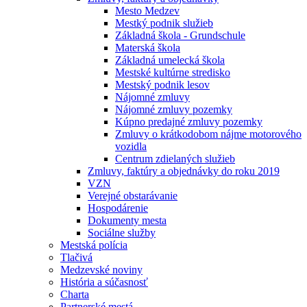
Mesto Medzev
Mestký podnik služieb
Základná škola - Grundschule
Materská škola
Základná umelecká škola
Mestské kultúrne stredisko
Mestský podnik lesov
Nájomné zmluvy
Nájomné zmluvy pozemky
Kúpno predajné zmluvy pozemky
Zmluvy o krátkodobom nájme motorového
vozidla
Centrum zdielaných služieb
Zmluvy, faktúry a objednávky do roku 2019
VZN
Verejné obstarávanie
Hospodárenie
Dokumenty mesta
Sociálne služby
Mestská polícia
Tlačivá
Medzevské noviny
História a súčasnosť
Charta
Partnerské mestá