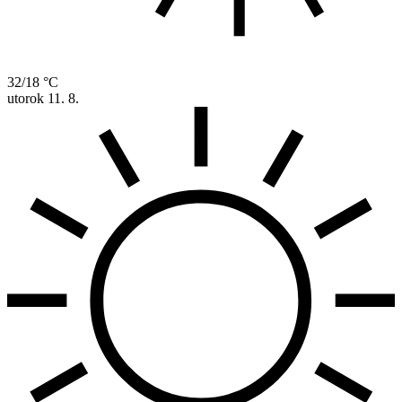
32/18 °C
utorok
11. 8.