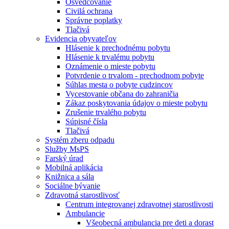
Osvedčovanie
Civilá ochrana
Správne poplatky
Tlačivá
Evidencia obyvateľov
Hlásenie k prechodnému pobytu
Hlásenie k trvalému pobytu
Oznámenie o mieste pobytu
Potvrdenie o trvalom - prechodnom pobyte
Súhlas mesta o pobyte cudzincov
Vycestovanie občana do zahraničia
Zákaz poskytovania údajov o mieste pobytu
Zrušenie trvalého pobytu
Súpisné čísla
Tlačivá
Systém zberu odpadu
Služby MsPS
Farský úrad
Mobilná aplikácia
Knižnica a sála
Sociálne bývanie
Zdravotná starostlivosť
Centrum integrovanej zdravotnej starostlivosti
Ambulancie
Všeobecná ambulancia pre deti a dorast