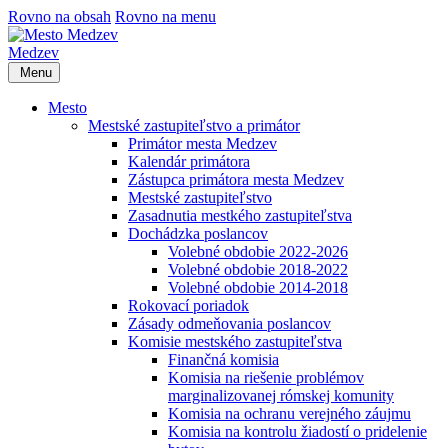
Rovno na obsah
Rovno na menu
Medzev
Menu
Mesto
Mestské zastupiteľstvo a primátor
Primátor mesta Medzev
Kalendár primátora
Zástupca primátora mesta Medzev
Mestské zastupiteľstvo
Zasadnutia mestkého zastupiteľstva
Dochádzka poslancov
Volebné obdobie 2022-2026
Volebné obdobie 2018-2022
Volebné obdobie 2014-2018
Rokovací poriadok
Zásady odmeňovania poslancov
Komisie mestského zastupiteľstva
Finančná komisia
Komisia na riešenie problémov
marginalizovanej rómskej komunity
Komisia na ochranu verejného záujmu
Komisia na kontrolu žiadostí o pridelenie