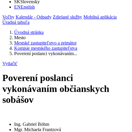
SK
Slovensky
EN
English
Voľby
Kalendár - Odpady
Zdielané služby
Mobilná aplikácia
Úradná tabuľa
Úvodná stránka
Mesto
Mestské zastupiteľstvo a primátor
Komisie mestského zastupiteľstva
Poverení poslanci vykonávaním...
Vytlačiť
Poverení poslanci
vykonávaním občianskych
sobášov
Ing. Gabriel Böhm
Mgr. Michaela Frantzová