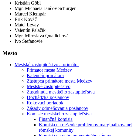
Kristián Göbl
Mgr. Michaela Jančov Schürger
Marcel Klempár
Erik Kováč
Matej Levay
Valentín Palačik
Mgr. Miroslava Quallichová
Ivo Štefanovie
Mesto
Mestské zastupiteľstvo a primátor
Primátor mesta Medzev
Kalendár primátora
Zástupca primátora mesta Medzev
Mestské zastupiteľstvo
Zasadnutia mestkého zastupiteľstva
Dochádzka poslancov
Rokovací poriadok
Zásady odmeňovania poslancov
Komisie mestského zastupiteľstva
Finančná komisia
Komisia na riešenie problémov marginalizovanej
rómskej komunity
Komisia na ochranu verejného záujmu