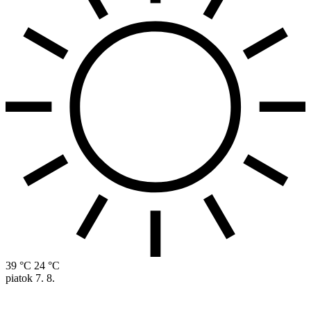
39 °C
24 °C
piatok
7. 8.