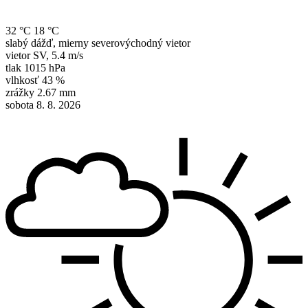
32 °C
18 °C
slabý dážď, mierny severovýchodný vietor
vietor
SV
,
5.4 m/s
tlak
1015 hPa
vlhkosť
43 %
zrážky
2.67 mm
sobota 8. 8. 2026