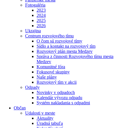
Fotogaléria
2023
2024
2025
2026
Ukrajina
Centrum rozvojového tímu
O čom sú rozvojové tímy
Sídlo a kontakt na rozvojový tím
Rozvojový plán mesta Medzev
Správa z činnosti Rozvojového tímu mesta
Medzev
Komunitné fóra
Fokusové skupiny
Naše plány
Rozvojový tím v akcii
Odpady
Novinky v odpadoch
Kalendár vývozu odpadu
Systém nakladania s odpadmi
Občan
Udalosti v meste
Aktuality
Úradná tabuľa