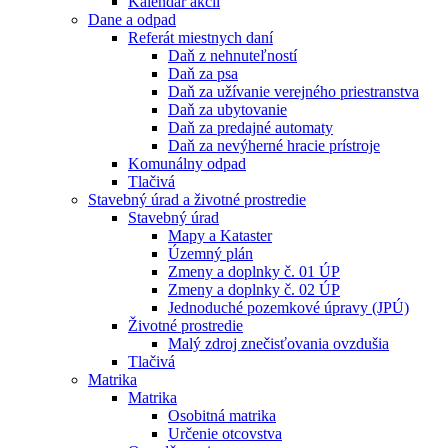
Kalendár akcií
Dane a odpad
Referát miestnych daní
Daň z nehnuteľností
Daň za psa
Daň za užívanie verejného priestranstva
Daň za ubytovanie
Daň za predajné automaty
Daň za nevýherné hracie prístroje
Komunálny odpad
Tlačivá
Stavebný úrad a životné prostredie
Stavebný úrad
Mapy a Kataster
Územný plán
Zmeny a doplnky č. 01 ÚP
Zmeny a doplnky č. 02 ÚP
Jednoduché pozemkové úpravy (JPÚ)
Životné prostredie
Malý zdroj znečisťovania ovzdušia
Tlačivá
Matrika
Matrika
Osobitná matrika
Určenie otcovstva