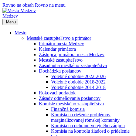
Rovno na obsah
Rovno na menu
Medzev
Menu
Mesto
Mestské zastupiteľstvo a primátor
Primátor mesta Medzev
Kalendár primátora
Zástupca primátora mesta Medzev
Mestské zastupiteľstvo
Zasadnutia mestkého zastupiteľstva
Dochádzka poslancov
Volebné obdobie 2022-2026
Volebné obdobie 2018-2022
Volebné obdobie 2014-2018
Rokovací poriadok
Zásady odmeňovania poslancov
Komisie mestského zastupiteľstva
Finančná komisia
Komisia na riešenie problémov
marginalizovanej rómskej komunity
Komisia na ochranu verejného záujmu
Komisia na kontrolu žiadostí o pridelenie