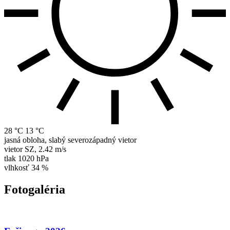
28 °C
13 °C
jasná obloha, slabý severozápadný vietor
vietor
SZ
,
2.42 m/s
tlak
1020 hPa
vlhkosť
34 %
Fotogaléria