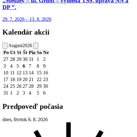
„Medzev – ul. Grunt – výmena TS9, úprava NN a
DP ”.
29. 7.
2026
–
13. 8.
2026
Kalendár akcií
August
2026
Po
Ut
St
Št
Pia
So
Ne
27
28
29
30
31
1
2
3
4
5
6
7
8
9
10
11
12
13
14
15
16
17
18
19
20
21
22
23
24
25
26
27
28
29
30
31
1
2
3
4
5
6
Predpoveď počasia
dnes, štvrtok 6. 8. 2026