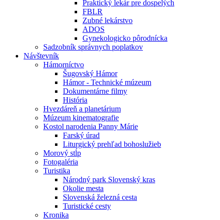
Praktický lekár pre dospelých
FBLR
Zubné lekárstvo
ADOS
Gynekologicko pôrodnícka
Sadzobník správnych poplatkov
Návštevník
Hámorníctvo
Šugovský Hámor
Hámor - Technické múzeum
Dokumentárne filmy
História
Hvezdáreň a planetárium
Múzeum kinematografie
Kostol narodenia Panny Márie
Farský úrad
Liturgický prehľad bohoslužieb
Morový stĺp
Fotogaléria
Turistika
Národný park Slovenský kras
Okolie mesta
Slovenská železná cesta
Turistické cesty
Kronika