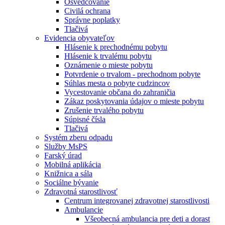
Osvedčovanie
Civilá ochrana
Správne poplatky
Tlačivá
Evidencia obyvateľov
Hlásenie k prechodnému pobytu
Hlásenie k trvalému pobytu
Oznámenie o mieste pobytu
Potvrdenie o trvalom - prechodnom pobyte
Súhlas mesta o pobyte cudzincov
Vycestovanie občana do zahraničia
Zákaz poskytovania údajov o mieste pobytu
Zrušenie trvalého pobytu
Súpisné čísla
Tlačivá
Systém zberu odpadu
Služby MsPS
Farský úrad
Mobilná aplikácia
Knižnica a sála
Sociálne bývanie
Zdravotná starostlivosť
Centrum integrovanej zdravotnej starostlivosti
Ambulancie
Všeobecná ambulancia pre deti a dorast