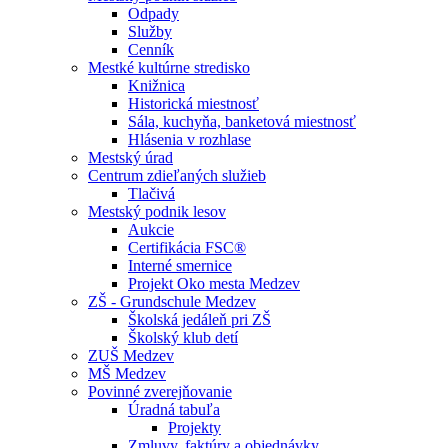
Odpady
Služby
Cenník
Mestké kultúrne stredisko
Knižnica
Historická miestnosť
Sála, kuchyňa, banketová miestnosť
Hlásenia v rozhlase
Mestský úrad
Centrum zdieľaných služieb
Tlačivá
Mestský podnik lesov
Aukcie
Certifikácia FSC®
Interné smernice
Projekt Oko mesta Medzev
ZŠ - Grundschule Medzev
Školská jedáleň pri ZŠ
Školský klub detí
ZUŠ Medzev
MŠ Medzev
Povinné zverejňovanie
Úradná tabuľa
Projekty
Zmluvy, faktúry a objednávky