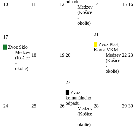
odpadu
10
11
12
14
15
16
Medzev
(Košice
-
okolie)
21
17
Zvoz Plast,
Zvoz Sklo
Kov a VKM
Medzev
18
19
20
Medzev
22
23
(Košice
(Košice
-
-
okolie)
okolie)
27
Zvoz
komunálneho
odpadu
24
25
26
28
29
30
Medzev
(Košice
-
okolie)