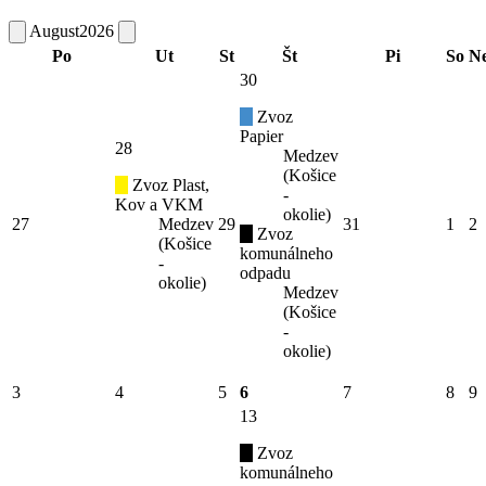
August
2026
Po
Ut
St
Št
Pi
So
N
30
Zvoz
Papier
28
Medzev
(Košice
Zvoz Plast,
-
Kov a VKM
okolie)
27
Medzev
29
31
1
2
Zvoz
(Košice
komunálneho
-
odpadu
okolie)
Medzev
(Košice
-
okolie)
3
4
5
6
7
8
9
13
Zvoz
komunálneho