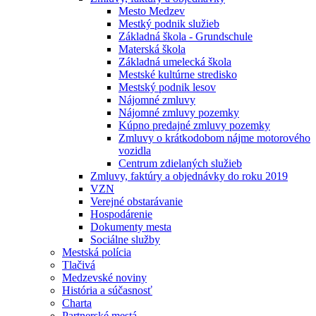
Mesto Medzev
Mestký podnik služieb
Základná škola - Grundschule
Materská škola
Základná umelecká škola
Mestské kultúrne stredisko
Mestský podnik lesov
Nájomné zmluvy
Nájomné zmluvy pozemky
Kúpno predajné zmluvy pozemky
Zmluvy o krátkodobom nájme motorového
vozidla
Centrum zdielaných služieb
Zmluvy, faktúry a objednávky do roku 2019
VZN
Verejné obstarávanie
Hospodárenie
Dokumenty mesta
Sociálne služby
Mestská polícia
Tlačivá
Medzevské noviny
História a súčasnosť
Charta
Partnerské mestá