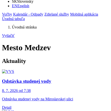
SK
Slovensky
EN
English
Voľby
Kalendár - Odpady
Zdielané služby
Mobilná aplikácia
Úradná tabuľa
Úvodná stránka
Vytlačiť
Mesto Medzev
Aktuality
Odstávka studenej vody
8. 7. 2026 od 7:38
Odstávka studenej vody na Miroslavskej ulici
Detail