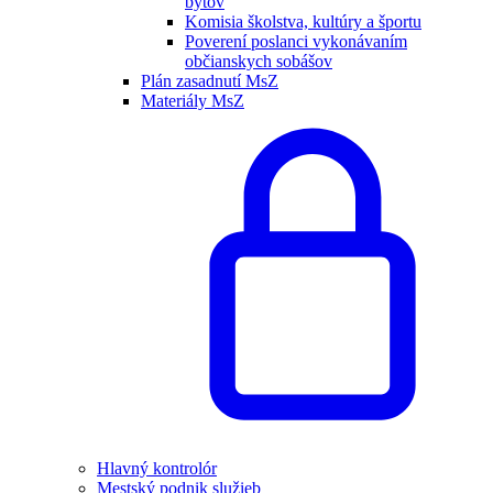
bytov
Komisia školstva, kultúry a športu
Poverení poslanci vykonávaním
občianskych sobášov
Plán zasadnutí MsZ
Materiály MsZ
Hlavný kontrolór
Mestský podnik služieb