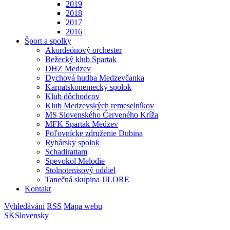
2019
2018
2017
2016
Šport a spolky
Akordeónový orchester
Bežecký klub Spartak
DHZ Medzev
Dychová hudba Medzevčanka
Karpatskonemecký spolok
Klub dôchodcov
Klub Medzevských remeselníkov
MS Slovenského Červeného Kríža
MFK Spartak Medzev
Poľovnícke združenie Dubina
Rybársky spolok
Schadirattam
Spevokol Melodie
Stolnotenisový oddiel
Tanečná skupina JILORE
Kontakt
Vyhledávání
RSS
Mapa webu
SK
Slovensky