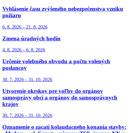
Vyhlásenie času zvýšeného nebezpečenstva vzniku
požiaru
6. 8.
2026
–
21. 8.
2026
Zmena úradných hodín
4. 8.
2026
–
6. 8.
2026
Určenie volebného obvodu a počtu volených
poslancov
30. 7.
2026
–
31. 10.
2026
Utvorenie okrskov pre voľby do orgánov
samosprávy obcí a orgánov do samosprávnych
krajov
30. 7.
2026
–
31. 10.
2026
Oznamenie o zacati kolaudacneho konania stavby: