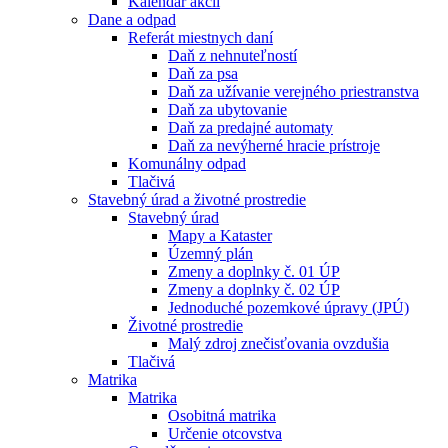
Kalendár akcií
Dane a odpad
Referát miestnych daní
Daň z nehnuteľností
Daň za psa
Daň za užívanie verejného priestranstva
Daň za ubytovanie
Daň za predajné automaty
Daň za nevýherné hracie prístroje
Komunálny odpad
Tlačivá
Stavebný úrad a životné prostredie
Stavebný úrad
Mapy a Kataster
Územný plán
Zmeny a doplnky č. 01 ÚP
Zmeny a doplnky č. 02 ÚP
Jednoduché pozemkové úpravy (JPÚ)
Životné prostredie
Malý zdroj znečisťovania ovzdušia
Tlačivá
Matrika
Matrika
Osobitná matrika
Určenie otcovstva