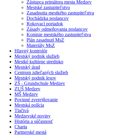
Zástupca primátora mesta Medzev
Mestské zastupiteľstvo
Zasadnutia mestkého zastupiteľstva
Dochádzka poslancov
Rokovací poriadok
Zásady odmeňovania poslancov
Komisie mestského zastupiteľstva
Plán zasadnutí MsZ
Materiály MsZ
Hlavný kontrolór
Mestský podnik služieb
Mestké kultúrne stredisko
Mestský úrad
Centrum zdieľaných služieb
Mestský podnik lesov
ZŠ - Grundschule Medzev
ZUŠ Medzev
MŠ Medzev
Povinné zverejňovanie
Mestská polícia
Tlačivá
Medzevské noviny
História a súčasnosť
Charta
Partnerské mestá