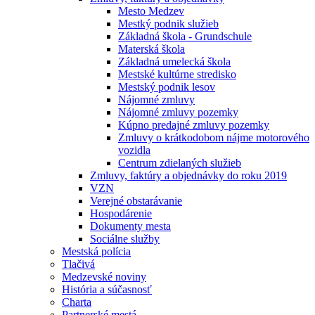
Mesto Medzev
Mestký podnik služieb
Základná škola - Grundschule
Materská škola
Základná umelecká škola
Mestské kultúrne stredisko
Mestský podnik lesov
Nájomné zmluvy
Nájomné zmluvy pozemky
Kúpno predajné zmluvy pozemky
Zmluvy o krátkodobom nájme motorového
vozidla
Centrum zdielaných služieb
Zmluvy, faktúry a objednávky do roku 2019
VZN
Verejné obstarávanie
Hospodárenie
Dokumenty mesta
Sociálne služby
Mestská polícia
Tlačivá
Medzevské noviny
História a súčasnosť
Charta
Partnerské mestá