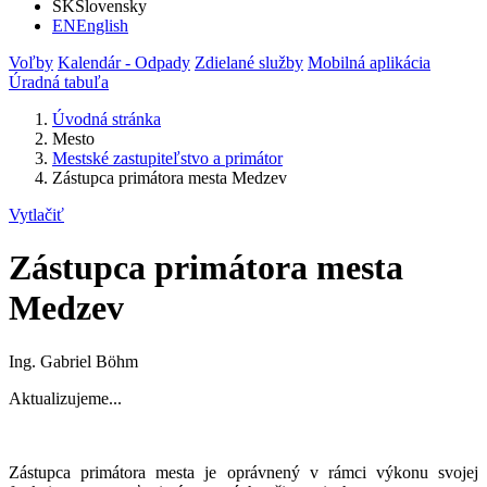
SK
Slovensky
EN
English
Voľby
Kalendár - Odpady
Zdielané služby
Mobilná aplikácia
Úradná tabuľa
Úvodná stránka
Mesto
Mestské zastupiteľstvo a primátor
Zástupca primátora mesta Medzev
Vytlačiť
Zástupca primátora mesta
Medzev
Ing. Gabriel Böhm
Aktualizujeme...
Zástupca primátora mesta je oprávnený v rámci výkonu svojej