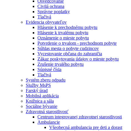
Osvedčovanie
Civilá ochrana
Správne poplatky
Tlačivá
Evidencia obyvateľov
Hlásenie k prechodnému pobytu
Hlásenie k trvalému pobytu
Oznámenie o mieste pobytu
Potvrdenie o trvalom - prechodnom pobyte
Súhlas mesta o pobyte cudzincov
Vycestovanie občana do zahraničia
Zákaz poskytovania údajov o mieste pobytu
Zrušenie trvalého pobytu
Súpisné čísla
Tlačivá
Systém zberu odpadu
Služby MsPS
Farský úrad
Mobilná aplikácia
Knižnica a sála
Sociálne bývanie
Zdravotná starostlivosť
Centrum integrovanej zdravotnej starostlivosti
Ambulancie
Všeobecná ambulancia pre deti a dorast