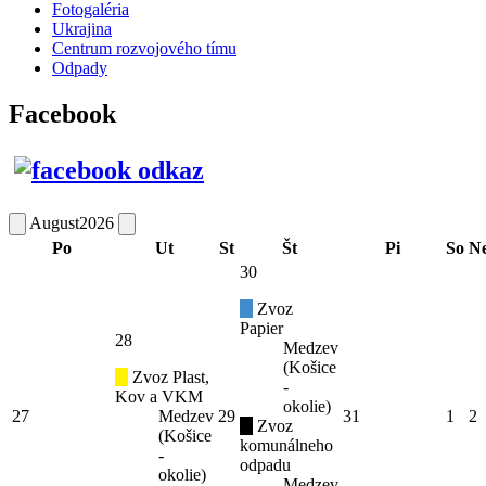
Fotogaléria
Ukrajina
Centrum rozvojového tímu
Odpady
Facebook
August
2026
Po
Ut
St
Št
Pi
So
N
30
Zvoz
Papier
28
Medzev
(Košice
Zvoz Plast,
-
Kov a VKM
okolie)
27
Medzev
29
31
1
2
Zvoz
(Košice
komunálneho
-
odpadu
okolie)
Medzev