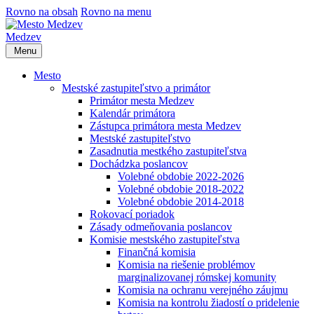
Rovno na obsah
Rovno na menu
Medzev
Menu
Mesto
Mestské zastupiteľstvo a primátor
Primátor mesta Medzev
Kalendár primátora
Zástupca primátora mesta Medzev
Mestské zastupiteľstvo
Zasadnutia mestkého zastupiteľstva
Dochádzka poslancov
Volebné obdobie 2022-2026
Volebné obdobie 2018-2022
Volebné obdobie 2014-2018
Rokovací poriadok
Zásady odmeňovania poslancov
Komisie mestského zastupiteľstva
Finančná komisia
Komisia na riešenie problémov
marginalizovanej rómskej komunity
Komisia na ochranu verejného záujmu
Komisia na kontrolu žiadostí o pridelenie