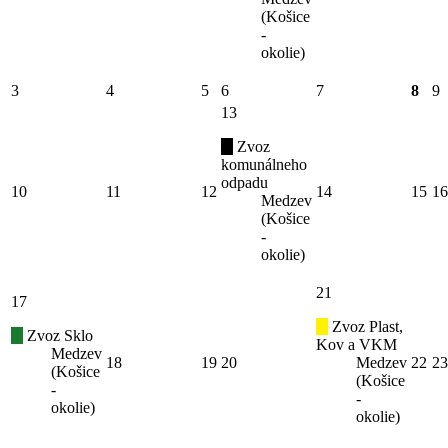
(Košice
-
okolie)
3
4
5
6
7
8
9
13
Zvoz
komunálneho
odpadu
10
11
12
14
15
16
Medzev
(Košice
-
okolie)
21
17
Zvoz Plast,
Zvoz Sklo
Kov a VKM
Medzev
18
19
20
Medzev
22
23
(Košice
(Košice
-
-
okolie)
okolie)