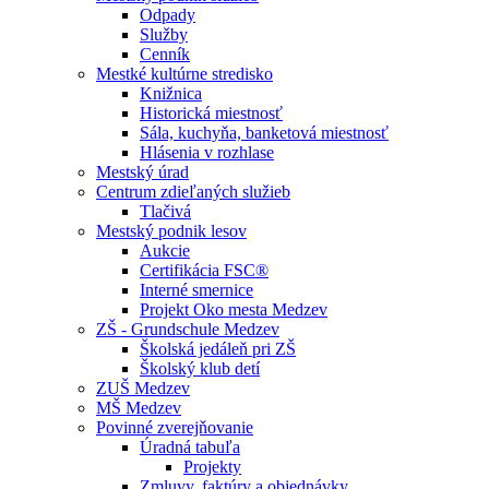
Odpady
Služby
Cenník
Mestké kultúrne stredisko
Knižnica
Historická miestnosť
Sála, kuchyňa, banketová miestnosť
Hlásenia v rozhlase
Mestský úrad
Centrum zdieľaných služieb
Tlačivá
Mestský podnik lesov
Aukcie
Certifikácia FSC®
Interné smernice
Projekt Oko mesta Medzev
ZŠ - Grundschule Medzev
Školská jedáleň pri ZŠ
Školský klub detí
ZUŠ Medzev
MŠ Medzev
Povinné zverejňovanie
Úradná tabuľa
Projekty
Zmluvy, faktúry a objednávky