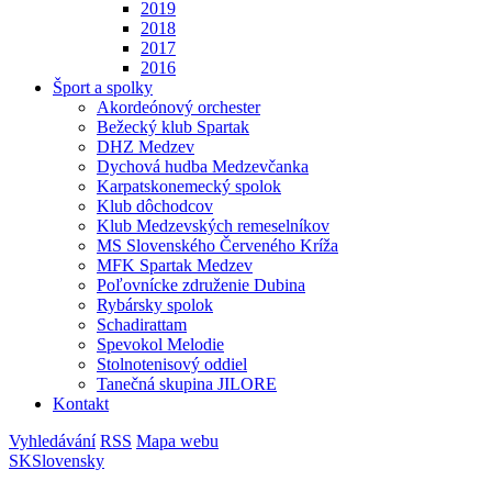
2019
2018
2017
2016
Šport a spolky
Akordeónový orchester
Bežecký klub Spartak
DHZ Medzev
Dychová hudba Medzevčanka
Karpatskonemecký spolok
Klub dôchodcov
Klub Medzevských remeselníkov
MS Slovenského Červeného Kríža
MFK Spartak Medzev
Poľovnícke združenie Dubina
Rybársky spolok
Schadirattam
Spevokol Melodie
Stolnotenisový oddiel
Tanečná skupina JILORE
Kontakt
Vyhledávání
RSS
Mapa webu
SK
Slovensky