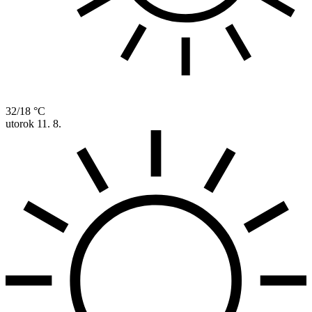
32/18 °C
utorok
11. 8.