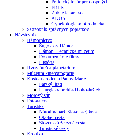
Praktický lekár pre dospelých
FBLR
Zubné lekárstvo
ADOS
Gynekologicko pôrodnícka
Sadzobník správnych poplatkov
Návštevník
Hámorníctvo
Šugovský Hámor
Hámor - Technické múzeum
Dokumentárne filmy
História
Hvezdáreň a planetárium
Múzeum kinematografie
Kostol narodenia Panny Márie
Farský úrad
Liturgický prehľad bohoslužieb
Morový stĺp
Fotogaléria
Turistika
Národný park Slovenský kras
Okolie mesta
Slovenská železná cesta
Turistické cesty
Kronika