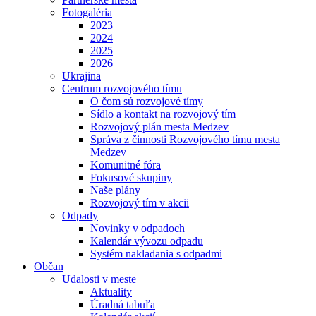
Fotogaléria
2023
2024
2025
2026
Ukrajina
Centrum rozvojového tímu
O čom sú rozvojové tímy
Sídlo a kontakt na rozvojový tím
Rozvojový plán mesta Medzev
Správa z činnosti Rozvojového tímu mesta
Medzev
Komunitné fóra
Fokusové skupiny
Naše plány
Rozvojový tím v akcii
Odpady
Novinky v odpadoch
Kalendár vývozu odpadu
Systém nakladania s odpadmi
Občan
Udalosti v meste
Aktuality
Úradná tabuľa