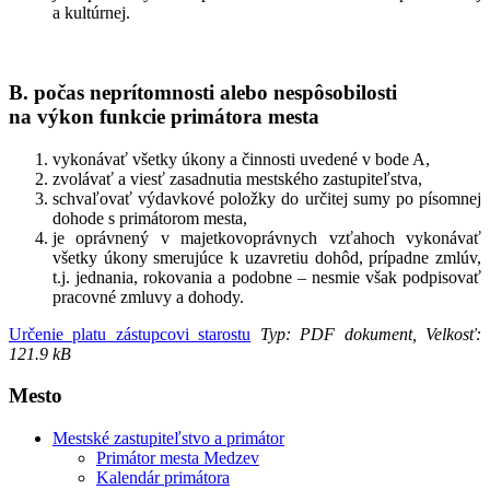
a kultúrnej.
B. počas neprítomnosti alebo nespôsobilosti
na výkon funkcie primátora mesta
vykonávať všetky úkony a činnosti uvedené v bode A,
zvolávať a viesť zasadnutia mestského zastupiteľstva,
schvaľovať výdavkové položky do určitej sumy po písomnej
dohode s primátorom mesta,
je oprávnený v majetkovoprávnych vzťahoch vykonávať
všetky úkony smerujúce k uzavretiu dohôd, prípadne zmlúv,
t.j. jednania, rokovania a podobne – nesmie však podpisovať
pracovné zmluvy a dohody.
Určenie platu zástupcovi starostu
Typ: PDF dokument, Velkosť:
121.9 kB
Mesto
Mestské zastupiteľstvo a primátor
Primátor mesta Medzev
Kalendár primátora