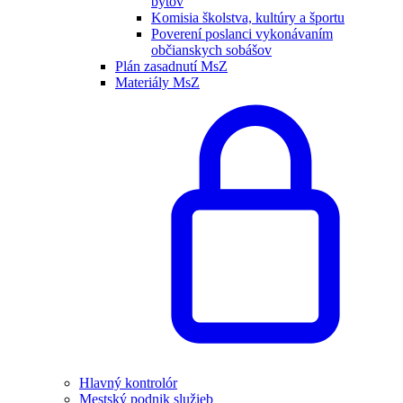
bytov
Komisia školstva, kultúry a športu
Poverení poslanci vykonávaním
občianskych sobášov
Plán zasadnutí MsZ
Materiály MsZ
Hlavný kontrolór
Mestský podnik služieb