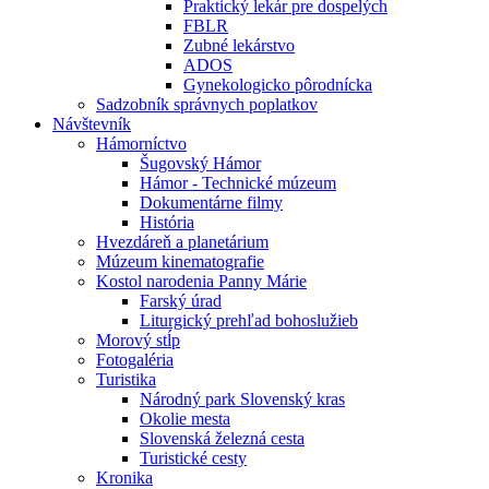
Praktický lekár pre dospelých
FBLR
Zubné lekárstvo
ADOS
Gynekologicko pôrodnícka
Sadzobník správnych poplatkov
Návštevník
Hámorníctvo
Šugovský Hámor
Hámor - Technické múzeum
Dokumentárne filmy
História
Hvezdáreň a planetárium
Múzeum kinematografie
Kostol narodenia Panny Márie
Farský úrad
Liturgický prehľad bohoslužieb
Morový stĺp
Fotogaléria
Turistika
Národný park Slovenský kras
Okolie mesta
Slovenská železná cesta
Turistické cesty
Kronika