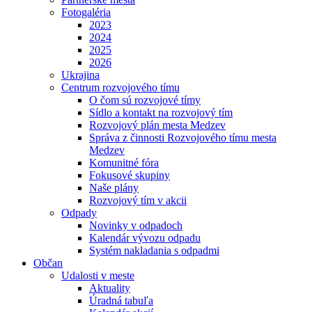
Fotogaléria
2023
2024
2025
2026
Ukrajina
Centrum rozvojového tímu
O čom sú rozvojové tímy
Sídlo a kontakt na rozvojový tím
Rozvojový plán mesta Medzev
Správa z činnosti Rozvojového tímu mesta
Medzev
Komunitné fóra
Fokusové skupiny
Naše plány
Rozvojový tím v akcii
Odpady
Novinky v odpadoch
Kalendár vývozu odpadu
Systém nakladania s odpadmi
Občan
Udalosti v meste
Aktuality
Úradná tabuľa