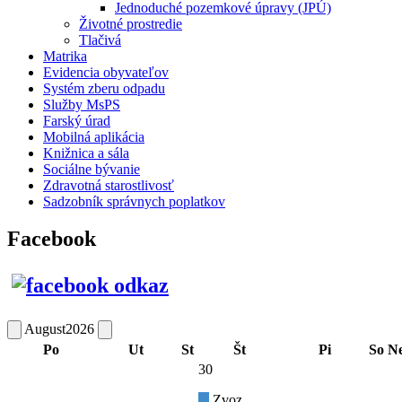
Jednoduché pozemkové úpravy (JPÚ)
Životné prostredie
Tlačivá
Matrika
Evidencia obyvateľov
Systém zberu odpadu
Služby MsPS
Farský úrad
Mobilná aplikácia
Knižnica a sála
Sociálne bývanie
Zdravotná starostlivosť
Sadzobník správnych poplatkov
Facebook
August
2026
Po
Ut
St
Št
Pi
So
N
30
Zvoz