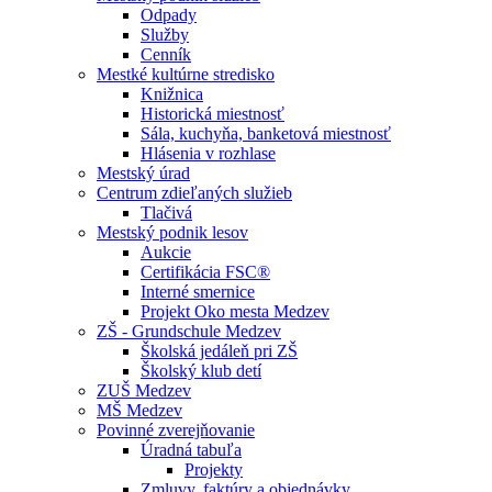
Odpady
Služby
Cenník
Mestké kultúrne stredisko
Knižnica
Historická miestnosť
Sála, kuchyňa, banketová miestnosť
Hlásenia v rozhlase
Mestský úrad
Centrum zdieľaných služieb
Tlačivá
Mestský podnik lesov
Aukcie
Certifikácia FSC®
Interné smernice
Projekt Oko mesta Medzev
ZŠ - Grundschule Medzev
Školská jedáleň pri ZŠ
Školský klub detí
ZUŠ Medzev
MŠ Medzev
Povinné zverejňovanie
Úradná tabuľa
Projekty
Zmluvy, faktúry a objednávky