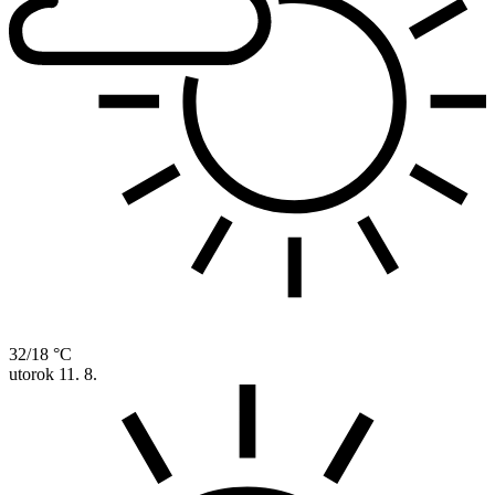
32/18 °C
utorok
11. 8.