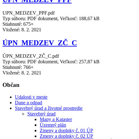
UPN_MEDZEV_PPF.pdf
Typ súboru: PDF dokument, Veľkosť: 188,67 kB
Stiahnuté: 675×
Vložené:
8. 2. 2021
ÚPN_MEDZEV_ZČ_C
ÚPN_MEDZEV_ZČ_C.pdf
Typ súboru: PDF dokument, Veľkosť: 257,87 kB
Stiahnuté: 766×
Vložené:
8. 2. 2021
Občan
Udalosti v meste
Dane a odpad
Stavebný úrad a životné prostredie
Stavebný úrad
Mapy a Kataster
Územný plán
Zmeny a doplnky č. 01 ÚP
Zmeny a doplnky č. 02 ÚP