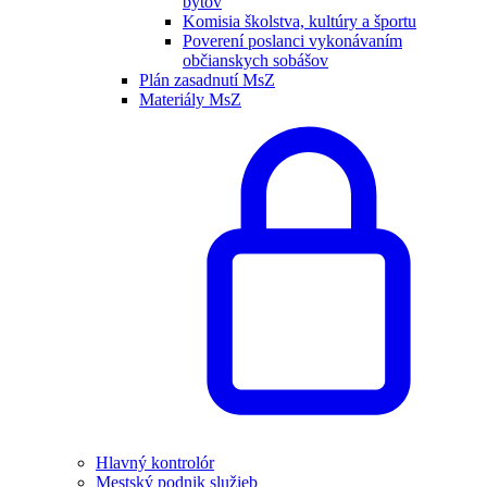
bytov
Komisia školstva, kultúry a športu
Poverení poslanci vykonávaním
občianskych sobášov
Plán zasadnutí MsZ
Materiály MsZ
Hlavný kontrolór
Mestský podnik služieb