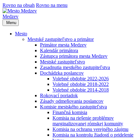
Rovno na obsah
Rovno na menu
Medzev
Menu
Mesto
Mestské zastupiteľstvo a primátor
Primátor mesta Medzev
Kalendár primátora
Zástupca primátora mesta Medzev
Mestské zastupiteľstvo
Zasadnutia mestkého zastupiteľstva
Dochádzka poslancov
Volebné obdobie 2022-2026
Volebné obdobie 2018-2022
Volebné obdobie 2014-2018
Rokovací poriadok
Zásady odmeňovania poslancov
Komisie mestského zastupiteľstva
Finančná komisia
Komisia na riešenie problémov
marginalizovanej rómskej komunity
Komisia na ochranu verejného záujmu
Komisia na kontrolu žiadostí o pridelenie