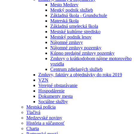
Mesto Medzev
Mestký podnik služieb
Základná škola - Grundschule
Materská škola
Základná umelecká škola
Mestské kultúrne stredisko
Mestský podnik lesov
Nájomné zmluvy
Nájomné zmluvy pozemky
Kúpno predajné zmluvy pozemky
Zmluvy o krátkodobom nájme motorového
vozidla
Centrum zdielaných služieb
Zmluvy, faktúry a objednávky do roku 2019
VZN
Verejné obstarávanie
Hospodárenie
Dokumenty mesta
Sociálne služby
Mestská polícia
Tlačivá
Medzevské noviny
História a súčasnosť
Charta
Partnerské mestá