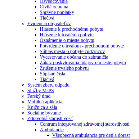
Osvedčovanie
Civilá ochrana
Správne poplatky
Tlačivá
Evidencia obyvateľov
Hlásenie k prechodnému pobytu
Hlásenie k trvalému pobytu
Oznámenie o mieste pobytu
Potvrdenie o trvalom - prechodnom pobyte
Súhlas mesta o pobyte cudzincov
Vycestovanie občana do zahraničia
Zákaz poskytovania údajov o mieste pobytu
Zrušenie trvalého pobytu
Súpisné čísla
Tlačivá
Systém zberu odpadu
Služby MsPS
Farský úrad
Mobilná aplikácia
Knižnica a sála
Sociálne bývanie
Zdravotná starostlivosť
Centrum integrovanej zdravotnej starostlivosti
Ambulancie
Všeobecná ambulancia pre deti a dorast