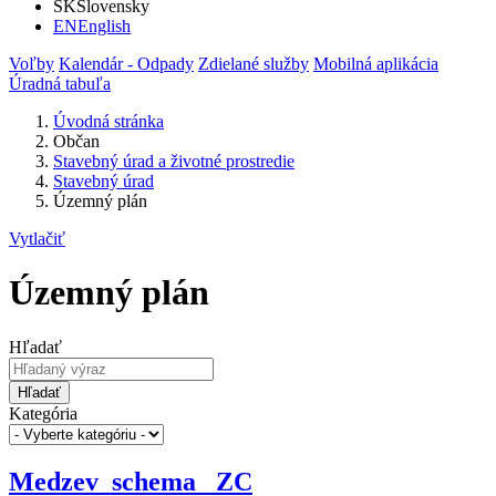
SK
Slovensky
EN
English
Voľby
Kalendár - Odpady
Zdielané služby
Mobilná aplikácia
Úradná tabuľa
Úvodná stránka
Občan
Stavebný úrad a životné prostredie
Stavebný úrad
Územný plán
Vytlačiť
Územný plán
Hľadať
Hľadať
Kategória
Medzev_schema_ ZC