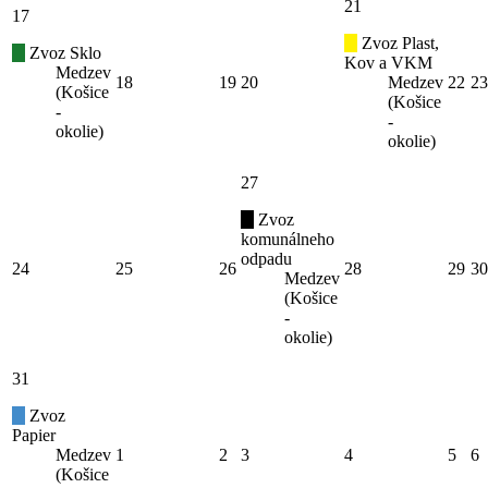
21
17
Zvoz Plast,
Zvoz Sklo
Kov a VKM
Medzev
18
19
20
Medzev
22
23
(Košice
(Košice
-
-
okolie)
okolie)
27
Zvoz
komunálneho
odpadu
24
25
26
28
29
30
Medzev
(Košice
-
okolie)
31
Zvoz
Papier
Medzev
1
2
3
4
5
6
(Košice