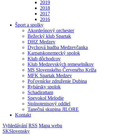
2019
2018
2017
2016
Šport a spolky
Akordeónový orchester
Bežecký klub Spartak
DHZ Medzev
Dychová hudba Medzevčanka
Karpatskonemecký spolok
Klub dôchodcov
Klub Medzevských remeselníkov
MS Slovenského Červeného Kríža
MFK Spartak Medzev
Poľovnícke združenie Dubina
Rybársky spolok
Schadirattam
Spevokol Melodie
Stolnotenisový oddiel
Tanečná skupina JILORE
Kontakt
Vyhledávání
RSS
Mapa webu
SK
Slovensky