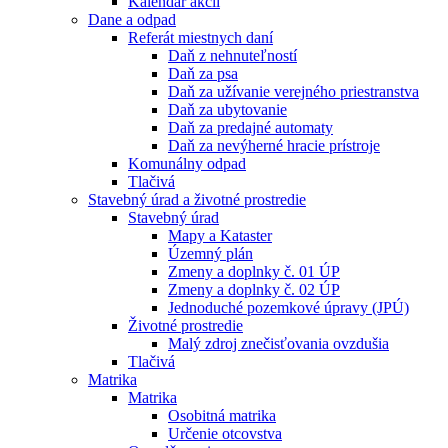
Kalendár akcií
Dane a odpad
Referát miestnych daní
Daň z nehnuteľností
Daň za psa
Daň za užívanie verejného priestranstva
Daň za ubytovanie
Daň za predajné automaty
Daň za nevýherné hracie prístroje
Komunálny odpad
Tlačivá
Stavebný úrad a životné prostredie
Stavebný úrad
Mapy a Kataster
Územný plán
Zmeny a doplnky č. 01 ÚP
Zmeny a doplnky č. 02 ÚP
Jednoduché pozemkové úpravy (JPÚ)
Životné prostredie
Malý zdroj znečisťovania ovzdušia
Tlačivá
Matrika
Matrika
Osobitná matrika
Určenie otcovstva