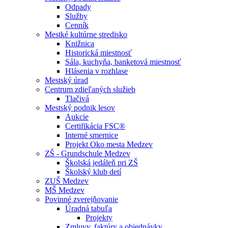
Odpady
Služby
Cenník
Mestké kultúrne stredisko
Knižnica
Historická miestnosť
Sála, kuchyňa, banketová miestnosť
Hlásenia v rozhlase
Mestský úrad
Centrum zdieľaných služieb
Tlačivá
Mestský podnik lesov
Aukcie
Certifikácia FSC®
Interné smernice
Projekt Oko mesta Medzev
ZŠ - Grundschule Medzev
Školská jedáleň pri ZŠ
Školský klub detí
ZUŠ Medzev
MŠ Medzev
Povinné zverejňovanie
Úradná tabuľa
Projekty
Zmluvy, faktúry a objednávky