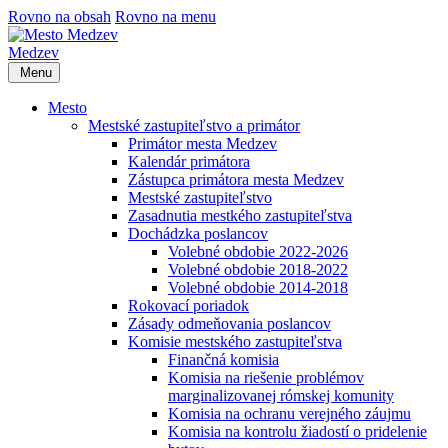
Rovno na obsah
Rovno na menu
Medzev
Menu
Mesto
Mestské zastupiteľstvo a primátor
Primátor mesta Medzev
Kalendár primátora
Zástupca primátora mesta Medzev
Mestské zastupiteľstvo
Zasadnutia mestkého zastupiteľstva
Dochádzka poslancov
Volebné obdobie 2022-2026
Volebné obdobie 2018-2022
Volebné obdobie 2014-2018
Rokovací poriadok
Zásady odmeňovania poslancov
Komisie mestského zastupiteľstva
Finančná komisia
Komisia na riešenie problémov
marginalizovanej rómskej komunity
Komisia na ochranu verejného záujmu
Komisia na kontrolu žiadostí o pridelenie