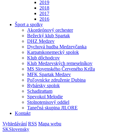
2019
2018
2017
2016
Šport a spolky
Akordeónový orchester
Bežecký klub Spartak
DHZ Medzev
Dychová hudba Medzevčanka
Karpatskonemecký spolok
Klub dôchodcov
Klub Medzevských remeselníkov
MS Slovenského Červeného Kríža
MFK Spartak Medzev
Poľovnícke združenie Dubina
Rybársky spolok
Schadirattam
Spevokol Melodie
Stolnotenisový oddiel
Tanečná skupina JILORE
Kontakt
Vyhledávání
RSS
Mapa webu
SK
Slovensky