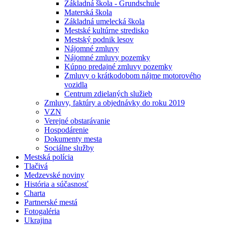
Základná škola - Grundschule
Materská škola
Základná umelecká škola
Mestské kultúrne stredisko
Mestský podnik lesov
Nájomné zmluvy
Nájomné zmluvy pozemky
Kúpno predajné zmluvy pozemky
Zmluvy o krátkodobom nájme motorového
vozidla
Centrum zdielaných služieb
Zmluvy, faktúry a objednávky do roku 2019
VZN
Verejné obstarávanie
Hospodárenie
Dokumenty mesta
Sociálne služby
Mestská polícia
Tlačivá
Medzevské noviny
História a súčasnosť
Charta
Partnerské mestá
Fotogaléria
Ukrajina