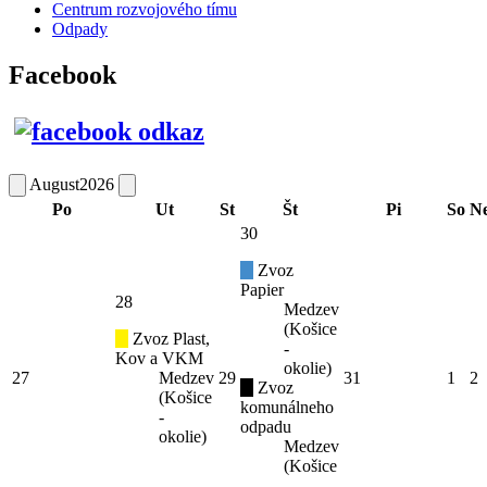
Centrum rozvojového tímu
Odpady
Facebook
August
2026
Po
Ut
St
Št
Pi
So
N
30
Zvoz
Papier
28
Medzev
(Košice
Zvoz Plast,
-
Kov a VKM
okolie)
27
Medzev
29
31
1
2
Zvoz
(Košice
komunálneho
-
odpadu
okolie)
Medzev
(Košice
-