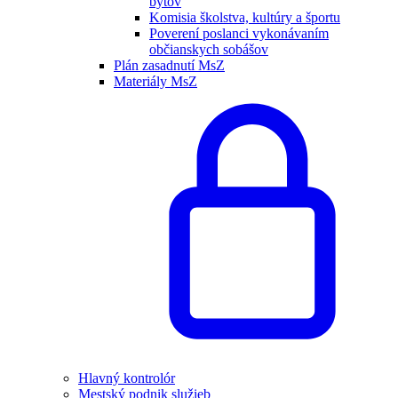
bytov
Komisia školstva, kultúry a športu
Poverení poslanci vykonávaním
občianskych sobášov
Plán zasadnutí MsZ
Materiály MsZ
Hlavný kontrolór
Mestský podnik služieb