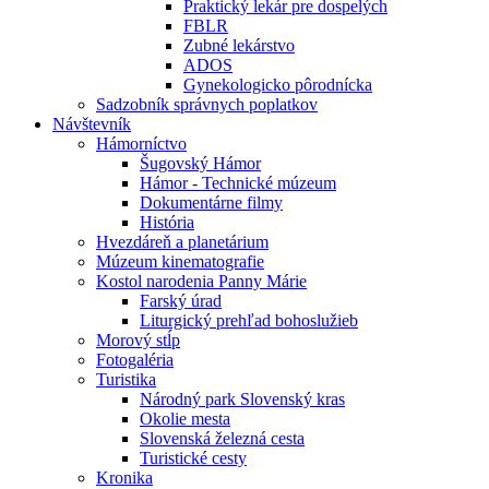
Praktický lekár pre dospelých
FBLR
Zubné lekárstvo
ADOS
Gynekologicko pôrodnícka
Sadzobník správnych poplatkov
Návštevník
Hámorníctvo
Šugovský Hámor
Hámor - Technické múzeum
Dokumentárne filmy
História
Hvezdáreň a planetárium
Múzeum kinematografie
Kostol narodenia Panny Márie
Farský úrad
Liturgický prehľad bohoslužieb
Morový stĺp
Fotogaléria
Turistika
Národný park Slovenský kras
Okolie mesta
Slovenská železná cesta
Turistické cesty
Kronika