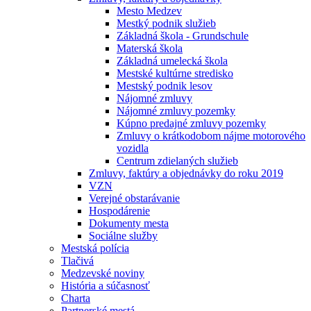
Mesto Medzev
Mestký podnik služieb
Základná škola - Grundschule
Materská škola
Základná umelecká škola
Mestské kultúrne stredisko
Mestský podnik lesov
Nájomné zmluvy
Nájomné zmluvy pozemky
Kúpno predajné zmluvy pozemky
Zmluvy o krátkodobom nájme motorového
vozidla
Centrum zdielaných služieb
Zmluvy, faktúry a objednávky do roku 2019
VZN
Verejné obstarávanie
Hospodárenie
Dokumenty mesta
Sociálne služby
Mestská polícia
Tlačivá
Medzevské noviny
História a súčasnosť
Charta
Partnerské mestá