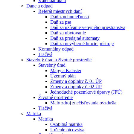
Kalendár akcií
Dane a odpad
Referát miestnych daní
Daň z nehnuteľností
Daň za psa
Daň za užívanie verejného priestranstva
Daň za ubytovanie
Daň za predajné automaty
Daň za nevýherné hracie prístroje
Komunálny odpad
Tlačivá
Stavebný úrad a životné prostredie
Stavebný úrad
Mapy a Kataster
Územný plán
Zmeny a doplnky č. 01 ÚP
Zmeny a doplnky č. 02 ÚP
Jednoduché pozemkové úpravy (JPÚ)
Životné prostredie
Malý zdroj znečisťovania ovzdušia
Tlačivá
Matrika
Matrika
Osobitná matrika
Určenie otcovstva