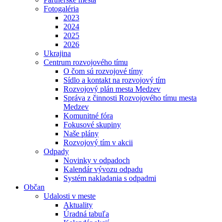
Fotogaléria
2023
2024
2025
2026
Ukrajina
Centrum rozvojového tímu
O čom sú rozvojové tímy
Sídlo a kontakt na rozvojový tím
Rozvojový plán mesta Medzev
Správa z činnosti Rozvojového tímu mesta
Medzev
Komunitné fóra
Fokusové skupiny
Naše plány
Rozvojový tím v akcii
Odpady
Novinky v odpadoch
Kalendár vývozu odpadu
Systém nakladania s odpadmi
Občan
Udalosti v meste
Aktuality
Úradná tabuľa