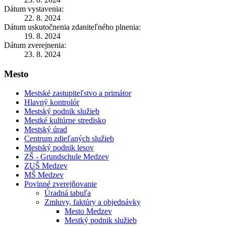
Dátum vystavenia:
22. 8. 2024
Dátum uskutočnenia zdaniteľného plnenia:
19. 8. 2024
Dátum zverejnenia:
23. 8. 2024
Mesto
Mestské zastupiteľstvo a primátor
Hlavný kontrolór
Mestský podnik služieb
Mestké kultúrne stredisko
Mestský úrad
Centrum zdieľaných služieb
Mestský podnik lesov
ZŠ - Grundschule Medzev
ZUŠ Medzev
MŠ Medzev
Povinné zverejňovanie
Úradná tabuľa
Zmluvy, faktúry a objednávky
Mesto Medzev
Mestký podnik služieb