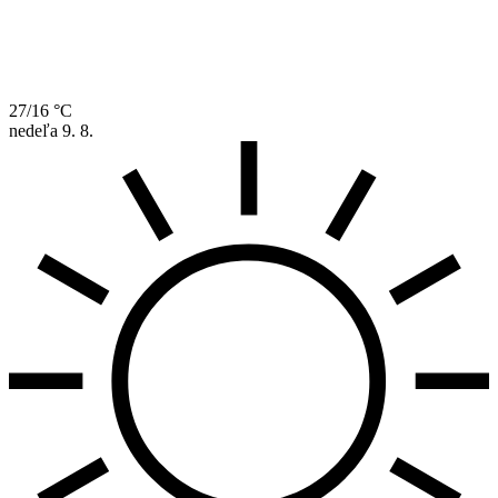
27/16 °C
nedeľa
9. 8.