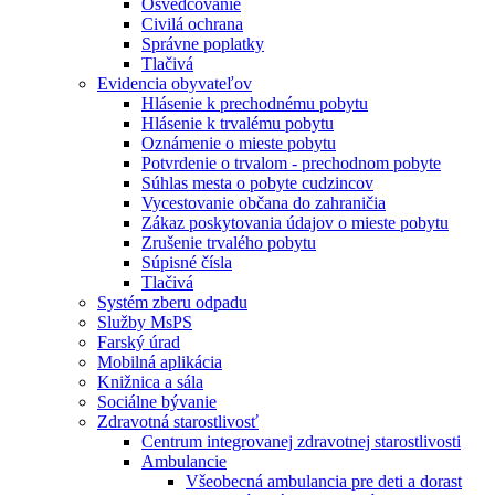
Osvedčovanie
Civilá ochrana
Správne poplatky
Tlačivá
Evidencia obyvateľov
Hlásenie k prechodnému pobytu
Hlásenie k trvalému pobytu
Oznámenie o mieste pobytu
Potvrdenie o trvalom - prechodnom pobyte
Súhlas mesta o pobyte cudzincov
Vycestovanie občana do zahraničia
Zákaz poskytovania údajov o mieste pobytu
Zrušenie trvalého pobytu
Súpisné čísla
Tlačivá
Systém zberu odpadu
Služby MsPS
Farský úrad
Mobilná aplikácia
Knižnica a sála
Sociálne bývanie
Zdravotná starostlivosť
Centrum integrovanej zdravotnej starostlivosti
Ambulancie
Všeobecná ambulancia pre deti a dorast