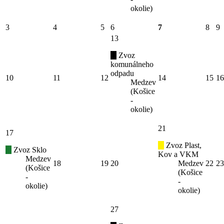
okolie)
3
4
5
6
7
8
9
13
Zvoz
komunálneho
odpadu
10
11
12
14
15
16
Medzev
(Košice
-
okolie)
21
17
Zvoz Plast,
Zvoz Sklo
Kov a VKM
Medzev
18
19
20
Medzev
22
23
(Košice
(Košice
-
-
okolie)
okolie)
27