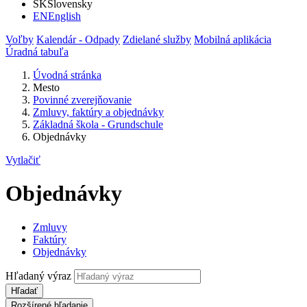
SK
Slovensky
EN
English
Voľby
Kalendár - Odpady
Zdielané služby
Mobilná aplikácia
Úradná tabuľa
Úvodná stránka
Mesto
Povinné zverejňovanie
Zmluvy, faktúry a objednávky
Základná škola - Grundschule
Objednávky
Vytlačiť
Objednávky
Zmluvy
Faktúry
Objednávky
Hľadaný výraz
Hľadať
Rozšírené hľadanie