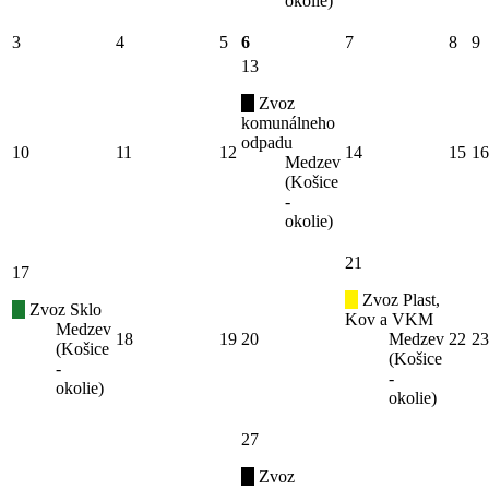
okolie)
3
4
5
6
7
8
9
13
Zvoz
komunálneho
odpadu
10
11
12
14
15
16
Medzev
(Košice
-
okolie)
21
17
Zvoz Plast,
Zvoz Sklo
Kov a VKM
Medzev
18
19
20
Medzev
22
23
(Košice
(Košice
-
-
okolie)
okolie)
27
Zvoz