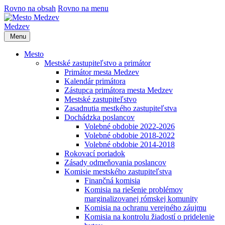
Rovno na obsah
Rovno na menu
Medzev
Menu
Mesto
Mestské zastupiteľstvo a primátor
Primátor mesta Medzev
Kalendár primátora
Zástupca primátora mesta Medzev
Mestské zastupiteľstvo
Zasadnutia mestkého zastupiteľstva
Dochádzka poslancov
Volebné obdobie 2022-2026
Volebné obdobie 2018-2022
Volebné obdobie 2014-2018
Rokovací poriadok
Zásady odmeňovania poslancov
Komisie mestského zastupiteľstva
Finančná komisia
Komisia na riešenie problémov
marginalizovanej rómskej komunity
Komisia na ochranu verejného záujmu
Komisia na kontrolu žiadostí o pridelenie