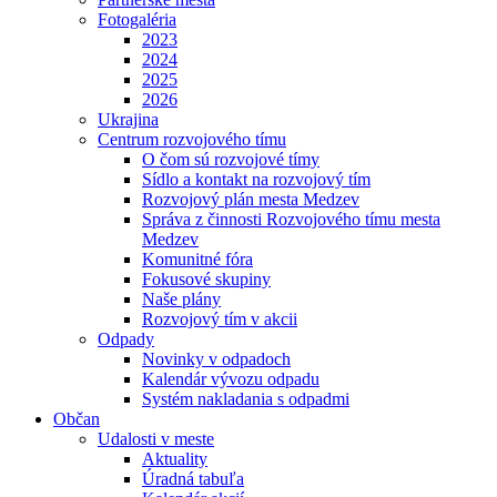
Fotogaléria
2023
2024
2025
2026
Ukrajina
Centrum rozvojového tímu
O čom sú rozvojové tímy
Sídlo a kontakt na rozvojový tím
Rozvojový plán mesta Medzev
Správa z činnosti Rozvojového tímu mesta
Medzev
Komunitné fóra
Fokusové skupiny
Naše plány
Rozvojový tím v akcii
Odpady
Novinky v odpadoch
Kalendár vývozu odpadu
Systém nakladania s odpadmi
Občan
Udalosti v meste
Aktuality
Úradná tabuľa