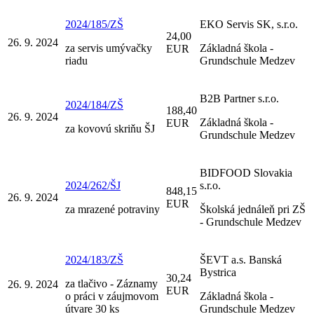
2024/185/ZŠ
EKO Servis SK, s.r.o.
24,00
26. 9. 2024
za servis umývačky
Základná škola -
EUR
riadu
Grundschule Medzev
B2B Partner s.r.o.
2024/184/ZŠ
188,40
26. 9. 2024
Základná škola -
EUR
za kovovú skriňu ŠJ
Grundschule Medzev
BIDFOOD Slovakia
2024/262/ŠJ
s.r.o.
848,15
26. 9. 2024
EUR
za mrazené potraviny
Školská jednáleň pri ZŠ
- Grundschule Medzev
2024/183/ZŠ
ŠEVT a.s. Banská
Bystrica
30,24
za tlačivo - Záznamy
26. 9. 2024
EUR
o práci v záujmovom
Základná škola -
útvare 30 ks
Grundschule Medzev