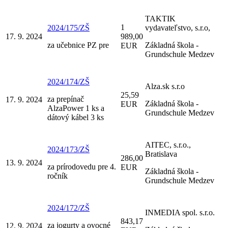
TAKTIK
1
2024/175/ZŠ
vydavateľstvo, s.r.o,
17. 9. 2024
989,00
za učebnice PZ pre
Základná škola -
EUR
Grundschule Medzev
2024/174/ZŠ
Alza.sk s.r.o
25,59
za prepínač
17. 9. 2024
Základná škola -
EUR
AlzaPower 1 ks a
Grundschule Medzev
dátový kábel 3 ks
AITEC, s.r.o.,
2024/173/ZŠ
Bratislava
286,00
13. 9. 2024
za prírodovedu pre 4.
EUR
Základná škola -
ročník
Grundschule Medzev
2024/172/ZŠ
INMEDIA spol. s.r.o.
843,17
za jogurty a ovocné
12. 9. 2024