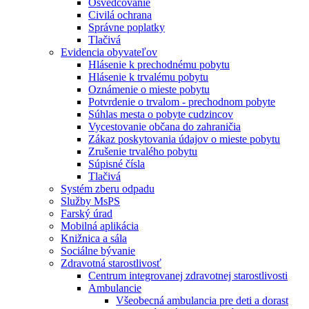
Osvedčovanie
Civilá ochrana
Správne poplatky
Tlačivá
Evidencia obyvateľov
Hlásenie k prechodnému pobytu
Hlásenie k trvalému pobytu
Oznámenie o mieste pobytu
Potvrdenie o trvalom - prechodnom pobyte
Súhlas mesta o pobyte cudzincov
Vycestovanie občana do zahraničia
Zákaz poskytovania údajov o mieste pobytu
Zrušenie trvalého pobytu
Súpisné čísla
Tlačivá
Systém zberu odpadu
Služby MsPS
Farský úrad
Mobilná aplikácia
Knižnica a sála
Sociálne bývanie
Zdravotná starostlivosť
Centrum integrovanej zdravotnej starostlivosti
Ambulancie
Všeobecná ambulancia pre deti a dorast