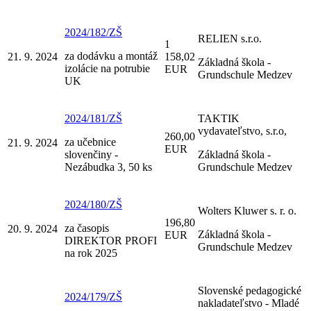
2024/182/ZŠ
RELIEN s.r.o.
1
za dodávku a montáž
21. 9. 2024
158,02
Základná škola -
izolácie na potrubie
EUR
Grundschule Medzev
UK
2024/181/ZŠ
TAKTIK
vydavateľstvo, s.r.o,
260,00
za učebnice
21. 9. 2024
EUR
slovenčiny -
Základná škola -
Nezábudka 3, 50 ks
Grundschule Medzev
2024/180/ZŠ
Wolters Kluwer s. r. o.
196,80
za časopis
20. 9. 2024
Základná škola -
EUR
DIREKTOR PROFI
Grundschule Medzev
na rok 2025
Slovenské pedagogické
2024/179/ZŠ
nakladateľstvo - Mladé