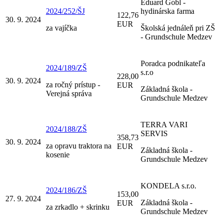
Eduard Gobl -
2024/252/ŠJ
hydinárska farma
122,76
30. 9. 2024
EUR
za vajíčka
Školská jednáleň pri ZŠ
- Grundschule Medzev
Poradca podnikateľa
2024/189/ZŠ
s.r.o
228,00
30. 9. 2024
za ročný prístup -
EUR
Základná škola -
Verejná správa
Grundschule Medzev
TERRA VARI
2024/188/ZŠ
SERVIS
358,73
30. 9. 2024
za opravu traktora na
EUR
Základná škola -
kosenie
Grundschule Medzev
KONDELA s.r.o.
2024/186/ZŠ
153,00
27. 9. 2024
Základná škola -
EUR
za zrkadlo + skrinku
Grundschule Medzev