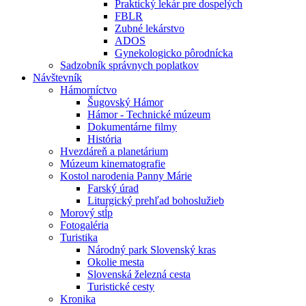
Praktický lekár pre dospelých
FBLR
Zubné lekárstvo
ADOS
Gynekologicko pôrodnícka
Sadzobník správnych poplatkov
Návštevník
Hámorníctvo
Šugovský Hámor
Hámor - Technické múzeum
Dokumentárne filmy
História
Hvezdáreň a planetárium
Múzeum kinematografie
Kostol narodenia Panny Márie
Farský úrad
Liturgický prehľad bohoslužieb
Morový stĺp
Fotogaléria
Turistika
Národný park Slovenský kras
Okolie mesta
Slovenská železná cesta
Turistické cesty
Kronika