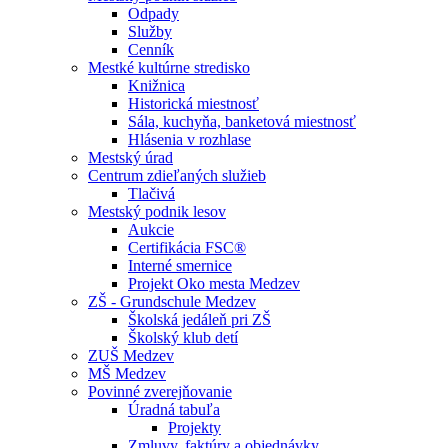
Odpady
Služby
Cenník
Mestké kultúrne stredisko
Knižnica
Historická miestnosť
Sála, kuchyňa, banketová miestnosť
Hlásenia v rozhlase
Mestský úrad
Centrum zdieľaných služieb
Tlačivá
Mestský podnik lesov
Aukcie
Certifikácia FSC®
Interné smernice
Projekt Oko mesta Medzev
ZŠ - Grundschule Medzev
Školská jedáleň pri ZŠ
Školský klub detí
ZUŠ Medzev
MŠ Medzev
Povinné zverejňovanie
Úradná tabuľa
Projekty
Zmluvy, faktúry a objednávky