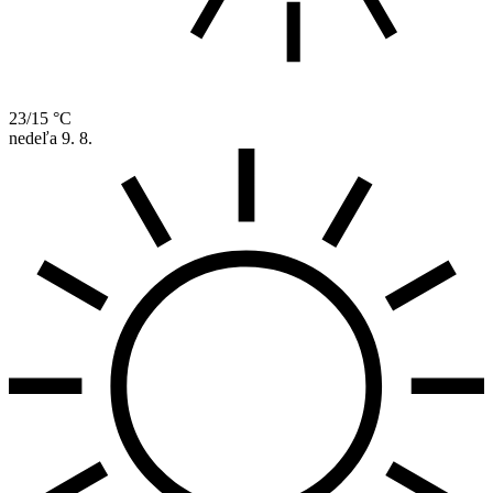
23/15 °C
nedeľa
9. 8.