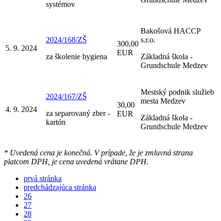
systémov
Bakošová HACCP
2024/168/ZŠ
s.r.o.
300,00
5. 9. 2024
EUR
za školenie hygiena
Základná škola -
Grundschule Medzev
Mestský podnik služieb
2024/167/ZŠ
mesta Medzev
30,00
4. 9. 2024
za separovaný zber -
EUR
Základná škola -
kartón
Grundschule Medzev
* Uvedená cena je konečná. V prípade, že je zmluvná strana
platcom DPH, je cena uvedená vrátane DPH.
prvá stránka
predchádzajúca stránka
26
27
28