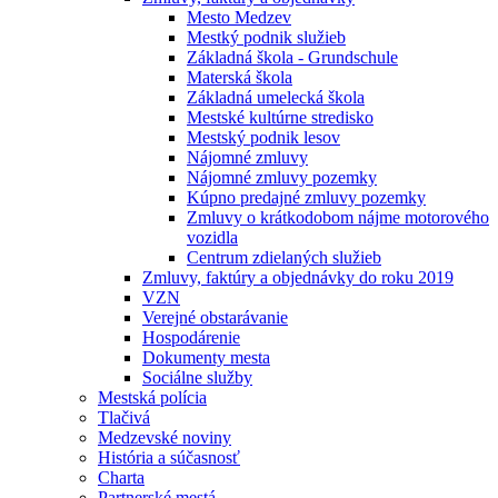
Mesto Medzev
Mestký podnik služieb
Základná škola - Grundschule
Materská škola
Základná umelecká škola
Mestské kultúrne stredisko
Mestský podnik lesov
Nájomné zmluvy
Nájomné zmluvy pozemky
Kúpno predajné zmluvy pozemky
Zmluvy o krátkodobom nájme motorového
vozidla
Centrum zdielaných služieb
Zmluvy, faktúry a objednávky do roku 2019
VZN
Verejné obstarávanie
Hospodárenie
Dokumenty mesta
Sociálne služby
Mestská polícia
Tlačivá
Medzevské noviny
História a súčasnosť
Charta
Partnerské mestá