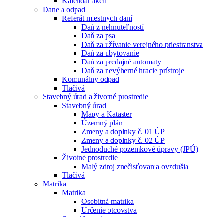
Kalendár akcií
Dane a odpad
Referát miestnych daní
Daň z nehnuteľností
Daň za psa
Daň za užívanie verejného priestranstva
Daň za ubytovanie
Daň za predajné automaty
Daň za nevýherné hracie prístroje
Komunálny odpad
Tlačivá
Stavebný úrad a životné prostredie
Stavebný úrad
Mapy a Kataster
Územný plán
Zmeny a doplnky č. 01 ÚP
Zmeny a doplnky č. 02 ÚP
Jednoduché pozemkové úpravy (JPÚ)
Životné prostredie
Malý zdroj znečisťovania ovzdušia
Tlačivá
Matrika
Matrika
Osobitná matrika
Určenie otcovstva