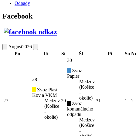
Odpady
Facebook
August
2026
Po
Ut
St
Št
Pi
So
N
30
Zvoz
Papier
28
Medzev
(Košice
Zvoz Plast,
-
Kov a VKM
okolie)
27
Medzev
29
31
1
2
Zvoz
(Košice
komunálneho
-
odpadu
okolie)
Medzev
(Košice
-