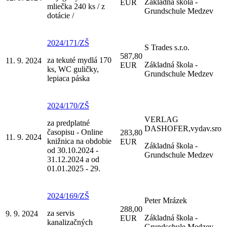
Základná škola -
EUR
mliečka 240 ks / z
Grundschule Medzev
dotácie /
2024/171/ZŠ
S Trades s.r.o.
587,80
za tekuté mydlá 170
11. 9. 2024
Základná škola -
EUR
ks, WC guličky,
Grundschule Medzev
lepiaca páska
2024/170/ZŠ
VERLAG
za predplatné
DASHOFER,vydav.sro
časopisu - Online
283,80
11. 9. 2024
knižnica na obdobie
EUR
Základná škola -
od 30.10.2024 -
Grundschule Medzev
31.12.2024 a od
01.01.2025 - 29.
2024/169/ZŠ
Peter Mrázek
288,00
za servis
9. 9. 2024
Základná škola -
EUR
kanalizačných
Grundschule Medzev