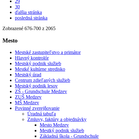
29
30
ďalšia stránka
posledná stránka
Zobrazené
676
-
700
z 2065
Mesto
Mestské zastupiteľstvo a primátor
Hlavný kontrolór
Mestský podnik služieb
Mestké kultúrne stredisko
Mestský úrad
Centrum zdieľaných služieb
Mestský podnik lesov
ZŠ - Grundschule Medzev
ZUŠ Medzev
MŠ Medzev
Povinné zverejňovanie
Úradná tabuľa
Zmluvy, faktúry a objednávky
Mesto Medzev
Mestký podnik služieb
Základná škola - Grundschule