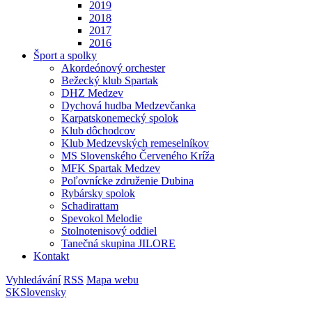
2019
2018
2017
2016
Šport a spolky
Akordeónový orchester
Bežecký klub Spartak
DHZ Medzev
Dychová hudba Medzevčanka
Karpatskonemecký spolok
Klub dôchodcov
Klub Medzevských remeselníkov
MS Slovenského Červeného Kríža
MFK Spartak Medzev
Poľovnícke združenie Dubina
Rybársky spolok
Schadirattam
Spevokol Melodie
Stolnotenisový oddiel
Tanečná skupina JILORE
Kontakt
Vyhledávání
RSS
Mapa webu
SK
Slovensky