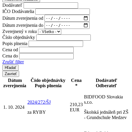
Dodávateľ
IČO Dodávatelia
Dátum zverejnenia od
Dátum zverejnenia do
Zverejnený v roku
Číslo objednávky
Popis plnenia
Cena od
Cena do
Zrušiť filter
Zavrieť
Dátum
Číslo objednávky
Cena
Dodávateľ
zverejnenia
Popis plnenia
*
Odberateľ
BIDFOOD Slovakia
2024/272/ŠJ
s.r.o.
210,23
1. 10. 2024
EUR
za RYBY
Školská jednáleň pri ZŠ
- Grundschule Medzev