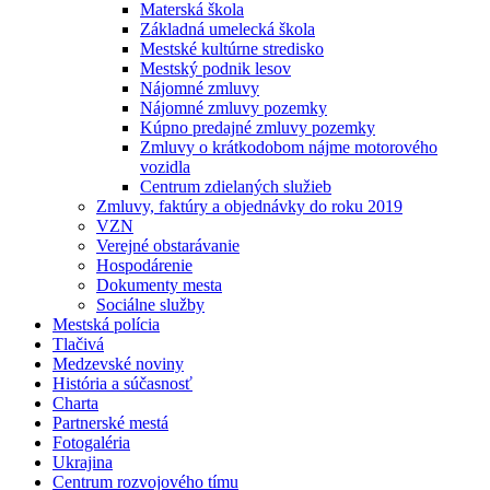
Materská škola
Základná umelecká škola
Mestské kultúrne stredisko
Mestský podnik lesov
Nájomné zmluvy
Nájomné zmluvy pozemky
Kúpno predajné zmluvy pozemky
Zmluvy o krátkodobom nájme motorového
vozidla
Centrum zdielaných služieb
Zmluvy, faktúry a objednávky do roku 2019
VZN
Verejné obstarávanie
Hospodárenie
Dokumenty mesta
Sociálne služby
Mestská polícia
Tlačivá
Medzevské noviny
História a súčasnosť
Charta
Partnerské mestá
Fotogaléria
Ukrajina
Centrum rozvojového tímu