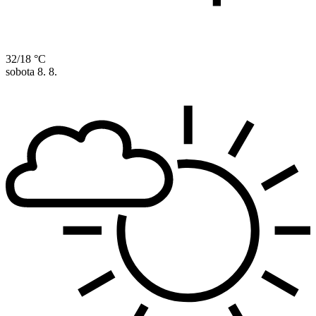
32/18 °C
sobota
8. 8.