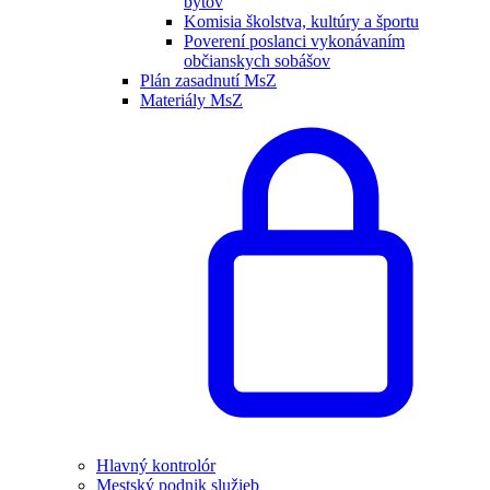
bytov
Komisia školstva, kultúry a športu
Poverení poslanci vykonávaním
občianskych sobášov
Plán zasadnutí MsZ
Materiály MsZ
Hlavný kontrolór
Mestský podnik služieb