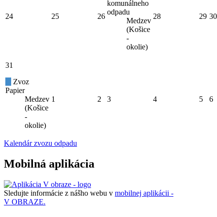
komunálneho
odpadu
24
25
26
28
29
30
Medzev
(Košice
-
okolie)
31
Zvoz
Papier
Medzev
1
2
3
4
5
6
(Košice
-
okolie)
Kalendár zvozu odpadu
Mobilná aplikácia
Sledujte informácie z nášho webu v
mobilnej aplikácii -
V OBRAZE.