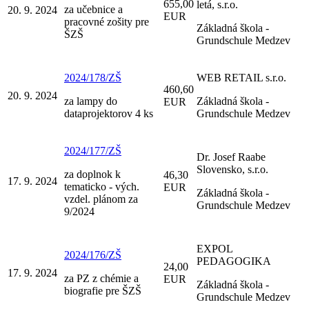
655,00
letá, s.r.o.
za učebnice a
20. 9. 2024
EUR
pracovné zošity pre
Základná škola -
ŠZŠ
Grundschule Medzev
2024/178/ZŠ
WEB RETAIL s.r.o.
460,60
20. 9. 2024
za lampy do
Základná škola -
EUR
dataprojektorov 4 ks
Grundschule Medzev
2024/177/ZŠ
Dr. Josef Raabe
Slovensko, s.r.o.
za doplnok k
46,30
17. 9. 2024
tematicko - vých.
EUR
Základná škola -
vzdel. plánom za
Grundschule Medzev
9/2024
EXPOL
2024/176/ZŠ
PEDAGOGIKA
24,00
17. 9. 2024
za PZ z chémie a
EUR
Základná škola -
biografie pre ŠZŠ
Grundschule Medzev