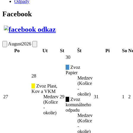
Odpady
Facebook
August
2026
Po
Ut
St
Št
Pi
So
N
30
Zvoz
Papier
28
Medzev
(Košice
Zvoz Plast,
-
Kov a VKM
okolie)
27
Medzev
29
31
1
2
Zvoz
(Košice
komunálneho
-
odpadu
okolie)
Medzev
(Košice
-
okolie)