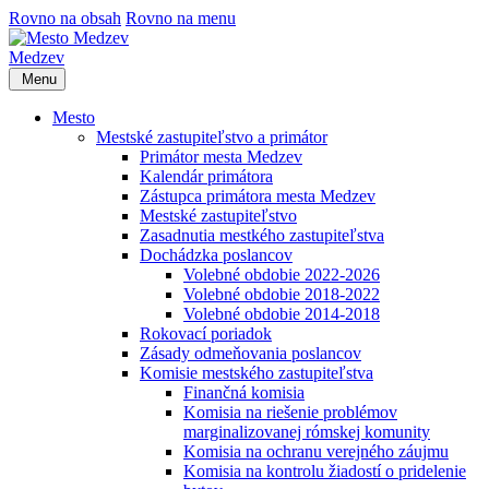
Rovno na obsah
Rovno na menu
Medzev
Menu
Mesto
Mestské zastupiteľstvo a primátor
Primátor mesta Medzev
Kalendár primátora
Zástupca primátora mesta Medzev
Mestské zastupiteľstvo
Zasadnutia mestkého zastupiteľstva
Dochádzka poslancov
Volebné obdobie 2022-2026
Volebné obdobie 2018-2022
Volebné obdobie 2014-2018
Rokovací poriadok
Zásady odmeňovania poslancov
Komisie mestského zastupiteľstva
Finančná komisia
Komisia na riešenie problémov
marginalizovanej rómskej komunity
Komisia na ochranu verejného záujmu
Komisia na kontrolu žiadostí o pridelenie