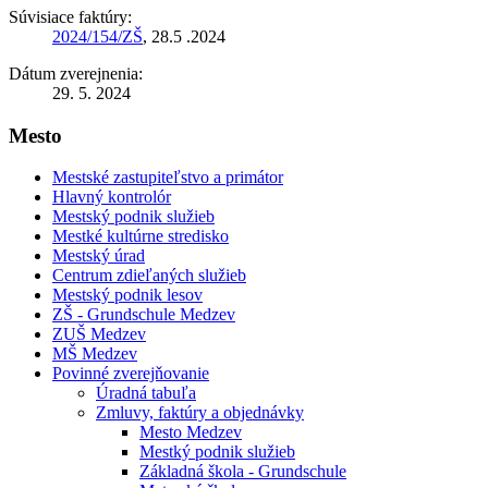
Súvisiace faktúry:
2024/154/ZŠ
, 28.5 .2024
Dátum zverejnenia:
29. 5. 2024
Mesto
Mestské zastupiteľstvo a primátor
Hlavný kontrolór
Mestský podnik služieb
Mestké kultúrne stredisko
Mestský úrad
Centrum zdieľaných služieb
Mestský podnik lesov
ZŠ - Grundschule Medzev
ZUŠ Medzev
MŠ Medzev
Povinné zverejňovanie
Úradná tabuľa
Zmluvy, faktúry a objednávky
Mesto Medzev
Mestký podnik služieb
Základná škola - Grundschule