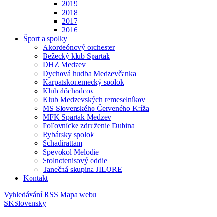
2019
2018
2017
2016
Šport a spolky
Akordeónový orchester
Bežecký klub Spartak
DHZ Medzev
Dychová hudba Medzevčanka
Karpatskonemecký spolok
Klub dôchodcov
Klub Medzevských remeselníkov
MS Slovenského Červeného Kríža
MFK Spartak Medzev
Poľovnícke združenie Dubina
Rybársky spolok
Schadirattam
Spevokol Melodie
Stolnotenisový oddiel
Tanečná skupina JILORE
Kontakt
Vyhledávání
RSS
Mapa webu
SK
Slovensky