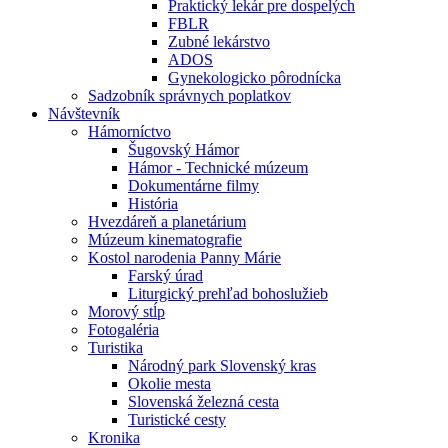
Praktický lekár pre dospelých
FBLR
Zubné lekárstvo
ADOS
Gynekologicko pôrodnícka
Sadzobník správnych poplatkov
Návštevník
Hámorníctvo
Šugovský Hámor
Hámor - Technické múzeum
Dokumentárne filmy
História
Hvezdáreň a planetárium
Múzeum kinematografie
Kostol narodenia Panny Márie
Farský úrad
Liturgický prehľad bohoslužieb
Morový stĺp
Fotogaléria
Turistika
Národný park Slovenský kras
Okolie mesta
Slovenská železná cesta
Turistické cesty
Kronika