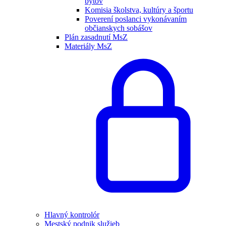
bytov
Komisia školstva, kultúry a športu
Poverení poslanci vykonávaním
občianskych sobášov
Plán zasadnutí MsZ
Materiály MsZ
Hlavný kontrolór
Mestský podnik služieb