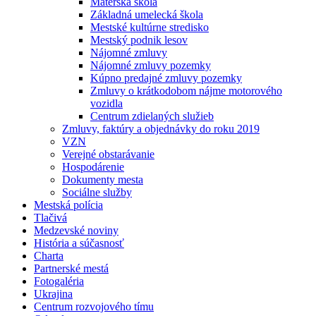
Materská škola
Základná umelecká škola
Mestské kultúrne stredisko
Mestský podnik lesov
Nájomné zmluvy
Nájomné zmluvy pozemky
Kúpno predajné zmluvy pozemky
Zmluvy o krátkodobom nájme motorového
vozidla
Centrum zdielaných služieb
Zmluvy, faktúry a objednávky do roku 2019
VZN
Verejné obstarávanie
Hospodárenie
Dokumenty mesta
Sociálne služby
Mestská polícia
Tlačivá
Medzevské noviny
História a súčasnosť
Charta
Partnerské mestá
Fotogaléria
Ukrajina
Centrum rozvojového tímu