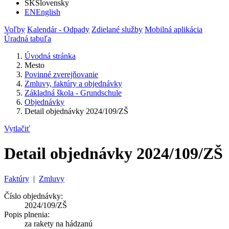
SK
Slovensky
EN
English
Voľby
Kalendár - Odpady
Zdielané služby
Mobilná aplikácia
Úradná tabuľa
Úvodná stránka
Mesto
Povinné zverejňovanie
Zmluvy, faktúry a objednávky
Základná škola - Grundschule
Objednávky
Detail objednávky 2024/109/ZŠ
Vytlačiť
Detail objednávky 2024/109/ZŠ
Faktúry
|
Zmluvy
Číslo objednávky:
2024/109/ZŠ
Popis plnenia:
za rakety na hádzanú