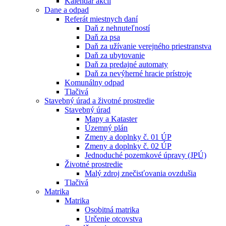
Kalendár akcií
Dane a odpad
Referát miestnych daní
Daň z nehnuteľností
Daň za psa
Daň za užívanie verejného priestranstva
Daň za ubytovanie
Daň za predajné automaty
Daň za nevýherné hracie prístroje
Komunálny odpad
Tlačivá
Stavebný úrad a životné prostredie
Stavebný úrad
Mapy a Kataster
Územný plán
Zmeny a doplnky č. 01 ÚP
Zmeny a doplnky č. 02 ÚP
Jednoduché pozemkové úpravy (JPÚ)
Životné prostredie
Malý zdroj znečisťovania ovzdušia
Tlačivá
Matrika
Matrika
Osobitná matrika
Určenie otcovstva