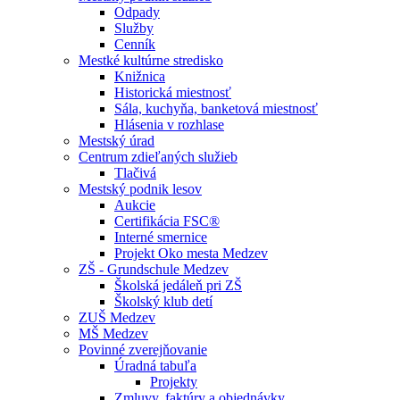
Odpady
Služby
Cenník
Mestké kultúrne stredisko
Knižnica
Historická miestnosť
Sála, kuchyňa, banketová miestnosť
Hlásenia v rozhlase
Mestský úrad
Centrum zdieľaných služieb
Tlačivá
Mestský podnik lesov
Aukcie
Certifikácia FSC®
Interné smernice
Projekt Oko mesta Medzev
ZŠ - Grundschule Medzev
Školská jedáleň pri ZŠ
Školský klub detí
ZUŠ Medzev
MŠ Medzev
Povinné zverejňovanie
Úradná tabuľa
Projekty
Zmluvy, faktúry a objednávky