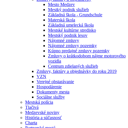
Mesto Medzev
Mestký podnik služieb
Základná škola - Grundschule
Materská škola
Základná umelecká škola
Mestské kultúrne stredisko
Mestský podnik lesov
Nájomné zmluvy
Nájomné zmluvy pozemky
Kúpno predajné zmluvy pozemky
Zmluvy o krátkodobom nájme motorového
vozidla
Centrum zdielaných služieb
Zmluvy, faktúry a objednávky do roku 2019
VZN
Verejné obstarávanie
Hospodárenie
Dokumenty mesta
Sociálne služby
Mestská polícia
Tlačivá
Medzevské noviny
História a súčasnosť
Charta
Partnerské mestá