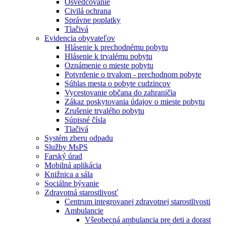
Osvedčovanie
Civilá ochrana
Správne poplatky
Tlačivá
Evidencia obyvateľov
Hlásenie k prechodnému pobytu
Hlásenie k trvalému pobytu
Oznámenie o mieste pobytu
Potvrdenie o trvalom - prechodnom pobyte
Súhlas mesta o pobyte cudzincov
Vycestovanie občana do zahraničia
Zákaz poskytovania údajov o mieste pobytu
Zrušenie trvalého pobytu
Súpisné čísla
Tlačivá
Systém zberu odpadu
Služby MsPS
Farský úrad
Mobilná aplikácia
Knižnica a sála
Sociálne bývanie
Zdravotná starostlivosť
Centrum integrovanej zdravotnej starostlivosti
Ambulancie
Všeobecná ambulancia pre deti a dorast