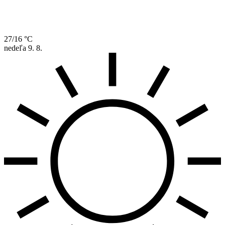
27/16 °C
nedeľa
9. 8.