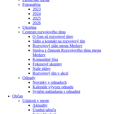
Fotogaléria
2023
2024
2025
2026
Ukrajina
Centrum rozvojového tímu
O čom sú rozvojové tímy
Sídlo a kontakt na rozvojový tím
Rozvojový plán mesta Medzev
Správa z činnosti Rozvojového tímu mesta
Medzev
Komunitné fóra
Fokusové skupiny
Naše plány
Rozvojový tím v akcii
Odpady
Novinky v odpadoch
Kalendár vývozu odpadu
Systém nakladania s odpadmi
Občan
Udalosti v meste
Aktuality
Úradná tabuľa