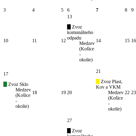
3
4
5
6
7
8
9
13
Zvoz
komunálneho
odpadu
10
11
12
14
15
16
Medzev
(Košice
-
okolie)
21
17
Zvoz Plast,
Zvoz Sklo
Kov a VKM
Medzev
18
19
20
Medzev
22
23
(Košice
(Košice
-
-
okolie)
okolie)
27
Zvoz