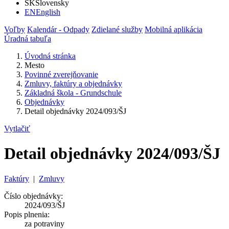
SK
Slovensky
EN
English
Voľby
Kalendár - Odpady
Zdielané služby
Mobilná aplikácia
Úradná tabuľa
Úvodná stránka
Mesto
Povinné zverejňovanie
Zmluvy, faktúry a objednávky
Základná škola - Grundschule
Objednávky
Detail objednávky 2024/093/ŠJ
Vytlačiť
Detail objednávky 2024/093/ŠJ
Faktúry
|
Zmluvy
Číslo objednávky:
2024/093/ŠJ
Popis plnenia:
za potraviny