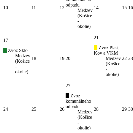
odpadu
10
11
12
14
15
16
Medzev
(Košice
-
okolie)
21
17
Zvoz Plast,
Zvoz Sklo
Kov a VKM
Medzev
18
19
20
Medzev
22
23
(Košice
(Košice
-
-
okolie)
okolie)
27
Zvoz
komunálneho
odpadu
24
25
26
28
29
30
Medzev
(Košice
-
okolie)