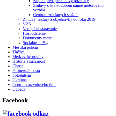
Kúpno predajné zmluvy pozemky
Zmluvy o krátkodobom nájme motorového
vozidla
Centrum zdielaných služieb
Zmluvy, faktúry a objednávky do roku 2019
VZN
Verejné obstarávanie
Hospodárenie
Dokumenty mesta
Sociálne služby
Mestská polícia
Tlačivá
Medzevské noviny
História a súčasnosť
Charta
Partnerské mestá
Fotogaléria
Ukrajina
Centrum rozvojového tímu
Odpady
Facebook