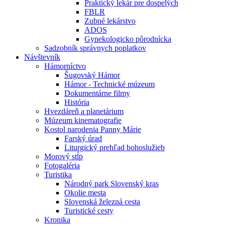
Praktický lekár pre dospelých
FBLR
Zubné lekárstvo
ADOS
Gynekologicko pôrodnícka
Sadzobník správnych poplatkov
Návštevník
Hámorníctvo
Šugovský Hámor
Hámor - Technické múzeum
Dokumentárne filmy
História
Hvezdáreň a planetárium
Múzeum kinematografie
Kostol narodenia Panny Márie
Farský úrad
Liturgický prehľad bohoslužieb
Morový stĺp
Fotogaléria
Turistika
Národný park Slovenský kras
Okolie mesta
Slovenská železná cesta
Turistické cesty
Kronika