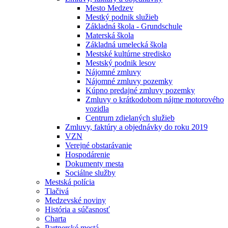
Mesto Medzev
Mestký podnik služieb
Základná škola - Grundschule
Materská škola
Základná umelecká škola
Mestské kultúrne stredisko
Mestský podnik lesov
Nájomné zmluvy
Nájomné zmluvy pozemky
Kúpno predajné zmluvy pozemky
Zmluvy o krátkodobom nájme motorového
vozidla
Centrum zdielaných služieb
Zmluvy, faktúry a objednávky do roku 2019
VZN
Verejné obstarávanie
Hospodárenie
Dokumenty mesta
Sociálne služby
Mestská polícia
Tlačivá
Medzevské noviny
História a súčasnosť
Charta
Partnerské mestá