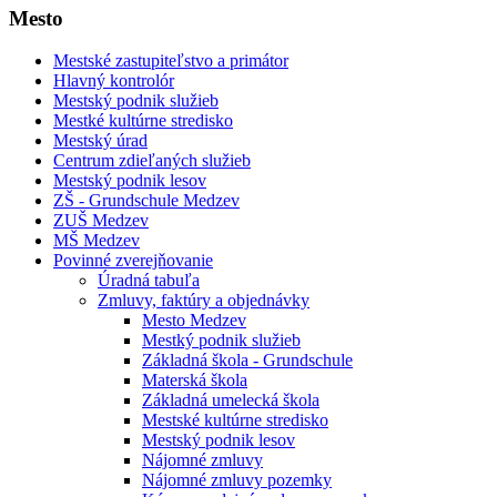
Mesto
Mestské zastupiteľstvo a primátor
Hlavný kontrolór
Mestský podnik služieb
Mestké kultúrne stredisko
Mestský úrad
Centrum zdieľaných služieb
Mestský podnik lesov
ZŠ - Grundschule Medzev
ZUŠ Medzev
MŠ Medzev
Povinné zverejňovanie
Úradná tabuľa
Zmluvy, faktúry a objednávky
Mesto Medzev
Mestký podnik služieb
Základná škola - Grundschule
Materská škola
Základná umelecká škola
Mestské kultúrne stredisko
Mestský podnik lesov
Nájomné zmluvy
Nájomné zmluvy pozemky