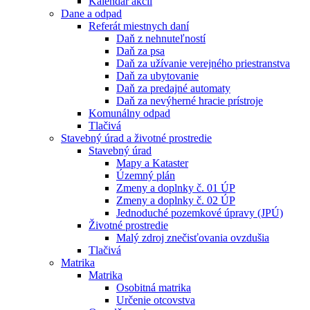
Kalendár akcií
Dane a odpad
Referát miestnych daní
Daň z nehnuteľností
Daň za psa
Daň za užívanie verejného priestranstva
Daň za ubytovanie
Daň za predajné automaty
Daň za nevýherné hracie prístroje
Komunálny odpad
Tlačivá
Stavebný úrad a životné prostredie
Stavebný úrad
Mapy a Kataster
Územný plán
Zmeny a doplnky č. 01 ÚP
Zmeny a doplnky č. 02 ÚP
Jednoduché pozemkové úpravy (JPÚ)
Životné prostredie
Malý zdroj znečisťovania ovzdušia
Tlačivá
Matrika
Matrika
Osobitná matrika
Určenie otcovstva