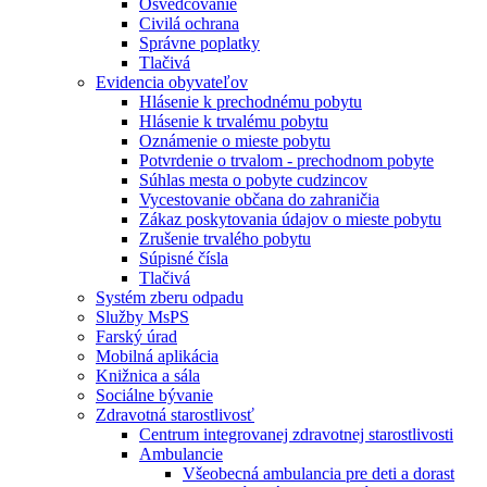
Osvedčovanie
Civilá ochrana
Správne poplatky
Tlačivá
Evidencia obyvateľov
Hlásenie k prechodnému pobytu
Hlásenie k trvalému pobytu
Oznámenie o mieste pobytu
Potvrdenie o trvalom - prechodnom pobyte
Súhlas mesta o pobyte cudzincov
Vycestovanie občana do zahraničia
Zákaz poskytovania údajov o mieste pobytu
Zrušenie trvalého pobytu
Súpisné čísla
Tlačivá
Systém zberu odpadu
Služby MsPS
Farský úrad
Mobilná aplikácia
Knižnica a sála
Sociálne bývanie
Zdravotná starostlivosť
Centrum integrovanej zdravotnej starostlivosti
Ambulancie
Všeobecná ambulancia pre deti a dorast