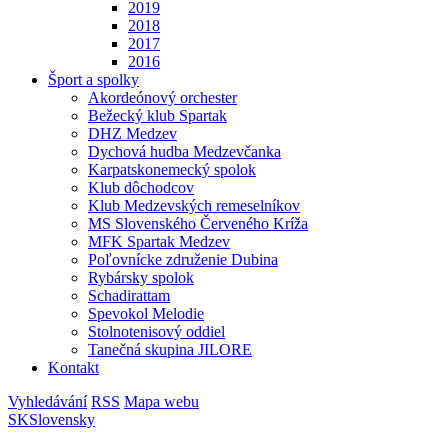
2019
2018
2017
2016
Šport a spolky
Akordeónový orchester
Bežecký klub Spartak
DHZ Medzev
Dychová hudba Medzevčanka
Karpatskonemecký spolok
Klub dôchodcov
Klub Medzevských remeselníkov
MS Slovenského Červeného Kríža
MFK Spartak Medzev
Poľovnícke združenie Dubina
Rybársky spolok
Schadirattam
Spevokol Melodie
Stolnotenisový oddiel
Tanečná skupina JILORE
Kontakt
Vyhledávání
RSS
Mapa webu
SK
Slovensky