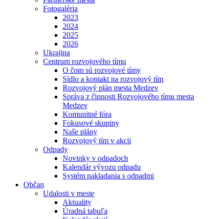
Fotogaléria
2023
2024
2025
2026
Ukrajina
Centrum rozvojového tímu
O čom sú rozvojové tímy
Sídlo a kontakt na rozvojový tím
Rozvojový plán mesta Medzev
Správa z činnosti Rozvojového tímu mesta
Medzev
Komunitné fóra
Fokusové skupiny
Naše plány
Rozvojový tím v akcii
Odpady
Novinky v odpadoch
Kalendár vývozu odpadu
Systém nakladania s odpadmi
Občan
Udalosti v meste
Aktuality
Úradná tabuľa