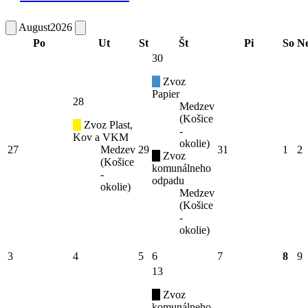
August
2026
Po
Ut
St
Št
Pi
So
N
30
Zvoz
Papier
28
Medzev
(Košice
Zvoz Plast,
-
Kov a VKM
okolie)
27
Medzev
29
31
1
2
Zvoz
(Košice
komunálneho
-
odpadu
okolie)
Medzev
(Košice
-
okolie)
3
4
5
6
7
8
9
13
Zvoz
komunálneho