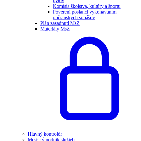
bytov
Komisia školstva, kultúry a športu
Poverení poslanci vykonávaním
občianskych sobášov
Plán zasadnutí MsZ
Materiály MsZ
Hlavný kontrolór
Mestský podnik služieb