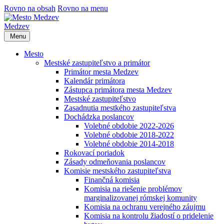
Rovno na obsah
Rovno na menu
Medzev
Menu
Mesto
Mestské zastupiteľstvo a primátor
Primátor mesta Medzev
Kalendár primátora
Zástupca primátora mesta Medzev
Mestské zastupiteľstvo
Zasadnutia mestkého zastupiteľstva
Dochádzka poslancov
Volebné obdobie 2022-2026
Volebné obdobie 2018-2022
Volebné obdobie 2014-2018
Rokovací poriadok
Zásady odmeňovania poslancov
Komisie mestského zastupiteľstva
Finančná komisia
Komisia na riešenie problémov
marginalizovanej rómskej komunity
Komisia na ochranu verejného záujmu
Komisia na kontrolu žiadostí o pridelenie