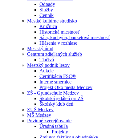
Odpady
Služby
Cenník
Mestké kultúrne stredisko
Knižnica
Historická miestnosť
Sála, kuchyňa, banketová miestnosť
Hlásenia v rozhlase
Mestský úrad
Centrum zdieľaných služieb
Tlačivá
Mestský podnik lesov
Aukcie
Certifikácia FSC®
Interné smernice
Projekt Oko mesta Medzev
ZŠ - Grundschule Medzev
Školská jedáleň pri ZŠ
Školský klub detí
ZUŠ Medzev
MŠ Medzev
Povinné zverejňovanie
Úradná tabuľa
Projekty
Zmluvy, faktúry a objednávky