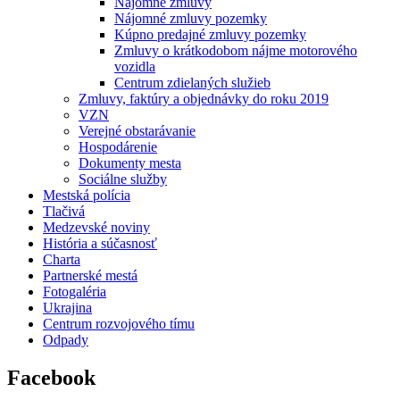
Nájomné zmluvy
Nájomné zmluvy pozemky
Kúpno predajné zmluvy pozemky
Zmluvy o krátkodobom nájme motorového
vozidla
Centrum zdielaných služieb
Zmluvy, faktúry a objednávky do roku 2019
VZN
Verejné obstarávanie
Hospodárenie
Dokumenty mesta
Sociálne služby
Mestská polícia
Tlačivá
Medzevské noviny
História a súčasnosť
Charta
Partnerské mestá
Fotogaléria
Ukrajina
Centrum rozvojového tímu
Odpady
Facebook