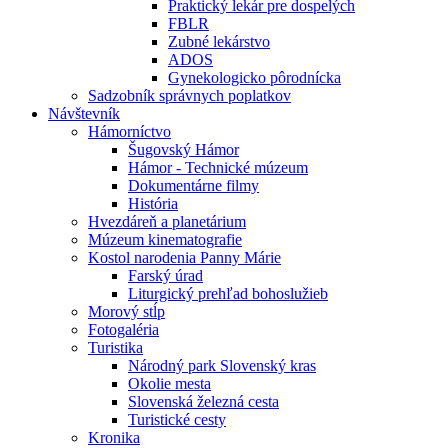
Praktický lekár pre dospelých
FBLR
Zubné lekárstvo
ADOS
Gynekologicko pôrodnícka
Sadzobník správnych poplatkov
Návštevník
Hámorníctvo
Šugovský Hámor
Hámor - Technické múzeum
Dokumentárne filmy
História
Hvezdáreň a planetárium
Múzeum kinematografie
Kostol narodenia Panny Márie
Farský úrad
Liturgický prehľad bohoslužieb
Morový stĺp
Fotogaléria
Turistika
Národný park Slovenský kras
Okolie mesta
Slovenská železná cesta
Turistické cesty
Kronika