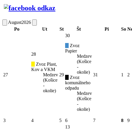
August
2026
Po
Ut
St
Št
Pi
So
N
30
Zvoz
Papier
28
Medzev
(Košice
Zvoz Plast,
-
Kov a VKM
okolie)
27
Medzev
29
31
1
2
Zvoz
(Košice
komunálneho
-
odpadu
okolie)
Medzev
(Košice
-
okolie)
3
4
5
6
7
8
9
13