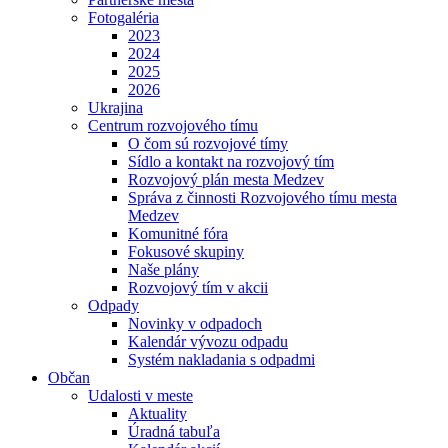
Fotogaléria
2023
2024
2025
2026
Ukrajina
Centrum rozvojového tímu
O čom sú rozvojové tímy
Sídlo a kontakt na rozvojový tím
Rozvojový plán mesta Medzev
Správa z činnosti Rozvojového tímu mesta
Medzev
Komunitné fóra
Fokusové skupiny
Naše plány
Rozvojový tím v akcii
Odpady
Novinky v odpadoch
Kalendár vývozu odpadu
Systém nakladania s odpadmi
Občan
Udalosti v meste
Aktuality
Úradná tabuľa