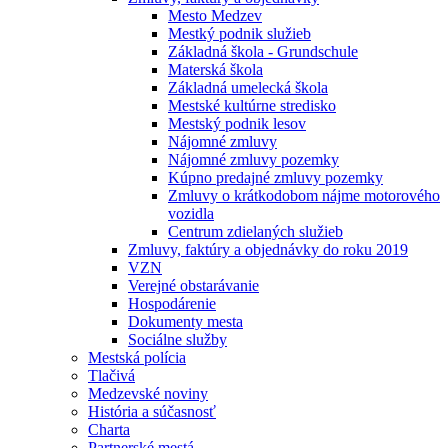
Mesto Medzev
Mestký podnik služieb
Základná škola - Grundschule
Materská škola
Základná umelecká škola
Mestské kultúrne stredisko
Mestský podnik lesov
Nájomné zmluvy
Nájomné zmluvy pozemky
Kúpno predajné zmluvy pozemky
Zmluvy o krátkodobom nájme motorového
vozidla
Centrum zdielaných služieb
Zmluvy, faktúry a objednávky do roku 2019
VZN
Verejné obstarávanie
Hospodárenie
Dokumenty mesta
Sociálne služby
Mestská polícia
Tlačivá
Medzevské noviny
História a súčasnosť
Charta
Partnerské mestá