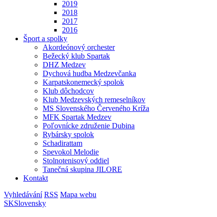
2019
2018
2017
2016
Šport a spolky
Akordeónový orchester
Bežecký klub Spartak
DHZ Medzev
Dychová hudba Medzevčanka
Karpatskonemecký spolok
Klub dôchodcov
Klub Medzevských remeselníkov
MS Slovenského Červeného Kríža
MFK Spartak Medzev
Poľovnícke združenie Dubina
Rybársky spolok
Schadirattam
Spevokol Melodie
Stolnotenisový oddiel
Tanečná skupina JILORE
Kontakt
Vyhledávání
RSS
Mapa webu
SK
Slovensky