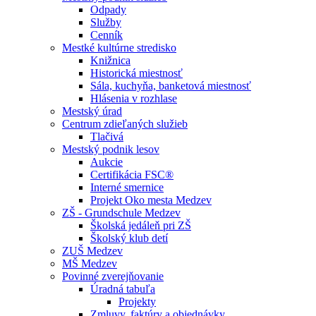
Odpady
Služby
Cenník
Mestké kultúrne stredisko
Knižnica
Historická miestnosť
Sála, kuchyňa, banketová miestnosť
Hlásenia v rozhlase
Mestský úrad
Centrum zdieľaných služieb
Tlačivá
Mestský podnik lesov
Aukcie
Certifikácia FSC®
Interné smernice
Projekt Oko mesta Medzev
ZŠ - Grundschule Medzev
Školská jedáleň pri ZŠ
Školský klub detí
ZUŠ Medzev
MŠ Medzev
Povinné zverejňovanie
Úradná tabuľa
Projekty
Zmluvy, faktúry a objednávky