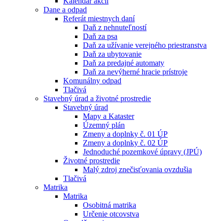
Kalendár akcií
Dane a odpad
Referát miestnych daní
Daň z nehnuteľností
Daň za psa
Daň za užívanie verejného priestranstva
Daň za ubytovanie
Daň za predajné automaty
Daň za nevýherné hracie prístroje
Komunálny odpad
Tlačivá
Stavebný úrad a životné prostredie
Stavebný úrad
Mapy a Kataster
Územný plán
Zmeny a doplnky č. 01 ÚP
Zmeny a doplnky č. 02 ÚP
Jednoduché pozemkové úpravy (JPÚ)
Životné prostredie
Malý zdroj znečisťovania ovzdušia
Tlačivá
Matrika
Matrika
Osobitná matrika
Určenie otcovstva