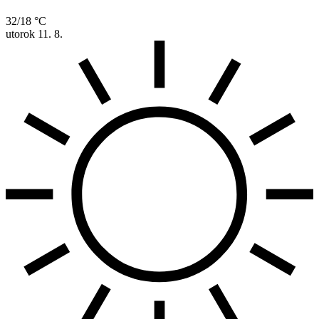
32/18 °C
utorok
11. 8.