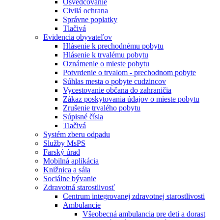
Osvedčovanie
Civilá ochrana
Správne poplatky
Tlačivá
Evidencia obyvateľov
Hlásenie k prechodnému pobytu
Hlásenie k trvalému pobytu
Oznámenie o mieste pobytu
Potvrdenie o trvalom - prechodnom pobyte
Súhlas mesta o pobyte cudzincov
Vycestovanie občana do zahraničia
Zákaz poskytovania údajov o mieste pobytu
Zrušenie trvalého pobytu
Súpisné čísla
Tlačivá
Systém zberu odpadu
Služby MsPS
Farský úrad
Mobilná aplikácia
Knižnica a sála
Sociálne bývanie
Zdravotná starostlivosť
Centrum integrovanej zdravotnej starostlivosti
Ambulancie
Všeobecná ambulancia pre deti a dorast