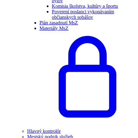
bytov
Komisia školstva, kultúry a športu
Poverení poslanci vykonávaním
občianskych sobášov
Plán zasadnutí MsZ
Materiály MsZ
Hlavný kontrolór
Mestský podnik služieb