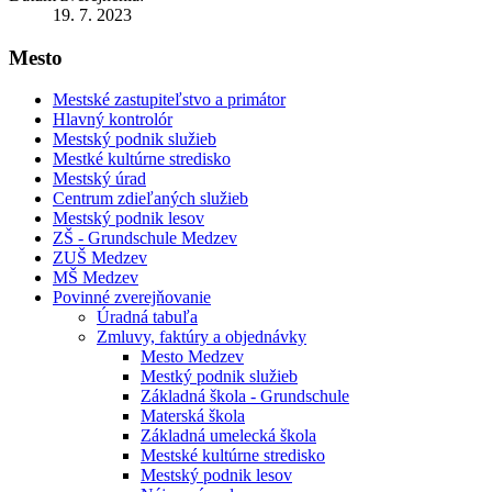
19. 7. 2023
Mesto
Mestské zastupiteľstvo a primátor
Hlavný kontrolór
Mestský podnik služieb
Mestké kultúrne stredisko
Mestský úrad
Centrum zdieľaných služieb
Mestský podnik lesov
ZŠ - Grundschule Medzev
ZUŠ Medzev
MŠ Medzev
Povinné zverejňovanie
Úradná tabuľa
Zmluvy, faktúry a objednávky
Mesto Medzev
Mestký podnik služieb
Základná škola - Grundschule
Materská škola
Základná umelecká škola
Mestské kultúrne stredisko
Mestský podnik lesov