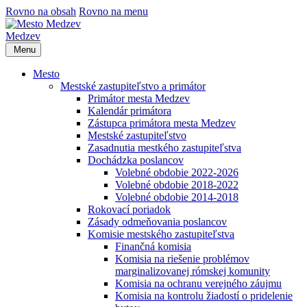
Rovno na obsah
Rovno na menu
Medzev
Menu
Mesto
Mestské zastupiteľstvo a primátor
Primátor mesta Medzev
Kalendár primátora
Zástupca primátora mesta Medzev
Mestské zastupiteľstvo
Zasadnutia mestkého zastupiteľstva
Dochádzka poslancov
Volebné obdobie 2022-2026
Volebné obdobie 2018-2022
Volebné obdobie 2014-2018
Rokovací poriadok
Zásady odmeňovania poslancov
Komisie mestského zastupiteľstva
Finančná komisia
Komisia na riešenie problémov
marginalizovanej rómskej komunity
Komisia na ochranu verejného záujmu
Komisia na kontrolu žiadostí o pridelenie