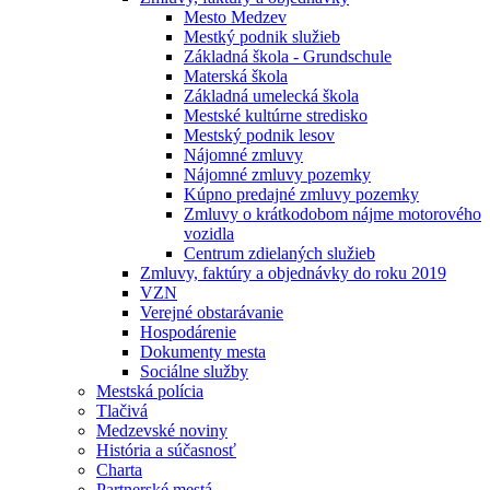
Mesto Medzev
Mestký podnik služieb
Základná škola - Grundschule
Materská škola
Základná umelecká škola
Mestské kultúrne stredisko
Mestský podnik lesov
Nájomné zmluvy
Nájomné zmluvy pozemky
Kúpno predajné zmluvy pozemky
Zmluvy o krátkodobom nájme motorového
vozidla
Centrum zdielaných služieb
Zmluvy, faktúry a objednávky do roku 2019
VZN
Verejné obstarávanie
Hospodárenie
Dokumenty mesta
Sociálne služby
Mestská polícia
Tlačivá
Medzevské noviny
História a súčasnosť
Charta
Partnerské mestá