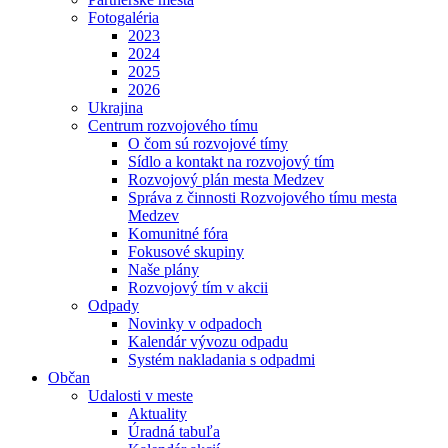
Fotogaléria
2023
2024
2025
2026
Ukrajina
Centrum rozvojového tímu
O čom sú rozvojové tímy
Sídlo a kontakt na rozvojový tím
Rozvojový plán mesta Medzev
Správa z činnosti Rozvojového tímu mesta
Medzev
Komunitné fóra
Fokusové skupiny
Naše plány
Rozvojový tím v akcii
Odpady
Novinky v odpadoch
Kalendár vývozu odpadu
Systém nakladania s odpadmi
Občan
Udalosti v meste
Aktuality
Úradná tabuľa