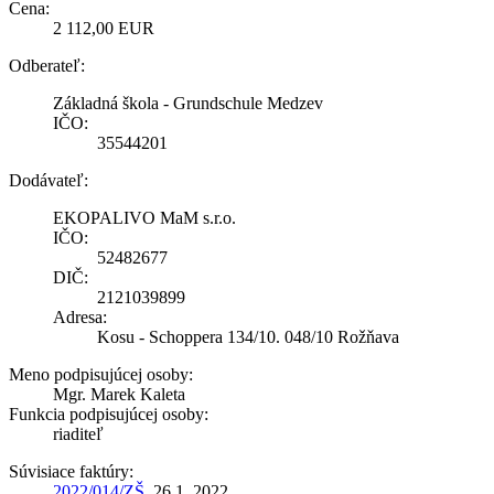
Cena:
2 112,00 EUR
Odberateľ:
Základná škola - Grundschule Medzev
IČO:
35544201
Dodávateľ:
EKOPALIVO MaM s.r.o.
IČO:
52482677
DIČ:
2121039899
Adresa:
Kosu - Schoppera 134/10. 048/10 Rožňava
Meno podpisujúcej osoby:
Mgr. Marek Kaleta
Funkcia podpisujúcej osoby:
riaditeľ
Súvisiace faktúry:
2022/014/ZŠ
, 26.1 .2022