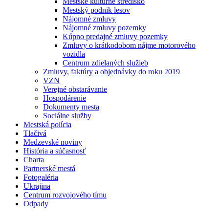
Mestské kultúrne stredisko
Mestský podnik lesov
Nájomné zmluvy
Nájomné zmluvy pozemky
Kúpno predajné zmluvy pozemky
Zmluvy o krátkodobom nájme motorového
vozidla
Centrum zdielaných služieb
Zmluvy, faktúry a objednávky do roku 2019
VZN
Verejné obstarávanie
Hospodárenie
Dokumenty mesta
Sociálne služby
Mestská polícia
Tlačivá
Medzevské noviny
História a súčasnosť
Charta
Partnerské mestá
Fotogaléria
Ukrajina
Centrum rozvojového tímu
Odpady