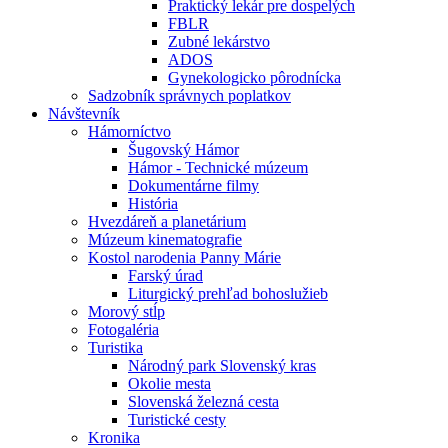
Praktický lekár pre dospelých
FBLR
Zubné lekárstvo
ADOS
Gynekologicko pôrodnícka
Sadzobník správnych poplatkov
Návštevník
Hámorníctvo
Šugovský Hámor
Hámor - Technické múzeum
Dokumentárne filmy
História
Hvezdáreň a planetárium
Múzeum kinematografie
Kostol narodenia Panny Márie
Farský úrad
Liturgický prehľad bohoslužieb
Morový stĺp
Fotogaléria
Turistika
Národný park Slovenský kras
Okolie mesta
Slovenská železná cesta
Turistické cesty
Kronika