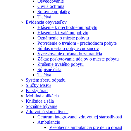
Osvedčovanie
Civilá ochrana
Správne poplatky
Tlačivá
Evidencia obyvateľov
Hlásenie k prechodnému pobytu
Hlásenie k trvalému pobytu
Oznámenie o mieste pobytu
Potvrdenie o trvalom - prechodnom pobyte
Súhlas mesta o pobyte cudzincov
Vycestovanie občana do zahraničia
Zákaz poskytovania údajov o mieste pobytu
Zrušenie trvalého pobytu
Súpisné čísla
Tlačivá
Systém zberu odpadu
Služby MsPS
Farský úrad
Mobilná aplikácia
Knižnica a sála
Sociálne bývanie
Zdravotná starostlivosť
Centrum integrovanej zdravotnej starostlivosti
Ambulancie
Všeobecná ambulancia pre deti a dorast