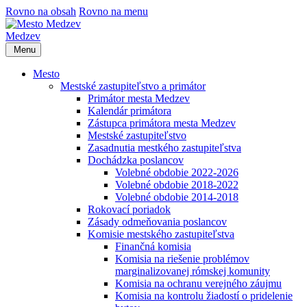
Rovno na obsah
Rovno na menu
Medzev
Menu
Mesto
Mestské zastupiteľstvo a primátor
Primátor mesta Medzev
Kalendár primátora
Zástupca primátora mesta Medzev
Mestské zastupiteľstvo
Zasadnutia mestkého zastupiteľstva
Dochádzka poslancov
Volebné obdobie 2022-2026
Volebné obdobie 2018-2022
Volebné obdobie 2014-2018
Rokovací poriadok
Zásady odmeňovania poslancov
Komisie mestského zastupiteľstva
Finančná komisia
Komisia na riešenie problémov
marginalizovanej rómskej komunity
Komisia na ochranu verejného záujmu
Komisia na kontrolu žiadostí o pridelenie