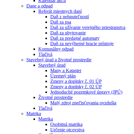
Kalendár akcií
Dane a odpad
Referát miestnych daní
Daň z nehnuteľností
Daň za psa
Daň za užívanie verejného priestranstva
Daň za ubytovanie
Daň za predajné automaty
Daň za nevýherné hracie prístroje
Komunálny odpad
Tlačivá
Stavebný úrad a životné prostredie
Stavebný úrad
Mapy a Kataster
Územný plán
Zmeny a doplnky č. 01 ÚP
Zmeny a doplnky č. 02 ÚP
Jednoduché pozemkové úpravy (JPÚ)
Životné prostredie
Malý zdroj znečisťovania ovzdušia
Tlačivá
Matrika
Matrika
Osobitná matrika
Určenie otcovstva