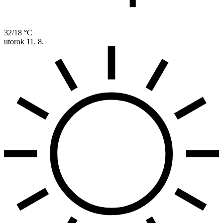
32/18 °C
utorok
11. 8.