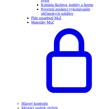
bytov
Komisia školstva, kultúry a športu
Poverení poslanci vykonávaním
občianskych sobášov
Plán zasadnutí MsZ
Materiály MsZ
Hlavný kontrolór
Mestský podnik služieb