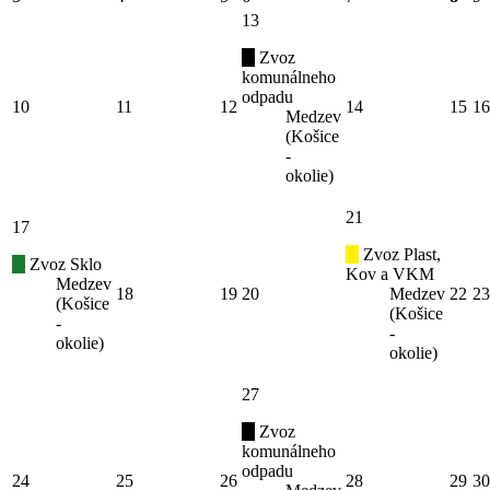
13
Zvoz
komunálneho
odpadu
10
11
12
14
15
16
Medzev
(Košice
-
okolie)
21
17
Zvoz Plast,
Zvoz Sklo
Kov a VKM
Medzev
18
19
20
Medzev
22
23
(Košice
(Košice
-
-
okolie)
okolie)
27
Zvoz
komunálneho
odpadu
24
25
26
28
29
30