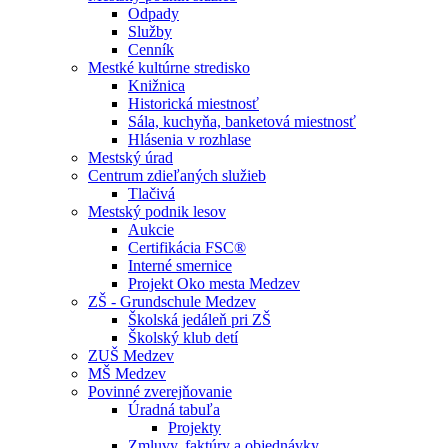
Odpady
Služby
Cenník
Mestké kultúrne stredisko
Knižnica
Historická miestnosť
Sála, kuchyňa, banketová miestnosť
Hlásenia v rozhlase
Mestský úrad
Centrum zdieľaných služieb
Tlačivá
Mestský podnik lesov
Aukcie
Certifikácia FSC®
Interné smernice
Projekt Oko mesta Medzev
ZŠ - Grundschule Medzev
Školská jedáleň pri ZŠ
Školský klub detí
ZUŠ Medzev
MŠ Medzev
Povinné zverejňovanie
Úradná tabuľa
Projekty
Zmluvy, faktúry a objednávky