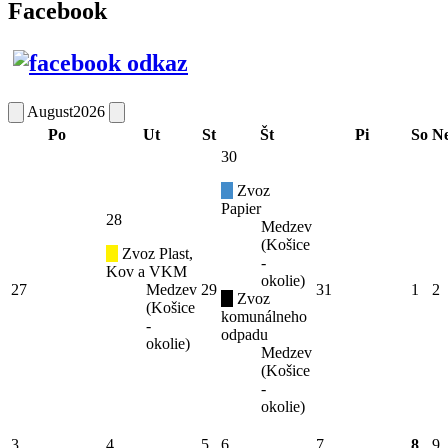
Facebook
August
2026
Po
Ut
St
Št
Pi
So
N
30
Zvoz
Papier
28
Medzev
(Košice
Zvoz Plast,
-
Kov a VKM
okolie)
27
Medzev
29
31
1
2
Zvoz
(Košice
komunálneho
-
odpadu
okolie)
Medzev
(Košice
-
okolie)
3
4
5
6
7
8
9