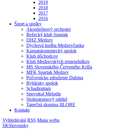
2019
2018
2017
2016
Šport a spolky
Akordeónový orchester
Bežecký klub Spartak
DHZ Medzev
Dychová hudba Medzevčanka
Karpatskonemecký spolok
Klub dôchodcov
Klub Medzevských remeselníkov
MS Slovenského Červeného Kríža
MFK Spartak Medzev
Poľovnícke združenie Dubina
Rybársky spolok
Schadirattam
Spevokol Melodie
Stolnotenisový oddiel
Tanečná skupina JILORE
Kontakt
Vyhledávání
RSS
Mapa webu
SK
Slovensky