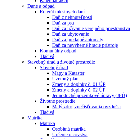
Kalendár akcií
Dane a odpad
Referát miestnych daní
Daň z nehnuteľností
Daň za psa
Daň za užívanie verejného priestranstva
Daň za ubytovanie
Daň za predajné automaty
Daň za nevýherné hracie prístroje
Komunálny odpad
Tlačivá
Stavebný úrad a životné prostredie
Stavebný úrad
Mapy a Kataster
Územný plán
Zmeny a doplnky č. 01 ÚP
Zmeny a doplnky č. 02 ÚP
Jednoduché pozemkové úpravy (JPÚ)
Životné prostredie
Malý zdroj znečisťovania ovzdušia
Tlačivá
Matrika
Matrika
Osobitná matrika
Určenie otcovstva