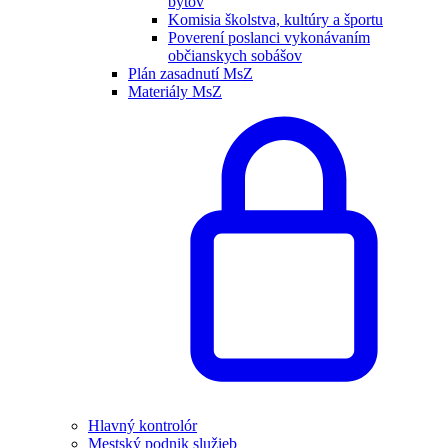
bytov
Komisia školstva, kultúry a športu
Poverení poslanci vykonávaním
občianskych sobášov
Plán zasadnutí MsZ
Materiály MsZ
Hlavný kontrolór
Mestský podnik služieb