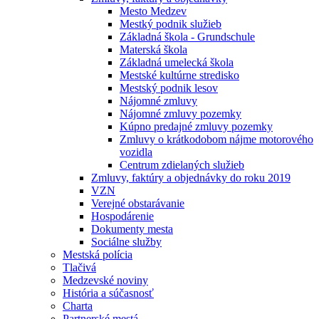
Mesto Medzev
Mestký podnik služieb
Základná škola - Grundschule
Materská škola
Základná umelecká škola
Mestské kultúrne stredisko
Mestský podnik lesov
Nájomné zmluvy
Nájomné zmluvy pozemky
Kúpno predajné zmluvy pozemky
Zmluvy o krátkodobom nájme motorového
vozidla
Centrum zdielaných služieb
Zmluvy, faktúry a objednávky do roku 2019
VZN
Verejné obstarávanie
Hospodárenie
Dokumenty mesta
Sociálne služby
Mestská polícia
Tlačivá
Medzevské noviny
História a súčasnosť
Charta
Partnerské mestá