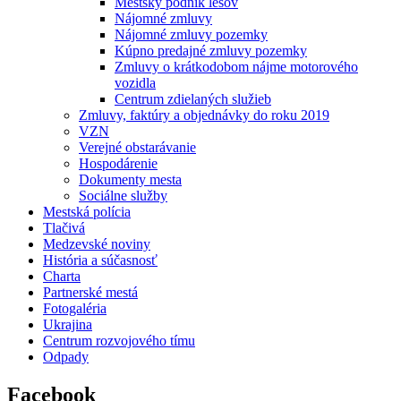
Mestský podnik lesov
Nájomné zmluvy
Nájomné zmluvy pozemky
Kúpno predajné zmluvy pozemky
Zmluvy o krátkodobom nájme motorového
vozidla
Centrum zdielaných služieb
Zmluvy, faktúry a objednávky do roku 2019
VZN
Verejné obstarávanie
Hospodárenie
Dokumenty mesta
Sociálne služby
Mestská polícia
Tlačivá
Medzevské noviny
História a súčasnosť
Charta
Partnerské mestá
Fotogaléria
Ukrajina
Centrum rozvojového tímu
Odpady
Facebook