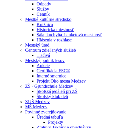
Odpady
Služby
Cenník
Mestké kultúrne stredisko
Knižnica
Historická miestnosť
Sála, kuchyňa, banketová miestnosť
Hlásenia v rozhlase
Mestský úrad
Centrum zdieľaných služieb
Tlačivá
Mestský podnik lesov
Aukcie
Certifikácia FSC®
Interné smernice
Projekt Oko mesta Medzev
ZŠ - Grundschule Medzev
Školská jedáleň pri ZŠ
Školský klub detí
ZUŠ Medzev
MŠ Medzev
Povinné zverejňovanie
Úradná tabuľa
Projekty
Zmluvy, faktúry a objednávky