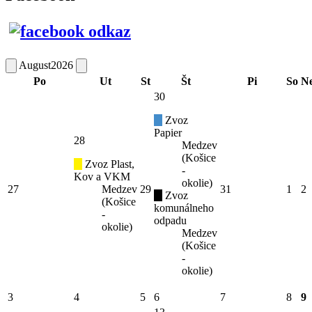
August
2026
Po
Ut
St
Št
Pi
So
N
30
Zvoz
Papier
28
Medzev
(Košice
Zvoz Plast,
-
Kov a VKM
okolie)
27
Medzev
29
31
1
2
Zvoz
(Košice
komunálneho
-
odpadu
okolie)
Medzev
(Košice
-
okolie)
3
4
5
6
7
8
9