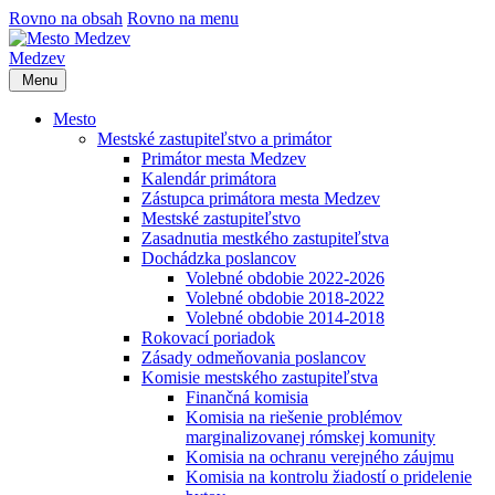
Rovno na obsah
Rovno na menu
Medzev
Menu
Mesto
Mestské zastupiteľstvo a primátor
Primátor mesta Medzev
Kalendár primátora
Zástupca primátora mesta Medzev
Mestské zastupiteľstvo
Zasadnutia mestkého zastupiteľstva
Dochádzka poslancov
Volebné obdobie 2022-2026
Volebné obdobie 2018-2022
Volebné obdobie 2014-2018
Rokovací poriadok
Zásady odmeňovania poslancov
Komisie mestského zastupiteľstva
Finančná komisia
Komisia na riešenie problémov
marginalizovanej rómskej komunity
Komisia na ochranu verejného záujmu
Komisia na kontrolu žiadostí o pridelenie