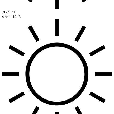
36/21 °C
streda
12. 8.