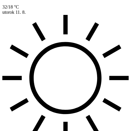
32/18 °C
utorok
11. 8.