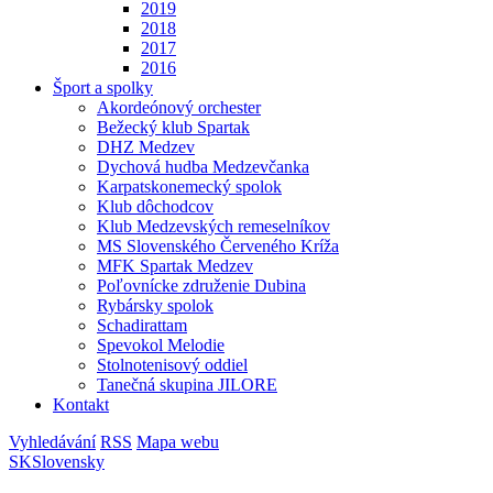
2019
2018
2017
2016
Šport a spolky
Akordeónový orchester
Bežecký klub Spartak
DHZ Medzev
Dychová hudba Medzevčanka
Karpatskonemecký spolok
Klub dôchodcov
Klub Medzevských remeselníkov
MS Slovenského Červeného Kríža
MFK Spartak Medzev
Poľovnícke združenie Dubina
Rybársky spolok
Schadirattam
Spevokol Melodie
Stolnotenisový oddiel
Tanečná skupina JILORE
Kontakt
Vyhledávání
RSS
Mapa webu
SK
Slovensky