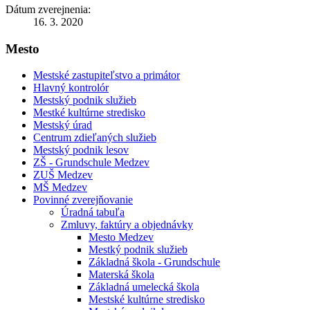
Dátum zverejnenia:
16. 3. 2020
Mesto
Mestské zastupiteľstvo a primátor
Hlavný kontrolór
Mestský podnik služieb
Mestké kultúrne stredisko
Mestský úrad
Centrum zdieľaných služieb
Mestský podnik lesov
ZŠ - Grundschule Medzev
ZUŠ Medzev
MŠ Medzev
Povinné zverejňovanie
Úradná tabuľa
Zmluvy, faktúry a objednávky
Mesto Medzev
Mestký podnik služieb
Základná škola - Grundschule
Materská škola
Základná umelecká škola
Mestské kultúrne stredisko