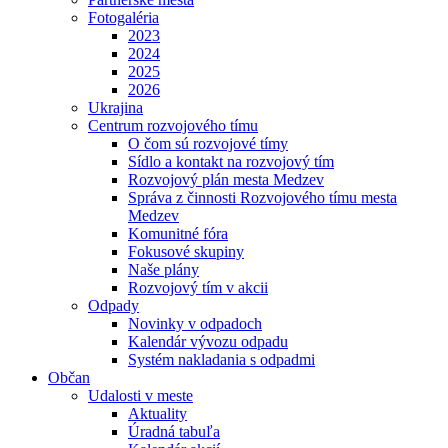
Fotogaléria
2023
2024
2025
2026
Ukrajina
Centrum rozvojového tímu
O čom sú rozvojové tímy
Sídlo a kontakt na rozvojový tím
Rozvojový plán mesta Medzev
Správa z činnosti Rozvojového tímu mesta
Medzev
Komunitné fóra
Fokusové skupiny
Naše plány
Rozvojový tím v akcii
Odpady
Novinky v odpadoch
Kalendár vývozu odpadu
Systém nakladania s odpadmi
Občan
Udalosti v meste
Aktuality
Úradná tabuľa