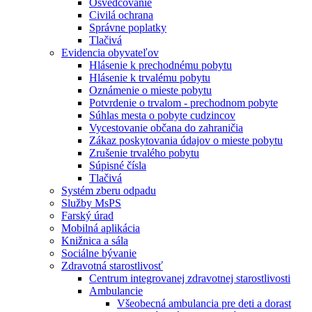
Osvedčovanie
Civilá ochrana
Správne poplatky
Tlačivá
Evidencia obyvateľov
Hlásenie k prechodnému pobytu
Hlásenie k trvalému pobytu
Oznámenie o mieste pobytu
Potvrdenie o trvalom - prechodnom pobyte
Súhlas mesta o pobyte cudzincov
Vycestovanie občana do zahraničia
Zákaz poskytovania údajov o mieste pobytu
Zrušenie trvalého pobytu
Súpisné čísla
Tlačivá
Systém zberu odpadu
Služby MsPS
Farský úrad
Mobilná aplikácia
Knižnica a sála
Sociálne bývanie
Zdravotná starostlivosť
Centrum integrovanej zdravotnej starostlivosti
Ambulancie
Všeobecná ambulancia pre deti a dorast