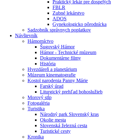
Praktický lekár pre dospelých
FBLR
Zubné lekárstvo
ADOS
Gynekologicko pôrodnícka
Sadzobník správnych poplatkov
Návštevník
Hámorníctvo
Šugovský Hámor
Hámor - Technické múzeum
Dokumentárne filmy
História
Hvezdáreň a planetárium
Múzeum kinematografie
Kostol narodenia Panny Márie
Farský úrad
Liturgický prehľad bohoslužieb
Morový stĺp
Fotogaléria
Turistika
Národný park Slovenský kras
Okolie mesta
Slovenská železná cesta
Turistické cesty
Kronika