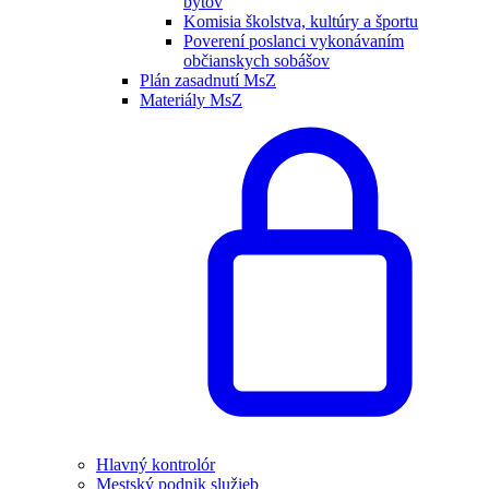
bytov
Komisia školstva, kultúry a športu
Poverení poslanci vykonávaním
občianskych sobášov
Plán zasadnutí MsZ
Materiály MsZ
Hlavný kontrolór
Mestský podnik služieb