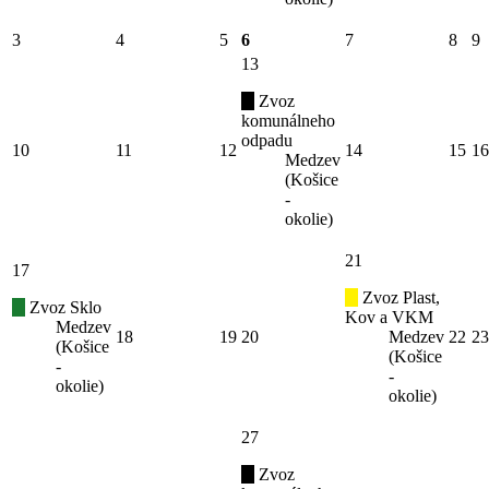
3
4
5
6
7
8
9
13
Zvoz
komunálneho
odpadu
10
11
12
14
15
16
Medzev
(Košice
-
okolie)
21
17
Zvoz Plast,
Zvoz Sklo
Kov a VKM
Medzev
18
19
20
Medzev
22
23
(Košice
(Košice
-
-
okolie)
okolie)
27
Zvoz