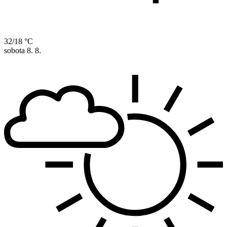
32/18 °C
sobota
8. 8.