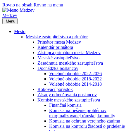
Rovno na obsah
Rovno na menu
Medzev
Menu
Mesto
Mestské zastupiteľstvo a primátor
Primátor mesta Medzev
Kalendár primátora
Zástupca primátora mesta Medzev
Mestské zastupiteľstvo
Zasadnutia mestkého zastupiteľstva
Dochádzka poslancov
Volebné obdobie 2022-2026
Volebné obdobie 2018-2022
Volebné obdobie 2014-2018
Rokovací poriadok
Zásady odmeňovania poslancov
Komisie mestského zastupiteľstva
Finančná komisia
Komisia na riešenie problémov
marginalizovanej rómskej komunity
Komisia na ochranu verejného záujmu
Komisia na kontrolu žiadostí o pridelenie