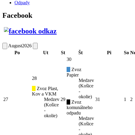
Odpady
Facebook
August
2026
Po
Ut
St
Št
Pi
So
N
30
Zvoz
Papier
28
Medzev
(Košice
Zvoz Plast,
-
Kov a VKM
okolie)
27
Medzev
29
31
1
2
Zvoz
(Košice
komunálneho
-
odpadu
okolie)
Medzev
(Košice
-
okolie)