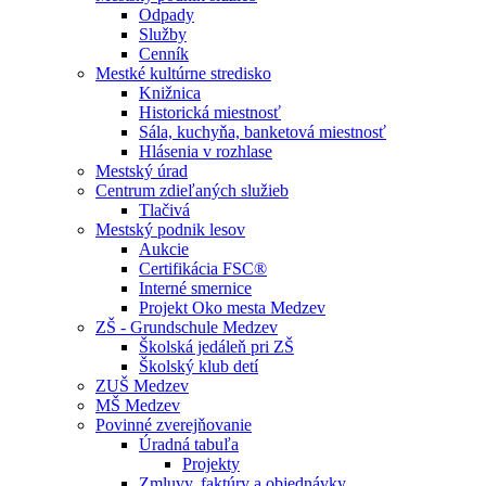
Odpady
Služby
Cenník
Mestké kultúrne stredisko
Knižnica
Historická miestnosť
Sála, kuchyňa, banketová miestnosť
Hlásenia v rozhlase
Mestský úrad
Centrum zdieľaných služieb
Tlačivá
Mestský podnik lesov
Aukcie
Certifikácia FSC®
Interné smernice
Projekt Oko mesta Medzev
ZŠ - Grundschule Medzev
Školská jedáleň pri ZŠ
Školský klub detí
ZUŠ Medzev
MŠ Medzev
Povinné zverejňovanie
Úradná tabuľa
Projekty
Zmluvy, faktúry a objednávky