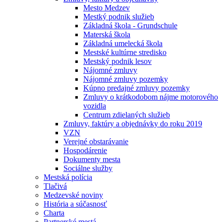
Mesto Medzev
Mestký podnik služieb
Základná škola - Grundschule
Materská škola
Základná umelecká škola
Mestské kultúrne stredisko
Mestský podnik lesov
Nájomné zmluvy
Nájomné zmluvy pozemky
Kúpno predajné zmluvy pozemky
Zmluvy o krátkodobom nájme motorového
vozidla
Centrum zdielaných služieb
Zmluvy, faktúry a objednávky do roku 2019
VZN
Verejné obstarávanie
Hospodárenie
Dokumenty mesta
Sociálne služby
Mestská polícia
Tlačivá
Medzevské noviny
História a súčasnosť
Charta
Partnerské mestá