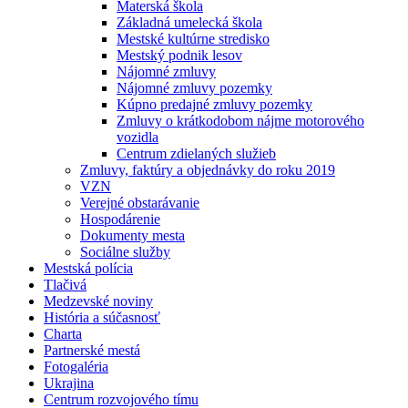
Materská škola
Základná umelecká škola
Mestské kultúrne stredisko
Mestský podnik lesov
Nájomné zmluvy
Nájomné zmluvy pozemky
Kúpno predajné zmluvy pozemky
Zmluvy o krátkodobom nájme motorového
vozidla
Centrum zdielaných služieb
Zmluvy, faktúry a objednávky do roku 2019
VZN
Verejné obstarávanie
Hospodárenie
Dokumenty mesta
Sociálne služby
Mestská polícia
Tlačivá
Medzevské noviny
História a súčasnosť
Charta
Partnerské mestá
Fotogaléria
Ukrajina
Centrum rozvojového tímu