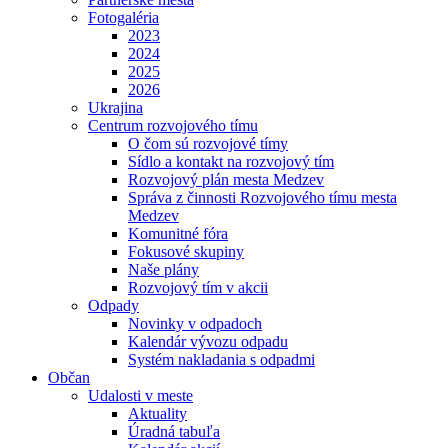
Fotogaléria
2023
2024
2025
2026
Ukrajina
Centrum rozvojového tímu
O čom sú rozvojové tímy
Sídlo a kontakt na rozvojový tím
Rozvojový plán mesta Medzev
Správa z činnosti Rozvojového tímu mesta
Medzev
Komunitné fóra
Fokusové skupiny
Naše plány
Rozvojový tím v akcii
Odpady
Novinky v odpadoch
Kalendár vývozu odpadu
Systém nakladania s odpadmi
Občan
Udalosti v meste
Aktuality
Úradná tabuľa