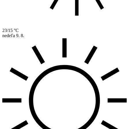
23/15 °C
nedeľa
9. 8.