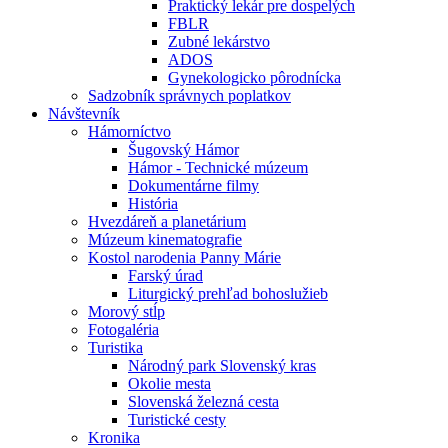
Praktický lekár pre dospelých
FBLR
Zubné lekárstvo
ADOS
Gynekologicko pôrodnícka
Sadzobník správnych poplatkov
Návštevník
Hámorníctvo
Šugovský Hámor
Hámor - Technické múzeum
Dokumentárne filmy
História
Hvezdáreň a planetárium
Múzeum kinematografie
Kostol narodenia Panny Márie
Farský úrad
Liturgický prehľad bohoslužieb
Morový stĺp
Fotogaléria
Turistika
Národný park Slovenský kras
Okolie mesta
Slovenská železná cesta
Turistické cesty
Kronika