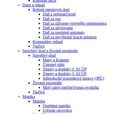
Kalendár akcií
Dane a odpad
Referát miestnych daní
Daň z nehnuteľností
Daň za psa
Daň za užívanie verejného priestranstva
Daň za ubytovanie
Daň za predajné automaty
Daň za nevýherné hracie prístroje
Komunálny odpad
Tlačivá
Stavebný úrad a životné prostredie
Stavebný úrad
Mapy a Kataster
Územný plán
Zmeny a doplnky č. 01 ÚP
Zmeny a doplnky č. 02 ÚP
Jednoduché pozemkové úpravy (JPÚ)
Životné prostredie
Malý zdroj znečisťovania ovzdušia
Tlačivá
Matrika
Matrika
Osobitná matrika
Určenie otcovstva