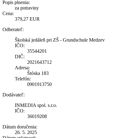
Popis plnenia:
za potraviny
Cena:
379,27 EUR
Odberateľ:
Školská jedáleň pri ZŠ - Grundschule Medzev
IČO:
35544201
DIČ:
2021643712
Adresa:
Štóska 183
Telefón:
0901913750
Dodávateľ:
INMEDIA spol. s.r.o.
IČO:
36019208
Dátum doručenia:
26. 5. 2025
Dátum splatnosti: