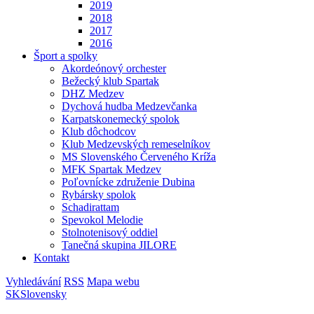
2019
2018
2017
2016
Šport a spolky
Akordeónový orchester
Bežecký klub Spartak
DHZ Medzev
Dychová hudba Medzevčanka
Karpatskonemecký spolok
Klub dôchodcov
Klub Medzevských remeselníkov
MS Slovenského Červeného Kríža
MFK Spartak Medzev
Poľovnícke združenie Dubina
Rybársky spolok
Schadirattam
Spevokol Melodie
Stolnotenisový oddiel
Tanečná skupina JILORE
Kontakt
Vyhledávání
RSS
Mapa webu
SK
Slovensky