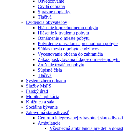
Osvedčovanie
Civilá ochrana
Správne poplatky
Tlačivá
Evidencia obyvateľov
Hlásenie k prechodnému pobytu
Hlásenie k trvalému pobytu
Oznámenie o mieste pobytu
Potvrdenie o trvalom - prechodnom pobyte
Súhlas mesta o pobyte cudzincov
Vycestovanie občana do zahraničia
Zákaz poskytovania údajov o mieste pobytu
Zrušenie trvalého pobytu
Súpisné čísla
Tlačivá
Systém zberu odpadu
Služby MsPS
Farský úrad
Mobilná aplikácia
Knižnica a sála
Sociálne bývanie
Zdravotná starostlivosť
Centrum integrovanej zdravotnej starostlivosti
Ambulancie
Všeobecná ambulancia pre deti a dorast