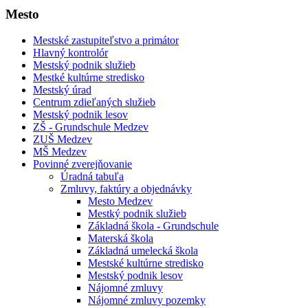
Mesto
Mestské zastupiteľstvo a primátor
Hlavný kontrolór
Mestský podnik služieb
Mestké kultúrne stredisko
Mestský úrad
Centrum zdieľaných služieb
Mestský podnik lesov
ZŠ - Grundschule Medzev
ZUŠ Medzev
MŠ Medzev
Povinné zverejňovanie
Úradná tabuľa
Zmluvy, faktúry a objednávky
Mesto Medzev
Mestký podnik služieb
Základná škola - Grundschule
Materská škola
Základná umelecká škola
Mestské kultúrne stredisko
Mestský podnik lesov
Nájomné zmluvy
Nájomné zmluvy pozemky