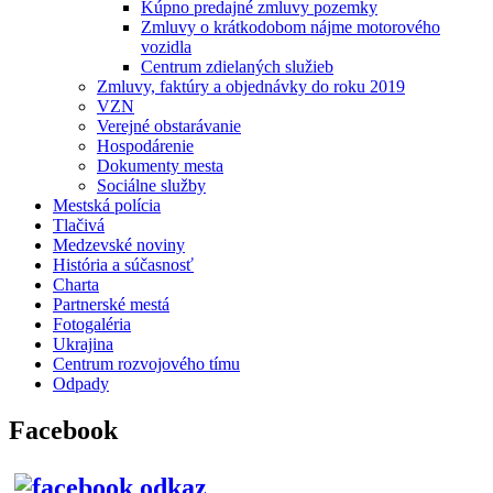
Kúpno predajné zmluvy pozemky
Zmluvy o krátkodobom nájme motorového
vozidla
Centrum zdielaných služieb
Zmluvy, faktúry a objednávky do roku 2019
VZN
Verejné obstarávanie
Hospodárenie
Dokumenty mesta
Sociálne služby
Mestská polícia
Tlačivá
Medzevské noviny
História a súčasnosť
Charta
Partnerské mestá
Fotogaléria
Ukrajina
Centrum rozvojového tímu
Odpady
Facebook