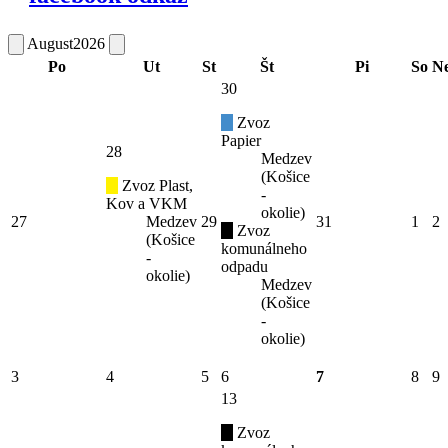
August
2026
Po
Ut
St
Št
Pi
So
N
30
Zvoz
Papier
28
Medzev
(Košice
Zvoz Plast,
-
Kov a VKM
okolie)
27
Medzev
29
31
1
2
Zvoz
(Košice
komunálneho
-
odpadu
okolie)
Medzev
(Košice
-
okolie)
3
4
5
6
7
8
9
13
Zvoz