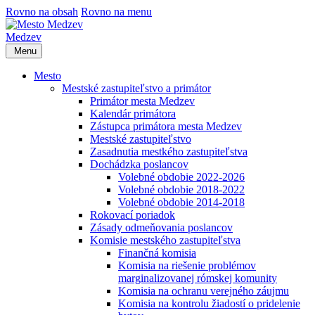
Rovno na obsah
Rovno na menu
Medzev
Menu
Mesto
Mestské zastupiteľstvo a primátor
Primátor mesta Medzev
Kalendár primátora
Zástupca primátora mesta Medzev
Mestské zastupiteľstvo
Zasadnutia mestkého zastupiteľstva
Dochádzka poslancov
Volebné obdobie 2022-2026
Volebné obdobie 2018-2022
Volebné obdobie 2014-2018
Rokovací poriadok
Zásady odmeňovania poslancov
Komisie mestského zastupiteľstva
Finančná komisia
Komisia na riešenie problémov
marginalizovanej rómskej komunity
Komisia na ochranu verejného záujmu
Komisia na kontrolu žiadostí o pridelenie