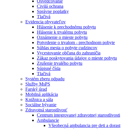
Osvedčovanie
Civilá ochrana
Správne poplatky
Tlačivá
Evidencia obyvateľov
Hlásenie k prechodnému pobytu
Hlásenie k trvalému pobytu
Oznámenie o mieste pobytu
Potvrdenie o trvalom - prechodnom pobyte
Súhlas mesta o pobyte cudzincov
Vycestovanie občana do zahraničia
Zákaz poskytovania údajov o mieste pobytu
Zrušenie trvalého pobytu
Súpisné čísla
Tlačivá
Systém zberu odpadu
Služby MsPS
Farský úrad
Mobilná aplikácia
Knižnica a sála
Sociálne bývanie
Zdravotná starostlivosť
Centrum integrovanej zdravotnej starostlivosti
Ambulancie
Všeobecná ambulancia pre deti a dorast