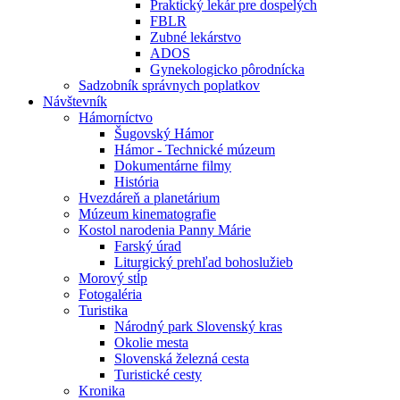
Praktický lekár pre dospelých
FBLR
Zubné lekárstvo
ADOS
Gynekologicko pôrodnícka
Sadzobník správnych poplatkov
Návštevník
Hámorníctvo
Šugovský Hámor
Hámor - Technické múzeum
Dokumentárne filmy
História
Hvezdáreň a planetárium
Múzeum kinematografie
Kostol narodenia Panny Márie
Farský úrad
Liturgický prehľad bohoslužieb
Morový stĺp
Fotogaléria
Turistika
Národný park Slovenský kras
Okolie mesta
Slovenská železná cesta
Turistické cesty
Kronika