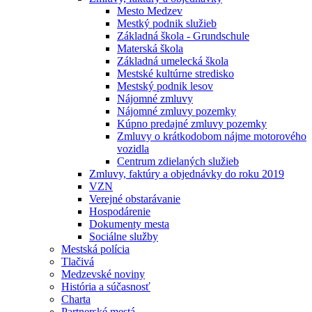
Mesto Medzev
Mestký podnik služieb
Základná škola - Grundschule
Materská škola
Základná umelecká škola
Mestské kultúrne stredisko
Mestský podnik lesov
Nájomné zmluvy
Nájomné zmluvy pozemky
Kúpno predajné zmluvy pozemky
Zmluvy o krátkodobom nájme motorového
vozidla
Centrum zdielaných služieb
Zmluvy, faktúry a objednávky do roku 2019
VZN
Verejné obstarávanie
Hospodárenie
Dokumenty mesta
Sociálne služby
Mestská polícia
Tlačivá
Medzevské noviny
História a súčasnosť
Charta
Partnerské mestá