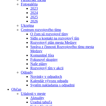
Fotogaléria
2023
2024
2025
2026
Ukrajina
Centrum rozvojového tímu
O čom sú rozvojové tímy
Sídlo a kontakt na rozvojový tím
Rozvojový plán mesta Medzev
Správa z činnosti Rozvojového tímu mesta
Medzev
Komunitné fóra
Fokusové skupiny
Naše plány
Rozvojový tím v akcii
Odpady
Novinky v odpadoch
Kalendár vývozu odpadu
Systém nakladania s odpadmi
Občan
Udalosti v meste
Aktuality
Úradná tabuľa