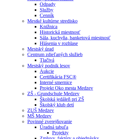
Odpady
Služby
Cenník
Mestké kultúrne stredisko
Knižnica
Historická miestnosť
Sála, kuchyňa, banketová miestnosť
Hlásenia v rozhlase
Mestský úrad
Centrum zdieľaných služieb
Tlačivá
Mestský podnik lesov
Aukcie
Certifikácia FSC®
Interné smernice
Projekt Oko mesta Medzev
ZŠ - Grundschule Medzev
Školská jedáleň pri ZŠ
Školský klub detí
ZUŠ Medzev
MŠ Medzev
Povinné zverejňovanie
Úradná tabuľa
Projekty
Zmluvy, faktúry a objednávky