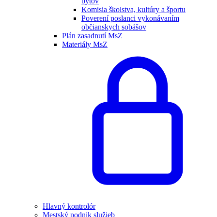
bytov
Komisia školstva, kultúry a športu
Poverení poslanci vykonávaním
občianskych sobášov
Plán zasadnutí MsZ
Materiály MsZ
Hlavný kontrolór
Mestský podnik služieb