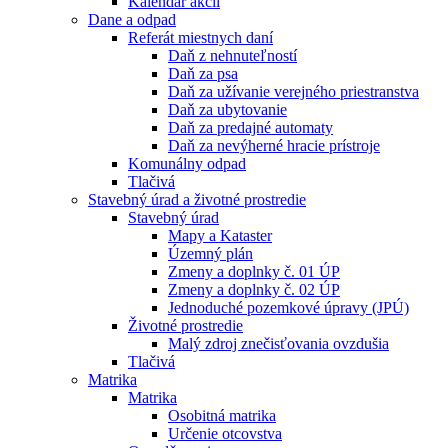
Kalendár akcií
Dane a odpad
Referát miestnych daní
Daň z nehnuteľností
Daň za psa
Daň za užívanie verejného priestranstva
Daň za ubytovanie
Daň za predajné automaty
Daň za nevýherné hracie prístroje
Komunálny odpad
Tlačivá
Stavebný úrad a životné prostredie
Stavebný úrad
Mapy a Kataster
Územný plán
Zmeny a doplnky č. 01 ÚP
Zmeny a doplnky č. 02 ÚP
Jednoduché pozemkové úpravy (JPÚ)
Životné prostredie
Malý zdroj znečisťovania ovzdušia
Tlačivá
Matrika
Matrika
Osobitná matrika
Určenie otcovstva