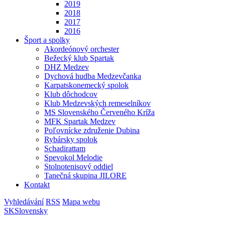
2019
2018
2017
2016
Šport a spolky
Akordeónový orchester
Bežecký klub Spartak
DHZ Medzev
Dychová hudba Medzevčanka
Karpatskonemecký spolok
Klub dôchodcov
Klub Medzevských remeselníkov
MS Slovenského Červeného Kríža
MFK Spartak Medzev
Poľovnícke združenie Dubina
Rybársky spolok
Schadirattam
Spevokol Melodie
Stolnotenisový oddiel
Tanečná skupina JILORE
Kontakt
Vyhledávání
RSS
Mapa webu
SK
Slovensky