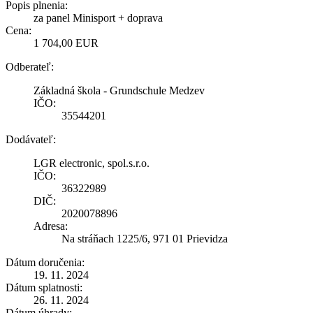
Popis plnenia:
za panel Minisport + doprava
Cena:
1 704,00 EUR
Odberateľ:
Základná škola - Grundschule Medzev
IČO:
35544201
Dodávateľ:
LGR electronic, spol.s.r.o.
IČO:
36322989
DIČ:
2020078896
Adresa:
Na stráňach 1225/6, 971 01 Prievidza
Dátum doručenia:
19. 11. 2024
Dátum splatnosti:
26. 11. 2024
Dátum úhrady: