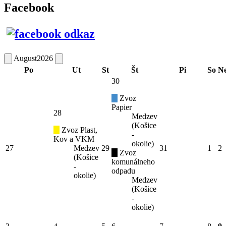
Facebook
August
2026
Po
Ut
St
Št
Pi
So
N
30
Zvoz
Papier
28
Medzev
(Košice
Zvoz Plast,
-
Kov a VKM
okolie)
27
Medzev
29
31
1
2
Zvoz
(Košice
komunálneho
-
odpadu
okolie)
Medzev
(Košice
-
okolie)