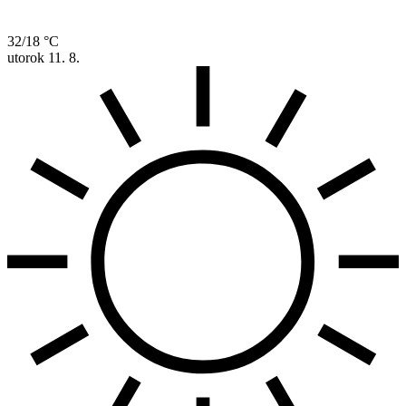
32/18 °C
utorok
11. 8.