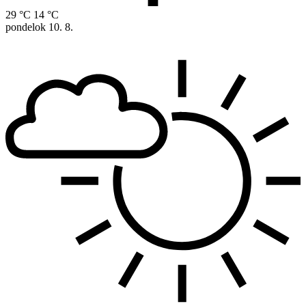
29 °C
14 °C
pondelok
10. 8.