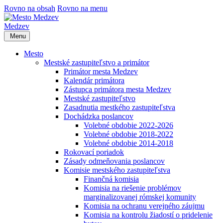
Rovno na obsah
Rovno na menu
Medzev
Menu
Mesto
Mestské zastupiteľstvo a primátor
Primátor mesta Medzev
Kalendár primátora
Zástupca primátora mesta Medzev
Mestské zastupiteľstvo
Zasadnutia mestkého zastupiteľstva
Dochádzka poslancov
Volebné obdobie 2022-2026
Volebné obdobie 2018-2022
Volebné obdobie 2014-2018
Rokovací poriadok
Zásady odmeňovania poslancov
Komisie mestského zastupiteľstva
Finančná komisia
Komisia na riešenie problémov
marginalizovanej rómskej komunity
Komisia na ochranu verejného záujmu
Komisia na kontrolu žiadostí o pridelenie