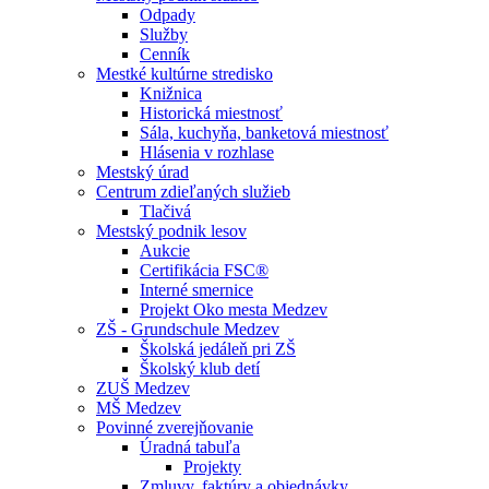
Odpady
Služby
Cenník
Mestké kultúrne stredisko
Knižnica
Historická miestnosť
Sála, kuchyňa, banketová miestnosť
Hlásenia v rozhlase
Mestský úrad
Centrum zdieľaných služieb
Tlačivá
Mestský podnik lesov
Aukcie
Certifikácia FSC®
Interné smernice
Projekt Oko mesta Medzev
ZŠ - Grundschule Medzev
Školská jedáleň pri ZŠ
Školský klub detí
ZUŠ Medzev
MŠ Medzev
Povinné zverejňovanie
Úradná tabuľa
Projekty
Zmluvy, faktúry a objednávky