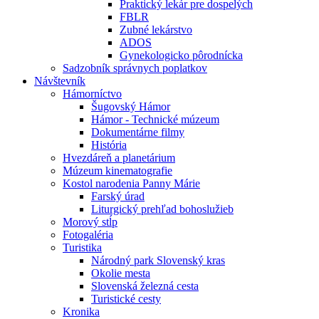
Praktický lekár pre dospelých
FBLR
Zubné lekárstvo
ADOS
Gynekologicko pôrodnícka
Sadzobník správnych poplatkov
Návštevník
Hámorníctvo
Šugovský Hámor
Hámor - Technické múzeum
Dokumentárne filmy
História
Hvezdáreň a planetárium
Múzeum kinematografie
Kostol narodenia Panny Márie
Farský úrad
Liturgický prehľad bohoslužieb
Morový stĺp
Fotogaléria
Turistika
Národný park Slovenský kras
Okolie mesta
Slovenská železná cesta
Turistické cesty
Kronika