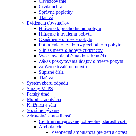
Osvedčovanie
Civilá ochrana
Správne poplatky
Tlačivá
Evidencia obyvateľov
Hlásenie k prechodnému pobytu
Hlásenie k trvalému pobytu
Oznámenie o mieste pobytu
Potvrdenie o trvalom - prechodnom pobyte
Súhlas mesta o pobyte cudzincov
Vycestovanie občana do zahraničia
Zákaz poskytovania údajov o mieste pobytu
Zrušenie trvalého pobytu
Súpisné čísla
Tlačivá
Systém zberu odpadu
Služby MsPS
Farský úrad
Mobilná aplikácia
Knižnica a sála
Sociálne bývanie
Zdravotná starostlivosť
Centrum integrovanej zdravotnej starostlivosti
Ambulancie
Všeobecná ambulancia pre deti a dorast