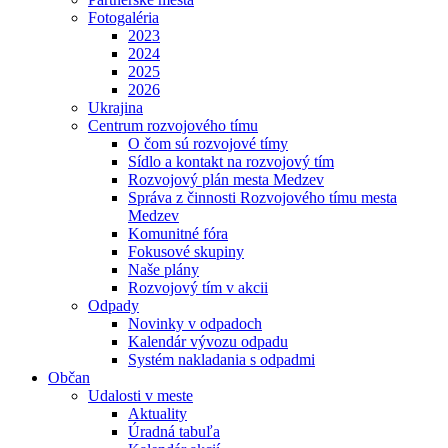
Fotogaléria
2023
2024
2025
2026
Ukrajina
Centrum rozvojového tímu
O čom sú rozvojové tímy
Sídlo a kontakt na rozvojový tím
Rozvojový plán mesta Medzev
Správa z činnosti Rozvojového tímu mesta
Medzev
Komunitné fóra
Fokusové skupiny
Naše plány
Rozvojový tím v akcii
Odpady
Novinky v odpadoch
Kalendár vývozu odpadu
Systém nakladania s odpadmi
Občan
Udalosti v meste
Aktuality
Úradná tabuľa