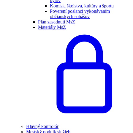
bytov
Komisia školstva, kultúry a športu
Poverení poslanci vykonávaním
občianskych sobášov
Plán zasadnutí MsZ
Materiály MsZ
Hlavný kontrolór
Mestský podnik služieb