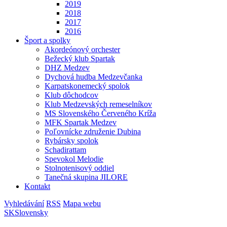
2019
2018
2017
2016
Šport a spolky
Akordeónový orchester
Bežecký klub Spartak
DHZ Medzev
Dychová hudba Medzevčanka
Karpatskonemecký spolok
Klub dôchodcov
Klub Medzevských remeselníkov
MS Slovenského Červeného Kríža
MFK Spartak Medzev
Poľovnícke združenie Dubina
Rybársky spolok
Schadirattam
Spevokol Melodie
Stolnotenisový oddiel
Tanečná skupina JILORE
Kontakt
Vyhledávání
RSS
Mapa webu
SK
Slovensky