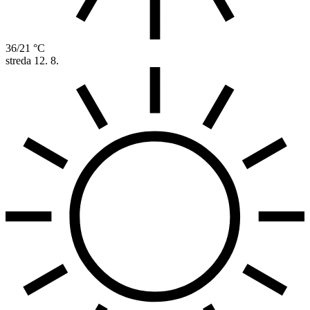
36/21 °C
streda
12. 8.