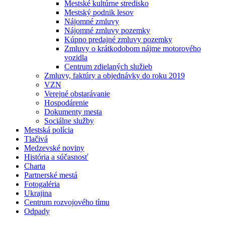
Mestské kultúrne stredisko
Mestský podnik lesov
Nájomné zmluvy
Nájomné zmluvy pozemky
Kúpno predajné zmluvy pozemky
Zmluvy o krátkodobom nájme motorového
vozidla
Centrum zdielaných služieb
Zmluvy, faktúry a objednávky do roku 2019
VZN
Verejné obstarávanie
Hospodárenie
Dokumenty mesta
Sociálne služby
Mestská polícia
Tlačivá
Medzevské noviny
História a súčasnosť
Charta
Partnerské mestá
Fotogaléria
Ukrajina
Centrum rozvojového tímu
Odpady