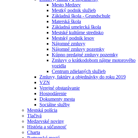
Mesto Medzev
Mestký podnik služieb
Základná škola - Grundschule
Materská škola
Základná umelecká škola
Mestské kultúrne stredisko
Mestský podnik lesov
Nájomné zmluvy
Nájomné zmluvy pozemky
Kúpno predajné zmluvy pozemky
Zmluvy o krátkodobom nájme motorového
vozidla
Centrum zdielaných služieb
Zmluvy, faktúry a objednávky do roku 2019
VZN
Verejné obstarávanie
Hospodárenie
Dokumenty mesta
Sociálne služby
Mestská polícia
Tlačivá
Medzevské noviny
História a súčasnosť
Charta
Partnerské mestá