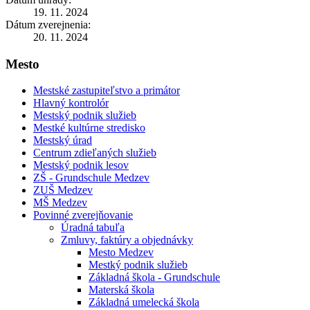
19. 11. 2024
Dátum zverejnenia:
20. 11. 2024
Mesto
Mestské zastupiteľstvo a primátor
Hlavný kontrolór
Mestský podnik služieb
Mestké kultúrne stredisko
Mestský úrad
Centrum zdieľaných služieb
Mestský podnik lesov
ZŠ - Grundschule Medzev
ZUŠ Medzev
MŠ Medzev
Povinné zverejňovanie
Úradná tabuľa
Zmluvy, faktúry a objednávky
Mesto Medzev
Mestký podnik služieb
Základná škola - Grundschule
Materská škola
Základná umelecká škola