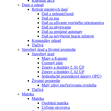
Kalendár akcií
Dane a odpad
Referát miestnych daní
Daň z nehnuteľností
Daň za psa
Daň za užívanie verejného priestranstva
Daň za ubytovanie
Daň za predajné automaty
Daň za nevýherné hracie prístroje
Komunálny odpad
Tlačivá
Stavebný úrad a životné prostredie
Stavebný úrad
Mapy a Kataster
Územný plán
Zmeny a doplnky č. 01 ÚP
Zmeny a doplnky č. 02 ÚP
Jednoduché pozemkové úpravy (JPÚ)
Životné prostredie
Malý zdroj znečisťovania ovzdušia
Tlačivá
Matrika
Matrika
Osobitná matrika
Určenie otcovstva