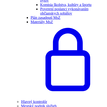
bytov
Komisia školstva, kultúry a športu
Poverení poslanci vykonávaním
občianskych sobášov
Plán zasadnutí MsZ
Materiály MsZ
Hlavný kontrolór
Mestský podnik služieb