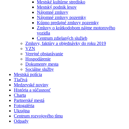
Mestské kultúrne stredisko
Mestský podnik lesov
Nájomné zmluvy
Nájomné zmluvy pozemky
Kúpno predajné zmluvy pozemky
Zmluvy o krátkodobom nájme motorového
vozidla
Centrum zdielaných služieb
Zmluvy, faktúry a objednávky do roku 2019
VZN
Verejné obstarávanie
Hospodárenie
Dokumenty mesta
Sociálne služby
Mestská polícia
Tlačivá
Medzevské noviny
História a súčasnosť
Charta
Partnerské mestá
Fotogaléria
Ukrajina
Centrum rozvojového tímu
Odpady