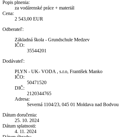
Popis plnenia:
za vodárenské práce + materiál
Cena:
2 543,00 EUR
Odberateľ:
Základná škola - Grundschule Medzev
IČO:
35544201
Dodávateľ:
PLYN - UK- VODA , s.r.o, František Manko
IČO:
50471520
DIČ:
2120344765
Adresa:
Severná 1104/23, 045 01 Moldava nad Bodvou
Dátum doručenia:
25. 10. 2024
Dátum splatnosti:
4. 11. 2024
Dátum úhrady: