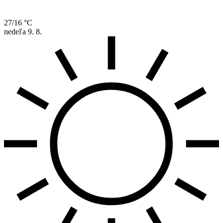
27/16 °C
nedeľa
9. 8.