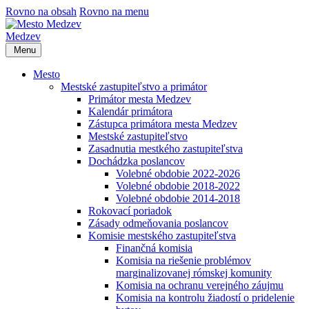
Rovno na obsah
Rovno na menu
Medzev
Menu
Mesto
Mestské zastupiteľstvo a primátor
Primátor mesta Medzev
Kalendár primátora
Zástupca primátora mesta Medzev
Mestské zastupiteľstvo
Zasadnutia mestkého zastupiteľstva
Dochádzka poslancov
Volebné obdobie 2022-2026
Volebné obdobie 2018-2022
Volebné obdobie 2014-2018
Rokovací poriadok
Zásady odmeňovania poslancov
Komisie mestského zastupiteľstva
Finančná komisia
Komisia na riešenie problémov
marginalizovanej rómskej komunity
Komisia na ochranu verejného záujmu
Komisia na kontrolu žiadostí o pridelenie