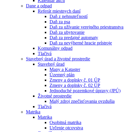
Kalendár akcií
Dane a odpad
Referát miestnych daní
Daň z nehnuteľností
Daň za psa
Daň za užívanie verejného priestranstva
Daň za ubytovanie
Daň za predajné automaty
Daň za nevýherné hracie prístroje
Komunálny odpad
Tlačivá
Stavebný úrad a životné prostredie
Stavebný úrad
Mapy a Kataster
Územný plán
Zmeny a doplnky č. 01 ÚP
Zmeny a doplnky č. 02 ÚP
Jednoduché pozemkové úpravy (JPÚ)
Životné prostredie
Malý zdroj znečisťovania ovzdušia
Tlačivá
Matrika
Matrika
Osobitná matrika
Určenie otcovstva