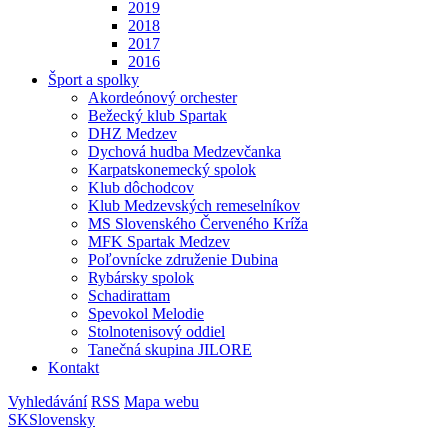
2019
2018
2017
2016
Šport a spolky
Akordeónový orchester
Bežecký klub Spartak
DHZ Medzev
Dychová hudba Medzevčanka
Karpatskonemecký spolok
Klub dôchodcov
Klub Medzevských remeselníkov
MS Slovenského Červeného Kríža
MFK Spartak Medzev
Poľovnícke združenie Dubina
Rybársky spolok
Schadirattam
Spevokol Melodie
Stolnotenisový oddiel
Tanečná skupina JILORE
Kontakt
Vyhledávání
RSS
Mapa webu
SK
Slovensky