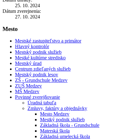
25. 10. 2024
Dátum zverejnenia:
27. 10. 2024
Mesto
Mestské zastupiteľstvo a primátor
Hlavný kontrolór
Mestský podnik služieb
Mestké kultúrne stredisko
Mestský úrad
Centrum zdieľaných služieb
Mestský podnik lesov
ZŠ - Grundschule Medzev
ZUŠ Medzev
MŠ Medzev
Povinné zverejňovanie
Úradná tabuľa
Zmluvy, faktúry a objednávky
Mesto Medzev
Mestký podnik služieb
Základná škola - Grundschule
Materská škola
Základná umelecká škola