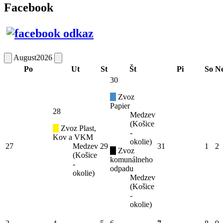
Facebook
August
2026
Po
Ut
St
Št
Pi
So
N
30
Zvoz
Papier
28
Medzev
(Košice
Zvoz Plast,
-
Kov a VKM
okolie)
27
Medzev
29
31
1
2
Zvoz
(Košice
komunálneho
-
odpadu
okolie)
Medzev
(Košice
-
okolie)