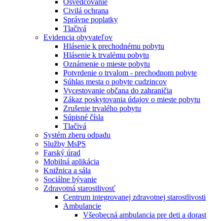
Osvedčovanie
Civilá ochrana
Správne poplatky
Tlačivá
Evidencia obyvateľov
Hlásenie k prechodnému pobytu
Hlásenie k trvalému pobytu
Oznámenie o mieste pobytu
Potvrdenie o trvalom - prechodnom pobyte
Súhlas mesta o pobyte cudzincov
Vycestovanie občana do zahraničia
Zákaz poskytovania údajov o mieste pobytu
Zrušenie trvalého pobytu
Súpisné čísla
Tlačivá
Systém zberu odpadu
Služby MsPS
Farský úrad
Mobilná aplikácia
Knižnica a sála
Sociálne bývanie
Zdravotná starostlivosť
Centrum integrovanej zdravotnej starostlivosti
Ambulancie
Všeobecná ambulancia pre deti a dorast