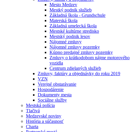
Mesto Medzev
Mestký podnik služieb
Základná škola - Grundschule
Materská škola
Základná umelecká škola
Mestské kultúrne stredisko
Mestský podnik lesov
Nájomné zmluvy
Nájomné zmluvy pozemky
Kúpno predajné zmluvy pozemky
Zmluvy o krátkodobom nájme motorového
vozidla
Centrum zdielaných služieb
Zmluvy, faktúry a objednávky do roku 2019
VZN
Verejné obstarávanie
Hospodárenie
Dokumenty mesta
Sociálne služby
Mestská polícia
Tlačivá
Medzevské noviny
História a súčasnosť
Charta
Partnerské mestá