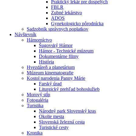
Praktický lekár pre dospelých
FBLR
Zubné lekárstvo
ADOS
Gynekologicko pôrodnícka
Sadzobník správnych poplatkov
Návštevník
Hámorníctvo
Šugovský Hámor
Hámor - Technické múzeum
Dokumentárne filmy
História
Hvezdáreň a planetárium
Múzeum kinematografie
Kostol narodenia Panny Márie
Farský úrad
Liturgický prehľad bohoslužieb
Morový stĺp
Fotogaléria
Turistika
Národný park Slovenský kras
Okolie mesta
Slovenská železná cesta
Turistické cesty
Kronika