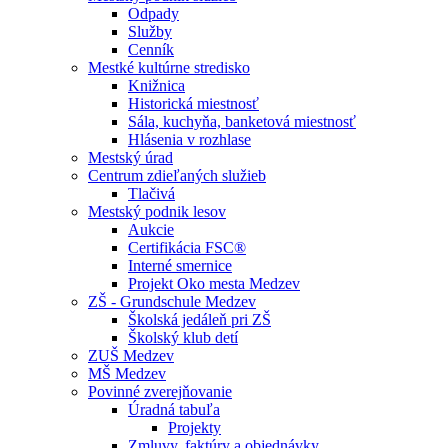
Odpady
Služby
Cenník
Mestké kultúrne stredisko
Knižnica
Historická miestnosť
Sála, kuchyňa, banketová miestnosť
Hlásenia v rozhlase
Mestský úrad
Centrum zdieľaných služieb
Tlačivá
Mestský podnik lesov
Aukcie
Certifikácia FSC®
Interné smernice
Projekt Oko mesta Medzev
ZŠ - Grundschule Medzev
Školská jedáleň pri ZŠ
Školský klub detí
ZUŠ Medzev
MŠ Medzev
Povinné zverejňovanie
Úradná tabuľa
Projekty
Zmluvy, faktúry a objednávky