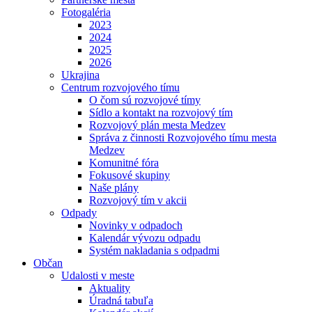
Fotogaléria
2023
2024
2025
2026
Ukrajina
Centrum rozvojového tímu
O čom sú rozvojové tímy
Sídlo a kontakt na rozvojový tím
Rozvojový plán mesta Medzev
Správa z činnosti Rozvojového tímu mesta
Medzev
Komunitné fóra
Fokusové skupiny
Naše plány
Rozvojový tím v akcii
Odpady
Novinky v odpadoch
Kalendár vývozu odpadu
Systém nakladania s odpadmi
Občan
Udalosti v meste
Aktuality
Úradná tabuľa