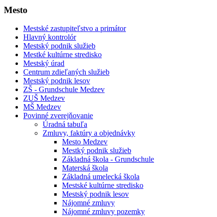
Mesto
Mestské zastupiteľstvo a primátor
Hlavný kontrolór
Mestský podnik služieb
Mestké kultúrne stredisko
Mestský úrad
Centrum zdieľaných služieb
Mestský podnik lesov
ZŠ - Grundschule Medzev
ZUŠ Medzev
MŠ Medzev
Povinné zverejňovanie
Úradná tabuľa
Zmluvy, faktúry a objednávky
Mesto Medzev
Mestký podnik služieb
Základná škola - Grundschule
Materská škola
Základná umelecká škola
Mestské kultúrne stredisko
Mestský podnik lesov
Nájomné zmluvy
Nájomné zmluvy pozemky