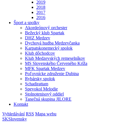
2019
2018
2017
2016
Šport a spolky
Akordeónový orchester
Bežecký klub Spartak
DHZ Medzev
Dychová hudba Medzevčanka
Karpatskonemecký spolok
Klub dôchodcov
Klub Medzevských remeselníkov
MS Slovenského Červeného Kríža
MFK Spartak Medzev
Poľovnícke združenie Dubina
Rybársky spolok
Schadirattam
Spevokol Melodie
Stolnotenisový oddiel
Tanečná skupina JILORE
Kontakt
Vyhledávání
RSS
Mapa webu
SK
Slovensky