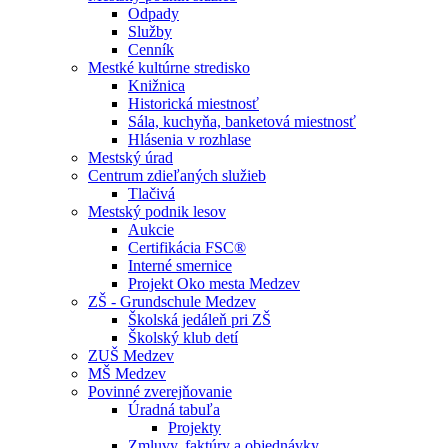
Odpady
Služby
Cenník
Mestké kultúrne stredisko
Knižnica
Historická miestnosť
Sála, kuchyňa, banketová miestnosť
Hlásenia v rozhlase
Mestský úrad
Centrum zdieľaných služieb
Tlačivá
Mestský podnik lesov
Aukcie
Certifikácia FSC®
Interné smernice
Projekt Oko mesta Medzev
ZŠ - Grundschule Medzev
Školská jedáleň pri ZŠ
Školský klub detí
ZUŠ Medzev
MŠ Medzev
Povinné zverejňovanie
Úradná tabuľa
Projekty
Zmluvy, faktúry a objednávky