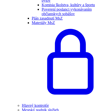
bytov
Komisia školstva, kultúry a športu
Poverení poslanci vykonávaním
občianskych sobášov
Plán zasadnutí MsZ
Materiály MsZ
Hlavný kontrolór
Mestský podnik služieb