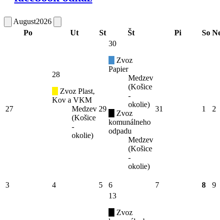
August
2026
Po
Ut
St
Št
Pi
So
N
30
Zvoz
Papier
28
Medzev
(Košice
Zvoz Plast,
-
Kov a VKM
okolie)
27
Medzev
29
31
1
2
Zvoz
(Košice
komunálneho
-
odpadu
okolie)
Medzev
(Košice
-
okolie)
3
4
5
6
7
8
9
13
Zvoz