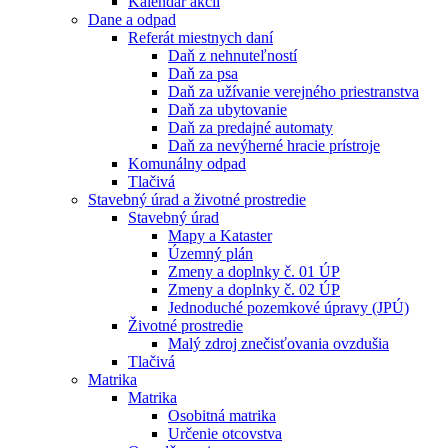
Kalendár akcií
Dane a odpad
Referát miestnych daní
Daň z nehnuteľností
Daň za psa
Daň za užívanie verejného priestranstva
Daň za ubytovanie
Daň za predajné automaty
Daň za nevýherné hracie prístroje
Komunálny odpad
Tlačivá
Stavebný úrad a životné prostredie
Stavebný úrad
Mapy a Kataster
Územný plán
Zmeny a doplnky č. 01 ÚP
Zmeny a doplnky č. 02 ÚP
Jednoduché pozemkové úpravy (JPÚ)
Životné prostredie
Malý zdroj znečisťovania ovzdušia
Tlačivá
Matrika
Matrika
Osobitná matrika
Určenie otcovstva