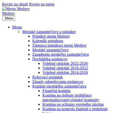
Rovno na obsah
Rovno na menu
Medzev
Menu
Mesto
Mestské zastupiteľstvo a primátor
Primátor mesta Medzev
Kalendár primátora
Zástupca primátora mesta Medzev
Mestské zastupiteľstvo
Zasadnutia mestkého zastupiteľstva
Dochádzka poslancov
Volebné obdobie 2022-2026
Volebné obdobie 2018-2022
Volebné obdobie 2014-2018
Rokovací poriadok
Zásady odmeňovania poslancov
Komisie mestského zastupiteľstva
Finančná komisia
Komisia na riešenie problémov
marginalizovanej rómskej komunity
Komisia na ochranu verejného záujmu
Komisia na kontrolu žiadostí o pridelenie