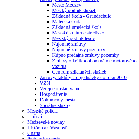
Mesto Medzev
Mestký podnik služieb
Základná škola - Grundschule
Materská škola
Základná umelecká škola
Mestské kultúrne stredisko
Mestský podnik lesov
Nájomné zmluvy
Nájomné zmluvy pozemky
Kúpno predajné zmluvy pozemky
Zmluvy o krátkodobom nájme motorového
vozidla
Centrum zdielaných služieb
Zmluvy, faktúry a objednávky do roku 2019
VZN
Verejné obstarávanie
Hospodárenie
Dokumenty mesta
Sociálne služby
Mestská polícia
Tlačivá
Medzevské noviny
História a súčasnosť
Charta
Partnerské mestá