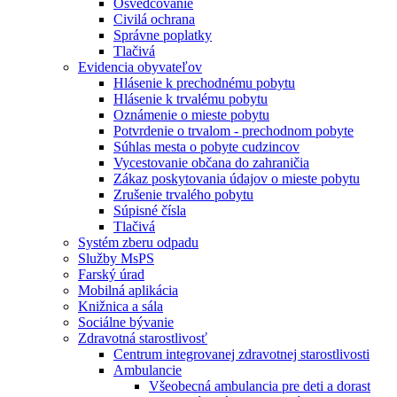
Osvedčovanie
Civilá ochrana
Správne poplatky
Tlačivá
Evidencia obyvateľov
Hlásenie k prechodnému pobytu
Hlásenie k trvalému pobytu
Oznámenie o mieste pobytu
Potvrdenie o trvalom - prechodnom pobyte
Súhlas mesta o pobyte cudzincov
Vycestovanie občana do zahraničia
Zákaz poskytovania údajov o mieste pobytu
Zrušenie trvalého pobytu
Súpisné čísla
Tlačivá
Systém zberu odpadu
Služby MsPS
Farský úrad
Mobilná aplikácia
Knižnica a sála
Sociálne bývanie
Zdravotná starostlivosť
Centrum integrovanej zdravotnej starostlivosti
Ambulancie
Všeobecná ambulancia pre deti a dorast