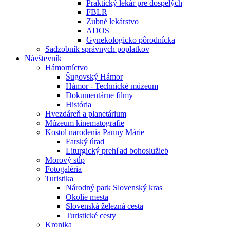
Praktický lekár pre dospelých
FBLR
Zubné lekárstvo
ADOS
Gynekologicko pôrodnícka
Sadzobník správnych poplatkov
Návštevník
Hámorníctvo
Šugovský Hámor
Hámor - Technické múzeum
Dokumentárne filmy
História
Hvezdáreň a planetárium
Múzeum kinematografie
Kostol narodenia Panny Márie
Farský úrad
Liturgický prehľad bohoslužieb
Morový stĺp
Fotogaléria
Turistika
Národný park Slovenský kras
Okolie mesta
Slovenská železná cesta
Turistické cesty
Kronika