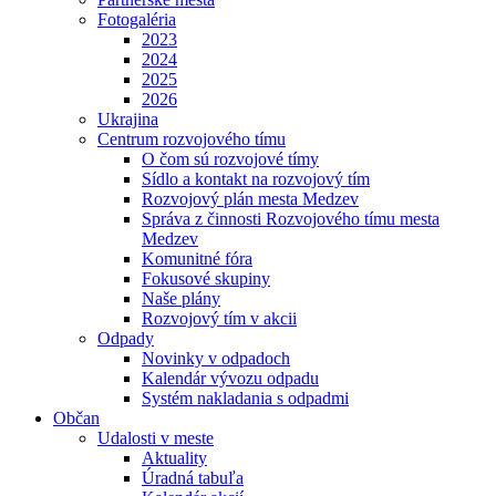
Fotogaléria
2023
2024
2025
2026
Ukrajina
Centrum rozvojového tímu
O čom sú rozvojové tímy
Sídlo a kontakt na rozvojový tím
Rozvojový plán mesta Medzev
Správa z činnosti Rozvojového tímu mesta
Medzev
Komunitné fóra
Fokusové skupiny
Naše plány
Rozvojový tím v akcii
Odpady
Novinky v odpadoch
Kalendár vývozu odpadu
Systém nakladania s odpadmi
Občan
Udalosti v meste
Aktuality
Úradná tabuľa