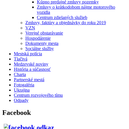
Kúpno predajné zmluvy pozemky
Zmluvy o krátkodobom nájme motorového
vozidla
Centrum zdielaných služieb
Zmluvy, faktúry a objednávky do roku 2019
VZN
Verejné obstarávanie
Hospodárenie
Dokumenty mesta
Sociálne služby
Mestská polícia
Tlačivá
Medzevské noviny
História a súčasnosť
Charta
Partnerské mestá
Fotogaléria
Ukrajina
Centrum rozvojového tímu
Odpady
Facebook