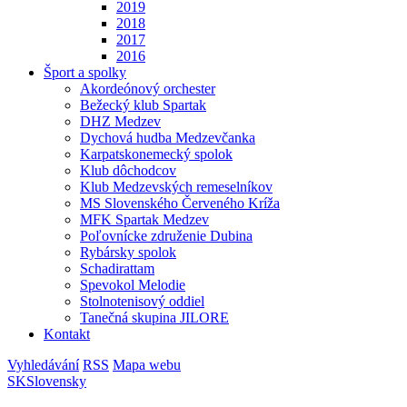
2019
2018
2017
2016
Šport a spolky
Akordeónový orchester
Bežecký klub Spartak
DHZ Medzev
Dychová hudba Medzevčanka
Karpatskonemecký spolok
Klub dôchodcov
Klub Medzevských remeselníkov
MS Slovenského Červeného Kríža
MFK Spartak Medzev
Poľovnícke združenie Dubina
Rybársky spolok
Schadirattam
Spevokol Melodie
Stolnotenisový oddiel
Tanečná skupina JILORE
Kontakt
Vyhledávání
RSS
Mapa webu
SK
Slovensky