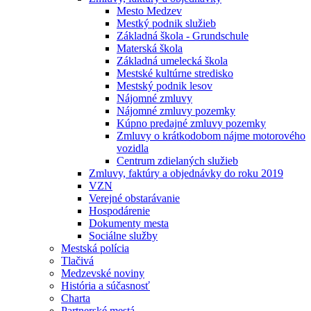
Mesto Medzev
Mestký podnik služieb
Základná škola - Grundschule
Materská škola
Základná umelecká škola
Mestské kultúrne stredisko
Mestský podnik lesov
Nájomné zmluvy
Nájomné zmluvy pozemky
Kúpno predajné zmluvy pozemky
Zmluvy o krátkodobom nájme motorového
vozidla
Centrum zdielaných služieb
Zmluvy, faktúry a objednávky do roku 2019
VZN
Verejné obstarávanie
Hospodárenie
Dokumenty mesta
Sociálne služby
Mestská polícia
Tlačivá
Medzevské noviny
História a súčasnosť
Charta
Partnerské mestá