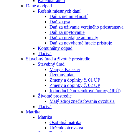
Kalendár akcií
Dane a odpad
Referát miestnych daní
Daň z nehnuteľností
Daň za psa
Daň za užívanie verejného priestranstva
Daň za ubytovanie
Daň za predajné automaty
Daň za nevýherné hracie prístroje
Komunálny odpad
Tlačivá
Stavebný úrad a životné prostredie
Stavebný úrad
Mapy a Kataster
Územný plán
Zmeny a doplnky č. 01 ÚP
Zmeny a doplnky č. 02 ÚP
Jednoduché pozemkové úpravy (JPÚ)
Životné prostredie
Malý zdroj znečisťovania ovzdušia
Tlačivá
Matrika
Matrika
Osobitná matrika
Určenie otcovstva