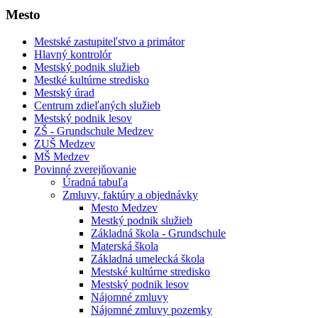
Mesto
Mestské zastupiteľstvo a primátor
Hlavný kontrolór
Mestský podnik služieb
Mestké kultúrne stredisko
Mestský úrad
Centrum zdieľaných služieb
Mestský podnik lesov
ZŠ - Grundschule Medzev
ZUŠ Medzev
MŠ Medzev
Povinné zverejňovanie
Úradná tabuľa
Zmluvy, faktúry a objednávky
Mesto Medzev
Mestký podnik služieb
Základná škola - Grundschule
Materská škola
Základná umelecká škola
Mestské kultúrne stredisko
Mestský podnik lesov
Nájomné zmluvy
Nájomné zmluvy pozemky