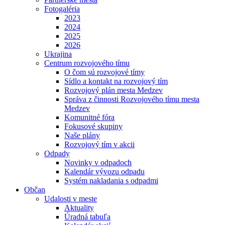
Fotogaléria
2023
2024
2025
2026
Ukrajina
Centrum rozvojového tímu
O čom sú rozvojové tímy
Sídlo a kontakt na rozvojový tím
Rozvojový plán mesta Medzev
Správa z činnosti Rozvojového tímu mesta
Medzev
Komunitné fóra
Fokusové skupiny
Naše plány
Rozvojový tím v akcii
Odpady
Novinky v odpadoch
Kalendár vývozu odpadu
Systém nakladania s odpadmi
Občan
Udalosti v meste
Aktuality
Úradná tabuľa