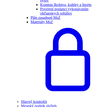
bytov
Komisia školstva, kultúry a športu
Poverení poslanci vykonávaním
občianskych sobášov
Plán zasadnutí MsZ
Materiály MsZ
Hlavný kontrolór
Mestský podnik služieb