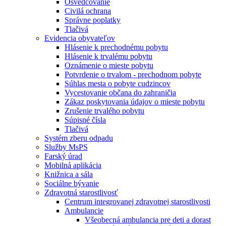
Osvedčovanie
Civilá ochrana
Správne poplatky
Tlačivá
Evidencia obyvateľov
Hlásenie k prechodnému pobytu
Hlásenie k trvalému pobytu
Oznámenie o mieste pobytu
Potvrdenie o trvalom - prechodnom pobyte
Súhlas mesta o pobyte cudzincov
Vycestovanie občana do zahraničia
Zákaz poskytovania údajov o mieste pobytu
Zrušenie trvalého pobytu
Súpisné čísla
Tlačivá
Systém zberu odpadu
Služby MsPS
Farský úrad
Mobilná aplikácia
Knižnica a sála
Sociálne bývanie
Zdravotná starostlivosť
Centrum integrovanej zdravotnej starostlivosti
Ambulancie
Všeobecná ambulancia pre deti a dorast