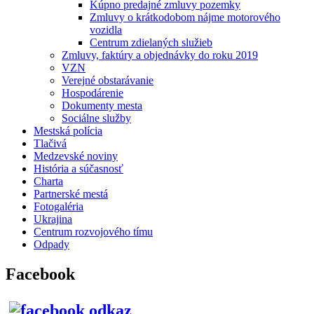
Kúpno predajné zmluvy pozemky
Zmluvy o krátkodobom nájme motorového
vozidla
Centrum zdielaných služieb
Zmluvy, faktúry a objednávky do roku 2019
VZN
Verejné obstarávanie
Hospodárenie
Dokumenty mesta
Sociálne služby
Mestská polícia
Tlačivá
Medzevské noviny
História a súčasnosť
Charta
Partnerské mestá
Fotogaléria
Ukrajina
Centrum rozvojového tímu
Odpady
Facebook