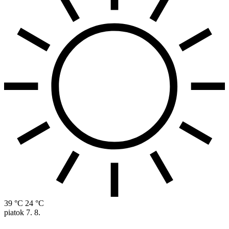
39 °C
24 °C
piatok
7. 8.