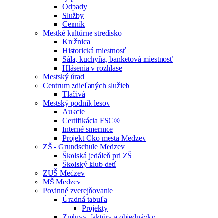
Odpady
Služby
Cenník
Mestké kultúrne stredisko
Knižnica
Historická miestnosť
Sála, kuchyňa, banketová miestnosť
Hlásenia v rozhlase
Mestský úrad
Centrum zdieľaných služieb
Tlačivá
Mestský podnik lesov
Aukcie
Certifikácia FSC®
Interné smernice
Projekt Oko mesta Medzev
ZŠ - Grundschule Medzev
Školská jedáleň pri ZŠ
Školský klub detí
ZUŠ Medzev
MŠ Medzev
Povinné zverejňovanie
Úradná tabuľa
Projekty
Zmluvy, faktúry a objednávky