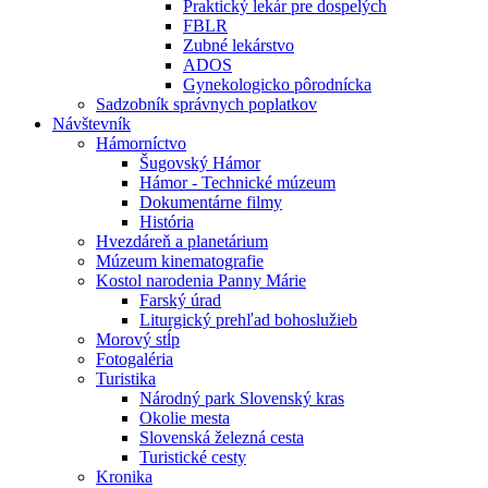
Praktický lekár pre dospelých
FBLR
Zubné lekárstvo
ADOS
Gynekologicko pôrodnícka
Sadzobník správnych poplatkov
Návštevník
Hámorníctvo
Šugovský Hámor
Hámor - Technické múzeum
Dokumentárne filmy
História
Hvezdáreň a planetárium
Múzeum kinematografie
Kostol narodenia Panny Márie
Farský úrad
Liturgický prehľad bohoslužieb
Morový stĺp
Fotogaléria
Turistika
Národný park Slovenský kras
Okolie mesta
Slovenská železná cesta
Turistické cesty
Kronika