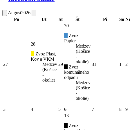
August
2026
Po
Ut
St
Št
Pi
So
N
30
Zvoz
Papier
28
Medzev
(Košice
Zvoz Plast,
-
Kov a VKM
okolie)
27
Medzev
29
31
1
2
Zvoz
(Košice
komunálneho
-
odpadu
okolie)
Medzev
(Košice
-
okolie)
3
4
5
6
7
8
9
13
Zvoz