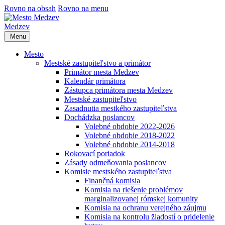
Rovno na obsah
Rovno na menu
Medzev
Menu
Mesto
Mestské zastupiteľstvo a primátor
Primátor mesta Medzev
Kalendár primátora
Zástupca primátora mesta Medzev
Mestské zastupiteľstvo
Zasadnutia mestkého zastupiteľstva
Dochádzka poslancov
Volebné obdobie 2022-2026
Volebné obdobie 2018-2022
Volebné obdobie 2014-2018
Rokovací poriadok
Zásady odmeňovania poslancov
Komisie mestského zastupiteľstva
Finančná komisia
Komisia na riešenie problémov
marginalizovanej rómskej komunity
Komisia na ochranu verejného záujmu
Komisia na kontrolu žiadostí o pridelenie