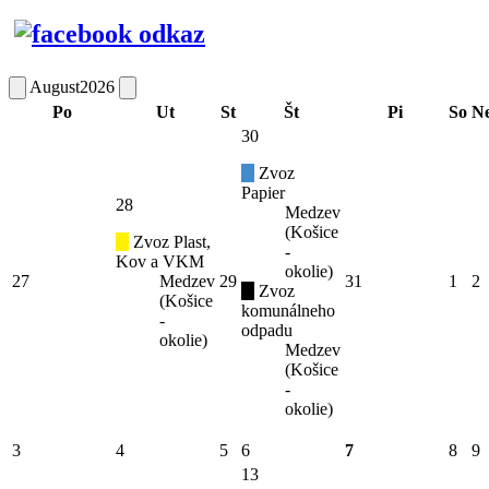
August
2026
Po
Ut
St
Št
Pi
So
N
30
Zvoz
Papier
28
Medzev
(Košice
Zvoz Plast,
-
Kov a VKM
okolie)
27
Medzev
29
31
1
2
Zvoz
(Košice
komunálneho
-
odpadu
okolie)
Medzev
(Košice
-
okolie)
3
4
5
6
7
8
9
13