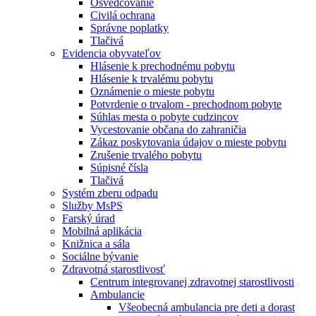
Osvedčovanie
Civilá ochrana
Správne poplatky
Tlačivá
Evidencia obyvateľov
Hlásenie k prechodnému pobytu
Hlásenie k trvalému pobytu
Oznámenie o mieste pobytu
Potvrdenie o trvalom - prechodnom pobyte
Súhlas mesta o pobyte cudzincov
Vycestovanie občana do zahraničia
Zákaz poskytovania údajov o mieste pobytu
Zrušenie trvalého pobytu
Súpisné čísla
Tlačivá
Systém zberu odpadu
Služby MsPS
Farský úrad
Mobilná aplikácia
Knižnica a sála
Sociálne bývanie
Zdravotná starostlivosť
Centrum integrovanej zdravotnej starostlivosti
Ambulancie
Všeobecná ambulancia pre deti a dorast