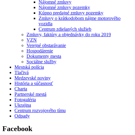
Nájomné zmluvy
Nájomné zmluvy pozemky
Kúpno predajné zmluvy pozemky
Zmluvy o krátkodobom nájme motorového
vozidla
Centrum zdielaných služieb
Zmluvy, faktúry a objednávky do roku 2019
VZN
Verejné obstarávanie
Hospodárenie
Dokumenty mesta
Sociálne služby
Mestská polícia
Tlačivá
Medzevské noviny
História a súčasnosť
Charta
Partnerské mestá
Fotogaléria
Ukrajina
Centrum rozvojového tímu
Odpady
Facebook