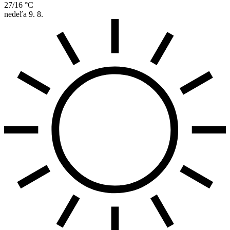
27/16 °C
nedeľa
9. 8.