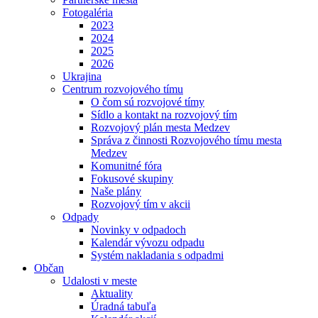
Fotogaléria
2023
2024
2025
2026
Ukrajina
Centrum rozvojového tímu
O čom sú rozvojové tímy
Sídlo a kontakt na rozvojový tím
Rozvojový plán mesta Medzev
Správa z činnosti Rozvojového tímu mesta
Medzev
Komunitné fóra
Fokusové skupiny
Naše plány
Rozvojový tím v akcii
Odpady
Novinky v odpadoch
Kalendár vývozu odpadu
Systém nakladania s odpadmi
Občan
Udalosti v meste
Aktuality
Úradná tabuľa