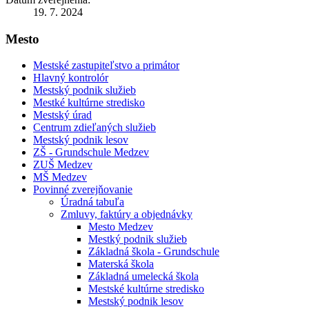
19. 7. 2024
Mesto
Mestské zastupiteľstvo a primátor
Hlavný kontrolór
Mestský podnik služieb
Mestké kultúrne stredisko
Mestský úrad
Centrum zdieľaných služieb
Mestský podnik lesov
ZŠ - Grundschule Medzev
ZUŠ Medzev
MŠ Medzev
Povinné zverejňovanie
Úradná tabuľa
Zmluvy, faktúry a objednávky
Mesto Medzev
Mestký podnik služieb
Základná škola - Grundschule
Materská škola
Základná umelecká škola
Mestské kultúrne stredisko
Mestský podnik lesov