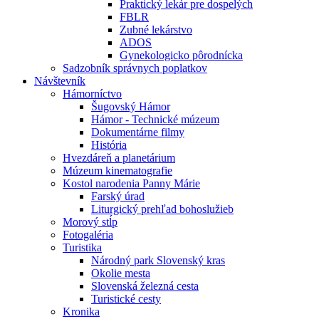
Praktický lekár pre dospelých
FBLR
Zubné lekárstvo
ADOS
Gynekologicko pôrodnícka
Sadzobník správnych poplatkov
Návštevník
Hámorníctvo
Šugovský Hámor
Hámor - Technické múzeum
Dokumentárne filmy
História
Hvezdáreň a planetárium
Múzeum kinematografie
Kostol narodenia Panny Márie
Farský úrad
Liturgický prehľad bohoslužieb
Morový stĺp
Fotogaléria
Turistika
Národný park Slovenský kras
Okolie mesta
Slovenská železná cesta
Turistické cesty
Kronika