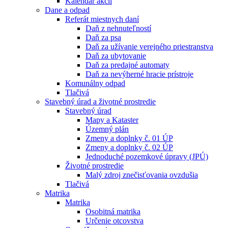
Kalendár akcií
Dane a odpad
Referát miestnych daní
Daň z nehnuteľností
Daň za psa
Daň za užívanie verejného priestranstva
Daň za ubytovanie
Daň za predajné automaty
Daň za nevýherné hracie prístroje
Komunálny odpad
Tlačivá
Stavebný úrad a životné prostredie
Stavebný úrad
Mapy a Kataster
Územný plán
Zmeny a doplnky č. 01 ÚP
Zmeny a doplnky č. 02 ÚP
Jednoduché pozemkové úpravy (JPÚ)
Životné prostredie
Malý zdroj znečisťovania ovzdušia
Tlačivá
Matrika
Matrika
Osobitná matrika
Určenie otcovstva