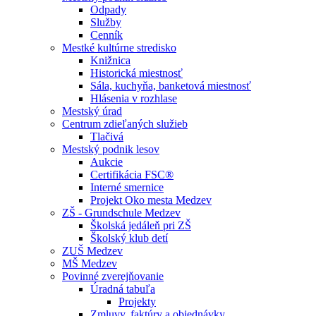
Odpady
Služby
Cenník
Mestké kultúrne stredisko
Knižnica
Historická miestnosť
Sála, kuchyňa, banketová miestnosť
Hlásenia v rozhlase
Mestský úrad
Centrum zdieľaných služieb
Tlačivá
Mestský podnik lesov
Aukcie
Certifikácia FSC®
Interné smernice
Projekt Oko mesta Medzev
ZŠ - Grundschule Medzev
Školská jedáleň pri ZŠ
Školský klub detí
ZUŠ Medzev
MŠ Medzev
Povinné zverejňovanie
Úradná tabuľa
Projekty
Zmluvy, faktúry a objednávky