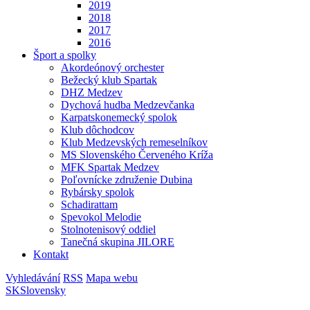
2019
2018
2017
2016
Šport a spolky
Akordeónový orchester
Bežecký klub Spartak
DHZ Medzev
Dychová hudba Medzevčanka
Karpatskonemecký spolok
Klub dôchodcov
Klub Medzevských remeselníkov
MS Slovenského Červeného Kríža
MFK Spartak Medzev
Poľovnícke združenie Dubina
Rybársky spolok
Schadirattam
Spevokol Melodie
Stolnotenisový oddiel
Tanečná skupina JILORE
Kontakt
Vyhledávání
RSS
Mapa webu
SK
Slovensky