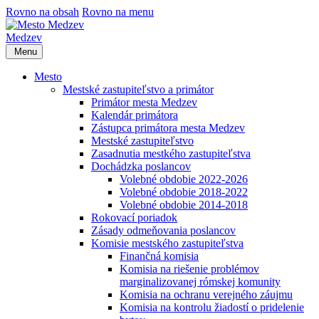
Rovno na obsah
Rovno na menu
Medzev
Menu
Mesto
Mestské zastupiteľstvo a primátor
Primátor mesta Medzev
Kalendár primátora
Zástupca primátora mesta Medzev
Mestské zastupiteľstvo
Zasadnutia mestkého zastupiteľstva
Dochádzka poslancov
Volebné obdobie 2022-2026
Volebné obdobie 2018-2022
Volebné obdobie 2014-2018
Rokovací poriadok
Zásady odmeňovania poslancov
Komisie mestského zastupiteľstva
Finančná komisia
Komisia na riešenie problémov
marginalizovanej rómskej komunity
Komisia na ochranu verejného záujmu
Komisia na kontrolu žiadostí o pridelenie