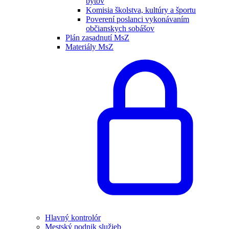
bytov
Komisia školstva, kultúry a športu
Poverení poslanci vykonávaním
občianskych sobášov
Plán zasadnutí MsZ
Materiály MsZ
Hlavný kontrolór
Mestský podnik služieb