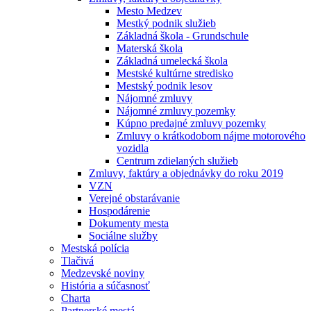
Mesto Medzev
Mestký podnik služieb
Základná škola - Grundschule
Materská škola
Základná umelecká škola
Mestské kultúrne stredisko
Mestský podnik lesov
Nájomné zmluvy
Nájomné zmluvy pozemky
Kúpno predajné zmluvy pozemky
Zmluvy o krátkodobom nájme motorového
vozidla
Centrum zdielaných služieb
Zmluvy, faktúry a objednávky do roku 2019
VZN
Verejné obstarávanie
Hospodárenie
Dokumenty mesta
Sociálne služby
Mestská polícia
Tlačivá
Medzevské noviny
História a súčasnosť
Charta
Partnerské mestá