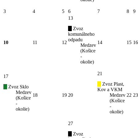
3
4
5
6
7
8
9
13
Zvoz
komunálneho
odpadu
10
11
12
14
15
16
Medzev
(Košice
-
okolie)
21
17
Zvoz Plast,
Zvoz Sklo
Kov a VKM
Medzev
18
19
20
Medzev
22
23
(Košice
(Košice
-
-
okolie)
okolie)
27
Zvoz