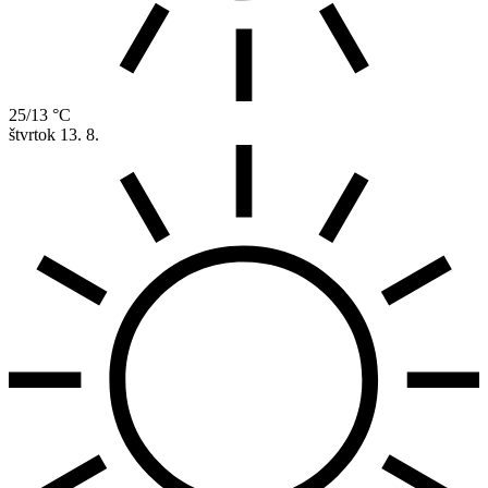
25/13 °C
štvrtok
13. 8.