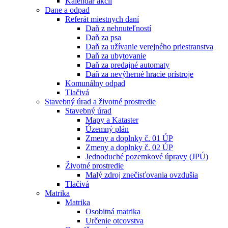
Kalendár akcií
Dane a odpad
Referát miestnych daní
Daň z nehnuteľností
Daň za psa
Daň za užívanie verejného priestranstva
Daň za ubytovanie
Daň za predajné automaty
Daň za nevýherné hracie prístroje
Komunálny odpad
Tlačivá
Stavebný úrad a životné prostredie
Stavebný úrad
Mapy a Kataster
Územný plán
Zmeny a doplnky č. 01 ÚP
Zmeny a doplnky č. 02 ÚP
Jednoduché pozemkové úpravy (JPÚ)
Životné prostredie
Malý zdroj znečisťovania ovzdušia
Tlačivá
Matrika
Matrika
Osobitná matrika
Určenie otcovstva