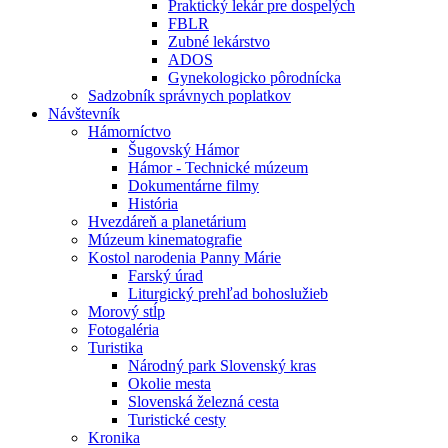
Praktický lekár pre dospelých
FBLR
Zubné lekárstvo
ADOS
Gynekologicko pôrodnícka
Sadzobník správnych poplatkov
Návštevník
Hámorníctvo
Šugovský Hámor
Hámor - Technické múzeum
Dokumentárne filmy
História
Hvezdáreň a planetárium
Múzeum kinematografie
Kostol narodenia Panny Márie
Farský úrad
Liturgický prehľad bohoslužieb
Morový stĺp
Fotogaléria
Turistika
Národný park Slovenský kras
Okolie mesta
Slovenská železná cesta
Turistické cesty
Kronika