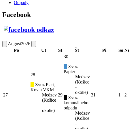
Odpady
Facebook
August
2026
Po
Ut
St
Št
Pi
So
N
30
Zvoz
Papier
28
Medzev
(Košice
Zvoz Plast,
-
Kov a VKM
okolie)
27
Medzev
29
31
1
2
Zvoz
(Košice
komunálneho
-
odpadu
okolie)
Medzev
(Košice
-
okolie)