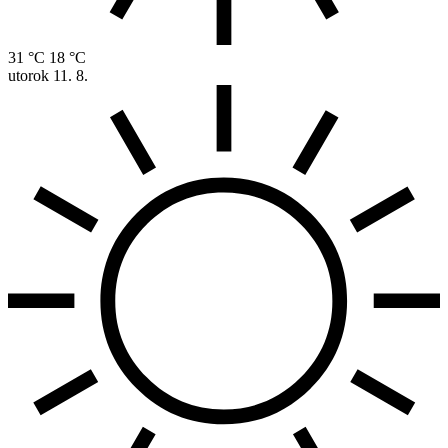
31 °C
18 °C
utorok
11. 8.