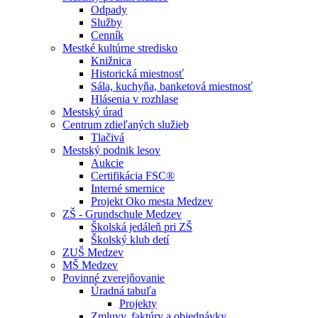
Odpady
Služby
Cenník
Mestké kultúrne stredisko
Knižnica
Historická miestnosť
Sála, kuchyňa, banketová miestnosť
Hlásenia v rozhlase
Mestský úrad
Centrum zdieľaných služieb
Tlačivá
Mestský podnik lesov
Aukcie
Certifikácia FSC®
Interné smernice
Projekt Oko mesta Medzev
ZŠ - Grundschule Medzev
Školská jedáleň pri ZŠ
Školský klub detí
ZUŠ Medzev
MŠ Medzev
Povinné zverejňovanie
Úradná tabuľa
Projekty
Zmluvy, faktúry a objednávky