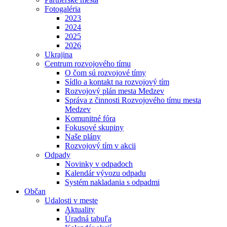
Fotogaléria
2023
2024
2025
2026
Ukrajina
Centrum rozvojového tímu
O čom sú rozvojové tímy
Sídlo a kontakt na rozvojový tím
Rozvojový plán mesta Medzev
Správa z činnosti Rozvojového tímu mesta
Medzev
Komunitné fóra
Fokusové skupiny
Naše plány
Rozvojový tím v akcii
Odpady
Novinky v odpadoch
Kalendár vývozu odpadu
Systém nakladania s odpadmi
Občan
Udalosti v meste
Aktuality
Úradná tabuľa