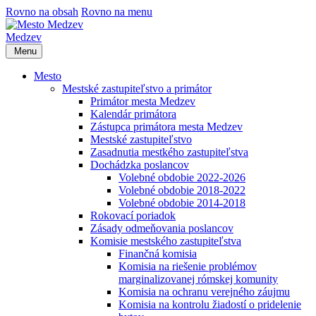
Rovno na obsah
Rovno na menu
Medzev
Menu
Mesto
Mestské zastupiteľstvo a primátor
Primátor mesta Medzev
Kalendár primátora
Zástupca primátora mesta Medzev
Mestské zastupiteľstvo
Zasadnutia mestkého zastupiteľstva
Dochádzka poslancov
Volebné obdobie 2022-2026
Volebné obdobie 2018-2022
Volebné obdobie 2014-2018
Rokovací poriadok
Zásady odmeňovania poslancov
Komisie mestského zastupiteľstva
Finančná komisia
Komisia na riešenie problémov
marginalizovanej rómskej komunity
Komisia na ochranu verejného záujmu
Komisia na kontrolu žiadostí o pridelenie