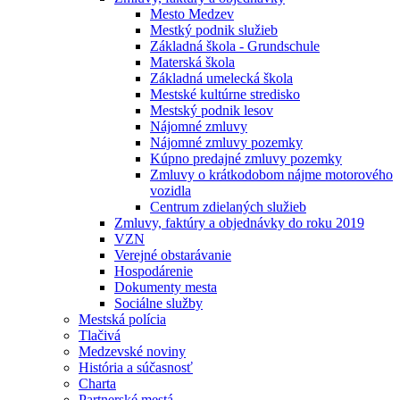
Mesto Medzev
Mestký podnik služieb
Základná škola - Grundschule
Materská škola
Základná umelecká škola
Mestské kultúrne stredisko
Mestský podnik lesov
Nájomné zmluvy
Nájomné zmluvy pozemky
Kúpno predajné zmluvy pozemky
Zmluvy o krátkodobom nájme motorového
vozidla
Centrum zdielaných služieb
Zmluvy, faktúry a objednávky do roku 2019
VZN
Verejné obstarávanie
Hospodárenie
Dokumenty mesta
Sociálne služby
Mestská polícia
Tlačivá
Medzevské noviny
História a súčasnosť
Charta
Partnerské mestá