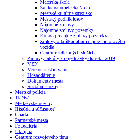
Materská škola
Základná umelecká škola
Mestské kultúrne stredisko
Mestský podnik lesov
Nájomné zmluvy
Nájomné zmluvy pozemky
Kúpno predajné zmluvy pozemky
Zmluvy o krátkodobom nájme motorového
vozidla
Centrum zdielaných služieb
Zmluvy, faktúry a objednávky do roku 2019
VZN
Verejné obstarávanie
Hospodárenie
Dokumenty mesta
Sociálne služby
Mestská polícia
Tlačivá
Medzevské noviny
História a súčasnosť
Charta
Partnerské mestá
Fotogaléria
Ukrajina
Centrum rozvojového tímu