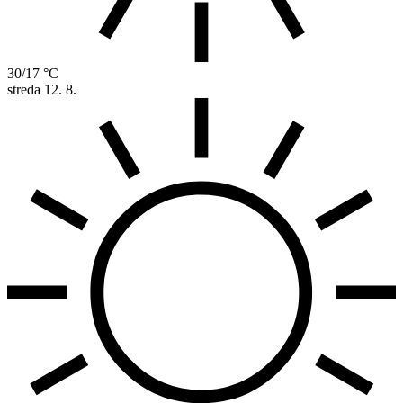
30/17 °C
streda
12. 8.