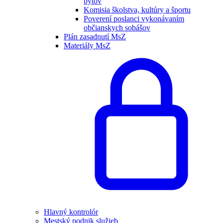
bytov
Komisia školstva, kultúry a športu
Poverení poslanci vykonávaním
občianskych sobášov
Plán zasadnutí MsZ
Materiály MsZ
Hlavný kontrolór
Mestský podnik služieb