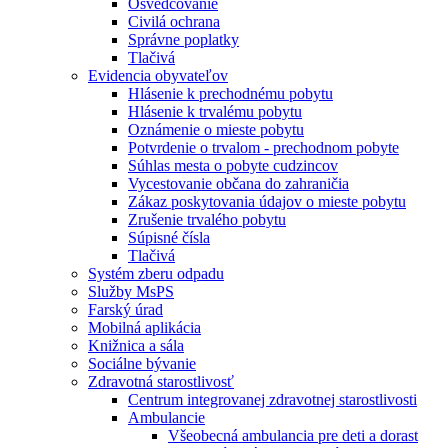
Osvedčovanie
Civilá ochrana
Správne poplatky
Tlačivá
Evidencia obyvateľov
Hlásenie k prechodnému pobytu
Hlásenie k trvalému pobytu
Oznámenie o mieste pobytu
Potvrdenie o trvalom - prechodnom pobyte
Súhlas mesta o pobyte cudzincov
Vycestovanie občana do zahraničia
Zákaz poskytovania údajov o mieste pobytu
Zrušenie trvalého pobytu
Súpisné čísla
Tlačivá
Systém zberu odpadu
Služby MsPS
Farský úrad
Mobilná aplikácia
Knižnica a sála
Sociálne bývanie
Zdravotná starostlivosť
Centrum integrovanej zdravotnej starostlivosti
Ambulancie
Všeobecná ambulancia pre deti a dorast