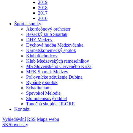
2019
2018
2017
2016
Šport a spolky
Akordeónový orchester
Bežecký klub Spartak
DHZ Medzev
Dychová hudba Medzevčanka
Karpatskonemecký spolok
Klub dôchodcov
Klub Medzevských remeselníkov
MS Slovenského Červeného Kríža
MFK Spartak Medzev
Poľovnícke združenie Dubina
Rybársky spolok
Schadirattam
Spevokol Melodie
Stolnotenisový oddiel
Tanečná skupina JILORE
Kontakt
Vyhledávání
RSS
Mapa webu
SK
Slovensky