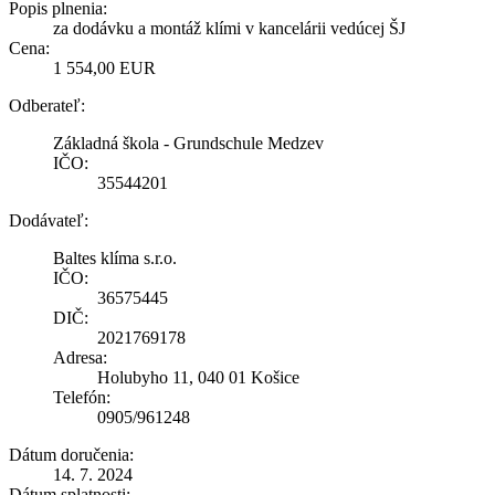
Popis plnenia:
za dodávku a montáž klími v kancelárii vedúcej ŠJ
Cena:
1 554,00 EUR
Odberateľ:
Základná škola - Grundschule Medzev
IČO:
35544201
Dodávateľ:
Baltes klíma s.r.o.
IČO:
36575445
DIČ:
2021769178
Adresa:
Holubyho 11, 040 01 Košice
Telefón:
0905/961248
Dátum doručenia:
14. 7. 2024
Dátum splatnosti: