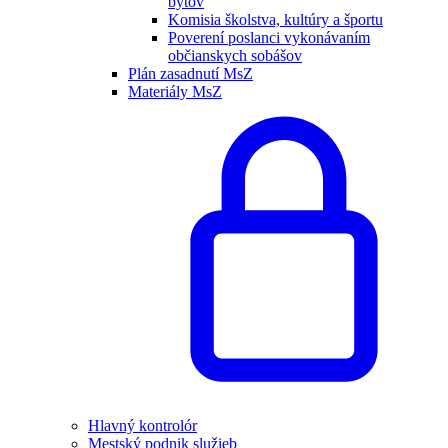
bytov
Komisia školstva, kultúry a športu
Poverení poslanci vykonávaním
občianskych sobášov
Plán zasadnutí MsZ
Materiály MsZ
Hlavný kontrolór
Mestský podnik služieb