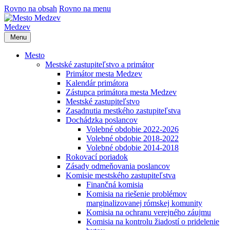
Rovno na obsah
Rovno na menu
Medzev
Menu
Mesto
Mestské zastupiteľstvo a primátor
Primátor mesta Medzev
Kalendár primátora
Zástupca primátora mesta Medzev
Mestské zastupiteľstvo
Zasadnutia mestkého zastupiteľstva
Dochádzka poslancov
Volebné obdobie 2022-2026
Volebné obdobie 2018-2022
Volebné obdobie 2014-2018
Rokovací poriadok
Zásady odmeňovania poslancov
Komisie mestského zastupiteľstva
Finančná komisia
Komisia na riešenie problémov
marginalizovanej rómskej komunity
Komisia na ochranu verejného záujmu
Komisia na kontrolu žiadostí o pridelenie