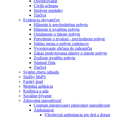
Osvedčovanie
Civilá ochrana
Správne poplatky
Tlačivá
Evidencia obyvateľov
Hlásenie k prechodnému pobytu
Hlásenie k trvalému pobytu
Oznámenie o mieste pobytu
Potvrdenie o trvalom - prechodnom pobyte
Súhlas mesta o pobyte cudzincov
Vycestovanie občana do zahraničia
Zákaz poskytovania údajov o mieste pobytu
Zrušenie trvalého pobytu
Súpisné čísla
Tlačivá
Systém zberu odpadu
Služby MsPS
Farský úrad
Mobilná aplikácia
Knižnica a sála
Sociálne bývanie
Zdravotná starostlivosť
Centrum integrovanej zdravotnej starostlivosti
Ambulancie
Všeobecná ambulancia pre deti a dorast