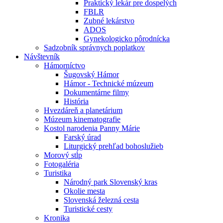
Praktický lekár pre dospelých
FBLR
Zubné lekárstvo
ADOS
Gynekologicko pôrodnícka
Sadzobník správnych poplatkov
Návštevník
Hámorníctvo
Šugovský Hámor
Hámor - Technické múzeum
Dokumentárne filmy
História
Hvezdáreň a planetárium
Múzeum kinematografie
Kostol narodenia Panny Márie
Farský úrad
Liturgický prehľad bohoslužieb
Morový stĺp
Fotogaléria
Turistika
Národný park Slovenský kras
Okolie mesta
Slovenská železná cesta
Turistické cesty
Kronika