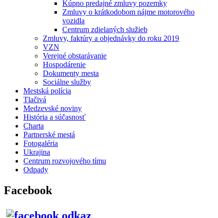
Kúpno predajné zmluvy pozemky
Zmluvy o krátkodobom nájme motorového
vozidla
Centrum zdielaných služieb
Zmluvy, faktúry a objednávky do roku 2019
VZN
Verejné obstarávanie
Hospodárenie
Dokumenty mesta
Sociálne služby
Mestská polícia
Tlačivá
Medzevské noviny
História a súčasnosť
Charta
Partnerské mestá
Fotogaléria
Ukrajina
Centrum rozvojového tímu
Odpady
Facebook