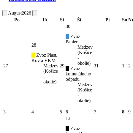
August
2026
Po
Ut
St
Št
Pi
So
N
30
Zvoz
Papier
28
Medzev
(Košice
Zvoz Plast,
-
Kov a VKM
okolie)
27
Medzev
29
31
1
2
Zvoz
(Košice
komunálneho
-
odpadu
okolie)
Medzev
(Košice
-
okolie)
3
4
5
6
7
8
9
13
Zvoz