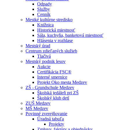
Odpady
Služby
Cenník
Mestké kultúrne stredisko
Knižnica
Historická miestnosť
Sála, kuchyňa, banketová miestnosť
Hlásenia v rozhlase
Mestský úrad
Centrum zdieľaných služieb
Tlačivá
Mestský podnik lesov
Aukcie
Certifikácia FSC®
Interné smernice
Projekt Oko mesta Medzev
ZŠ - Grundschule Medzev
Školská jedáleň pri ZŠ
Školský klub detí
ZUŠ Medzev
MŠ Medzev
Povinné zverejňovanie
Úradná tabuľa
Projekty
Zmluvy, faktúry a objednávky