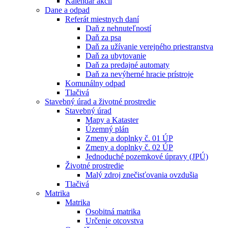
Kalendár akcií
Dane a odpad
Referát miestnych daní
Daň z nehnuteľností
Daň za psa
Daň za užívanie verejného priestranstva
Daň za ubytovanie
Daň za predajné automaty
Daň za nevýherné hracie prístroje
Komunálny odpad
Tlačivá
Stavebný úrad a životné prostredie
Stavebný úrad
Mapy a Kataster
Územný plán
Zmeny a doplnky č. 01 ÚP
Zmeny a doplnky č. 02 ÚP
Jednoduché pozemkové úpravy (JPÚ)
Životné prostredie
Malý zdroj znečisťovania ovzdušia
Tlačivá
Matrika
Matrika
Osobitná matrika
Určenie otcovstva