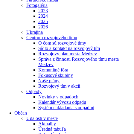
Fotogaléria
2023
2024
2025
2026
Ukrajina
Centrum rozvojového tímu
O čom sú rozvojové tímy
Sídlo a kontakt na rozvojový tím
Rozvojový plán mesta Medzev
Správa z činnosti Rozvojového tímu mesta
Medzev
Komunitné fóra
Fokusové skupiny
Naše plány
Rozvojový tím v akcii
Odpady
Novinky v odpadoch
Kalendár vývozu odpadu
Systém nakladania s odpadmi
Občan
Udalosti v meste
Aktuality
Úradná tabuľa