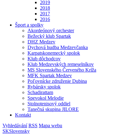
2019
2018
2017
2016
Šport a spolky
Akordeónový orchester
Bežecký klub Spartak
DHZ Medzev
Dychová hudba Medzevčanka
Karpatskonemecký spolok
Klub dôchodcov
Klub Medzevských remeselníkov
MS Slovenského Červeného Kríža
MFK Spartak Medzev
Poľovnícke združenie Dubina
Rybársky spolok
Schadirattam
Spevokol Melodie
Stolnotenisový oddiel
Tanečná skupina JILORE
Kontakt
Vyhledávání
RSS
Mapa webu
SK
Slovensky