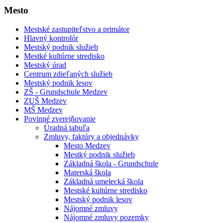
Mesto
Mestské zastupiteľstvo a primátor
Hlavný kontrolór
Mestský podnik služieb
Mestké kultúrne stredisko
Mestský úrad
Centrum zdieľaných služieb
Mestský podnik lesov
ZŠ - Grundschule Medzev
ZUŠ Medzev
MŠ Medzev
Povinné zverejňovanie
Úradná tabuľa
Zmluvy, faktúry a objednávky
Mesto Medzev
Mestký podnik služieb
Základná škola - Grundschule
Materská škola
Základná umelecká škola
Mestské kultúrne stredisko
Mestský podnik lesov
Nájomné zmluvy
Nájomné zmluvy pozemky