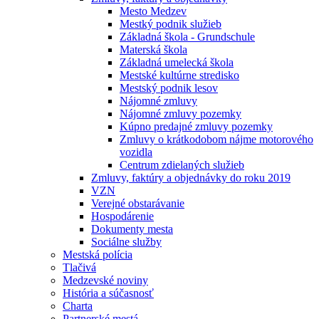
Mesto Medzev
Mestký podnik služieb
Základná škola - Grundschule
Materská škola
Základná umelecká škola
Mestské kultúrne stredisko
Mestský podnik lesov
Nájomné zmluvy
Nájomné zmluvy pozemky
Kúpno predajné zmluvy pozemky
Zmluvy o krátkodobom nájme motorového
vozidla
Centrum zdielaných služieb
Zmluvy, faktúry a objednávky do roku 2019
VZN
Verejné obstarávanie
Hospodárenie
Dokumenty mesta
Sociálne služby
Mestská polícia
Tlačivá
Medzevské noviny
História a súčasnosť
Charta
Partnerské mestá