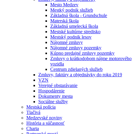
Mesto Medzev
Mestký podnik služieb
Základná škola - Grundschule
Materská škola
Základná umelecká škola
Mestské kultúrne stredisko
Mestský podnik lesov
Nájomné zmluvy
Nájomné zmluvy pozemky
Kúpno predajné zmluvy pozemky
Zmluvy o krátkodobom nájme motorového
vozidla
Centrum zdielaných služieb
Zmluvy, faktúry a objednávky do roku 2019
VZN
Verejné obstarávanie
Hospodárenie
Dokumenty mesta
Sociálne služby
Mestská polícia
Tlačivá
Medzevské noviny
História a súčasnosť
Charta
Partnerské mestá