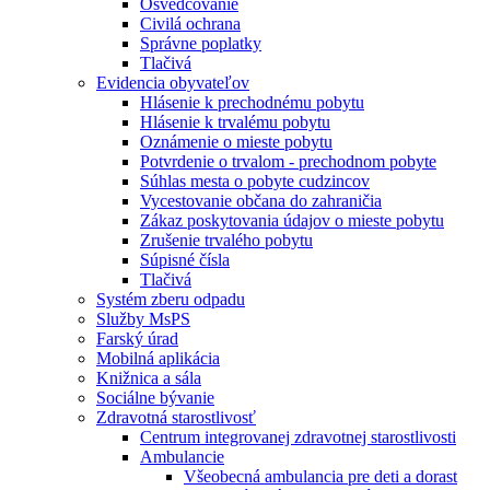
Osvedčovanie
Civilá ochrana
Správne poplatky
Tlačivá
Evidencia obyvateľov
Hlásenie k prechodnému pobytu
Hlásenie k trvalému pobytu
Oznámenie o mieste pobytu
Potvrdenie o trvalom - prechodnom pobyte
Súhlas mesta o pobyte cudzincov
Vycestovanie občana do zahraničia
Zákaz poskytovania údajov o mieste pobytu
Zrušenie trvalého pobytu
Súpisné čísla
Tlačivá
Systém zberu odpadu
Služby MsPS
Farský úrad
Mobilná aplikácia
Knižnica a sála
Sociálne bývanie
Zdravotná starostlivosť
Centrum integrovanej zdravotnej starostlivosti
Ambulancie
Všeobecná ambulancia pre deti a dorast