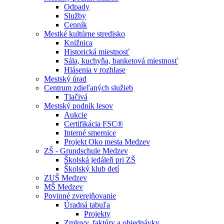
Odpady
Služby
Cenník
Mestké kultúrne stredisko
Knižnica
Historická miestnosť
Sála, kuchyňa, banketová miestnosť
Hlásenia v rozhlase
Mestský úrad
Centrum zdieľaných služieb
Tlačivá
Mestský podnik lesov
Aukcie
Certifikácia FSC®
Interné smernice
Projekt Oko mesta Medzev
ZŠ - Grundschule Medzev
Školská jedáleň pri ZŠ
Školský klub detí
ZUŠ Medzev
MŠ Medzev
Povinné zverejňovanie
Úradná tabuľa
Projekty
Zmluvy, faktúry a objednávky