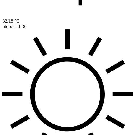
32/18 °C
utorok
11. 8.