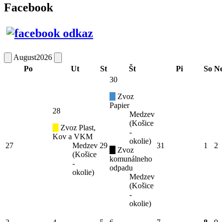
Facebook
August
2026
Po
Ut
St
Št
Pi
So
N
30
Zvoz
Papier
28
Medzev
(Košice
Zvoz Plast,
-
Kov a VKM
okolie)
27
Medzev
29
31
1
2
Zvoz
(Košice
komunálneho
-
odpadu
okolie)
Medzev
(Košice
-
okolie)