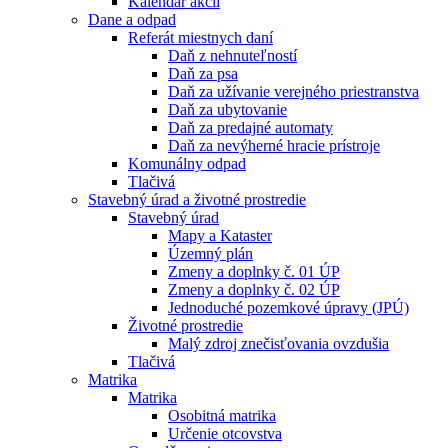
Kalendár akcií
Dane a odpad
Referát miestnych daní
Daň z nehnuteľností
Daň za psa
Daň za užívanie verejného priestranstva
Daň za ubytovanie
Daň za predajné automaty
Daň za nevýherné hracie prístroje
Komunálny odpad
Tlačivá
Stavebný úrad a životné prostredie
Stavebný úrad
Mapy a Kataster
Územný plán
Zmeny a doplnky č. 01 ÚP
Zmeny a doplnky č. 02 ÚP
Jednoduché pozemkové úpravy (JPÚ)
Životné prostredie
Malý zdroj znečisťovania ovzdušia
Tlačivá
Matrika
Matrika
Osobitná matrika
Určenie otcovstva