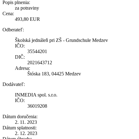
Popis plnenia:
za potraviny
Cena:
493,80 EUR
Odberateľ:
Školská jednáleň pri ZŠ - Grundschule Medzev
IČO:
35544201
DIČ:
2021643712
Adresa:
Štóska 183, 04425 Medzev
Dodávateľ:
INMEDIA spol. s.r.o.
IČO:
36019208
Dátum doručenia:
2. 11. 2023
Dátum splatnosti:
2. 12. 2023
Dátum úhrady: