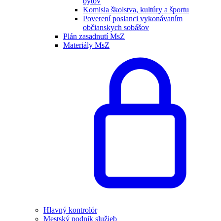
bytov
Komisia školstva, kultúry a športu
Poverení poslanci vykonávaním
občianskych sobášov
Plán zasadnutí MsZ
Materiály MsZ
Hlavný kontrolór
Mestský podnik služieb