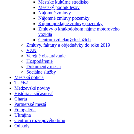
Mestské kultúrne stredisko
Mestský podnik lesov
Nájomné zmluvy
Nájomné zmluvy pozemky
Kúpno predajné zmluvy pozemky
Zmluvy o krátkodobom nájme motorového
vozidla
Centrum zdielaných služieb
Zmluvy, faktúry a objednávky do roku 2019
VZN
Verejné obstarávanie
Hospodárenie
Dokumenty mesta
Sociálne služby
Mestská polícia
Tlačivá
Medzevské noviny
História a súčasnosť
Charta
Partnerské mestá
Fotogaléria
Ukrajina
Centrum rozvojového tímu
Odpady