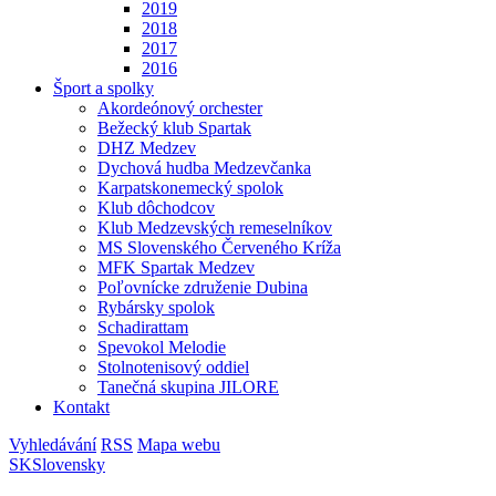
2019
2018
2017
2016
Šport a spolky
Akordeónový orchester
Bežecký klub Spartak
DHZ Medzev
Dychová hudba Medzevčanka
Karpatskonemecký spolok
Klub dôchodcov
Klub Medzevských remeselníkov
MS Slovenského Červeného Kríža
MFK Spartak Medzev
Poľovnícke združenie Dubina
Rybársky spolok
Schadirattam
Spevokol Melodie
Stolnotenisový oddiel
Tanečná skupina JILORE
Kontakt
Vyhledávání
RSS
Mapa webu
SK
Slovensky