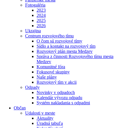
Fotogaléria
2023
2024
2025
2026
Ukrajina
Centrum rozvojového tímu
O čom sú rozvojové tímy
Sídlo a kontakt na rozvojový tím
Rozvojový plán mesta Medzev
Správa z činnosti Rozvojového tímu mesta
Medzev
Komunitné fóra
Fokusové skupiny
Naše plány
Rozvojový tím v akcii
Odpady
Novinky v odpadoch
Kalendár vývozu odpadu
Systém nakladania s odpadmi
Občan
Udalosti v meste
Aktuality
Úradná tabuľa