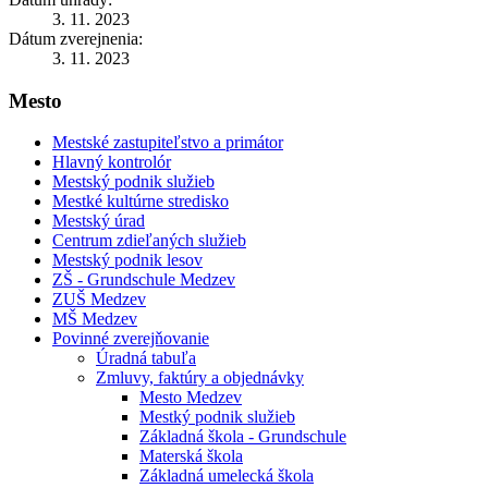
3. 11. 2023
Dátum zverejnenia:
3. 11. 2023
Mesto
Mestské zastupiteľstvo a primátor
Hlavný kontrolór
Mestský podnik služieb
Mestké kultúrne stredisko
Mestský úrad
Centrum zdieľaných služieb
Mestský podnik lesov
ZŠ - Grundschule Medzev
ZUŠ Medzev
MŠ Medzev
Povinné zverejňovanie
Úradná tabuľa
Zmluvy, faktúry a objednávky
Mesto Medzev
Mestký podnik služieb
Základná škola - Grundschule
Materská škola
Základná umelecká škola