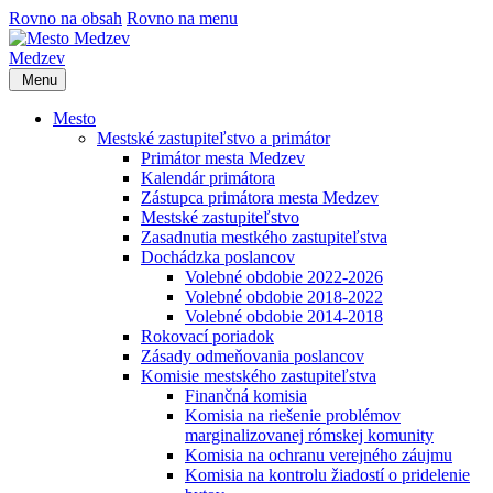
Rovno na obsah
Rovno na menu
Medzev
Menu
Mesto
Mestské zastupiteľstvo a primátor
Primátor mesta Medzev
Kalendár primátora
Zástupca primátora mesta Medzev
Mestské zastupiteľstvo
Zasadnutia mestkého zastupiteľstva
Dochádzka poslancov
Volebné obdobie 2022-2026
Volebné obdobie 2018-2022
Volebné obdobie 2014-2018
Rokovací poriadok
Zásady odmeňovania poslancov
Komisie mestského zastupiteľstva
Finančná komisia
Komisia na riešenie problémov
marginalizovanej rómskej komunity
Komisia na ochranu verejného záujmu
Komisia na kontrolu žiadostí o pridelenie