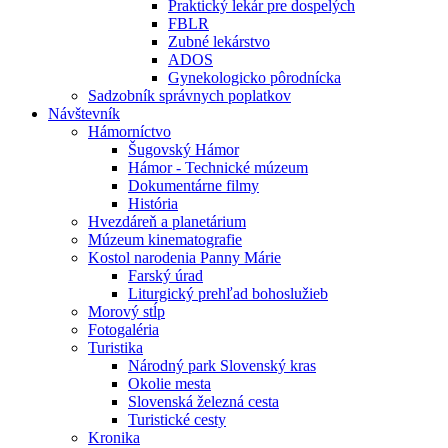
Praktický lekár pre dospelých
FBLR
Zubné lekárstvo
ADOS
Gynekologicko pôrodnícka
Sadzobník správnych poplatkov
Návštevník
Hámorníctvo
Šugovský Hámor
Hámor - Technické múzeum
Dokumentárne filmy
História
Hvezdáreň a planetárium
Múzeum kinematografie
Kostol narodenia Panny Márie
Farský úrad
Liturgický prehľad bohoslužieb
Morový stĺp
Fotogaléria
Turistika
Národný park Slovenský kras
Okolie mesta
Slovenská železná cesta
Turistické cesty
Kronika