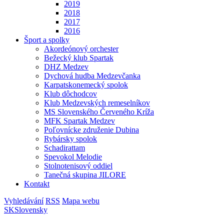
2019
2018
2017
2016
Šport a spolky
Akordeónový orchester
Bežecký klub Spartak
DHZ Medzev
Dychová hudba Medzevčanka
Karpatskonemecký spolok
Klub dôchodcov
Klub Medzevských remeselníkov
MS Slovenského Červeného Kríža
MFK Spartak Medzev
Poľovnícke združenie Dubina
Rybársky spolok
Schadirattam
Spevokol Melodie
Stolnotenisový oddiel
Tanečná skupina JILORE
Kontakt
Vyhledávání
RSS
Mapa webu
SK
Slovensky