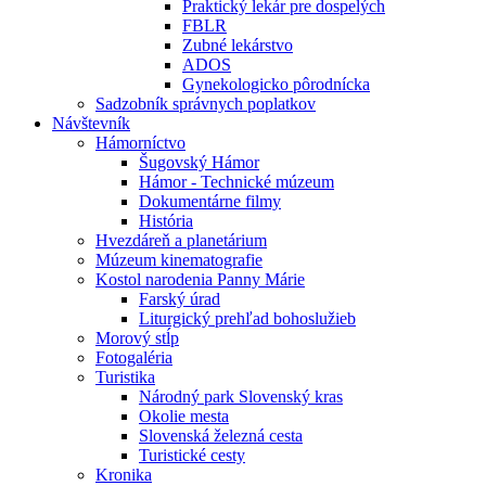
Praktický lekár pre dospelých
FBLR
Zubné lekárstvo
ADOS
Gynekologicko pôrodnícka
Sadzobník správnych poplatkov
Návštevník
Hámorníctvo
Šugovský Hámor
Hámor - Technické múzeum
Dokumentárne filmy
História
Hvezdáreň a planetárium
Múzeum kinematografie
Kostol narodenia Panny Márie
Farský úrad
Liturgický prehľad bohoslužieb
Morový stĺp
Fotogaléria
Turistika
Národný park Slovenský kras
Okolie mesta
Slovenská železná cesta
Turistické cesty
Kronika