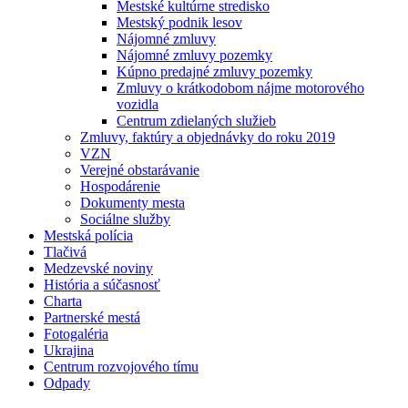
Mestské kultúrne stredisko
Mestský podnik lesov
Nájomné zmluvy
Nájomné zmluvy pozemky
Kúpno predajné zmluvy pozemky
Zmluvy o krátkodobom nájme motorového
vozidla
Centrum zdielaných služieb
Zmluvy, faktúry a objednávky do roku 2019
VZN
Verejné obstarávanie
Hospodárenie
Dokumenty mesta
Sociálne služby
Mestská polícia
Tlačivá
Medzevské noviny
História a súčasnosť
Charta
Partnerské mestá
Fotogaléria
Ukrajina
Centrum rozvojového tímu
Odpady