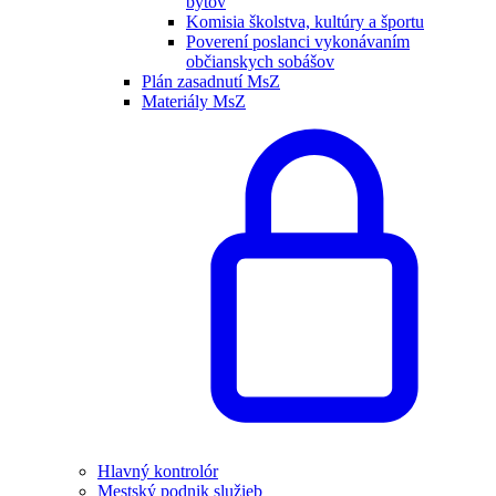
bytov
Komisia školstva, kultúry a športu
Poverení poslanci vykonávaním
občianskych sobášov
Plán zasadnutí MsZ
Materiály MsZ
Hlavný kontrolór
Mestský podnik služieb