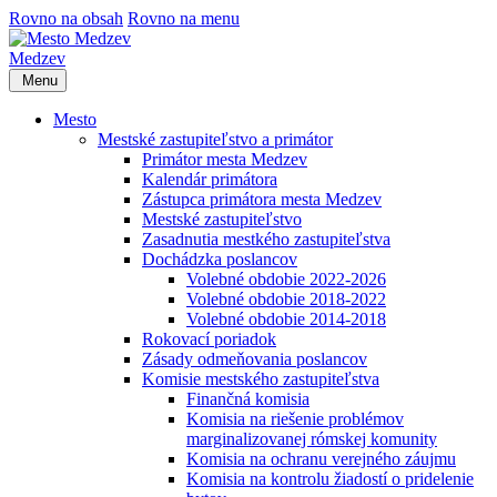
Rovno na obsah
Rovno na menu
Medzev
Menu
Mesto
Mestské zastupiteľstvo a primátor
Primátor mesta Medzev
Kalendár primátora
Zástupca primátora mesta Medzev
Mestské zastupiteľstvo
Zasadnutia mestkého zastupiteľstva
Dochádzka poslancov
Volebné obdobie 2022-2026
Volebné obdobie 2018-2022
Volebné obdobie 2014-2018
Rokovací poriadok
Zásady odmeňovania poslancov
Komisie mestského zastupiteľstva
Finančná komisia
Komisia na riešenie problémov
marginalizovanej rómskej komunity
Komisia na ochranu verejného záujmu
Komisia na kontrolu žiadostí o pridelenie