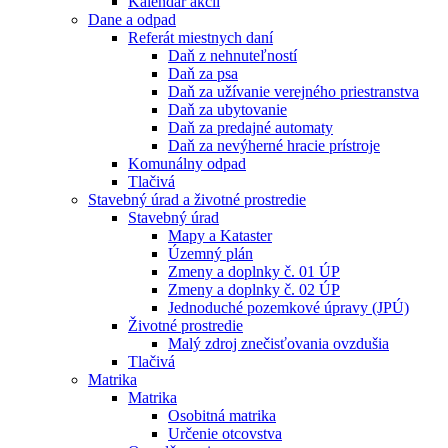
Kalendár akcií
Dane a odpad
Referát miestnych daní
Daň z nehnuteľností
Daň za psa
Daň za užívanie verejného priestranstva
Daň za ubytovanie
Daň za predajné automaty
Daň za nevýherné hracie prístroje
Komunálny odpad
Tlačivá
Stavebný úrad a životné prostredie
Stavebný úrad
Mapy a Kataster
Územný plán
Zmeny a doplnky č. 01 ÚP
Zmeny a doplnky č. 02 ÚP
Jednoduché pozemkové úpravy (JPÚ)
Životné prostredie
Malý zdroj znečisťovania ovzdušia
Tlačivá
Matrika
Matrika
Osobitná matrika
Určenie otcovstva