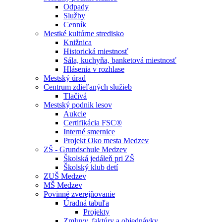
Odpady
Služby
Cenník
Mestké kultúrne stredisko
Knižnica
Historická miestnosť
Sála, kuchyňa, banketová miestnosť
Hlásenia v rozhlase
Mestský úrad
Centrum zdieľaných služieb
Tlačivá
Mestský podnik lesov
Aukcie
Certifikácia FSC®
Interné smernice
Projekt Oko mesta Medzev
ZŠ - Grundschule Medzev
Školská jedáleň pri ZŠ
Školský klub detí
ZUŠ Medzev
MŠ Medzev
Povinné zverejňovanie
Úradná tabuľa
Projekty
Zmluvy, faktúry a objednávky