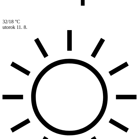
32/18 °C
utorok
11. 8.