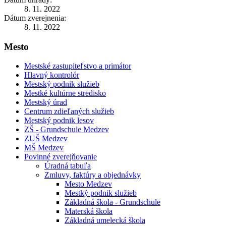
8. 11. 2022
Dátum zverejnenia:
8. 11. 2022
Mesto
Mestské zastupiteľstvo a primátor
Hlavný kontrolór
Mestský podnik služieb
Mestké kultúrne stredisko
Mestský úrad
Centrum zdieľaných služieb
Mestský podnik lesov
ZŠ - Grundschule Medzev
ZUŠ Medzev
MŠ Medzev
Povinné zverejňovanie
Úradná tabuľa
Zmluvy, faktúry a objednávky
Mesto Medzev
Mestký podnik služieb
Základná škola - Grundschule
Materská škola
Základná umelecká škola