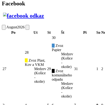
Facebook
August
2026
Po
Ut
St
Št
Pi
So
N
30
Zvoz
Papier
28
Medzev
(Košice
Zvoz Plast,
-
Kov a VKM
okolie)
27
Medzev
29
31
1
2
Zvoz
(Košice
komunálneho
-
odpadu
okolie)
Medzev
(Košice
-
okolie)