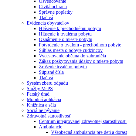
Osvedčovanie
Civilá ochrana
Správne poplatky
Tlačivá
Evidencia obyvateľov
Hlásenie k prechodnému pobytu
Hlásenie k trvalému pobytu
Oznámenie o mieste pobytu
Potvrdenie o trvalom - prechodnom pobyte
Súhlas mesta o pobyte cudzincov
Vycestovanie občana do zahraničia
Zákaz poskytovania údajov o mieste pobytu
Zrušenie trvalého pobytu
Súpisné čísla
Tlačivá
Systém zberu odpadu
Služby MsPS
Farský úrad
Mobilná aplikácia
Knižnica a sála
Sociálne bývanie
Zdravotná starostlivosť
Centrum integrovanej zdravotnej starostlivosti
Ambulancie
Všeobecná ambulancia pre deti a dorast