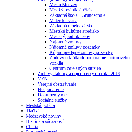
Mesto Medzev
Mestký podnik služieb
Základná škola - Grundschule
Materská škola
Základná umelecká škola
Mestské kultúrne stredisko
Mestský podnik lesov
Nájomné zmluvy
Nájomné zmluvy pozemky
Kúpno predajné zmluvy pozemky
Zmluvy o krátkodobom nájme motorového
vozidla
Centrum zdielaných služieb
Zmluvy, faktúry a objednávky do roku 2019
VZN
Verejné obstarávanie
Hospodárenie
Dokumenty mesta
Sociálne služby
Mestská polícia
Tlačivá
Medzevské noviny
História a súčasnosť
Charta
Partnerské mestá