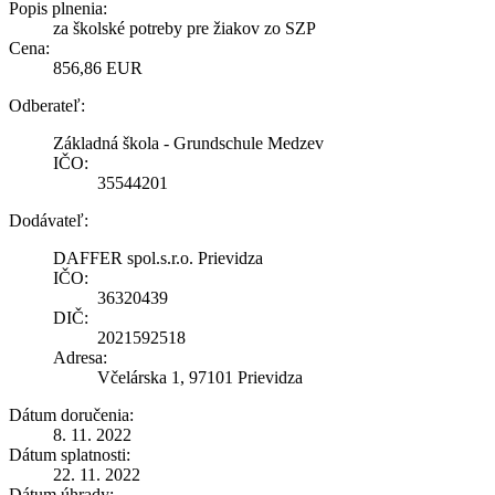
Popis plnenia:
za školské potreby pre žiakov zo SZP
Cena:
856,86 EUR
Odberateľ:
Základná škola - Grundschule Medzev
IČO:
35544201
Dodávateľ:
DAFFER spol.s.r.o. Prievidza
IČO:
36320439
DIČ:
2021592518
Adresa:
Včelárska 1, 97101 Prievidza
Dátum doručenia:
8. 11. 2022
Dátum splatnosti:
22. 11. 2022
Dátum úhrady: