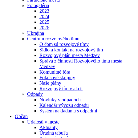
Fotogaléria
2023
2024
2025
2026
Ukrajina
Centrum rozvojového tímu
O čom sú rozvojové tímy
Sídlo a kontakt na rozvojový tím
Rozvojový plán mesta Medzev
Správa z činnosti Rozvojového tímu mesta
Medzev
Komunitné fóra
Fokusové skupiny
Naše plány
Rozvojový tím v akcii
Odpady
Novinky v odpadoch
Kalendár vývozu odpadu
Systém nakladania s odpadmi
Občan
Udalosti v meste
Aktuality
Úradná tabuľa