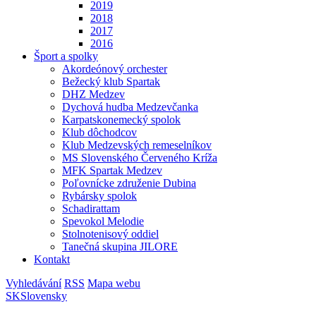
2019
2018
2017
2016
Šport a spolky
Akordeónový orchester
Bežecký klub Spartak
DHZ Medzev
Dychová hudba Medzevčanka
Karpatskonemecký spolok
Klub dôchodcov
Klub Medzevských remeselníkov
MS Slovenského Červeného Kríža
MFK Spartak Medzev
Poľovnícke združenie Dubina
Rybársky spolok
Schadirattam
Spevokol Melodie
Stolnotenisový oddiel
Tanečná skupina JILORE
Kontakt
Vyhledávání
RSS
Mapa webu
SK
Slovensky