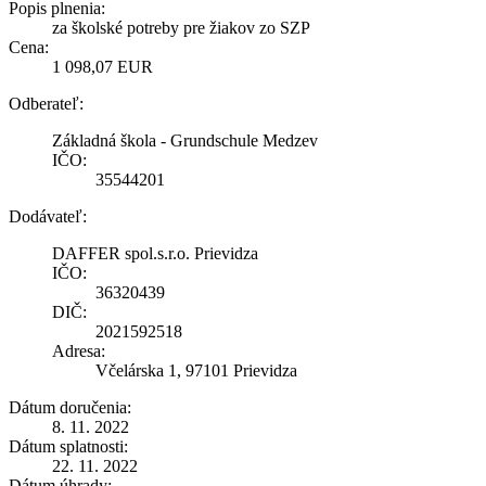
Popis plnenia:
za školské potreby pre žiakov zo SZP
Cena:
1 098,07 EUR
Odberateľ:
Základná škola - Grundschule Medzev
IČO:
35544201
Dodávateľ:
DAFFER spol.s.r.o. Prievidza
IČO:
36320439
DIČ:
2021592518
Adresa:
Včelárska 1, 97101 Prievidza
Dátum doručenia:
8. 11. 2022
Dátum splatnosti:
22. 11. 2022
Dátum úhrady: