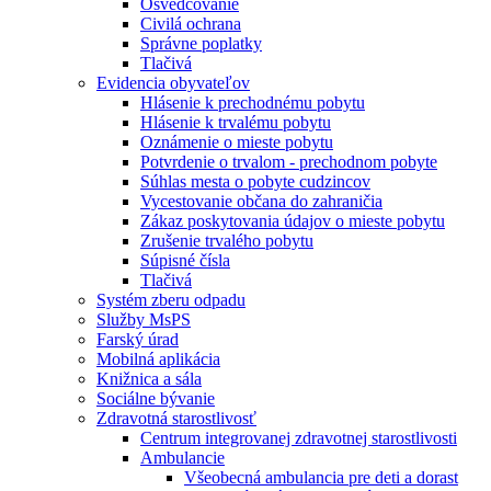
Osvedčovanie
Civilá ochrana
Správne poplatky
Tlačivá
Evidencia obyvateľov
Hlásenie k prechodnému pobytu
Hlásenie k trvalému pobytu
Oznámenie o mieste pobytu
Potvrdenie o trvalom - prechodnom pobyte
Súhlas mesta o pobyte cudzincov
Vycestovanie občana do zahraničia
Zákaz poskytovania údajov o mieste pobytu
Zrušenie trvalého pobytu
Súpisné čísla
Tlačivá
Systém zberu odpadu
Služby MsPS
Farský úrad
Mobilná aplikácia
Knižnica a sála
Sociálne bývanie
Zdravotná starostlivosť
Centrum integrovanej zdravotnej starostlivosti
Ambulancie
Všeobecná ambulancia pre deti a dorast