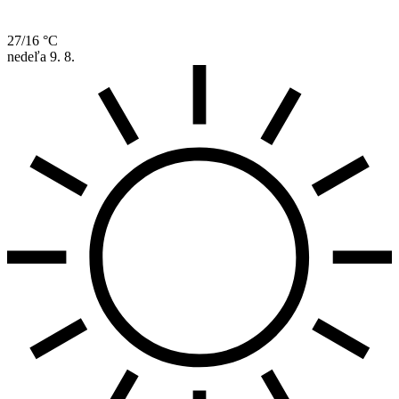
27/16 °C
nedeľa
9. 8.