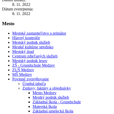
8. 11. 2022
Dátum zverejnenia:
8. 11. 2022
Mesto
Mestské zastupiteľstvo a primátor
Hlavný kontrolór
Mestský podnik služieb
Mestké kultúrne stredisko
Mestský úrad
Centrum zdieľaných služieb
Mestský podnik lesov
ZŠ - Grundschule Medzev
ZUŠ Medzev
MŠ Medzev
Povinné zverejňovanie
Úradná tabuľa
Zmluvy, faktúry a objednávky
Mesto Medzev
Mestký podnik služieb
Základná škola - Grundschule
Materská škola
Základná umelecká škola