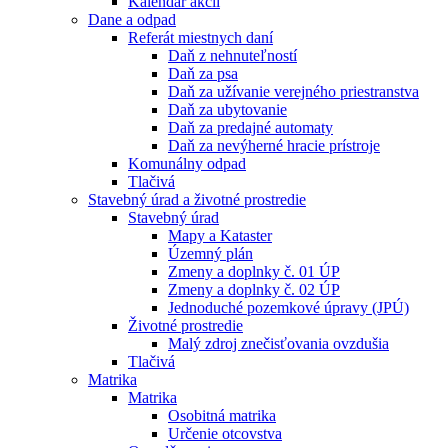
Kalendár akcií
Dane a odpad
Referát miestnych daní
Daň z nehnuteľností
Daň za psa
Daň za užívanie verejného priestranstva
Daň za ubytovanie
Daň za predajné automaty
Daň za nevýherné hracie prístroje
Komunálny odpad
Tlačivá
Stavebný úrad a životné prostredie
Stavebný úrad
Mapy a Kataster
Územný plán
Zmeny a doplnky č. 01 ÚP
Zmeny a doplnky č. 02 ÚP
Jednoduché pozemkové úpravy (JPÚ)
Životné prostredie
Malý zdroj znečisťovania ovzdušia
Tlačivá
Matrika
Matrika
Osobitná matrika
Určenie otcovstva