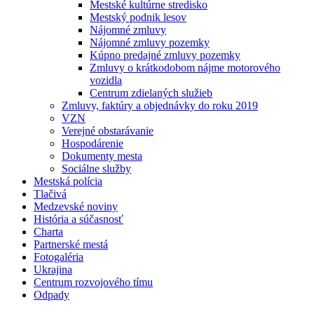
Mestské kultúrne stredisko
Mestský podnik lesov
Nájomné zmluvy
Nájomné zmluvy pozemky
Kúpno predajné zmluvy pozemky
Zmluvy o krátkodobom nájme motorového
vozidla
Centrum zdielaných služieb
Zmluvy, faktúry a objednávky do roku 2019
VZN
Verejné obstarávanie
Hospodárenie
Dokumenty mesta
Sociálne služby
Mestská polícia
Tlačivá
Medzevské noviny
História a súčasnosť
Charta
Partnerské mestá
Fotogaléria
Ukrajina
Centrum rozvojového tímu
Odpady