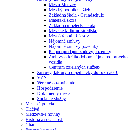
Mesto Medzev
Mestký podnik služieb
Základná škola - Grundschule
Materská škola
Základná umelecká škola
Mestské kultúrne stredisko
Mestský podnik lesov
Nájomné zmluvy
Nájomné zmluvy pozemky
Kúpno predajné zmluvy pozemky
Zmluvy o krátkodobom nájme motorového
vozidla
Centrum zdielaných služieb
Zmluvy, faktúry a objednávky do roku 2019
VZN
Verejné obstarávanie
Hospodárenie
Dokumenty mesta
Sociálne služby
Mestská polícia
Tlačivá
Medzevské noviny
História a súčasnosť
Charta
Partnerské mestá