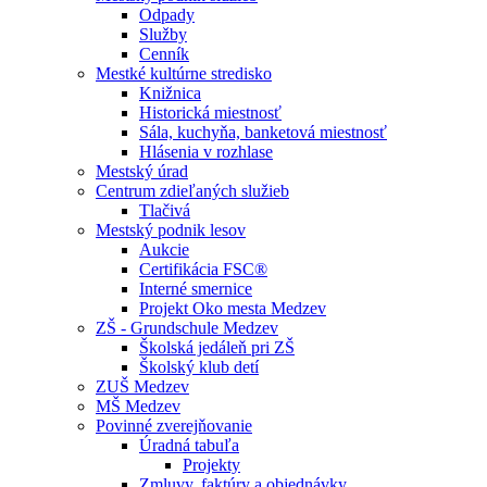
Odpady
Služby
Cenník
Mestké kultúrne stredisko
Knižnica
Historická miestnosť
Sála, kuchyňa, banketová miestnosť
Hlásenia v rozhlase
Mestský úrad
Centrum zdieľaných služieb
Tlačivá
Mestský podnik lesov
Aukcie
Certifikácia FSC®
Interné smernice
Projekt Oko mesta Medzev
ZŠ - Grundschule Medzev
Školská jedáleň pri ZŠ
Školský klub detí
ZUŠ Medzev
MŠ Medzev
Povinné zverejňovanie
Úradná tabuľa
Projekty
Zmluvy, faktúry a objednávky