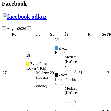
Facebook
August
2026
Po
Ut
St
Št
Pi
So
N
30
Zvoz
Papier
28
Medzev
(Košice
Zvoz Plast,
-
Kov a VKM
okolie)
27
Medzev
29
31
1
2
Zvoz
(Košice
komunálneho
-
odpadu
okolie)
Medzev
(Košice
-
okolie)