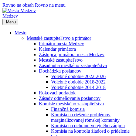
Rovno na obsah
Rovno na menu
Medzev
Menu
Mesto
Mestské zastupiteľstvo a primátor
Primátor mesta Medzev
Kalendár primátora
Zástupca primátora mesta Medzev
Mestské zastupiteľstvo
Zasadnutia mestkého zastupiteľstva
Dochádzka poslancov
Volebné obdobie 2022-2026
Volebné obdobie 2018-2022
Volebné obdobie 2014-2018
Rokovací poriadok
Zásady odmeňovania poslancov
Komisie mestského zastupiteľstva
Finančná komisia
Komisia na riešenie problémov
marginalizovanej rómskej komunity
Komisia na ochranu verejného záujmu
Komisia na kontrolu žiadostí o pridelenie