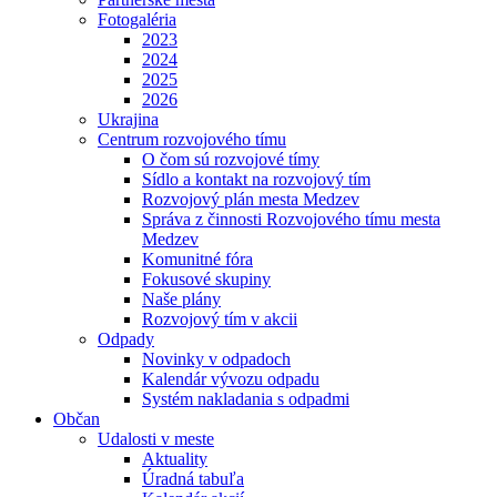
Fotogaléria
2023
2024
2025
2026
Ukrajina
Centrum rozvojového tímu
O čom sú rozvojové tímy
Sídlo a kontakt na rozvojový tím
Rozvojový plán mesta Medzev
Správa z činnosti Rozvojového tímu mesta
Medzev
Komunitné fóra
Fokusové skupiny
Naše plány
Rozvojový tím v akcii
Odpady
Novinky v odpadoch
Kalendár vývozu odpadu
Systém nakladania s odpadmi
Občan
Udalosti v meste
Aktuality
Úradná tabuľa