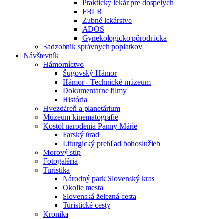
Praktický lekár pre dospelých
FBLR
Zubné lekárstvo
ADOS
Gynekologicko pôrodnícka
Sadzobník správnych poplatkov
Návštevník
Hámorníctvo
Šugovský Hámor
Hámor - Technické múzeum
Dokumentárne filmy
História
Hvezdáreň a planetárium
Múzeum kinematografie
Kostol narodenia Panny Márie
Farský úrad
Liturgický prehľad bohoslužieb
Morový stĺp
Fotogaléria
Turistika
Národný park Slovenský kras
Okolie mesta
Slovenská železná cesta
Turistické cesty
Kronika