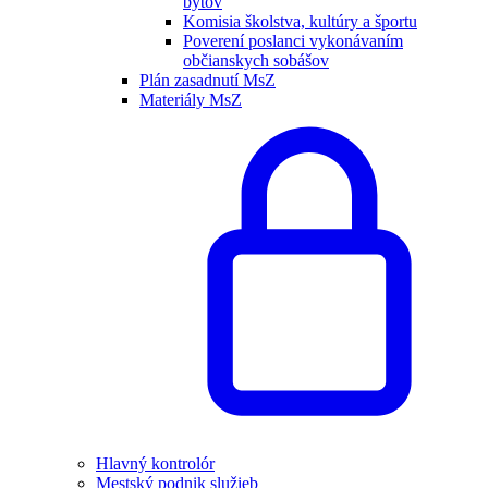
bytov
Komisia školstva, kultúry a športu
Poverení poslanci vykonávaním
občianskych sobášov
Plán zasadnutí MsZ
Materiály MsZ
Hlavný kontrolór
Mestský podnik služieb