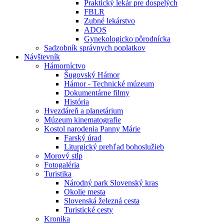
Praktický lekár pre dospelých
FBLR
Zubné lekárstvo
ADOS
Gynekologicko pôrodnícka
Sadzobník správnych poplatkov
Návštevník
Hámorníctvo
Šugovský Hámor
Hámor - Technické múzeum
Dokumentárne filmy
História
Hvezdáreň a planetárium
Múzeum kinematografie
Kostol narodenia Panny Márie
Farský úrad
Liturgický prehľad bohoslužieb
Morový stĺp
Fotogaléria
Turistika
Národný park Slovenský kras
Okolie mesta
Slovenská železná cesta
Turistické cesty
Kronika