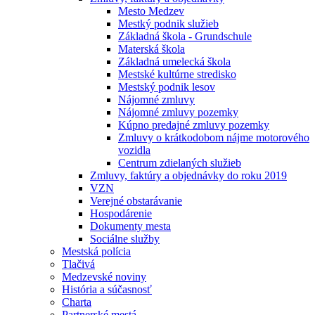
Mesto Medzev
Mestký podnik služieb
Základná škola - Grundschule
Materská škola
Základná umelecká škola
Mestské kultúrne stredisko
Mestský podnik lesov
Nájomné zmluvy
Nájomné zmluvy pozemky
Kúpno predajné zmluvy pozemky
Zmluvy o krátkodobom nájme motorového
vozidla
Centrum zdielaných služieb
Zmluvy, faktúry a objednávky do roku 2019
VZN
Verejné obstarávanie
Hospodárenie
Dokumenty mesta
Sociálne služby
Mestská polícia
Tlačivá
Medzevské noviny
História a súčasnosť
Charta
Partnerské mestá