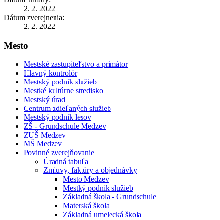
2. 2. 2022
Dátum zverejnenia:
2. 2. 2022
Mesto
Mestské zastupiteľstvo a primátor
Hlavný kontrolór
Mestský podnik služieb
Mestké kultúrne stredisko
Mestský úrad
Centrum zdieľaných služieb
Mestský podnik lesov
ZŠ - Grundschule Medzev
ZUŠ Medzev
MŠ Medzev
Povinné zverejňovanie
Úradná tabuľa
Zmluvy, faktúry a objednávky
Mesto Medzev
Mestký podnik služieb
Základná škola - Grundschule
Materská škola
Základná umelecká škola