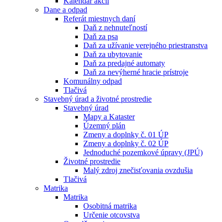
Kalendár akcií
Dane a odpad
Referát miestnych daní
Daň z nehnuteľností
Daň za psa
Daň za užívanie verejného priestranstva
Daň za ubytovanie
Daň za predajné automaty
Daň za nevýherné hracie prístroje
Komunálny odpad
Tlačivá
Stavebný úrad a životné prostredie
Stavebný úrad
Mapy a Kataster
Územný plán
Zmeny a doplnky č. 01 ÚP
Zmeny a doplnky č. 02 ÚP
Jednoduché pozemkové úpravy (JPÚ)
Životné prostredie
Malý zdroj znečisťovania ovzdušia
Tlačivá
Matrika
Matrika
Osobitná matrika
Určenie otcovstva