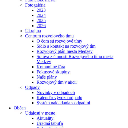
Fotogaléria
2023
2024
2025
2026
Ukrajina
Centrum rozvojového tímu
O čom sú rozvojové tímy
Sídlo a kontakt na rozvojový tím
Rozvojový plán mesta Medzev
Správa z činnosti Rozvojového tímu mesta
Medzev
Komunitné fóra
Fokusové skupiny
Naše plány
Rozvojový tím v akcii
Odpady
Novinky v odpadoch
Kalendár vývozu odpadu
Systém nakladania s odpadmi
Občan
Udalosti v meste
Aktuality
Úradná tabuľa