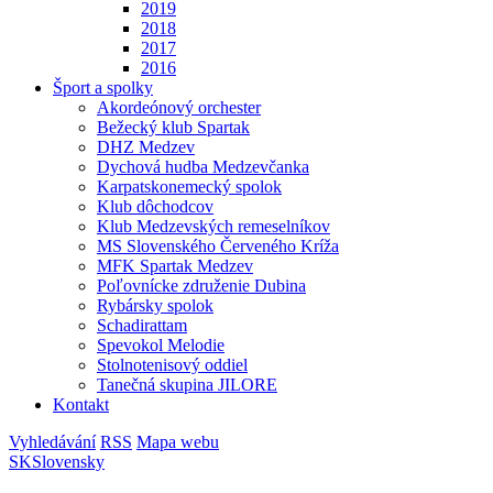
2019
2018
2017
2016
Šport a spolky
Akordeónový orchester
Bežecký klub Spartak
DHZ Medzev
Dychová hudba Medzevčanka
Karpatskonemecký spolok
Klub dôchodcov
Klub Medzevských remeselníkov
MS Slovenského Červeného Kríža
MFK Spartak Medzev
Poľovnícke združenie Dubina
Rybársky spolok
Schadirattam
Spevokol Melodie
Stolnotenisový oddiel
Tanečná skupina JILORE
Kontakt
Vyhledávání
RSS
Mapa webu
SK
Slovensky