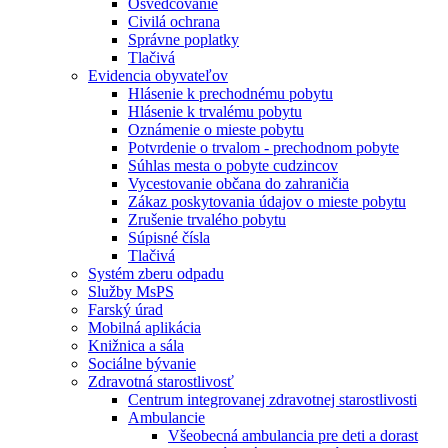
Osvedčovanie
Civilá ochrana
Správne poplatky
Tlačivá
Evidencia obyvateľov
Hlásenie k prechodnému pobytu
Hlásenie k trvalému pobytu
Oznámenie o mieste pobytu
Potvrdenie o trvalom - prechodnom pobyte
Súhlas mesta o pobyte cudzincov
Vycestovanie občana do zahraničia
Zákaz poskytovania údajov o mieste pobytu
Zrušenie trvalého pobytu
Súpisné čísla
Tlačivá
Systém zberu odpadu
Služby MsPS
Farský úrad
Mobilná aplikácia
Knižnica a sála
Sociálne bývanie
Zdravotná starostlivosť
Centrum integrovanej zdravotnej starostlivosti
Ambulancie
Všeobecná ambulancia pre deti a dorast