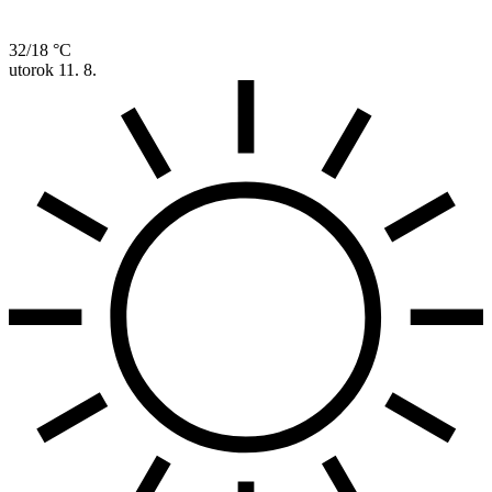
32/18 °C
utorok
11. 8.