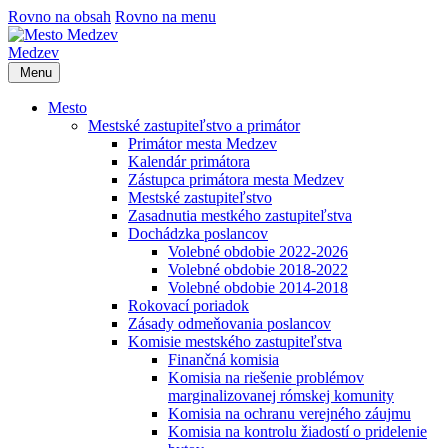
Rovno na obsah
Rovno na menu
Medzev
Menu
Mesto
Mestské zastupiteľstvo a primátor
Primátor mesta Medzev
Kalendár primátora
Zástupca primátora mesta Medzev
Mestské zastupiteľstvo
Zasadnutia mestkého zastupiteľstva
Dochádzka poslancov
Volebné obdobie 2022-2026
Volebné obdobie 2018-2022
Volebné obdobie 2014-2018
Rokovací poriadok
Zásady odmeňovania poslancov
Komisie mestského zastupiteľstva
Finančná komisia
Komisia na riešenie problémov
marginalizovanej rómskej komunity
Komisia na ochranu verejného záujmu
Komisia na kontrolu žiadostí o pridelenie