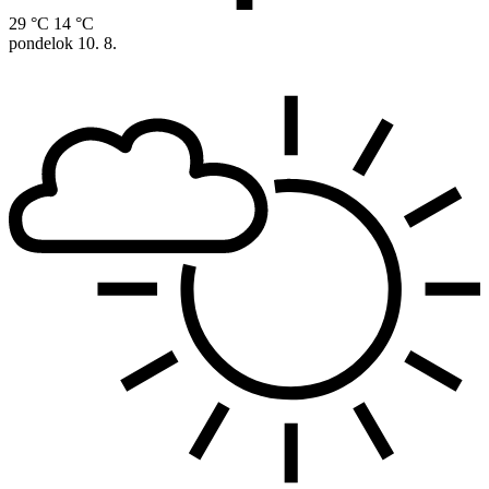
29 °C
14 °C
pondelok
10. 8.