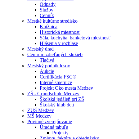
Odpady
Služby
Cenník
Mestké kultúrne stredisko
Knižnica
Historická miestnosť
Sála, kuchyňa, banketová miestnosť
Hlásenia v rozhlase
Mestský úrad
Centrum zdieľaných služieb
Tlačivá
Mestský podnik lesov
Aukcie
Certifikácia FSC®
Interné smernice
Projekt Oko mesta Medzev
ZŠ - Grundschule Medzev
Školská jedáleň pri ZŠ
Školský klub detí
ZUŠ Medzev
MŠ Medzev
Povinné zverejňovanie
Úradná tabuľa
Projekty
Zmluvy, faktúry a objednávky