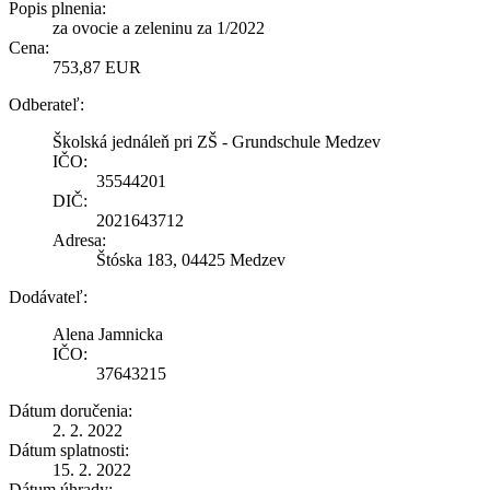
Popis plnenia:
za ovocie a zeleninu za 1/2022
Cena:
753,87 EUR
Odberateľ:
Školská jednáleň pri ZŠ - Grundschule Medzev
IČO:
35544201
DIČ:
2021643712
Adresa:
Štóska 183, 04425 Medzev
Dodávateľ:
Alena Jamnicka
IČO:
37643215
Dátum doručenia:
2. 2. 2022
Dátum splatnosti:
15. 2. 2022
Dátum úhrady: