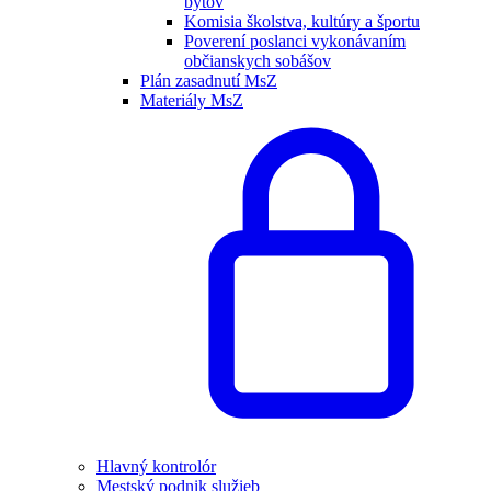
bytov
Komisia školstva, kultúry a športu
Poverení poslanci vykonávaním
občianskych sobášov
Plán zasadnutí MsZ
Materiály MsZ
Hlavný kontrolór
Mestský podnik služieb