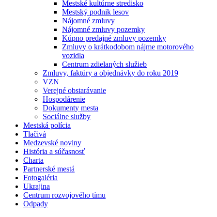
Mestské kultúrne stredisko
Mestský podnik lesov
Nájomné zmluvy
Nájomné zmluvy pozemky
Kúpno predajné zmluvy pozemky
Zmluvy o krátkodobom nájme motorového
vozidla
Centrum zdielaných služieb
Zmluvy, faktúry a objednávky do roku 2019
VZN
Verejné obstarávanie
Hospodárenie
Dokumenty mesta
Sociálne služby
Mestská polícia
Tlačivá
Medzevské noviny
História a súčasnosť
Charta
Partnerské mestá
Fotogaléria
Ukrajina
Centrum rozvojového tímu
Odpady