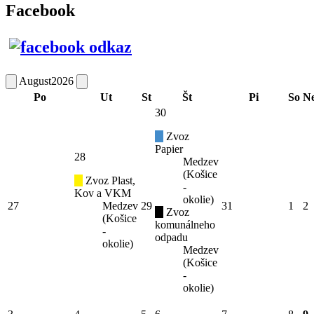
Facebook
August
2026
Po
Ut
St
Št
Pi
So
N
30
Zvoz
Papier
28
Medzev
(Košice
Zvoz Plast,
-
Kov a VKM
okolie)
27
Medzev
29
31
1
2
Zvoz
(Košice
komunálneho
-
odpadu
okolie)
Medzev
(Košice
-
okolie)