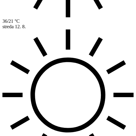
36/21 °C
streda
12. 8.