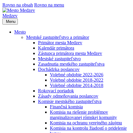
Rovno na obsah
Rovno na menu
Medzev
Menu
Mesto
Mestské zastupiteľstvo a primátor
Primátor mesta Medzev
Kalendár primátora
Zástupca primátora mesta Medzev
Mestské zastupiteľstvo
Zasadnutia mestkého zastupiteľstva
Dochádzka poslancov
Volebné obdobie 2022-2026
Volebné obdobie 2018-2022
Volebné obdobie 2014-2018
Rokovací poriadok
Zásady odmeňovania poslancov
Komisie mestského zastupiteľstva
Finančná komisia
Komisia na riešenie problémov
marginalizovanej rómskej komunity
Komisia na ochranu verejného záujmu
Komisia na kontrolu žiadostí o pridelenie