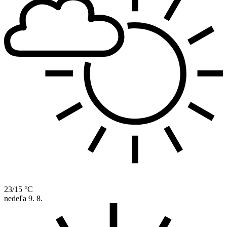
23/15 °C
nedeľa
9. 8.