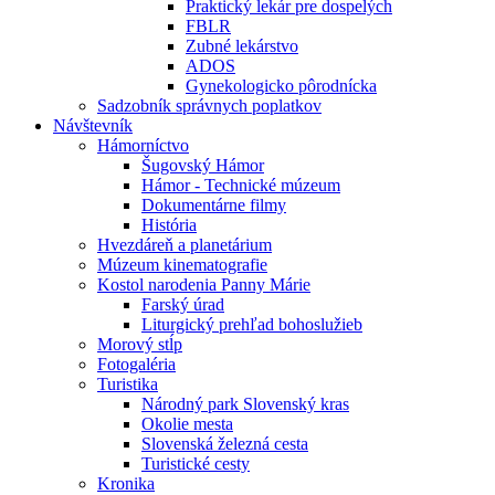
Praktický lekár pre dospelých
FBLR
Zubné lekárstvo
ADOS
Gynekologicko pôrodnícka
Sadzobník správnych poplatkov
Návštevník
Hámorníctvo
Šugovský Hámor
Hámor - Technické múzeum
Dokumentárne filmy
História
Hvezdáreň a planetárium
Múzeum kinematografie
Kostol narodenia Panny Márie
Farský úrad
Liturgický prehľad bohoslužieb
Morový stĺp
Fotogaléria
Turistika
Národný park Slovenský kras
Okolie mesta
Slovenská železná cesta
Turistické cesty
Kronika