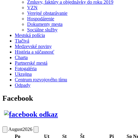
Zmluvy, faktúry a objednávky do roku 2019
VZN
Verejné obstarávanie
Hospodárenie
Dokumenty mesta
Sociálne služby
Mestská polícia
Tlačivá
Medzevské noviny
História a súčasnosť
Charta
Partnerské mestá
Fotogaléria
Ukrajina
Centrum rozvojového tímu
Odpady
Facebook
August
2026
Po
Ut
St
Št
Pi
So
N