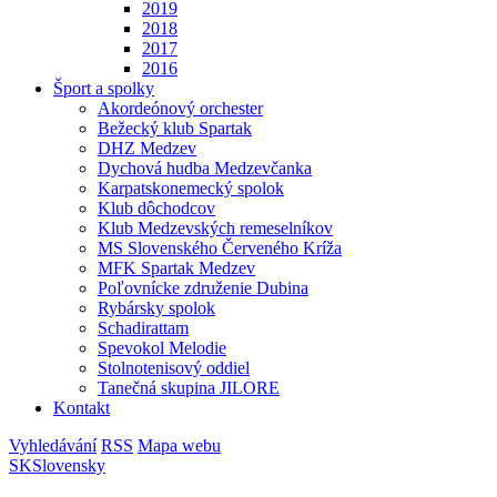
2019
2018
2017
2016
Šport a spolky
Akordeónový orchester
Bežecký klub Spartak
DHZ Medzev
Dychová hudba Medzevčanka
Karpatskonemecký spolok
Klub dôchodcov
Klub Medzevských remeselníkov
MS Slovenského Červeného Kríža
MFK Spartak Medzev
Poľovnícke združenie Dubina
Rybársky spolok
Schadirattam
Spevokol Melodie
Stolnotenisový oddiel
Tanečná skupina JILORE
Kontakt
Vyhledávání
RSS
Mapa webu
SK
Slovensky