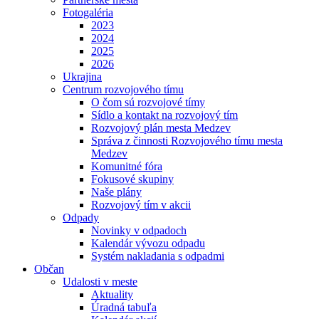
Fotogaléria
2023
2024
2025
2026
Ukrajina
Centrum rozvojového tímu
O čom sú rozvojové tímy
Sídlo a kontakt na rozvojový tím
Rozvojový plán mesta Medzev
Správa z činnosti Rozvojového tímu mesta
Medzev
Komunitné fóra
Fokusové skupiny
Naše plány
Rozvojový tím v akcii
Odpady
Novinky v odpadoch
Kalendár vývozu odpadu
Systém nakladania s odpadmi
Občan
Udalosti v meste
Aktuality
Úradná tabuľa