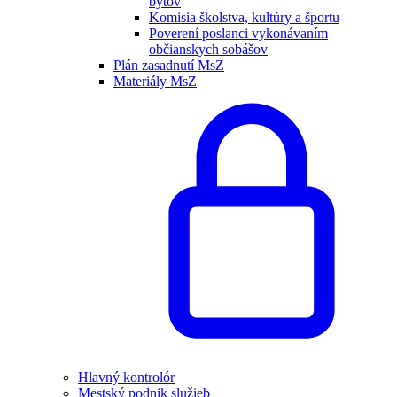
bytov
Komisia školstva, kultúry a športu
Poverení poslanci vykonávaním
občianskych sobášov
Plán zasadnutí MsZ
Materiály MsZ
Hlavný kontrolór
Mestský podnik služieb