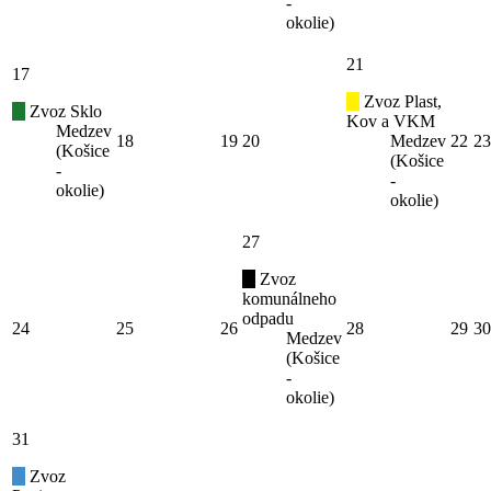
-
okolie)
21
17
Zvoz Plast,
Zvoz Sklo
Kov a VKM
Medzev
18
19
20
Medzev
22
23
(Košice
(Košice
-
-
okolie)
okolie)
27
Zvoz
komunálneho
odpadu
24
25
26
28
29
30
Medzev
(Košice
-
okolie)
31
Zvoz