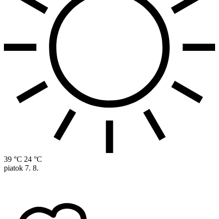
39 °C
24 °C
piatok
7. 8.