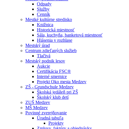
Odpady
Služby
Cenník
Mestké kultúrne stredisko
Knižnica
Historická miestnosť
Sála, kuchyňa, banketová miestnosť
Hlásenia v rozhlase
Mestský úrad
Centrum zdieľaných služieb
Tlačivá
Mestský podnik lesov
Aukcie
Certifikácia FSC®
Interné smernice
Projekt Oko mesta Medzev
ZŠ - Grundschule Medzev
Školská jedáleň pri ZŠ
Školský klub detí
ZUŠ Medzev
MŠ Medzev
Povinné zverejňovanie
Úradná tabuľa
Projekty
Zmluvy, faktúry a objednávky