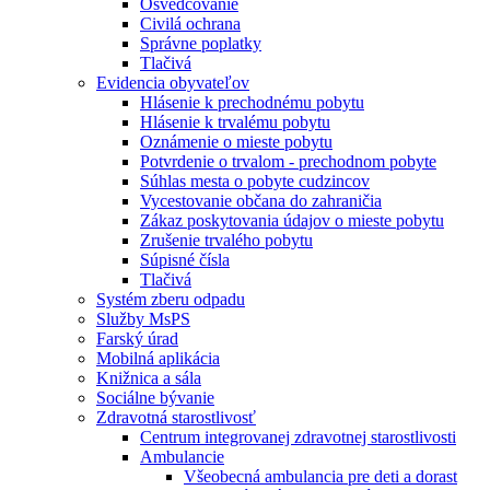
Osvedčovanie
Civilá ochrana
Správne poplatky
Tlačivá
Evidencia obyvateľov
Hlásenie k prechodnému pobytu
Hlásenie k trvalému pobytu
Oznámenie o mieste pobytu
Potvrdenie o trvalom - prechodnom pobyte
Súhlas mesta o pobyte cudzincov
Vycestovanie občana do zahraničia
Zákaz poskytovania údajov o mieste pobytu
Zrušenie trvalého pobytu
Súpisné čísla
Tlačivá
Systém zberu odpadu
Služby MsPS
Farský úrad
Mobilná aplikácia
Knižnica a sála
Sociálne bývanie
Zdravotná starostlivosť
Centrum integrovanej zdravotnej starostlivosti
Ambulancie
Všeobecná ambulancia pre deti a dorast