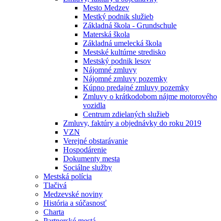
Mesto Medzev
Mestký podnik služieb
Základná škola - Grundschule
Materská škola
Základná umelecká škola
Mestské kultúrne stredisko
Mestský podnik lesov
Nájomné zmluvy
Nájomné zmluvy pozemky
Kúpno predajné zmluvy pozemky
Zmluvy o krátkodobom nájme motorového
vozidla
Centrum zdielaných služieb
Zmluvy, faktúry a objednávky do roku 2019
VZN
Verejné obstarávanie
Hospodárenie
Dokumenty mesta
Sociálne služby
Mestská polícia
Tlačivá
Medzevské noviny
História a súčasnosť
Charta
Partnerské mestá