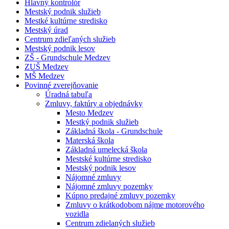
Hlavný kontrolór
Mestský podnik služieb
Mestké kultúrne stredisko
Mestský úrad
Centrum zdieľaných služieb
Mestský podnik lesov
ZŠ - Grundschule Medzev
ZUŠ Medzev
MŠ Medzev
Povinné zverejňovanie
Úradná tabuľa
Zmluvy, faktúry a objednávky
Mesto Medzev
Mestký podnik služieb
Základná škola - Grundschule
Materská škola
Základná umelecká škola
Mestské kultúrne stredisko
Mestský podnik lesov
Nájomné zmluvy
Nájomné zmluvy pozemky
Kúpno predajné zmluvy pozemky
Zmluvy o krátkodobom nájme motorového
vozidla
Centrum zdielaných služieb