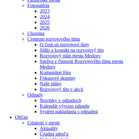
Fotogaléria
2023
2024
2025
2026
Ukrajina
Centrum rozvojového tímu
O čom sú rozvojové tímy
Sídlo a kontakt na rozvojový tím
Rozvojový plán mesta Medzev
Správa z činnosti Rozvojového tímu mesta
Medzev
Komunitné fóra
Fokusové skupiny
Naše plány
Rozvojový tím v akcii
Odpady
Novinky v odpadoch
Kalendár vývozu odpadu
Systém nakladania s odpadmi
Občan
Udalosti v meste
Aktuality
Úradná tabuľa