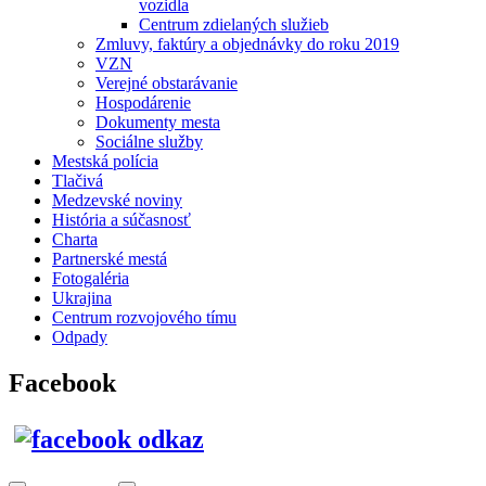
vozidla
Centrum zdielaných služieb
Zmluvy, faktúry a objednávky do roku 2019
VZN
Verejné obstarávanie
Hospodárenie
Dokumenty mesta
Sociálne služby
Mestská polícia
Tlačivá
Medzevské noviny
História a súčasnosť
Charta
Partnerské mestá
Fotogaléria
Ukrajina
Centrum rozvojového tímu
Odpady
Facebook