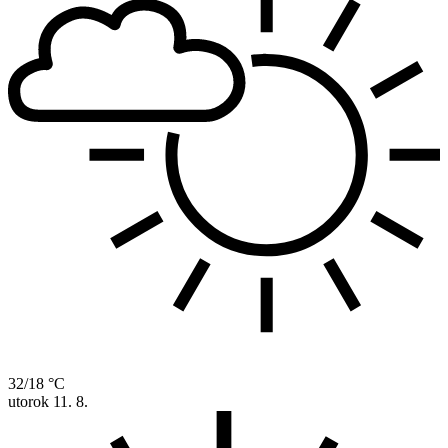
32/18 °C
utorok
11. 8.