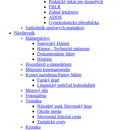
Praktický lekár pre dospelých
FBLR
Zubné lekárstvo
ADOS
Gynekologicko pôrodnícka
Sadzobník správnych poplatkov
Návštevník
Hámorníctvo
Šugovský Hámor
Hámor - Technické múzeum
Dokumentárne filmy
História
Hvezdáreň a planetárium
Múzeum kinematografie
Kostol narodenia Panny Márie
Farský úrad
Liturgický prehľad bohoslužieb
Morový stĺp
Fotogaléria
Turistika
Národný park Slovenský kras
Okolie mesta
Slovenská železná cesta
Turistické cesty
Kronika