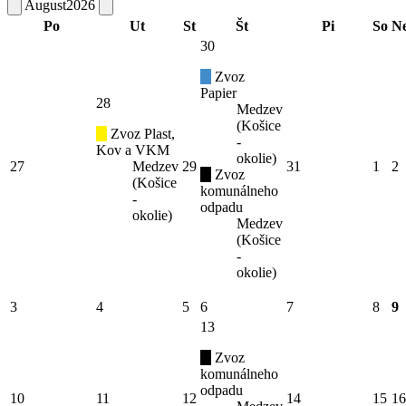
August
2026
Po
Ut
St
Št
Pi
So
N
30
Zvoz
Papier
28
Medzev
(Košice
Zvoz Plast,
-
Kov a VKM
okolie)
27
Medzev
29
31
1
2
Zvoz
(Košice
komunálneho
-
odpadu
okolie)
Medzev
(Košice
-
okolie)
3
4
5
6
7
8
9
13
Zvoz
komunálneho
odpadu
10
11
12
14
15
16