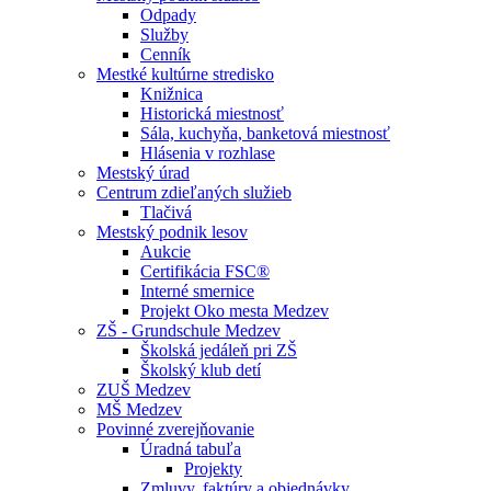
Odpady
Služby
Cenník
Mestké kultúrne stredisko
Knižnica
Historická miestnosť
Sála, kuchyňa, banketová miestnosť
Hlásenia v rozhlase
Mestský úrad
Centrum zdieľaných služieb
Tlačivá
Mestský podnik lesov
Aukcie
Certifikácia FSC®
Interné smernice
Projekt Oko mesta Medzev
ZŠ - Grundschule Medzev
Školská jedáleň pri ZŠ
Školský klub detí
ZUŠ Medzev
MŠ Medzev
Povinné zverejňovanie
Úradná tabuľa
Projekty
Zmluvy, faktúry a objednávky