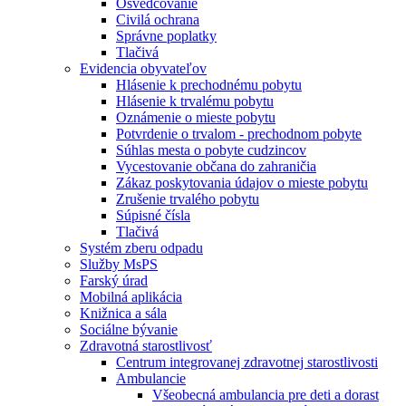
Osvedčovanie
Civilá ochrana
Správne poplatky
Tlačivá
Evidencia obyvateľov
Hlásenie k prechodnému pobytu
Hlásenie k trvalému pobytu
Oznámenie o mieste pobytu
Potvrdenie o trvalom - prechodnom pobyte
Súhlas mesta o pobyte cudzincov
Vycestovanie občana do zahraničia
Zákaz poskytovania údajov o mieste pobytu
Zrušenie trvalého pobytu
Súpisné čísla
Tlačivá
Systém zberu odpadu
Služby MsPS
Farský úrad
Mobilná aplikácia
Knižnica a sála
Sociálne bývanie
Zdravotná starostlivosť
Centrum integrovanej zdravotnej starostlivosti
Ambulancie
Všeobecná ambulancia pre deti a dorast