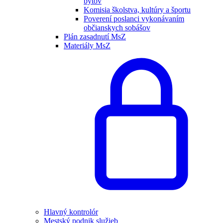
bytov
Komisia školstva, kultúry a športu
Poverení poslanci vykonávaním
občianskych sobášov
Plán zasadnutí MsZ
Materiály MsZ
Hlavný kontrolór
Mestský podnik služieb