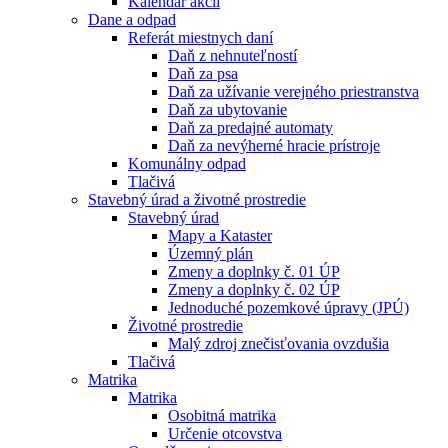
Kalendár akcií
Dane a odpad
Referát miestnych daní
Daň z nehnuteľností
Daň za psa
Daň za užívanie verejného priestranstva
Daň za ubytovanie
Daň za predajné automaty
Daň za nevýherné hracie prístroje
Komunálny odpad
Tlačivá
Stavebný úrad a životné prostredie
Stavebný úrad
Mapy a Kataster
Územný plán
Zmeny a doplnky č. 01 ÚP
Zmeny a doplnky č. 02 ÚP
Jednoduché pozemkové úpravy (JPÚ)
Životné prostredie
Malý zdroj znečisťovania ovzdušia
Tlačivá
Matrika
Matrika
Osobitná matrika
Určenie otcovstva