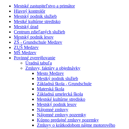
Mestské zastupiteľstvo a primátor
Hlavný kontrolór
Mestský podnik služieb
Mestké kultúrne stredisko
Mestský úrad
Centrum zdieľaných služieb
Mestský podnik lesov
ZŠ - Grundschule Medzev
ZUŠ Medzev
MŠ Medzev
Povinné zverejňovanie
Úradná tabuľa
Zmluvy, faktúry a objednávky
Mesto Medzev
Mestký podnik služieb
Základná škola - Grundschule
Materská škola
Základná umelecká škola
Mestské kultúrne stredisko
Mestský podnik lesov
Nájomné zmluvy
Nájomné zmluvy pozemky
Kúpno predajné zmluvy pozemky
Zmluvy o krátkodobom nájme motorového