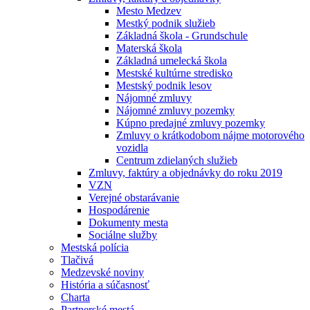
Mesto Medzev
Mestký podnik služieb
Základná škola - Grundschule
Materská škola
Základná umelecká škola
Mestské kultúrne stredisko
Mestský podnik lesov
Nájomné zmluvy
Nájomné zmluvy pozemky
Kúpno predajné zmluvy pozemky
Zmluvy o krátkodobom nájme motorového
vozidla
Centrum zdielaných služieb
Zmluvy, faktúry a objednávky do roku 2019
VZN
Verejné obstarávanie
Hospodárenie
Dokumenty mesta
Sociálne služby
Mestská polícia
Tlačivá
Medzevské noviny
História a súčasnosť
Charta
Partnerské mestá