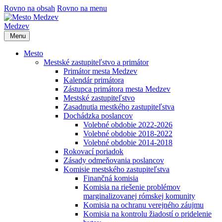
Rovno na obsah
Rovno na menu
Medzev
Menu
Mesto
Mestské zastupiteľstvo a primátor
Primátor mesta Medzev
Kalendár primátora
Zástupca primátora mesta Medzev
Mestské zastupiteľstvo
Zasadnutia mestkého zastupiteľstva
Dochádzka poslancov
Volebné obdobie 2022-2026
Volebné obdobie 2018-2022
Volebné obdobie 2014-2018
Rokovací poriadok
Zásady odmeňovania poslancov
Komisie mestského zastupiteľstva
Finančná komisia
Komisia na riešenie problémov
marginalizovanej rómskej komunity
Komisia na ochranu verejného záujmu
Komisia na kontrolu žiadostí o pridelenie