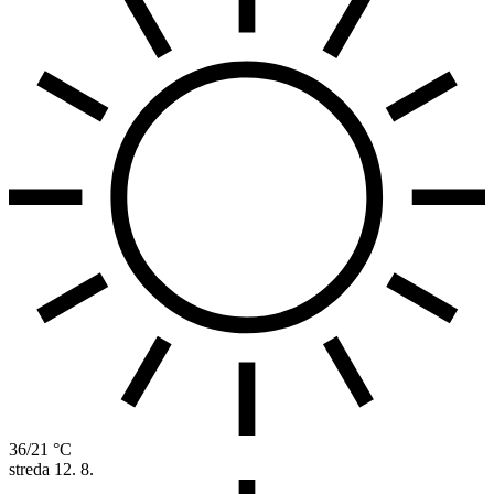
36/21 °C
streda
12. 8.