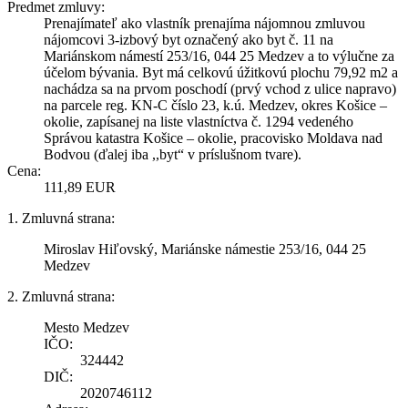
Predmet zmluvy:
Prenajímateľ ako vlastník prenajíma nájomnou zmluvou
nájomcovi 3-izbový byt označený ako byt č. 11 na
Mariánskom námestí 253/16, 044 25 Medzev a to výlučne za
účelom bývania. Byt má celkovú úžitkovú plochu 79,92 m2 a
nachádza sa na prvom poschodí (prvý vchod z ulice napravo)
na parcele reg. KN-C číslo 23, k.ú. Medzev, okres Košice –
okolie, zapísanej na liste vlastníctva č. 1294 vedeného
Správou katastra Košice – okolie, pracovisko Moldava nad
Bodvou (ďalej iba ,,byt“ v príslušnom tvare).
Cena:
111,89 EUR
1. Zmluvná strana:
Miroslav Hiľovský, Mariánske námestie 253/16, 044 25
Medzev
2. Zmluvná strana:
Mesto Medzev
IČO:
324442
DIČ:
2020746112