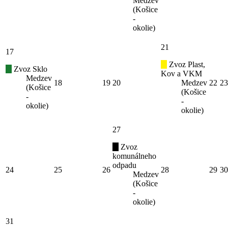
Medzev
(Košice
-
okolie)
21
17
Zvoz Plast,
Zvoz Sklo
Kov a VKM
Medzev
18
19
20
Medzev
22
23
(Košice
(Košice
-
-
okolie)
okolie)
27
Zvoz
komunálneho
odpadu
24
25
26
28
29
30
Medzev
(Košice
-
okolie)
31