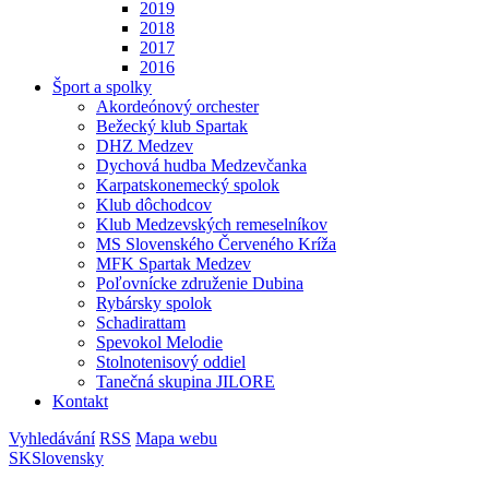
2019
2018
2017
2016
Šport a spolky
Akordeónový orchester
Bežecký klub Spartak
DHZ Medzev
Dychová hudba Medzevčanka
Karpatskonemecký spolok
Klub dôchodcov
Klub Medzevských remeselníkov
MS Slovenského Červeného Kríža
MFK Spartak Medzev
Poľovnícke združenie Dubina
Rybársky spolok
Schadirattam
Spevokol Melodie
Stolnotenisový oddiel
Tanečná skupina JILORE
Kontakt
Vyhledávání
RSS
Mapa webu
SK
Slovensky