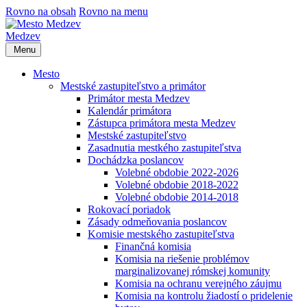
Rovno na obsah
Rovno na menu
Medzev
Menu
Mesto
Mestské zastupiteľstvo a primátor
Primátor mesta Medzev
Kalendár primátora
Zástupca primátora mesta Medzev
Mestské zastupiteľstvo
Zasadnutia mestkého zastupiteľstva
Dochádzka poslancov
Volebné obdobie 2022-2026
Volebné obdobie 2018-2022
Volebné obdobie 2014-2018
Rokovací poriadok
Zásady odmeňovania poslancov
Komisie mestského zastupiteľstva
Finančná komisia
Komisia na riešenie problémov
marginalizovanej rómskej komunity
Komisia na ochranu verejného záujmu
Komisia na kontrolu žiadostí o pridelenie