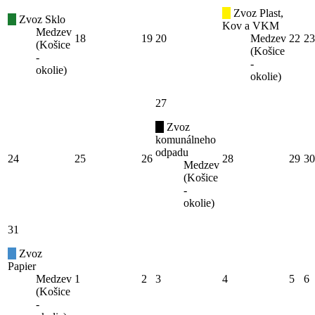
Zvoz Plast,
Zvoz Sklo
Kov a VKM
Medzev
18
19
20
Medzev
22
23
(Košice
(Košice
-
-
okolie)
okolie)
27
Zvoz
komunálneho
odpadu
24
25
26
28
29
30
Medzev
(Košice
-
okolie)
31
Zvoz
Papier
Medzev
1
2
3
4
5
6
(Košice
-