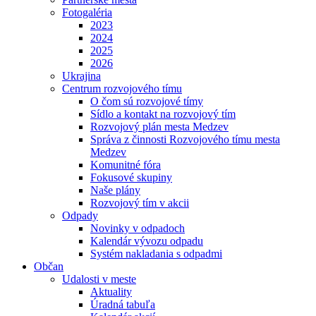
Fotogaléria
2023
2024
2025
2026
Ukrajina
Centrum rozvojového tímu
O čom sú rozvojové tímy
Sídlo a kontakt na rozvojový tím
Rozvojový plán mesta Medzev
Správa z činnosti Rozvojového tímu mesta
Medzev
Komunitné fóra
Fokusové skupiny
Naše plány
Rozvojový tím v akcii
Odpady
Novinky v odpadoch
Kalendár vývozu odpadu
Systém nakladania s odpadmi
Občan
Udalosti v meste
Aktuality
Úradná tabuľa