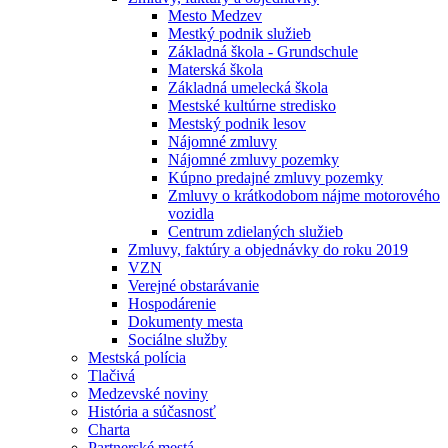
Mesto Medzev
Mestký podnik služieb
Základná škola - Grundschule
Materská škola
Základná umelecká škola
Mestské kultúrne stredisko
Mestský podnik lesov
Nájomné zmluvy
Nájomné zmluvy pozemky
Kúpno predajné zmluvy pozemky
Zmluvy o krátkodobom nájme motorového
vozidla
Centrum zdielaných služieb
Zmluvy, faktúry a objednávky do roku 2019
VZN
Verejné obstarávanie
Hospodárenie
Dokumenty mesta
Sociálne služby
Mestská polícia
Tlačivá
Medzevské noviny
História a súčasnosť
Charta
Partnerské mestá