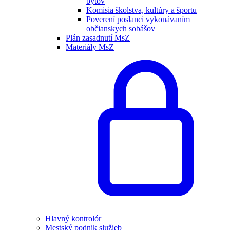
bytov
Komisia školstva, kultúry a športu
Poverení poslanci vykonávaním
občianskych sobášov
Plán zasadnutí MsZ
Materiály MsZ
Hlavný kontrolór
Mestský podnik služieb