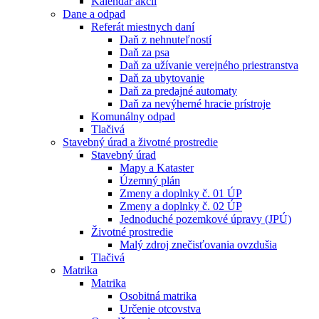
Kalendár akcií
Dane a odpad
Referát miestnych daní
Daň z nehnuteľností
Daň za psa
Daň za užívanie verejného priestranstva
Daň za ubytovanie
Daň za predajné automaty
Daň za nevýherné hracie prístroje
Komunálny odpad
Tlačivá
Stavebný úrad a životné prostredie
Stavebný úrad
Mapy a Kataster
Územný plán
Zmeny a doplnky č. 01 ÚP
Zmeny a doplnky č. 02 ÚP
Jednoduché pozemkové úpravy (JPÚ)
Životné prostredie
Malý zdroj znečisťovania ovzdušia
Tlačivá
Matrika
Matrika
Osobitná matrika
Určenie otcovstva