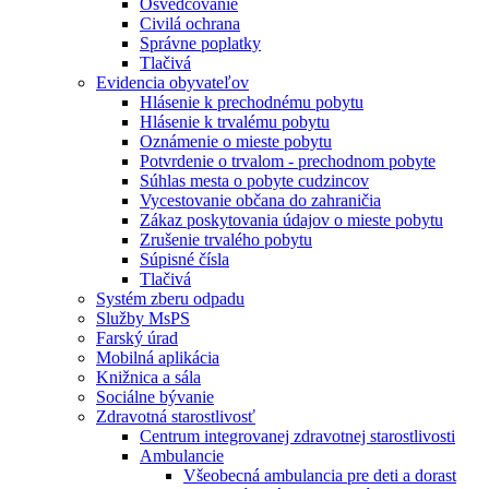
Osvedčovanie
Civilá ochrana
Správne poplatky
Tlačivá
Evidencia obyvateľov
Hlásenie k prechodnému pobytu
Hlásenie k trvalému pobytu
Oznámenie o mieste pobytu
Potvrdenie o trvalom - prechodnom pobyte
Súhlas mesta o pobyte cudzincov
Vycestovanie občana do zahraničia
Zákaz poskytovania údajov o mieste pobytu
Zrušenie trvalého pobytu
Súpisné čísla
Tlačivá
Systém zberu odpadu
Služby MsPS
Farský úrad
Mobilná aplikácia
Knižnica a sála
Sociálne bývanie
Zdravotná starostlivosť
Centrum integrovanej zdravotnej starostlivosti
Ambulancie
Všeobecná ambulancia pre deti a dorast