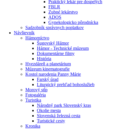
Praktický lekár pre dospelých
FBLR
Zubné lekárstvo
ADOS
Gynekologicko pôrodnícka
Sadzobník správnych poplatkov
Návštevník
Hámorníctvo
Šugovský Hámor
Hámor - Technické múzeum
Dokumentárne filmy
História
Hvezdáreň a planetárium
Múzeum kinematografie
Kostol narodenia Panny Márie
Farský úrad
Liturgický prehľad bohoslužieb
Morový stĺp
Fotogaléria
Turistika
Národný park Slovenský kras
Okolie mesta
Slovenská železná cesta
Turistické cesty
Kronika