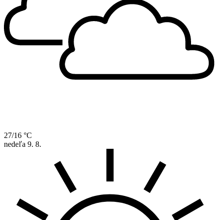
27/16 °C
nedeľa
9. 8.