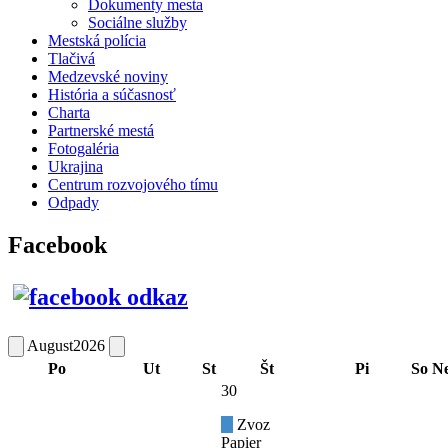
Dokumenty mesta
Sociálne služby
Mestská polícia
Tlačivá
Medzevské noviny
História a súčasnosť
Charta
Partnerské mestá
Fotogaléria
Ukrajina
Centrum rozvojového tímu
Odpady
Facebook
August
2026
Po
Ut
St
Št
Pi
So
N
30
Zvoz
Papier