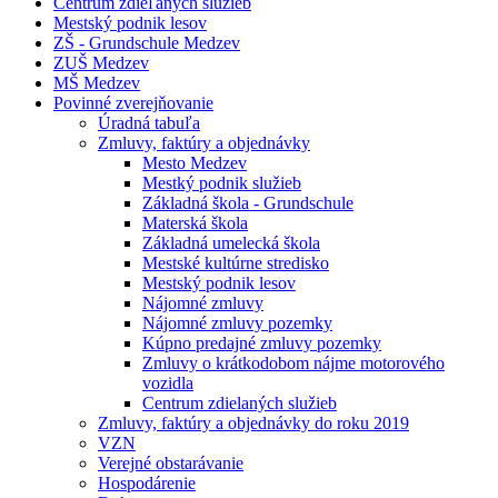
Centrum zdieľaných služieb
Mestský podnik lesov
ZŠ - Grundschule Medzev
ZUŠ Medzev
MŠ Medzev
Povinné zverejňovanie
Úradná tabuľa
Zmluvy, faktúry a objednávky
Mesto Medzev
Mestký podnik služieb
Základná škola - Grundschule
Materská škola
Základná umelecká škola
Mestské kultúrne stredisko
Mestský podnik lesov
Nájomné zmluvy
Nájomné zmluvy pozemky
Kúpno predajné zmluvy pozemky
Zmluvy o krátkodobom nájme motorového
vozidla
Centrum zdielaných služieb
Zmluvy, faktúry a objednávky do roku 2019
VZN
Verejné obstarávanie
Hospodárenie