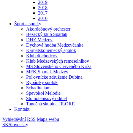
2019
2018
2017
2016
Šport a spolky
Akordeónový orchester
Bežecký klub Spartak
DHZ Medzev
Dychová hudba Medzevčanka
Karpatskonemecký spolok
Klub dôchodcov
Klub Medzevských remeselníkov
MS Slovenského Červeného Kríža
MFK Spartak Medzev
Poľovnícke združenie Dubina
Rybársky spolok
Schadirattam
Spevokol Melodie
Stolnotenisový oddiel
Tanečná skupina JILORE
Kontakt
Vyhledávání
RSS
Mapa webu
SK
Slovensky