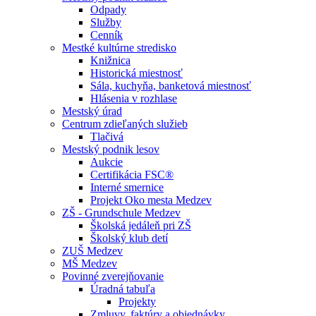
Odpady
Služby
Cenník
Mestké kultúrne stredisko
Knižnica
Historická miestnosť
Sála, kuchyňa, banketová miestnosť
Hlásenia v rozhlase
Mestský úrad
Centrum zdieľaných služieb
Tlačivá
Mestský podnik lesov
Aukcie
Certifikácia FSC®
Interné smernice
Projekt Oko mesta Medzev
ZŠ - Grundschule Medzev
Školská jedáleň pri ZŠ
Školský klub detí
ZUŠ Medzev
MŠ Medzev
Povinné zverejňovanie
Úradná tabuľa
Projekty
Zmluvy, faktúry a objednávky