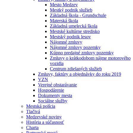
Mesto Medzev
Mestký podnik služieb
Základná škola - Grundschule
Materská škola
Základná umelecká škola
Mestské kultúrne stredisko
Mestský podnik lesov
Nájomné zmluvy
Nájomné zmluvy pozemky
Kúpno predajné zmluvy pozemky
Zmluvy o krátkodobom nájme motorového
vozidla
Centrum zdielaných služieb
Zmluvy, faktúry a objednávky do roku 2019
VZN
Verejné obstarávanie
Hospodárenie
Dokumenty mesta
Sociálne služby
Mestská polícia
Tlačivá
Medzevské noviny
História a súčasnosť
Charta
Partnerské mestá