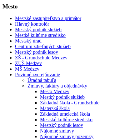
Mesto
Mestské zastupiteľstvo a primátor
Hlavný kontrolór
Mestský podnik služieb
Mestké kultúrne stredisko
Mestský úrad
Centrum zdieľaných služieb
Mestský podnik lesov
ZŠ - Grundschule Medzev
ZUŠ Medzev
MŠ Medzev
Povinné zverejňovanie
Úradná tabuľa
Zmluvy, faktúry a objednávky
Mesto Medzev
Mestký podnik služieb
Základná škola - Grundschule
Materská škola
Základná umelecká škola
Mestské kultúrne stredisko
Mestský podnik lesov
Nájomné zmluvy
Nájomné zmluvy pozemky