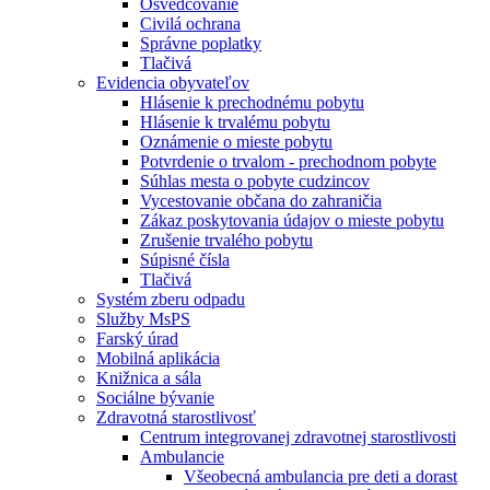
Osvedčovanie
Civilá ochrana
Správne poplatky
Tlačivá
Evidencia obyvateľov
Hlásenie k prechodnému pobytu
Hlásenie k trvalému pobytu
Oznámenie o mieste pobytu
Potvrdenie o trvalom - prechodnom pobyte
Súhlas mesta o pobyte cudzincov
Vycestovanie občana do zahraničia
Zákaz poskytovania údajov o mieste pobytu
Zrušenie trvalého pobytu
Súpisné čísla
Tlačivá
Systém zberu odpadu
Služby MsPS
Farský úrad
Mobilná aplikácia
Knižnica a sála
Sociálne bývanie
Zdravotná starostlivosť
Centrum integrovanej zdravotnej starostlivosti
Ambulancie
Všeobecná ambulancia pre deti a dorast