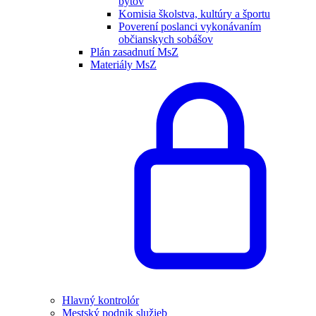
bytov
Komisia školstva, kultúry a športu
Poverení poslanci vykonávaním
občianskych sobášov
Plán zasadnutí MsZ
Materiály MsZ
Hlavný kontrolór
Mestský podnik služieb