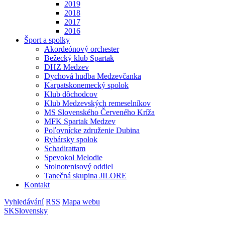
2019
2018
2017
2016
Šport a spolky
Akordeónový orchester
Bežecký klub Spartak
DHZ Medzev
Dychová hudba Medzevčanka
Karpatskonemecký spolok
Klub dôchodcov
Klub Medzevských remeselníkov
MS Slovenského Červeného Kríža
MFK Spartak Medzev
Poľovnícke združenie Dubina
Rybársky spolok
Schadirattam
Spevokol Melodie
Stolnotenisový oddiel
Tanečná skupina JILORE
Kontakt
Vyhledávání
RSS
Mapa webu
SK
Slovensky