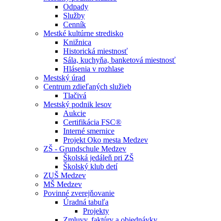
Odpady
Služby
Cenník
Mestké kultúrne stredisko
Knižnica
Historická miestnosť
Sála, kuchyňa, banketová miestnosť
Hlásenia v rozhlase
Mestský úrad
Centrum zdieľaných služieb
Tlačivá
Mestský podnik lesov
Aukcie
Certifikácia FSC®
Interné smernice
Projekt Oko mesta Medzev
ZŠ - Grundschule Medzev
Školská jedáleň pri ZŠ
Školský klub detí
ZUŠ Medzev
MŠ Medzev
Povinné zverejňovanie
Úradná tabuľa
Projekty
Zmluvy, faktúry a objednávky