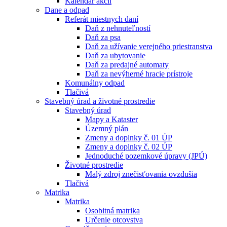
Kalendár akcií
Dane a odpad
Referát miestnych daní
Daň z nehnuteľností
Daň za psa
Daň za užívanie verejného priestranstva
Daň za ubytovanie
Daň za predajné automaty
Daň za nevýherné hracie prístroje
Komunálny odpad
Tlačivá
Stavebný úrad a životné prostredie
Stavebný úrad
Mapy a Kataster
Územný plán
Zmeny a doplnky č. 01 ÚP
Zmeny a doplnky č. 02 ÚP
Jednoduché pozemkové úpravy (JPÚ)
Životné prostredie
Malý zdroj znečisťovania ovzdušia
Tlačivá
Matrika
Matrika
Osobitná matrika
Určenie otcovstva