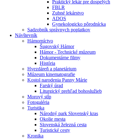
Praktický lekár pre dospelých
FBLR
Zubné lekárstvo
ADOS
Gynekologicko pôrodnícka
Sadzobník správnych poplatkov
Návštevník
Hámorníctvo
Šugovský Hámor
Hámor - Technické múzeum
Dokumentárne filmy
História
Hvezdáreň a planetárium
Múzeum kinematografie
Kostol narodenia Panny Márie
Farský úrad
Liturgický prehľad bohoslužieb
Morový stĺp
Fotogaléria
Turistika
Národný park Slovenský kras
Okolie mesta
Slovenská železná cesta
Turistické cesty
Kronika