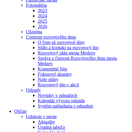
Fotogaléria
2023
2024
2025
2026
Ukrajina
Centrum rozvojového tímu
O čom sú rozvojové tímy
Sídlo a kontakt na rozvojový tím
Rozvojový plán mesta Medzev
Správa z činnosti Rozvojového tímu mesta
Medzev
Komunitné fóra
Fokusové skupiny
Naše plány
Rozvojový tím v akcii
Odpady
Novinky v odpadoch
Kalendár vývozu odpadu
Systém nakladania s odpadmi
Občan
Udalosti v meste
Aktuality
Úradná tabuľa