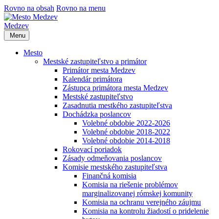
Rovno na obsah
Rovno na menu
Medzev
Menu
Mesto
Mestské zastupiteľstvo a primátor
Primátor mesta Medzev
Kalendár primátora
Zástupca primátora mesta Medzev
Mestské zastupiteľstvo
Zasadnutia mestkého zastupiteľstva
Dochádzka poslancov
Volebné obdobie 2022-2026
Volebné obdobie 2018-2022
Volebné obdobie 2014-2018
Rokovací poriadok
Zásady odmeňovania poslancov
Komisie mestského zastupiteľstva
Finančná komisia
Komisia na riešenie problémov
marginalizovanej rómskej komunity
Komisia na ochranu verejného záujmu
Komisia na kontrolu žiadostí o pridelenie