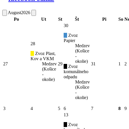
August
2026
Po
Ut
St
Št
Pi
So
N
30
Zvoz
Papier
28
Medzev
(Košice
Zvoz Plast,
-
Kov a VKM
okolie)
27
Medzev
29
31
1
2
Zvoz
(Košice
komunálneho
-
odpadu
okolie)
Medzev
(Košice
-
okolie)
3
4
5
6
7
8
9
13
Zvoz