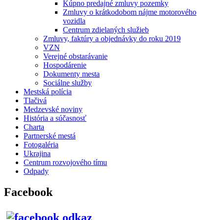
Kúpno predajné zmluvy pozemky
Zmluvy o krátkodobom nájme motorového
vozidla
Centrum zdielaných služieb
Zmluvy, faktúry a objednávky do roku 2019
VZN
Verejné obstarávanie
Hospodárenie
Dokumenty mesta
Sociálne služby
Mestská polícia
Tlačivá
Medzevské noviny
História a súčasnosť
Charta
Partnerské mestá
Fotogaléria
Ukrajina
Centrum rozvojového tímu
Odpady
Facebook