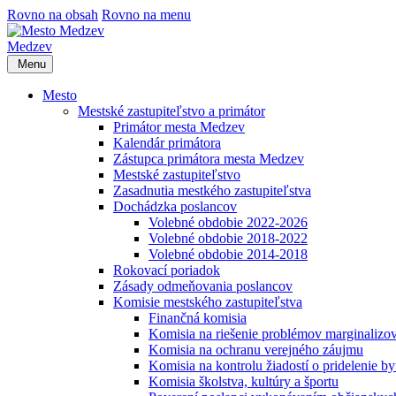
Rovno na obsah
Rovno na menu
Medzev
Menu
Mesto
Mestské zastupiteľstvo a primátor
Primátor mesta Medzev
Kalendár primátora
Zástupca primátora mesta Medzev
Mestské zastupiteľstvo
Zasadnutia mestkého zastupiteľstva
Dochádzka poslancov
Volebné obdobie 2022-2026
Volebné obdobie 2018-2022
Volebné obdobie 2014-2018
Rokovací poriadok
Zásady odmeňovania poslancov
Komisie mestského zastupiteľstva
Finančná komisia
Komisia na riešenie problémov marginalizo
Komisia na ochranu verejného záujmu
Komisia na kontrolu žiadostí o pridelenie by
Komisia školstva, kultúry a športu