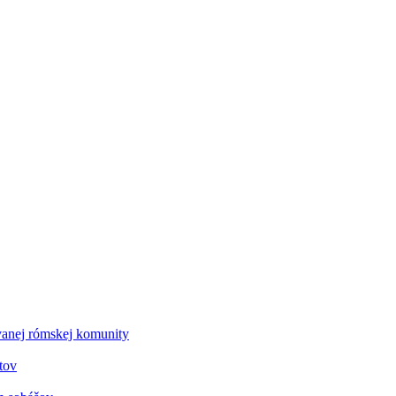
vanej rómskej komunity
tov