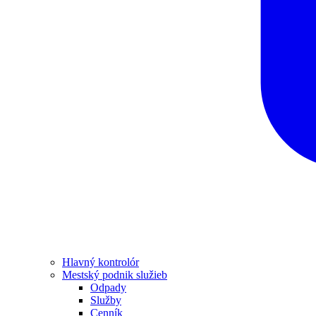
Hlavný kontrolór
Mestský podnik služieb
Odpady
Služby
Cenník