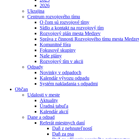
2026
Ukrajina
Centrum rozvojového tímu
O čom sú rozvojové tímy
Sídlo a kontakt na rozvojový tím
Rozvojový plán mesta Medzev
Správa z činnosti Rozvojového tímu mesta Medze
Komunitné fóra
Fokusové skupiny
Naše plány
Rozvojový tím v akcii
Odpady
Novinky v odpadoch
Kalendár vývozu odpadu
Systém nakladania s odpadmi
Občan
Udalosti v meste
Aktuality
Úradná tabuľa
Kalendár akcií
Dane a odpad
Referát miestnych daní
Daň z nehnuteľností
Daň za psa