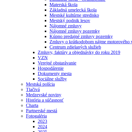
Materská škola
Základná umelecká škola
Mestské kultúrne stredisko
Mestský podnik lesov
Nájomné zmluvy
Nájomné zmluvy pozemky
Kúpno predajné zmluvy pozemky
Zmluvy o krátkodobom nájme motorového v
Centrum zdielaných služieb
Zmluvy, faktúry a objednávky do roku 2019
VZN
Verejné obstarávanie
Hospodárenie
Dokumenty mesta
Sociálne služby
Mestská polícia
Tlačivá
Medzevské noviny
História a súčasnosť
Charta
Partnerské mestá
Fotogaléria
2023
2024
2025