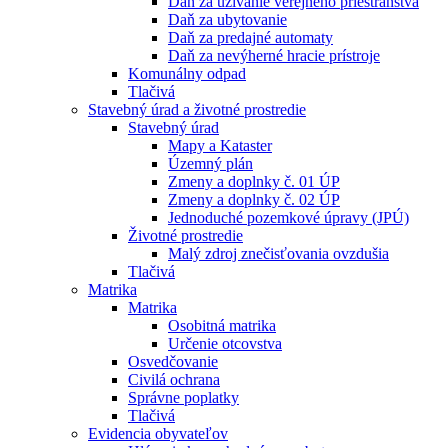
Daň za užívanie verejného priestranstva
Daň za ubytovanie
Daň za predajné automaty
Daň za nevýherné hracie prístroje
Komunálny odpad
Tlačivá
Stavebný úrad a životné prostredie
Stavebný úrad
Mapy a Kataster
Územný plán
Zmeny a doplnky č. 01 ÚP
Zmeny a doplnky č. 02 ÚP
Jednoduché pozemkové úpravy (JPÚ)
Životné prostredie
Malý zdroj znečisťovania ovzdušia
Tlačivá
Matrika
Matrika
Osobitná matrika
Určenie otcovstva
Osvedčovanie
Civilá ochrana
Správne poplatky
Tlačivá
Evidencia obyvateľov