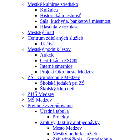
Mestké kultúrne stredisko
Knižnica
Historická miestnosť
Sála, kuchyňa, banketová miestnosť
Hlásenia v rozhlase
Mestský úrad
Centrum zdieľaných služieb
Tlačivá
Mestský podnik lesov
Aukcie
Certifikácia FSC®
Interné smernice
Projekt Oko mesta Medzev
ZŠ - Grundschule Medzev
Školská jedáleň pri ZŠ
Školský klub detí
ZUŠ Medzev
MŠ Medzev
Povinné zverejňovanie
Úradná tabuľa
Projekty
Zmluvy, faktúry a objednávky
Mesto Medzev
Mestký podnik služieb
Základná škola - Grundschule