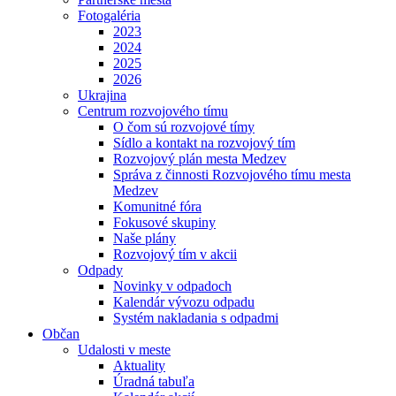
Fotogaléria
2023
2024
2025
2026
Ukrajina
Centrum rozvojového tímu
O čom sú rozvojové tímy
Sídlo a kontakt na rozvojový tím
Rozvojový plán mesta Medzev
Správa z činnosti Rozvojového tímu mesta
Medzev
Komunitné fóra
Fokusové skupiny
Naše plány
Rozvojový tím v akcii
Odpady
Novinky v odpadoch
Kalendár vývozu odpadu
Systém nakladania s odpadmi
Občan
Udalosti v meste
Aktuality
Úradná tabuľa