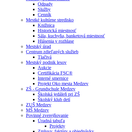
Odpady
Služby
Cenník
Mestké kultúrne stredisko
Knižnica
Historická miestnosť
Sála, kuchyňa, banketová miestnosť
Hlásenia v rozhlase
Mestský úrad
Centrum zdieľaných služieb
Tlačivá
Mestský podnik lesov
Aukcie
Certifikácia FSC®
Interné smernice
Projekt Oko mesta Medzev
ZŠ - Grundschule Medzev
Školská jedáleň pri ZŠ
Školský klub detí
ZUŠ Medzev
MŠ Medzev
Povinné zverejňovanie
Úradná tabuľa
Projekty
Zmluvy, faktúry a objednávky