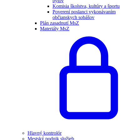
bytov
Komisia školstva, kultúry a športu
Poverení poslanci vykonávaním
občianskych sobášov
Plán zasadnutí MsZ
Materiály MsZ
Hlavný kontrolór
Mestský podnik služieb