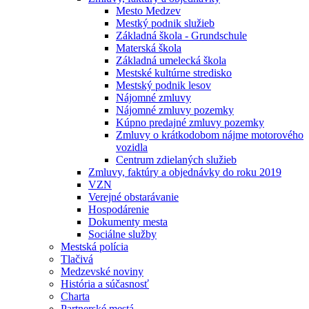
Mesto Medzev
Mestký podnik služieb
Základná škola - Grundschule
Materská škola
Základná umelecká škola
Mestské kultúrne stredisko
Mestský podnik lesov
Nájomné zmluvy
Nájomné zmluvy pozemky
Kúpno predajné zmluvy pozemky
Zmluvy o krátkodobom nájme motorového
vozidla
Centrum zdielaných služieb
Zmluvy, faktúry a objednávky do roku 2019
VZN
Verejné obstarávanie
Hospodárenie
Dokumenty mesta
Sociálne služby
Mestská polícia
Tlačivá
Medzevské noviny
História a súčasnosť
Charta
Partnerské mestá