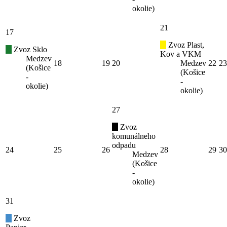
okolie)
21
17
Zvoz Plast,
Zvoz Sklo
Kov a VKM
Medzev
18
19
20
Medzev
22
23
(Košice
(Košice
-
-
okolie)
okolie)
27
Zvoz
komunálneho
odpadu
24
25
26
28
29
30
Medzev
(Košice
-
okolie)
31
Zvoz