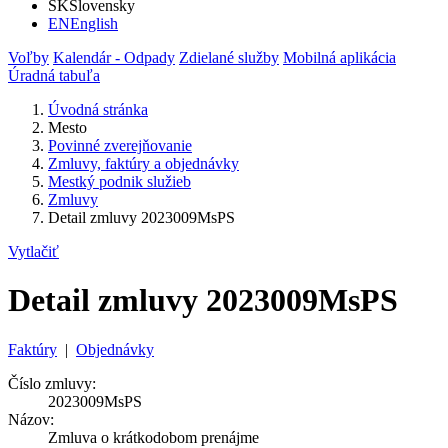
SK
Slovensky
EN
English
Voľby
Kalendár - Odpady
Zdielané služby
Mobilná aplikácia
Úradná tabuľa
Úvodná stránka
Mesto
Povinné zverejňovanie
Zmluvy, faktúry a objednávky
Mestký podnik služieb
Zmluvy
Detail zmluvy 2023009MsPS
Vytlačiť
Detail zmluvy 2023009MsPS
Faktúry
|
Objednávky
Číslo zmluvy:
2023009MsPS
Názov:
Zmluva o krátkodobom prenájme