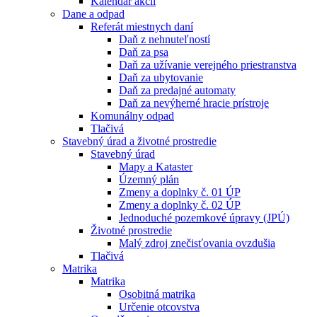
Kalendár akcií
Dane a odpad
Referát miestnych daní
Daň z nehnuteľností
Daň za psa
Daň za užívanie verejného priestranstva
Daň za ubytovanie
Daň za predajné automaty
Daň za nevýherné hracie prístroje
Komunálny odpad
Tlačivá
Stavebný úrad a životné prostredie
Stavebný úrad
Mapy a Kataster
Územný plán
Zmeny a doplnky č. 01 ÚP
Zmeny a doplnky č. 02 ÚP
Jednoduché pozemkové úpravy (JPÚ)
Životné prostredie
Malý zdroj znečisťovania ovzdušia
Tlačivá
Matrika
Matrika
Osobitná matrika
Určenie otcovstva