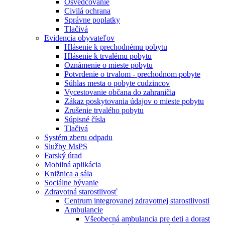
Osvedčovanie
Civilá ochrana
Správne poplatky
Tlačivá
Evidencia obyvateľov
Hlásenie k prechodnému pobytu
Hlásenie k trvalému pobytu
Oznámenie o mieste pobytu
Potvrdenie o trvalom - prechodnom pobyte
Súhlas mesta o pobyte cudzincov
Vycestovanie občana do zahraničia
Zákaz poskytovania údajov o mieste pobytu
Zrušenie trvalého pobytu
Súpisné čísla
Tlačivá
Systém zberu odpadu
Služby MsPS
Farský úrad
Mobilná aplikácia
Knižnica a sála
Sociálne bývanie
Zdravotná starostlivosť
Centrum integrovanej zdravotnej starostlivosti
Ambulancie
Všeobecná ambulancia pre deti a dorast