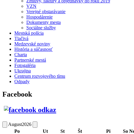
Zmluvy, faktúry a objednávky do roku 2019
VZN
Verejné obstarávanie
Hospodárenie
Dokumenty mesta
Sociálne služby
Mestská polícia
Tlačivá
Medzevské noviny
História a súčasnosť
Charta
Partnerské mestá
Fotogaléria
Ukrajina
Centrum rozvojového tímu
Odpady
Facebook
August
2026
Po
Ut
St
Št
Pi
So
N