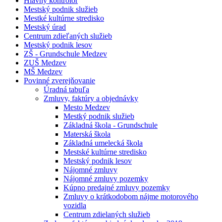
Hlavný kontrolór
Mestský podnik služieb
Mestké kultúrne stredisko
Mestský úrad
Centrum zdieľaných služieb
Mestský podnik lesov
ZŠ - Grundschule Medzev
ZUŠ Medzev
MŠ Medzev
Povinné zverejňovanie
Úradná tabuľa
Zmluvy, faktúry a objednávky
Mesto Medzev
Mestký podnik služieb
Základná škola - Grundschule
Materská škola
Základná umelecká škola
Mestské kultúrne stredisko
Mestský podnik lesov
Nájomné zmluvy
Nájomné zmluvy pozemky
Kúpno predajné zmluvy pozemky
Zmluvy o krátkodobom nájme motorového
vozidla
Centrum zdielaných služieb