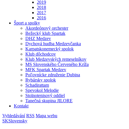
2019
2018
2017
2016
Šport a spolky
Akordeónový orchester
Bežecký klub Spartak
DHZ Medzev
Dychová hudba Medzevčanka
Karpatskonemecký spolok
Klub dôchodcov
Klub Medzevských remeselníkov
MS Slovenského Červeného Kríža
MFK Spartak Medzev
Poľovnícke združenie Dubina
Rybársky spolok
Schadirattam
Spevokol Melodie
Stolnotenisový oddiel
Tanečná skupina JILORE
Kontakt
Vyhledávání
RSS
Mapa webu
SK
Slovensky