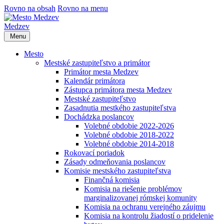
Rovno na obsah
Rovno na menu
Medzev
Menu
Mesto
Mestské zastupiteľstvo a primátor
Primátor mesta Medzev
Kalendár primátora
Zástupca primátora mesta Medzev
Mestské zastupiteľstvo
Zasadnutia mestkého zastupiteľstva
Dochádzka poslancov
Volebné obdobie 2022-2026
Volebné obdobie 2018-2022
Volebné obdobie 2014-2018
Rokovací poriadok
Zásady odmeňovania poslancov
Komisie mestského zastupiteľstva
Finančná komisia
Komisia na riešenie problémov
marginalizovanej rómskej komunity
Komisia na ochranu verejného záujmu
Komisia na kontrolu žiadostí o pridelenie