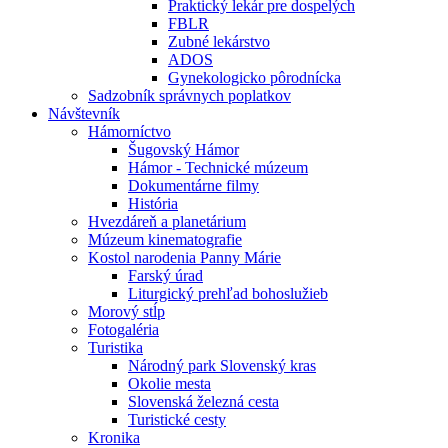
Praktický lekár pre dospelých
FBLR
Zubné lekárstvo
ADOS
Gynekologicko pôrodnícka
Sadzobník správnych poplatkov
Návštevník
Hámorníctvo
Šugovský Hámor
Hámor - Technické múzeum
Dokumentárne filmy
História
Hvezdáreň a planetárium
Múzeum kinematografie
Kostol narodenia Panny Márie
Farský úrad
Liturgický prehľad bohoslužieb
Morový stĺp
Fotogaléria
Turistika
Národný park Slovenský kras
Okolie mesta
Slovenská železná cesta
Turistické cesty
Kronika