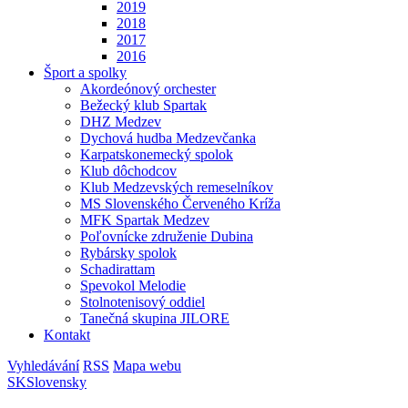
2019
2018
2017
2016
Šport a spolky
Akordeónový orchester
Bežecký klub Spartak
DHZ Medzev
Dychová hudba Medzevčanka
Karpatskonemecký spolok
Klub dôchodcov
Klub Medzevských remeselníkov
MS Slovenského Červeného Kríža
MFK Spartak Medzev
Poľovnícke združenie Dubina
Rybársky spolok
Schadirattam
Spevokol Melodie
Stolnotenisový oddiel
Tanečná skupina JILORE
Kontakt
Vyhledávání
RSS
Mapa webu
SK
Slovensky