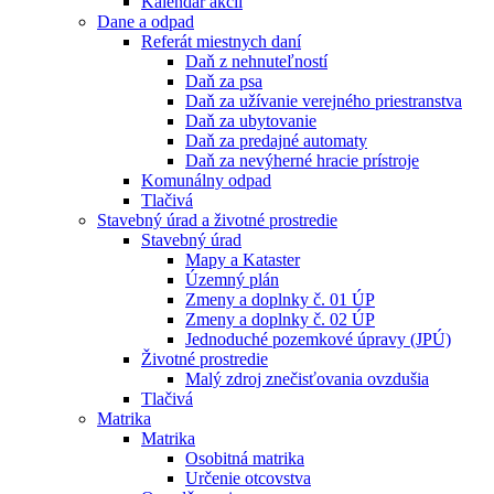
Kalendár akcií
Dane a odpad
Referát miestnych daní
Daň z nehnuteľností
Daň za psa
Daň za užívanie verejného priestranstva
Daň za ubytovanie
Daň za predajné automaty
Daň za nevýherné hracie prístroje
Komunálny odpad
Tlačivá
Stavebný úrad a životné prostredie
Stavebný úrad
Mapy a Kataster
Územný plán
Zmeny a doplnky č. 01 ÚP
Zmeny a doplnky č. 02 ÚP
Jednoduché pozemkové úpravy (JPÚ)
Životné prostredie
Malý zdroj znečisťovania ovzdušia
Tlačivá
Matrika
Matrika
Osobitná matrika
Určenie otcovstva