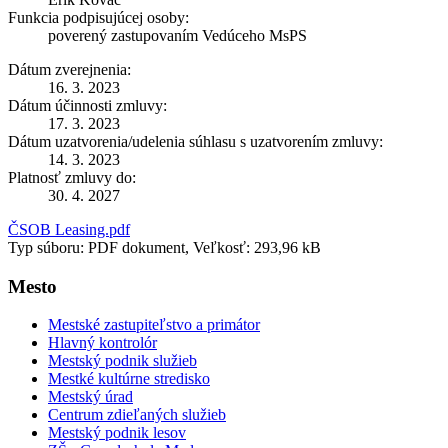
Funkcia podpisujúcej osoby:
poverený zastupovaním Vedúceho MsPS
Dátum zverejnenia:
16. 3. 2023
Dátum účinnosti zmluvy:
17. 3. 2023
Dátum uzatvorenia/udelenia súhlasu s uzatvorením zmluvy:
14. 3. 2023
Platnosť zmluvy do:
30. 4. 2027
ČSOB Leasing.pdf
Typ súboru: PDF dokument, Veľkosť: 293,96 kB
Mesto
Mestské zastupiteľstvo a primátor
Hlavný kontrolór
Mestský podnik služieb
Mestké kultúrne stredisko
Mestský úrad
Centrum zdieľaných služieb
Mestský podnik lesov