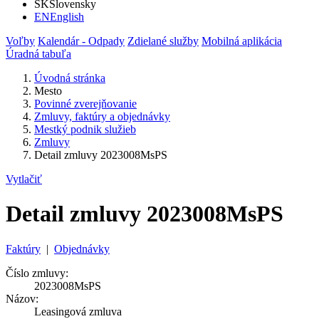
SK
Slovensky
EN
English
Voľby
Kalendár - Odpady
Zdielané služby
Mobilná aplikácia
Úradná tabuľa
Úvodná stránka
Mesto
Povinné zverejňovanie
Zmluvy, faktúry a objednávky
Mestký podnik služieb
Zmluvy
Detail zmluvy 2023008MsPS
Vytlačiť
Detail zmluvy 2023008MsPS
Faktúry
|
Objednávky
Číslo zmluvy:
2023008MsPS
Názov:
Leasingová zmluva