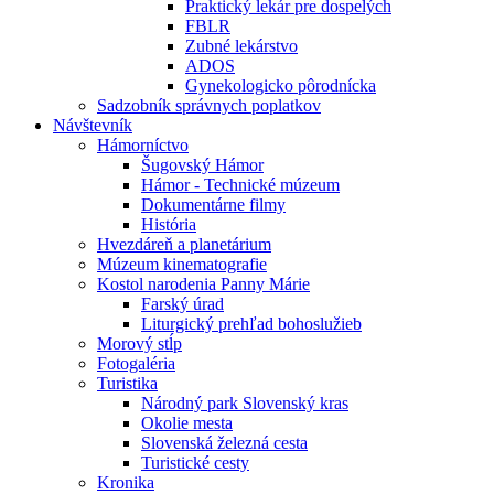
Praktický lekár pre dospelých
FBLR
Zubné lekárstvo
ADOS
Gynekologicko pôrodnícka
Sadzobník správnych poplatkov
Návštevník
Hámorníctvo
Šugovský Hámor
Hámor - Technické múzeum
Dokumentárne filmy
História
Hvezdáreň a planetárium
Múzeum kinematografie
Kostol narodenia Panny Márie
Farský úrad
Liturgický prehľad bohoslužieb
Morový stĺp
Fotogaléria
Turistika
Národný park Slovenský kras
Okolie mesta
Slovenská železná cesta
Turistické cesty
Kronika