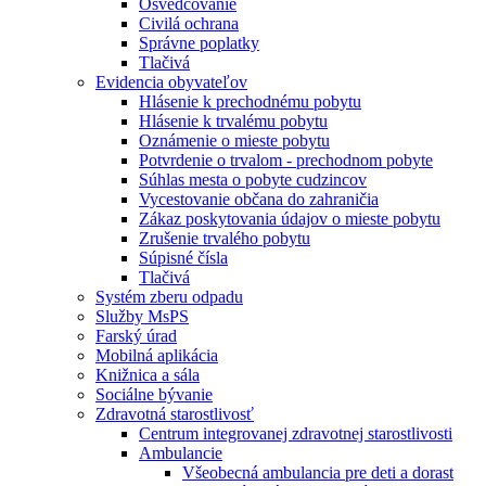
Osvedčovanie
Civilá ochrana
Správne poplatky
Tlačivá
Evidencia obyvateľov
Hlásenie k prechodnému pobytu
Hlásenie k trvalému pobytu
Oznámenie o mieste pobytu
Potvrdenie o trvalom - prechodnom pobyte
Súhlas mesta o pobyte cudzincov
Vycestovanie občana do zahraničia
Zákaz poskytovania údajov o mieste pobytu
Zrušenie trvalého pobytu
Súpisné čísla
Tlačivá
Systém zberu odpadu
Služby MsPS
Farský úrad
Mobilná aplikácia
Knižnica a sála
Sociálne bývanie
Zdravotná starostlivosť
Centrum integrovanej zdravotnej starostlivosti
Ambulancie
Všeobecná ambulancia pre deti a dorast