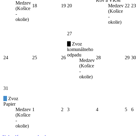
Kov a VKM
Medzev
18
19
20
Medzev
22
23
(Košice
(Košice
-
-
okolie)
okolie)
27
Zvoz
komunálneho
odpadu
24
25
26
28
29
30
Medzev
(Košice
-
okolie)
31
Zvoz
Papier
Medzev
1
2
3
4
5
6
(Košice
-
okolie)