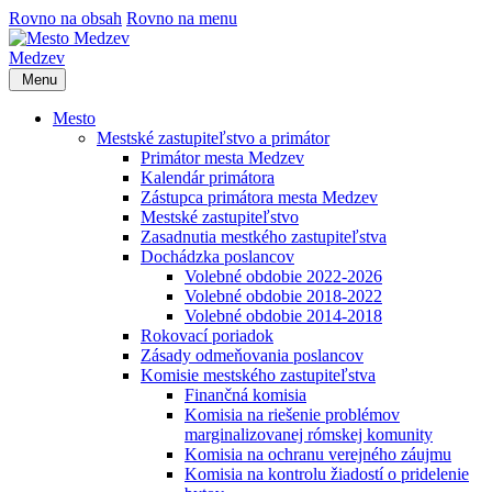
Rovno na obsah
Rovno na menu
Medzev
Menu
Mesto
Mestské zastupiteľstvo a primátor
Primátor mesta Medzev
Kalendár primátora
Zástupca primátora mesta Medzev
Mestské zastupiteľstvo
Zasadnutia mestkého zastupiteľstva
Dochádzka poslancov
Volebné obdobie 2022-2026
Volebné obdobie 2018-2022
Volebné obdobie 2014-2018
Rokovací poriadok
Zásady odmeňovania poslancov
Komisie mestského zastupiteľstva
Finančná komisia
Komisia na riešenie problémov
marginalizovanej rómskej komunity
Komisia na ochranu verejného záujmu
Komisia na kontrolu žiadostí o pridelenie