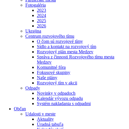
Fotogaléria
2023
2024
2025
2026
Ukrajina
Centrum rozvojového tímu
O čom sú rozvojové tímy
Sídlo a kontakt na rozvojový tím
Rozvojový plán mesta Medzev
Správa z činnosti Rozvojového tímu mesta
Medzev
Komunitné fóra
Fokusové skupiny
Naše plány
Rozvojový tím v akcii
Odpady
Novinky v odpadoch
Kalendár vývozu odpadu
Systém nakladania s odpadmi
Občan
Udalosti v meste
Aktuality
Úradná tabuľa