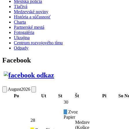
Mestská polícia
Tlačivá
Medzevské noviny
História a súčasnosť
Charta
Partnerské mestá
Fotogaléria
Ukrajina
Centrum rozvojového tímu
Odpady
Facebook
August
2026
Po
Ut
St
Št
Pi
So
N
30
Zvoz
Papier
28
Medzev
(Košice