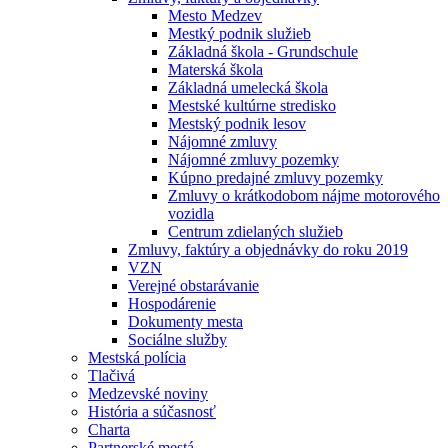
Mesto Medzev
Mestký podnik služieb
Základná škola - Grundschule
Materská škola
Základná umelecká škola
Mestské kultúrne stredisko
Mestský podnik lesov
Nájomné zmluvy
Nájomné zmluvy pozemky
Kúpno predajné zmluvy pozemky
Zmluvy o krátkodobom nájme motorového
vozidla
Centrum zdielaných služieb
Zmluvy, faktúry a objednávky do roku 2019
VZN
Verejné obstarávanie
Hospodárenie
Dokumenty mesta
Sociálne služby
Mestská polícia
Tlačivá
Medzevské noviny
História a súčasnosť
Charta
Partnerské mestá