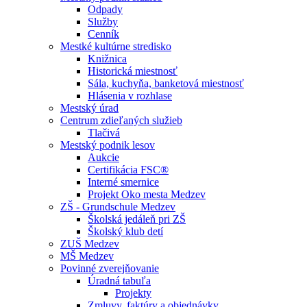
Odpady
Služby
Cenník
Mestké kultúrne stredisko
Knižnica
Historická miestnosť
Sála, kuchyňa, banketová miestnosť
Hlásenia v rozhlase
Mestský úrad
Centrum zdieľaných služieb
Tlačivá
Mestský podnik lesov
Aukcie
Certifikácia FSC®
Interné smernice
Projekt Oko mesta Medzev
ZŠ - Grundschule Medzev
Školská jedáleň pri ZŠ
Školský klub detí
ZUŠ Medzev
MŠ Medzev
Povinné zverejňovanie
Úradná tabuľa
Projekty
Zmluvy, faktúry a objednávky