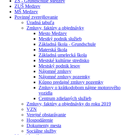
ZŠ - Grundschule Medzev
ZUŠ Medzev
MŠ Medzev
Povinné zverejňovanie
Úradná tabuľa
Zmluvy, faktúry a objednávky
Mesto Medzev
Mestký podnik služieb
Základná škola - Grundschule
Materská škola
Základná umelecká škola
Mestské kultúrne stredisko
Mestský podnik lesov
Nájomné zmluvy
Nájomné zmluvy pozemky
Kúpno predajné zmluvy pozemky
Zmluvy o krátkodobom nájme motorového
vozidla
Centrum zdielaných služieb
Zmluvy, faktúry a objednávky do roku 2019
VZN
Verejné obstarávanie
Hospodárenie
Dokumenty mesta
Sociálne služby