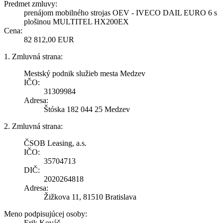
Predmet zmluvy:
prenájom mobilného strojas OEV - IVECO DAIL EURO 6 s
plošinou MULTITEL HX200EX
Cena:
82 812,00 EUR
1. Zmluvná strana:
Mestský podnik služieb mesta Medzev
IČO:
31309984
Adresa:
Štóska 182 044 25 Medzev
2. Zmluvná strana:
ČSOB Leasing, a.s.
IČO:
35704713
DIČ:
2020264818
Adresa:
Žižkova 11, 81510 Bratislava
Meno podpisujúcej osoby:
Erik Kováč