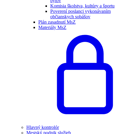
bytov
Komisia školstva, kultúry a športu
Poverení poslanci vykonávaním
občianskych sobášov
Plán zasadnutí MsZ
Materiály MsZ
Hlavný kontrolór
Mestský podnik služieb