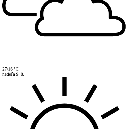
27/16 °C
nedeľa
9. 8.