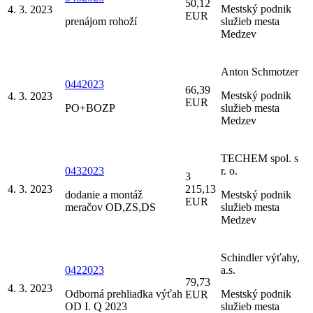
50,12
Mestský podnik
4. 3. 2023
EUR
prenájom rohoží
služieb mesta
Medzev
Anton Schmotzer
0442023
66,39
Mestský podnik
4. 3. 2023
EUR
PO+BOZP
služieb mesta
Medzev
TECHEM spol. s
0432023
r. o.
3
4. 3. 2023
215,13
dodanie a montáž
Mestský podnik
EUR
meračov OD,ZS,DS
služieb mesta
Medzev
Schindler výťahy,
0422023
a.s.
79,73
4. 3. 2023
Odborná prehliadka výťah
Mestský podnik
EUR
OD I. Q 2023
služieb mesta