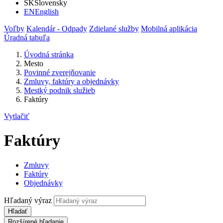
SK
Slovensky
EN
English
Voľby
Kalendár - Odpady
Zdielané služby
Mobilná aplikácia
Úradná tabuľa
Úvodná stránka
Mesto
Povinné zverejňovanie
Zmluvy, faktúry a objednávky
Mestký podnik služieb
Faktúry
Vytlačiť
Faktúry
Zmluvy
Faktúry
Objednávky
Hľadaný výraz
Hľadať
Rozšírené hľadanie