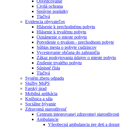
Osvedčovanie
Civilá ochrana
Správne poplatky
Tlačivá
Evidencia obyvateľov
Hlásenie k prechodnému pobytu
Hlásenie k trvalému pobytu
Oznámenie o mieste pobytu
Potvrdenie o trvalom - prechodnom pobyte
Súhlas mesta o pobyte cudzincov
Vycestovanie občana do zahraničia
Zákaz poskytovania údajov o mieste pobytu
Zrušenie trvalého pobytu
Súpisné čísla
Tlačivá
Systém zberu odpadu
Služby MsPS
Farský úrad
Mobilná aplikácia
Knižnica a sála
Sociálne bývanie
Zdravotná starostlivosť
Centrum integrovanej zdravotnej starostlivosti
Ambulancie
Všeobecná ambulancia pre deti a dorast