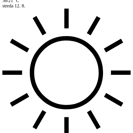
36/21 °C
streda
12. 8.