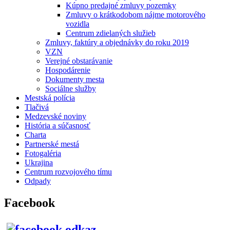
Kúpno predajné zmluvy pozemky
Zmluvy o krátkodobom nájme motorového
vozidla
Centrum zdielaných služieb
Zmluvy, faktúry a objednávky do roku 2019
VZN
Verejné obstarávanie
Hospodárenie
Dokumenty mesta
Sociálne služby
Mestská polícia
Tlačivá
Medzevské noviny
História a súčasnosť
Charta
Partnerské mestá
Fotogaléria
Ukrajina
Centrum rozvojového tímu
Odpady
Facebook