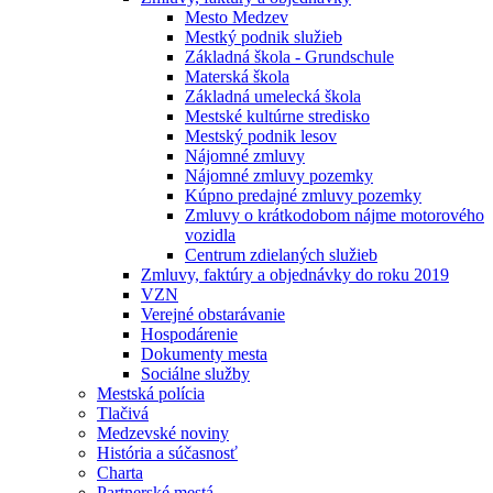
Mesto Medzev
Mestký podnik služieb
Základná škola - Grundschule
Materská škola
Základná umelecká škola
Mestské kultúrne stredisko
Mestský podnik lesov
Nájomné zmluvy
Nájomné zmluvy pozemky
Kúpno predajné zmluvy pozemky
Zmluvy o krátkodobom nájme motorového
vozidla
Centrum zdielaných služieb
Zmluvy, faktúry a objednávky do roku 2019
VZN
Verejné obstarávanie
Hospodárenie
Dokumenty mesta
Sociálne služby
Mestská polícia
Tlačivá
Medzevské noviny
História a súčasnosť
Charta
Partnerské mestá