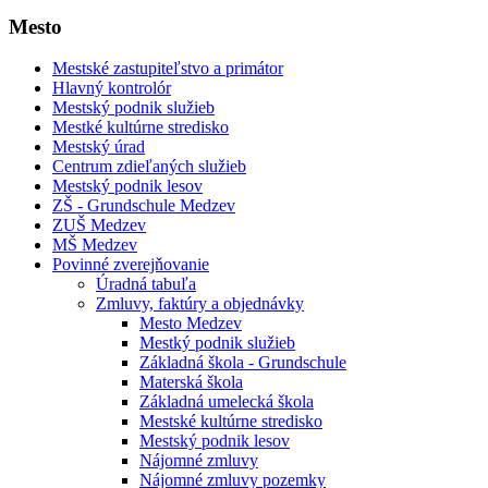
Mesto
Mestské zastupiteľstvo a primátor
Hlavný kontrolór
Mestský podnik služieb
Mestké kultúrne stredisko
Mestský úrad
Centrum zdieľaných služieb
Mestský podnik lesov
ZŠ - Grundschule Medzev
ZUŠ Medzev
MŠ Medzev
Povinné zverejňovanie
Úradná tabuľa
Zmluvy, faktúry a objednávky
Mesto Medzev
Mestký podnik služieb
Základná škola - Grundschule
Materská škola
Základná umelecká škola
Mestské kultúrne stredisko
Mestský podnik lesov
Nájomné zmluvy
Nájomné zmluvy pozemky