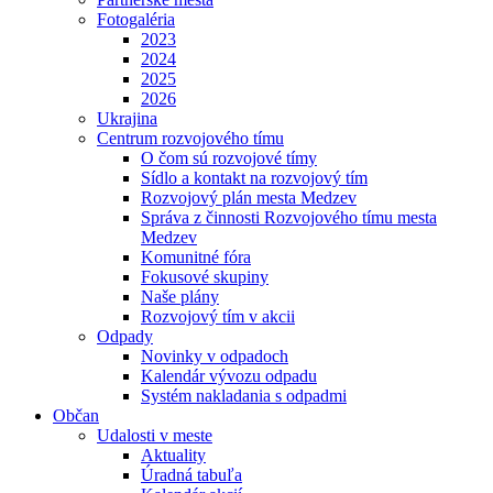
Fotogaléria
2023
2024
2025
2026
Ukrajina
Centrum rozvojového tímu
O čom sú rozvojové tímy
Sídlo a kontakt na rozvojový tím
Rozvojový plán mesta Medzev
Správa z činnosti Rozvojového tímu mesta
Medzev
Komunitné fóra
Fokusové skupiny
Naše plány
Rozvojový tím v akcii
Odpady
Novinky v odpadoch
Kalendár vývozu odpadu
Systém nakladania s odpadmi
Občan
Udalosti v meste
Aktuality
Úradná tabuľa