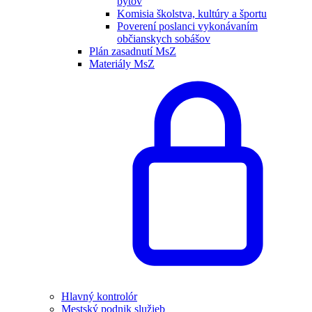
bytov
Komisia školstva, kultúry a športu
Poverení poslanci vykonávaním
občianskych sobášov
Plán zasadnutí MsZ
Materiály MsZ
Hlavný kontrolór
Mestský podnik služieb