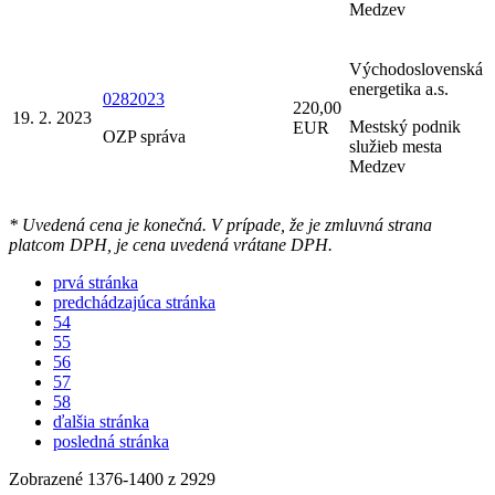
Medzev
Východoslovenská
energetika a.s.
0282023
220,00
19. 2. 2023
Mestský podnik
EUR
OZP správa
služieb mesta
Medzev
* Uvedená cena je konečná. V prípade, že je zmluvná strana
platcom DPH, je cena uvedená vrátane DPH.
prvá stránka
predchádzajúca stránka
54
55
56
57
58
ďalšia stránka
posledná stránka
Zobrazené
1376
-
1400
z 2929