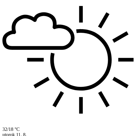
32/18 °C
utorok
11. 8.