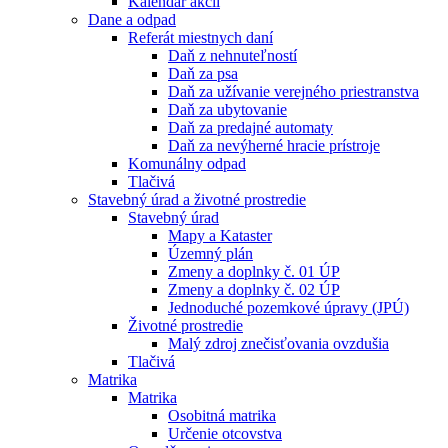
Kalendár akcií
Dane a odpad
Referát miestnych daní
Daň z nehnuteľností
Daň za psa
Daň za užívanie verejného priestranstva
Daň za ubytovanie
Daň za predajné automaty
Daň za nevýherné hracie prístroje
Komunálny odpad
Tlačivá
Stavebný úrad a životné prostredie
Stavebný úrad
Mapy a Kataster
Územný plán
Zmeny a doplnky č. 01 ÚP
Zmeny a doplnky č. 02 ÚP
Jednoduché pozemkové úpravy (JPÚ)
Životné prostredie
Malý zdroj znečisťovania ovzdušia
Tlačivá
Matrika
Matrika
Osobitná matrika
Určenie otcovstva