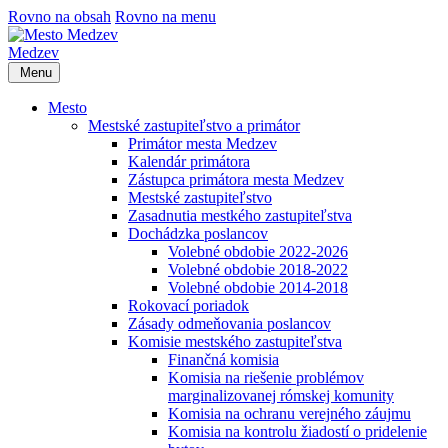
Rovno na obsah
Rovno na menu
Medzev
Menu
Mesto
Mestské zastupiteľstvo a primátor
Primátor mesta Medzev
Kalendár primátora
Zástupca primátora mesta Medzev
Mestské zastupiteľstvo
Zasadnutia mestkého zastupiteľstva
Dochádzka poslancov
Volebné obdobie 2022-2026
Volebné obdobie 2018-2022
Volebné obdobie 2014-2018
Rokovací poriadok
Zásady odmeňovania poslancov
Komisie mestského zastupiteľstva
Finančná komisia
Komisia na riešenie problémov
marginalizovanej rómskej komunity
Komisia na ochranu verejného záujmu
Komisia na kontrolu žiadostí o pridelenie