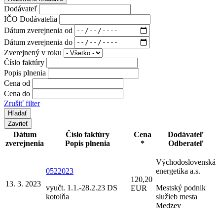
Dodávateľ
IČO Dodávatelia
Dátum zverejnenia od
Dátum zverejnenia do
Zverejnený v roku
Číslo faktúry
Popis plnenia
Cena od
Cena do
Zrušiť filter
Zavrieť
Dátum
Číslo faktúry
Cena
Dodávateľ
zverejnenia
Popis plnenia
*
Odberateľ
Východoslovenská
0522023
energetika a.s.
120,20
13. 3. 2023
vyučt. 1.1.-28.2.23 DS
Mestský podnik
EUR
kotolňa
služieb mesta
Medzev