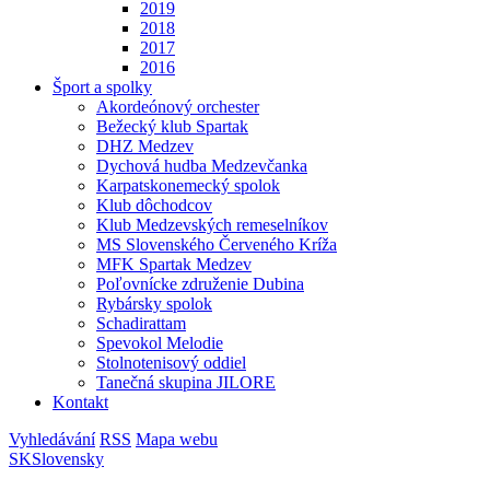
2019
2018
2017
2016
Šport a spolky
Akordeónový orchester
Bežecký klub Spartak
DHZ Medzev
Dychová hudba Medzevčanka
Karpatskonemecký spolok
Klub dôchodcov
Klub Medzevských remeselníkov
MS Slovenského Červeného Kríža
MFK Spartak Medzev
Poľovnícke združenie Dubina
Rybársky spolok
Schadirattam
Spevokol Melodie
Stolnotenisový oddiel
Tanečná skupina JILORE
Kontakt
Vyhledávání
RSS
Mapa webu
SK
Slovensky