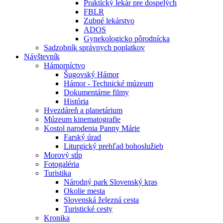
Praktický lekár pre dospelých
FBLR
Zubné lekárstvo
ADOS
Gynekologicko pôrodnícka
Sadzobník správnych poplatkov
Návštevník
Hámorníctvo
Šugovský Hámor
Hámor - Technické múzeum
Dokumentárne filmy
História
Hvezdáreň a planetárium
Múzeum kinematografie
Kostol narodenia Panny Márie
Farský úrad
Liturgický prehľad bohoslužieb
Morový stĺp
Fotogaléria
Turistika
Národný park Slovenský kras
Okolie mesta
Slovenská železná cesta
Turistické cesty
Kronika