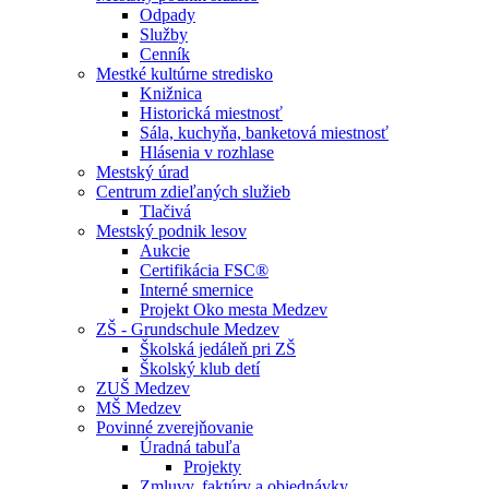
Odpady
Služby
Cenník
Mestké kultúrne stredisko
Knižnica
Historická miestnosť
Sála, kuchyňa, banketová miestnosť
Hlásenia v rozhlase
Mestský úrad
Centrum zdieľaných služieb
Tlačivá
Mestský podnik lesov
Aukcie
Certifikácia FSC®
Interné smernice
Projekt Oko mesta Medzev
ZŠ - Grundschule Medzev
Školská jedáleň pri ZŠ
Školský klub detí
ZUŠ Medzev
MŠ Medzev
Povinné zverejňovanie
Úradná tabuľa
Projekty
Zmluvy, faktúry a objednávky