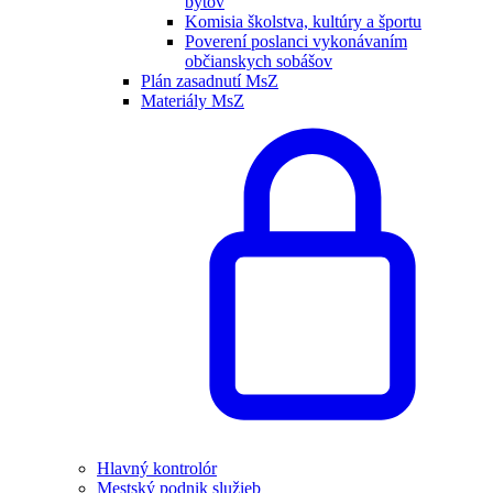
bytov
Komisia školstva, kultúry a športu
Poverení poslanci vykonávaním
občianskych sobášov
Plán zasadnutí MsZ
Materiály MsZ
Hlavný kontrolór
Mestský podnik služieb