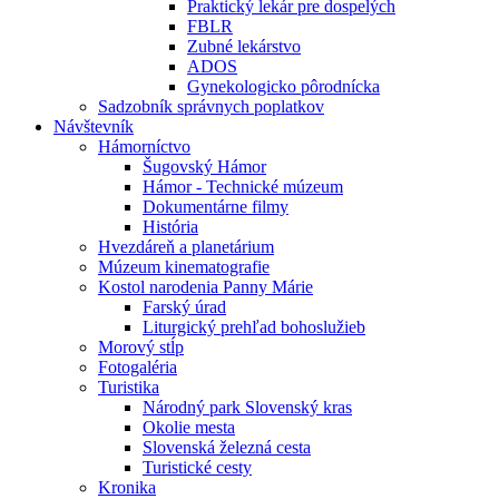
Praktický lekár pre dospelých
FBLR
Zubné lekárstvo
ADOS
Gynekologicko pôrodnícka
Sadzobník správnych poplatkov
Návštevník
Hámorníctvo
Šugovský Hámor
Hámor - Technické múzeum
Dokumentárne filmy
História
Hvezdáreň a planetárium
Múzeum kinematografie
Kostol narodenia Panny Márie
Farský úrad
Liturgický prehľad bohoslužieb
Morový stĺp
Fotogaléria
Turistika
Národný park Slovenský kras
Okolie mesta
Slovenská železná cesta
Turistické cesty
Kronika