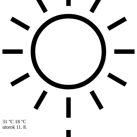
31 °C
18 °C
utorok
11. 8.