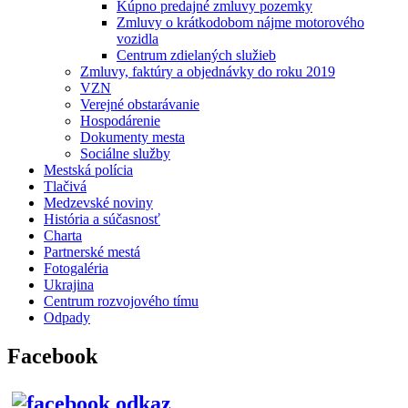
Kúpno predajné zmluvy pozemky
Zmluvy o krátkodobom nájme motorového
vozidla
Centrum zdielaných služieb
Zmluvy, faktúry a objednávky do roku 2019
VZN
Verejné obstarávanie
Hospodárenie
Dokumenty mesta
Sociálne služby
Mestská polícia
Tlačivá
Medzevské noviny
História a súčasnosť
Charta
Partnerské mestá
Fotogaléria
Ukrajina
Centrum rozvojového tímu
Odpady
Facebook