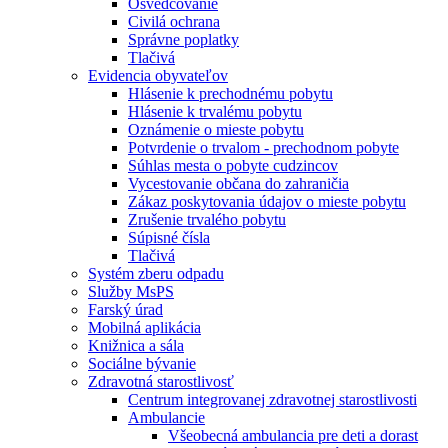
Osvedčovanie
Civilá ochrana
Správne poplatky
Tlačivá
Evidencia obyvateľov
Hlásenie k prechodnému pobytu
Hlásenie k trvalému pobytu
Oznámenie o mieste pobytu
Potvrdenie o trvalom - prechodnom pobyte
Súhlas mesta o pobyte cudzincov
Vycestovanie občana do zahraničia
Zákaz poskytovania údajov o mieste pobytu
Zrušenie trvalého pobytu
Súpisné čísla
Tlačivá
Systém zberu odpadu
Služby MsPS
Farský úrad
Mobilná aplikácia
Knižnica a sála
Sociálne bývanie
Zdravotná starostlivosť
Centrum integrovanej zdravotnej starostlivosti
Ambulancie
Všeobecná ambulancia pre deti a dorast