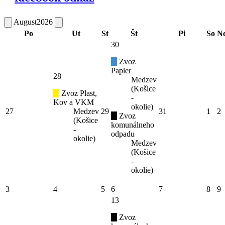
August
2026
Po
Ut
St
Št
Pi
So
N
30
Zvoz
Papier
28
Medzev
(Košice
Zvoz Plast,
-
Kov a VKM
okolie)
27
Medzev
29
31
1
2
Zvoz
(Košice
komunálneho
-
odpadu
okolie)
Medzev
(Košice
-
okolie)
3
4
5
6
7
8
9
13
Zvoz