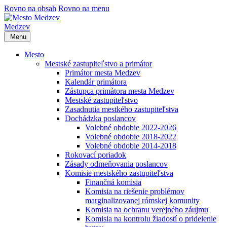
Rovno na obsah
Rovno na menu
Medzev
Menu
Mesto
Mestské zastupiteľstvo a primátor
Primátor mesta Medzev
Kalendár primátora
Zástupca primátora mesta Medzev
Mestské zastupiteľstvo
Zasadnutia mestkého zastupiteľstva
Dochádzka poslancov
Volebné obdobie 2022-2026
Volebné obdobie 2018-2022
Volebné obdobie 2014-2018
Rokovací poriadok
Zásady odmeňovania poslancov
Komisie mestského zastupiteľstva
Finančná komisia
Komisia na riešenie problémov
marginalizovanej rómskej komunity
Komisia na ochranu verejného záujmu
Komisia na kontrolu žiadostí o pridelenie