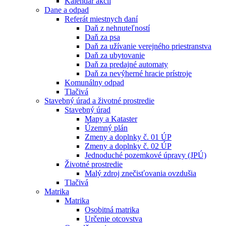
Kalendár akcií
Dane a odpad
Referát miestnych daní
Daň z nehnuteľností
Daň za psa
Daň za užívanie verejného priestranstva
Daň za ubytovanie
Daň za predajné automaty
Daň za nevýherné hracie prístroje
Komunálny odpad
Tlačivá
Stavebný úrad a životné prostredie
Stavebný úrad
Mapy a Kataster
Územný plán
Zmeny a doplnky č. 01 ÚP
Zmeny a doplnky č. 02 ÚP
Jednoduché pozemkové úpravy (JPÚ)
Životné prostredie
Malý zdroj znečisťovania ovzdušia
Tlačivá
Matrika
Matrika
Osobitná matrika
Určenie otcovstva