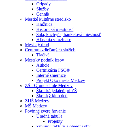
Odpady
Služby
Cenník
Mestké kultúrne stredisko
Knižnica
Historická miestnosť
Sála, kuchyňa, banketová miestnosť
Hlásenia v rozhlase
Mestský úrad
Centrum zdieľaných služieb
Tlačivá
Mestský podnik lesov
Aukcie
Certifikácia FSC®
Interné smernice
Projekt Oko mesta Medzev
ZŠ - Grundschule Medzev
Školská jedáleň pri ZŠ
Školský klub detí
ZUŠ Medzev
MŠ Medzev
Povinné zverejňovanie
Úradná tabuľa
Projekty
Zmluvy, faktúry a objednávky