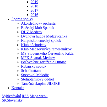
2019
2018
2017
2016
Šport a spolky
Akordeónový orchester
Bežecký klub Spartak
DHZ Medzev
Dychová hudba Medzevčanka
Karpatskonemecký spolok
Klub dôchodcov
Klub Medzevských remeselníkov
MS Slovenského Červeného Kríža
MFK Spartak Medzev
Poľovnícke združenie Dubina
Rybársky spolok
Schadirattam
Spevokol Melodie
Stolnotenisový oddiel
Tanečná skupina JILORE
Kontakt
Vyhledávání
RSS
Mapa webu
SK
Slovensky