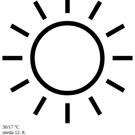
30/17 °C
streda
12. 8.