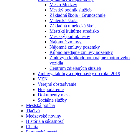
Mesto Medzev
Mestký podnik služieb
Základná škola - Grundschule
Materská škola
Základná umelecká škola
Mestské kultúrne stredisko
Mestský podnik lesov
Nájomné zmluvy
Nájomné zmluvy pozemky
Kúpno predajné zmluvy pozemky
Zmluvy o krátkodobom nájme motorového
vozidla
Centrum zdielaných služieb
Zmluvy, faktúry a objednávky do roku 2019
VZN
Verejné obstarávanie
Hospodárenie
Dokumenty mesta
Sociálne služby
Mestská polícia
Tlačivá
Medzevské noviny
História a súčasnosť
Charta
Partnerské mestá