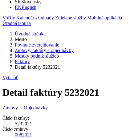
SK
Slovensky
EN
English
Voľby
Kalendár - Odpady
Zdielané služby
Mobilná aplikácia
Úradná tabuľa
Úvodná stránka
Mesto
Povinné zverejňovanie
Zmluvy, faktúry a objednávky
Mestký podnik služieb
Faktúry
Detail faktúry 5232021
Vytlačiť
Detail faktúry 5232021
Zmluvy
|
Objednávky
Číslo faktúry:
5232021
Číslo zmluvy:
0082021