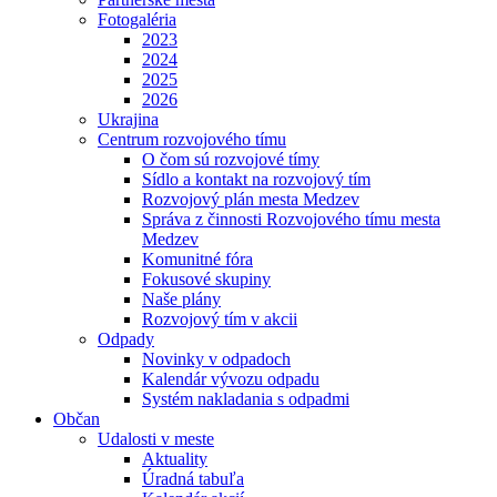
Fotogaléria
2023
2024
2025
2026
Ukrajina
Centrum rozvojového tímu
O čom sú rozvojové tímy
Sídlo a kontakt na rozvojový tím
Rozvojový plán mesta Medzev
Správa z činnosti Rozvojového tímu mesta
Medzev
Komunitné fóra
Fokusové skupiny
Naše plány
Rozvojový tím v akcii
Odpady
Novinky v odpadoch
Kalendár vývozu odpadu
Systém nakladania s odpadmi
Občan
Udalosti v meste
Aktuality
Úradná tabuľa