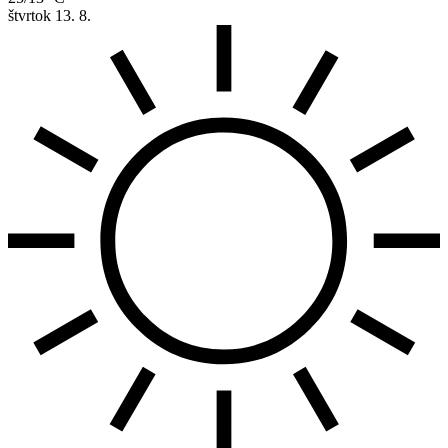
štvrtok
13. 8.