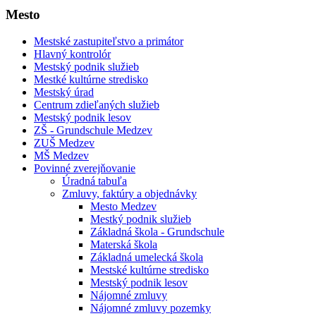
Mesto
Mestské zastupiteľstvo a primátor
Hlavný kontrolór
Mestský podnik služieb
Mestké kultúrne stredisko
Mestský úrad
Centrum zdieľaných služieb
Mestský podnik lesov
ZŠ - Grundschule Medzev
ZUŠ Medzev
MŠ Medzev
Povinné zverejňovanie
Úradná tabuľa
Zmluvy, faktúry a objednávky
Mesto Medzev
Mestký podnik služieb
Základná škola - Grundschule
Materská škola
Základná umelecká škola
Mestské kultúrne stredisko
Mestský podnik lesov
Nájomné zmluvy
Nájomné zmluvy pozemky