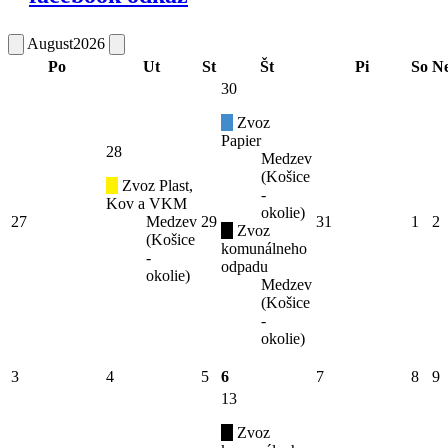
August
2026
Po
Ut
St
Št
Pi
So
N
30
Zvoz
Papier
28
Medzev
(Košice
Zvoz Plast,
-
Kov a VKM
okolie)
27
Medzev
29
31
1
2
Zvoz
(Košice
komunálneho
-
odpadu
okolie)
Medzev
(Košice
-
okolie)
3
4
5
6
7
8
9
13
Zvoz