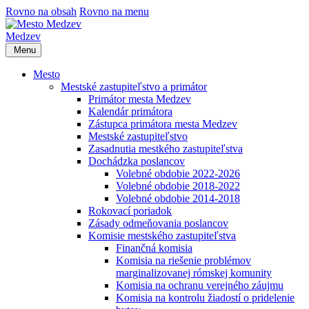
Rovno na obsah
Rovno na menu
Medzev
Menu
Mesto
Mestské zastupiteľstvo a primátor
Primátor mesta Medzev
Kalendár primátora
Zástupca primátora mesta Medzev
Mestské zastupiteľstvo
Zasadnutia mestkého zastupiteľstva
Dochádzka poslancov
Volebné obdobie 2022-2026
Volebné obdobie 2018-2022
Volebné obdobie 2014-2018
Rokovací poriadok
Zásady odmeňovania poslancov
Komisie mestského zastupiteľstva
Finančná komisia
Komisia na riešenie problémov
marginalizovanej rómskej komunity
Komisia na ochranu verejného záujmu
Komisia na kontrolu žiadostí o pridelenie