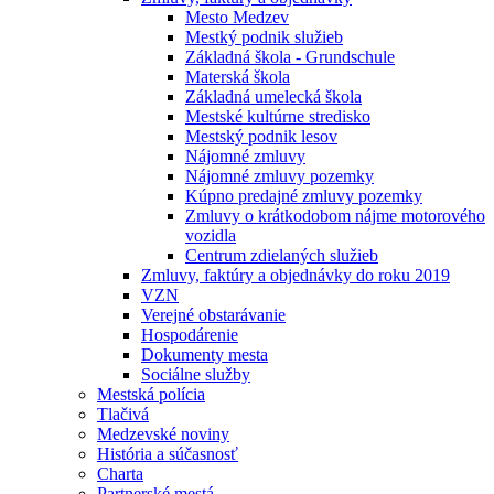
Mesto Medzev
Mestký podnik služieb
Základná škola - Grundschule
Materská škola
Základná umelecká škola
Mestské kultúrne stredisko
Mestský podnik lesov
Nájomné zmluvy
Nájomné zmluvy pozemky
Kúpno predajné zmluvy pozemky
Zmluvy o krátkodobom nájme motorového
vozidla
Centrum zdielaných služieb
Zmluvy, faktúry a objednávky do roku 2019
VZN
Verejné obstarávanie
Hospodárenie
Dokumenty mesta
Sociálne služby
Mestská polícia
Tlačivá
Medzevské noviny
História a súčasnosť
Charta
Partnerské mestá