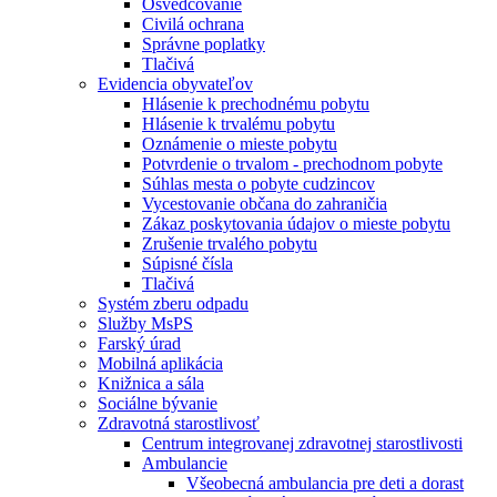
Osvedčovanie
Civilá ochrana
Správne poplatky
Tlačivá
Evidencia obyvateľov
Hlásenie k prechodnému pobytu
Hlásenie k trvalému pobytu
Oznámenie o mieste pobytu
Potvrdenie o trvalom - prechodnom pobyte
Súhlas mesta o pobyte cudzincov
Vycestovanie občana do zahraničia
Zákaz poskytovania údajov o mieste pobytu
Zrušenie trvalého pobytu
Súpisné čísla
Tlačivá
Systém zberu odpadu
Služby MsPS
Farský úrad
Mobilná aplikácia
Knižnica a sála
Sociálne bývanie
Zdravotná starostlivosť
Centrum integrovanej zdravotnej starostlivosti
Ambulancie
Všeobecná ambulancia pre deti a dorast