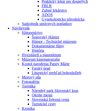
Praktický lekár pre dospelých
FBLR
Zubné lekárstvo
ADOS
Gynekologicko pôrodnícka
Sadzobník správnych poplatkov
Návštevník
Hámorníctvo
Šugovský Hámor
Hámor - Technické múzeum
Dokumentárne filmy
História
Hvezdáreň a planetárium
Múzeum kinematografie
Kostol narodenia Panny Márie
Farský úrad
Liturgický prehľad bohoslužieb
Morový stĺp
Fotogaléria
Turistika
Národný park Slovenský kras
Okolie mesta
Slovenská železná cesta
Turistické cesty
Kronika