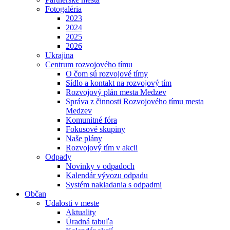
Fotogaléria
2023
2024
2025
2026
Ukrajina
Centrum rozvojového tímu
O čom sú rozvojové tímy
Sídlo a kontakt na rozvojový tím
Rozvojový plán mesta Medzev
Správa z činnosti Rozvojového tímu mesta
Medzev
Komunitné fóra
Fokusové skupiny
Naše plány
Rozvojový tím v akcii
Odpady
Novinky v odpadoch
Kalendár vývozu odpadu
Systém nakladania s odpadmi
Občan
Udalosti v meste
Aktuality
Úradná tabuľa