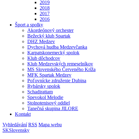
2019
2018
2017
2016
Šport a spolky
Akordeónový orchester
Bežecký klub Spartak
DHZ Medzev
Dychová hudba Medzevčanka
Karpatskonemecký spolok
Klub dôchodcov
Klub Medzevských remeselníkov
MS Slovenského Červeného Kríža
MFK Spartak Medzev
Poľovnícke združenie Dubina
Rybársky spolok
Schadirattam
Spevokol Melodie
Stolnotenisový oddiel
Tanečná skupina JILORE
Kontakt
Vyhledávání
RSS
Mapa webu
SK
Slovensky