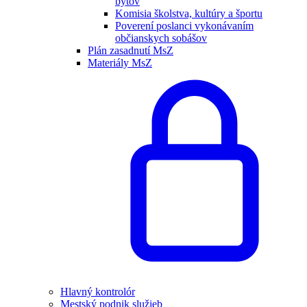
bytov
Komisia školstva, kultúry a športu
Poverení poslanci vykonávaním
občianskych sobášov
Plán zasadnutí MsZ
Materiály MsZ
Hlavný kontrolór
Mestský podnik služieb