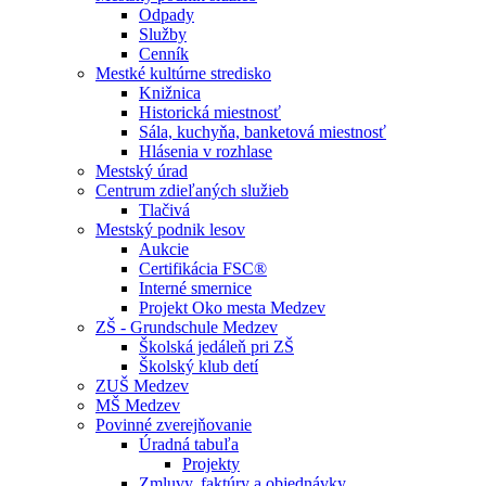
Odpady
Služby
Cenník
Mestké kultúrne stredisko
Knižnica
Historická miestnosť
Sála, kuchyňa, banketová miestnosť
Hlásenia v rozhlase
Mestský úrad
Centrum zdieľaných služieb
Tlačivá
Mestský podnik lesov
Aukcie
Certifikácia FSC®
Interné smernice
Projekt Oko mesta Medzev
ZŠ - Grundschule Medzev
Školská jedáleň pri ZŠ
Školský klub detí
ZUŠ Medzev
MŠ Medzev
Povinné zverejňovanie
Úradná tabuľa
Projekty
Zmluvy, faktúry a objednávky