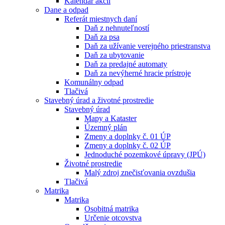
Kalendár akcií
Dane a odpad
Referát miestnych daní
Daň z nehnuteľností
Daň za psa
Daň za užívanie verejného priestranstva
Daň za ubytovanie
Daň za predajné automaty
Daň za nevýherné hracie prístroje
Komunálny odpad
Tlačivá
Stavebný úrad a životné prostredie
Stavebný úrad
Mapy a Kataster
Územný plán
Zmeny a doplnky č. 01 ÚP
Zmeny a doplnky č. 02 ÚP
Jednoduché pozemkové úpravy (JPÚ)
Životné prostredie
Malý zdroj znečisťovania ovzdušia
Tlačivá
Matrika
Matrika
Osobitná matrika
Určenie otcovstva