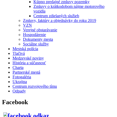
Kúpno predajné zmluvy pozemky
Zmluvy o krátkodobom nájme motorového
vozidla
Centrum zdielaných služieb
Zmluvy, faktúry a objednávky do roku 2019
VZN
Verejné obstarávanie
Hospodárenie
Dokumenty mesta
Sociálne služby
Mestská polícia
Tlačivá
Medzevské noviny
História a súčasnosť
Charta
Partnerské mestá
Fotogaléria
Ukrajina
Centrum rozvojového tímu
Odpady
Facebook