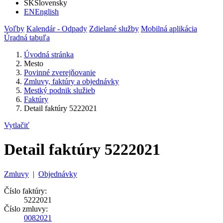
SK
Slovensky
EN
English
Voľby
Kalendár - Odpady
Zdielané služby
Mobilná aplikácia
Úradná tabuľa
Úvodná stránka
Mesto
Povinné zverejňovanie
Zmluvy, faktúry a objednávky
Mestký podnik služieb
Faktúry
Detail faktúry 5222021
Vytlačiť
Detail faktúry 5222021
Zmluvy
|
Objednávky
Číslo faktúry:
5222021
Číslo zmluvy:
0082021