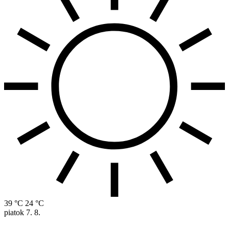
39 °C
24 °C
piatok
7. 8.