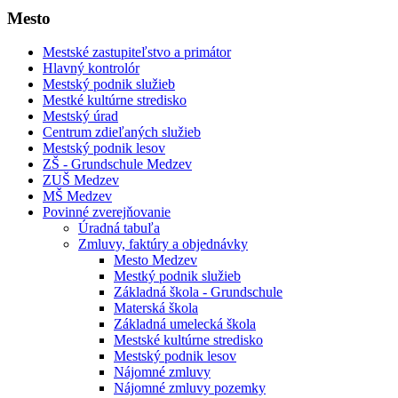
Mesto
Mestské zastupiteľstvo a primátor
Hlavný kontrolór
Mestský podnik služieb
Mestké kultúrne stredisko
Mestský úrad
Centrum zdieľaných služieb
Mestský podnik lesov
ZŠ - Grundschule Medzev
ZUŠ Medzev
MŠ Medzev
Povinné zverejňovanie
Úradná tabuľa
Zmluvy, faktúry a objednávky
Mesto Medzev
Mestký podnik služieb
Základná škola - Grundschule
Materská škola
Základná umelecká škola
Mestské kultúrne stredisko
Mestský podnik lesov
Nájomné zmluvy
Nájomné zmluvy pozemky