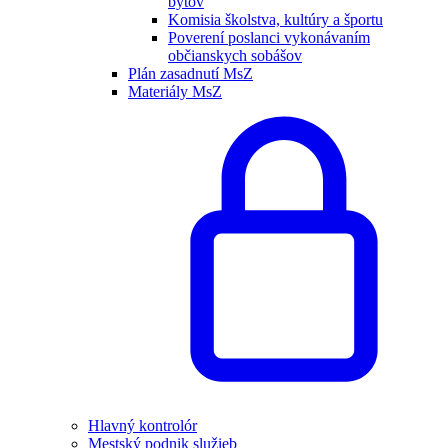
bytov
Komisia školstva, kultúry a športu
Poverení poslanci vykonávaním
občianskych sobášov
Plán zasadnutí MsZ
Materiály MsZ
Hlavný kontrolór
Mestský podnik služieb