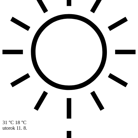
31 °C
18 °C
utorok
11. 8.