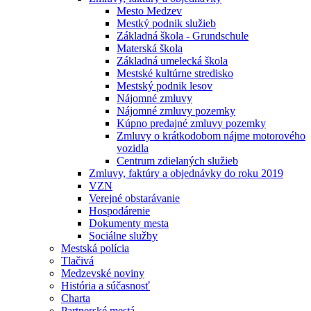
Mesto Medzev
Mestký podnik služieb
Základná škola - Grundschule
Materská škola
Základná umelecká škola
Mestské kultúrne stredisko
Mestský podnik lesov
Nájomné zmluvy
Nájomné zmluvy pozemky
Kúpno predajné zmluvy pozemky
Zmluvy o krátkodobom nájme motorového
vozidla
Centrum zdielaných služieb
Zmluvy, faktúry a objednávky do roku 2019
VZN
Verejné obstarávanie
Hospodárenie
Dokumenty mesta
Sociálne služby
Mestská polícia
Tlačivá
Medzevské noviny
História a súčasnosť
Charta
Partnerské mestá