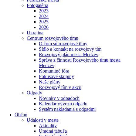
Fotogaléria
2023
2024
2025
2026
Ukrajina
Centrum rozvojového tímu
O čom sú rozvojové tímy
Sídlo a kontakt na rozvojový tím
Rozvojový plán mesta Medzev
Správa z činnosti Rozvojového tímu mesta
Medzev
Komunitné fóra
Fokusové skupiny
Naše plány
Rozvojový tím v akcii
Odpady
Novinky v odpadoch
Kalendár vývozu odpadu
Systém nakladania s odpadmi
Občan
Udalosti v meste
Aktuality
Úradná tabuľa