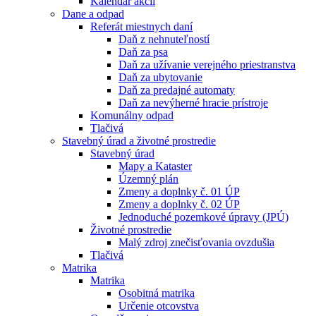
Kalendár akcií
Dane a odpad
Referát miestnych daní
Daň z nehnuteľností
Daň za psa
Daň za užívanie verejného priestranstva
Daň za ubytovanie
Daň za predajné automaty
Daň za nevýherné hracie prístroje
Komunálny odpad
Tlačivá
Stavebný úrad a životné prostredie
Stavebný úrad
Mapy a Kataster
Územný plán
Zmeny a doplnky č. 01 ÚP
Zmeny a doplnky č. 02 ÚP
Jednoduché pozemkové úpravy (JPÚ)
Životné prostredie
Malý zdroj znečisťovania ovzdušia
Tlačivá
Matrika
Matrika
Osobitná matrika
Určenie otcovstva