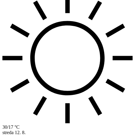
30/17 °C
streda
12. 8.