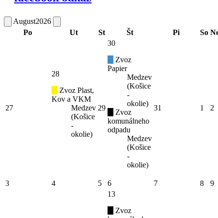
August
2026
Po
Ut
St
Št
Pi
So
N
30
Zvoz
Papier
28
Medzev
(Košice
Zvoz Plast,
-
Kov a VKM
okolie)
27
Medzev
29
31
1
2
Zvoz
(Košice
komunálneho
-
odpadu
okolie)
Medzev
(Košice
-
okolie)
3
4
5
6
7
8
9
13
Zvoz