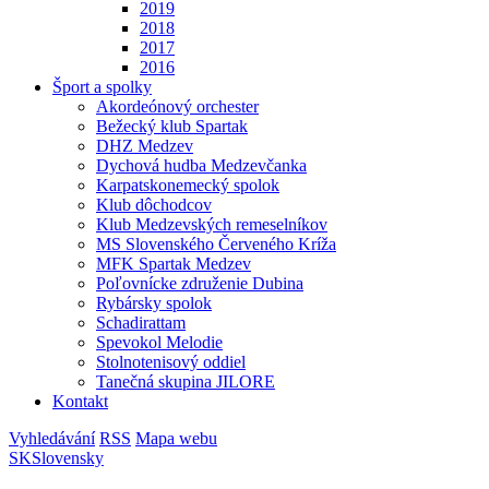
2019
2018
2017
2016
Šport a spolky
Akordeónový orchester
Bežecký klub Spartak
DHZ Medzev
Dychová hudba Medzevčanka
Karpatskonemecký spolok
Klub dôchodcov
Klub Medzevských remeselníkov
MS Slovenského Červeného Kríža
MFK Spartak Medzev
Poľovnícke združenie Dubina
Rybársky spolok
Schadirattam
Spevokol Melodie
Stolnotenisový oddiel
Tanečná skupina JILORE
Kontakt
Vyhledávání
RSS
Mapa webu
SK
Slovensky