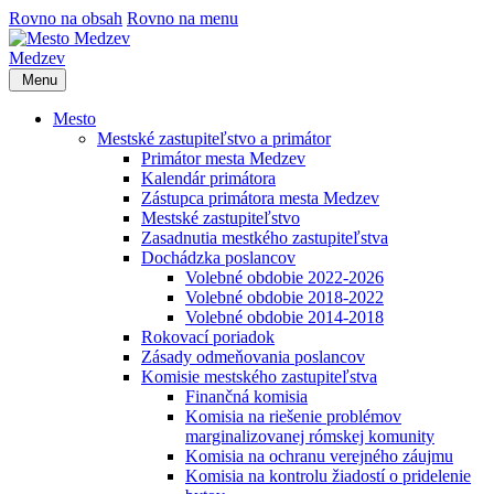
Rovno na obsah
Rovno na menu
Medzev
Menu
Mesto
Mestské zastupiteľstvo a primátor
Primátor mesta Medzev
Kalendár primátora
Zástupca primátora mesta Medzev
Mestské zastupiteľstvo
Zasadnutia mestkého zastupiteľstva
Dochádzka poslancov
Volebné obdobie 2022-2026
Volebné obdobie 2018-2022
Volebné obdobie 2014-2018
Rokovací poriadok
Zásady odmeňovania poslancov
Komisie mestského zastupiteľstva
Finančná komisia
Komisia na riešenie problémov
marginalizovanej rómskej komunity
Komisia na ochranu verejného záujmu
Komisia na kontrolu žiadostí o pridelenie