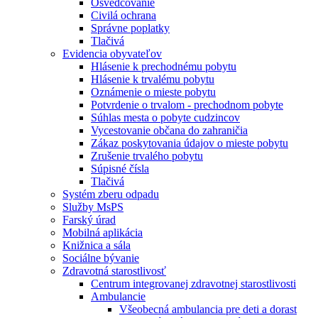
Osvedčovanie
Civilá ochrana
Správne poplatky
Tlačivá
Evidencia obyvateľov
Hlásenie k prechodnému pobytu
Hlásenie k trvalému pobytu
Oznámenie o mieste pobytu
Potvrdenie o trvalom - prechodnom pobyte
Súhlas mesta o pobyte cudzincov
Vycestovanie občana do zahraničia
Zákaz poskytovania údajov o mieste pobytu
Zrušenie trvalého pobytu
Súpisné čísla
Tlačivá
Systém zberu odpadu
Služby MsPS
Farský úrad
Mobilná aplikácia
Knižnica a sála
Sociálne bývanie
Zdravotná starostlivosť
Centrum integrovanej zdravotnej starostlivosti
Ambulancie
Všeobecná ambulancia pre deti a dorast