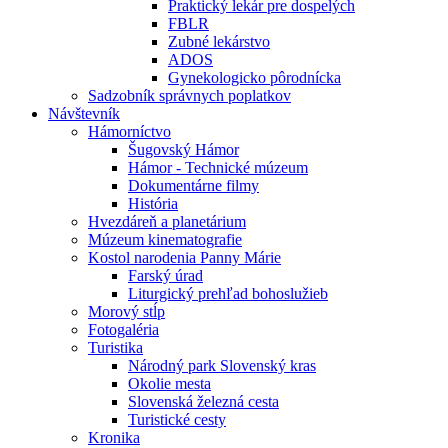
Praktický lekár pre dospelých
FBLR
Zubné lekárstvo
ADOS
Gynekologicko pôrodnícka
Sadzobník správnych poplatkov
Návštevník
Hámorníctvo
Šugovský Hámor
Hámor - Technické múzeum
Dokumentárne filmy
História
Hvezdáreň a planetárium
Múzeum kinematografie
Kostol narodenia Panny Márie
Farský úrad
Liturgický prehľad bohoslužieb
Morový stĺp
Fotogaléria
Turistika
Národný park Slovenský kras
Okolie mesta
Slovenská železná cesta
Turistické cesty
Kronika