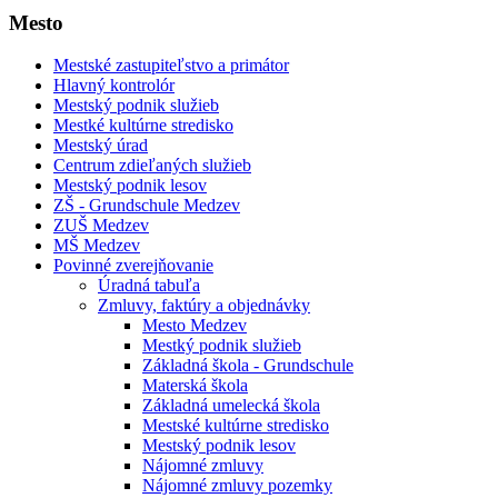
Mesto
Mestské zastupiteľstvo a primátor
Hlavný kontrolór
Mestský podnik služieb
Mestké kultúrne stredisko
Mestský úrad
Centrum zdieľaných služieb
Mestský podnik lesov
ZŠ - Grundschule Medzev
ZUŠ Medzev
MŠ Medzev
Povinné zverejňovanie
Úradná tabuľa
Zmluvy, faktúry a objednávky
Mesto Medzev
Mestký podnik služieb
Základná škola - Grundschule
Materská škola
Základná umelecká škola
Mestské kultúrne stredisko
Mestský podnik lesov
Nájomné zmluvy
Nájomné zmluvy pozemky