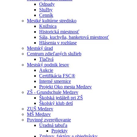
Odpady
Služby
Cenník
Mestké kultúrne stredisko
Knižnica
Historická miestnosť
Sála, kuchyňa, banketová miestnosť
Hlásenia v rozhlase
Mestský úrad
Centrum zdieľaných služieb
Tlačivá
Mestský podnik lesov
Aukcie
Certifikácia FSC®
Interné smernice
Projekt Oko mesta Medzev
ZŠ - Grundschule Medzev
Školská jedáleň pri ZŠ
Školský klub detí
ZUŠ Medzev
MŠ Medzev
Povinné zverejňovanie
Úradná tabuľa
Projekty
Zmluvy, faktúry a objednávky