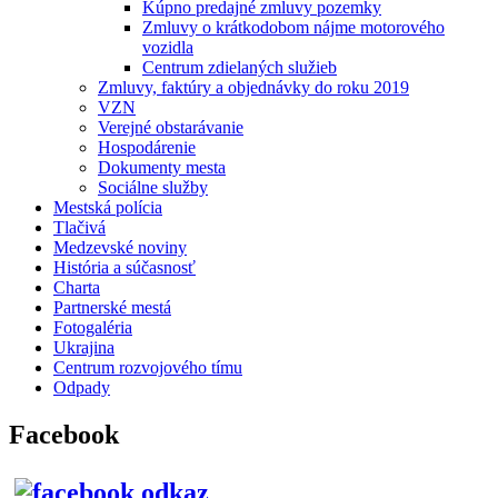
Kúpno predajné zmluvy pozemky
Zmluvy o krátkodobom nájme motorového
vozidla
Centrum zdielaných služieb
Zmluvy, faktúry a objednávky do roku 2019
VZN
Verejné obstarávanie
Hospodárenie
Dokumenty mesta
Sociálne služby
Mestská polícia
Tlačivá
Medzevské noviny
História a súčasnosť
Charta
Partnerské mestá
Fotogaléria
Ukrajina
Centrum rozvojového tímu
Odpady
Facebook