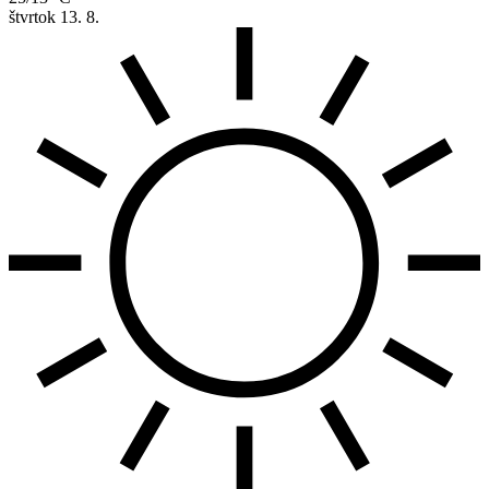
štvrtok
13. 8.