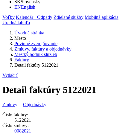
SK
Slovensky
EN
English
Voľby
Kalendár - Odpady
Zdielané služby
Mobilná aplikácia
Úradná tabuľa
Úvodná stránka
Mesto
Povinné zverejňovanie
Zmluvy, faktúry a objednávky
Mestký podnik služieb
Faktúry
Detail faktúry 5122021
Vytlačiť
Detail faktúry 5122021
Zmluvy
|
Objednávky
Číslo faktúry:
5122021
Číslo zmluvy:
0082021