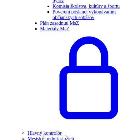
bytov
Komisia školstva, kultúry a športu
Poverení poslanci vykonávaním
občianskych sobášov
Plán zasadnutí MsZ
Materiály MsZ
Hlavný kontrolór
Mestský podnik služieb