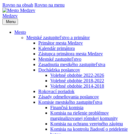
Rovno na obsah
Rovno na menu
Medzev
Menu
Mesto
Mestské zastupiteľstvo a primátor
Primátor mesta Medzev
Kalendár primátora
Zástupca primátora mesta Medzev
Mestské zastupiteľstvo
Zasadnutia mestkého zastupiteľstva
Dochádzka poslancov
Volebné obdobie 2022-2026
Volebné obdobie 2018-2022
Volebné obdobie 2014-2018
Rokovací poriadok
Zásady odmeňovania poslancov
Komisie mestského zastupiteľstva
Finančná komisia
Komisia na riešenie problémov
marginalizovanej rómskej komunity
Komisia na ochranu verejného záujmu
Komisia na kontrolu žiadostí o pridelenie