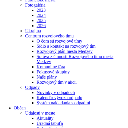
Fotogaléria
2023
2024
2025
2026
Ukrajina
Centrum rozvojového tímu
O čom sú rozvojové tímy
Sídlo a kontakt na rozvojový tím
Rozvojový plán mesta Medzev
Správa z činnosti Rozvojového tímu mesta
Medzev
Komunitné fóra
Fokusové skupiny
Naše plány
Rozvojový tím v akcii
Odpady
Novinky v odpadoch
Kalendár vývozu odpadu
Systém nakladania s odpadmi
Občan
Udalosti v meste
Aktuality
Úradná tabuľa