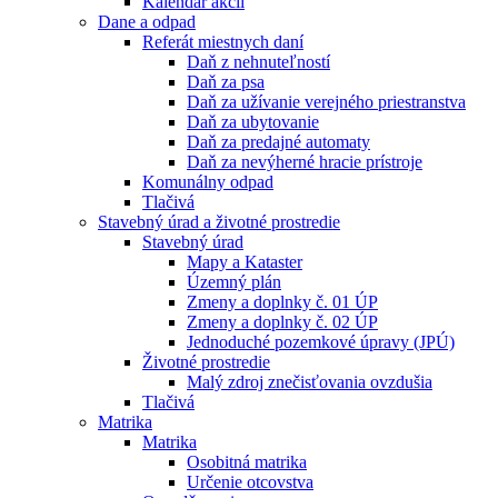
Kalendár akcií
Dane a odpad
Referát miestnych daní
Daň z nehnuteľností
Daň za psa
Daň za užívanie verejného priestranstva
Daň za ubytovanie
Daň za predajné automaty
Daň za nevýherné hracie prístroje
Komunálny odpad
Tlačivá
Stavebný úrad a životné prostredie
Stavebný úrad
Mapy a Kataster
Územný plán
Zmeny a doplnky č. 01 ÚP
Zmeny a doplnky č. 02 ÚP
Jednoduché pozemkové úpravy (JPÚ)
Životné prostredie
Malý zdroj znečisťovania ovzdušia
Tlačivá
Matrika
Matrika
Osobitná matrika
Určenie otcovstva