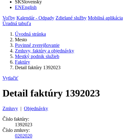
SK
Slovensky
EN
English
Voľby
Kalendár - Odpady
Zdielané služby
Mobilná aplikácia
Úradná tabuľa
Úvodná stránka
Mesto
Povinné zverejňovanie
Zmluvy, faktúry a objednávky
Mestký podnik služieb
Faktúry
Detail faktúry 1392023
Vytlačiť
Detail faktúry 1392023
Zmluvy
|
Objednávky
Číslo faktúry:
1392023
Číslo zmluvy:
0202020