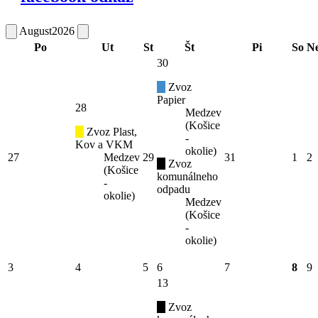
August
2026
Po
Ut
St
Št
Pi
So
N
30
Zvoz
Papier
28
Medzev
(Košice
Zvoz Plast,
-
Kov a VKM
okolie)
27
Medzev
29
31
1
2
Zvoz
(Košice
komunálneho
-
odpadu
okolie)
Medzev
(Košice
-
okolie)
3
4
5
6
7
8
9
13
Zvoz