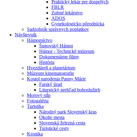
Praktický lekár pre dospelých
FBLR
Zubné lekárstvo
ADOS
Gynekologicko pôrodnícka
Sadzobník správnych poplatkov
Návštevník
Hámorníctvo
Šugovský Hámor
Hámor - Technické múzeum
Dokumentárne filmy
História
Hvezdáreň a planetárium
Múzeum kinematografie
Kostol narodenia Panny Márie
Farský úrad
Liturgický prehľad bohoslužieb
Morový stĺp
Fotogaléria
Turistika
Národný park Slovenský kras
Okolie mesta
Slovenská železná cesta
Turistické cesty
Kronika