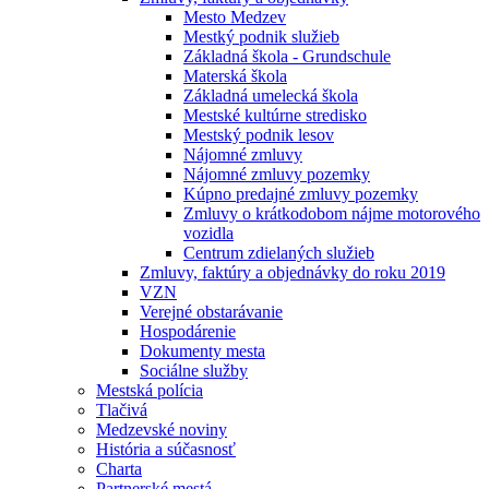
Mesto Medzev
Mestký podnik služieb
Základná škola - Grundschule
Materská škola
Základná umelecká škola
Mestské kultúrne stredisko
Mestský podnik lesov
Nájomné zmluvy
Nájomné zmluvy pozemky
Kúpno predajné zmluvy pozemky
Zmluvy o krátkodobom nájme motorového
vozidla
Centrum zdielaných služieb
Zmluvy, faktúry a objednávky do roku 2019
VZN
Verejné obstarávanie
Hospodárenie
Dokumenty mesta
Sociálne služby
Mestská polícia
Tlačivá
Medzevské noviny
História a súčasnosť
Charta
Partnerské mestá