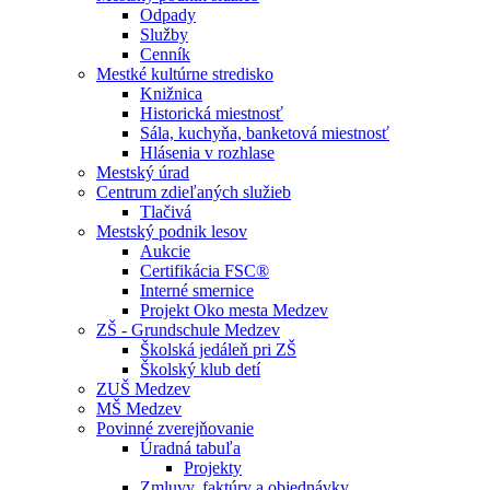
Odpady
Služby
Cenník
Mestké kultúrne stredisko
Knižnica
Historická miestnosť
Sála, kuchyňa, banketová miestnosť
Hlásenia v rozhlase
Mestský úrad
Centrum zdieľaných služieb
Tlačivá
Mestský podnik lesov
Aukcie
Certifikácia FSC®
Interné smernice
Projekt Oko mesta Medzev
ZŠ - Grundschule Medzev
Školská jedáleň pri ZŠ
Školský klub detí
ZUŠ Medzev
MŠ Medzev
Povinné zverejňovanie
Úradná tabuľa
Projekty
Zmluvy, faktúry a objednávky