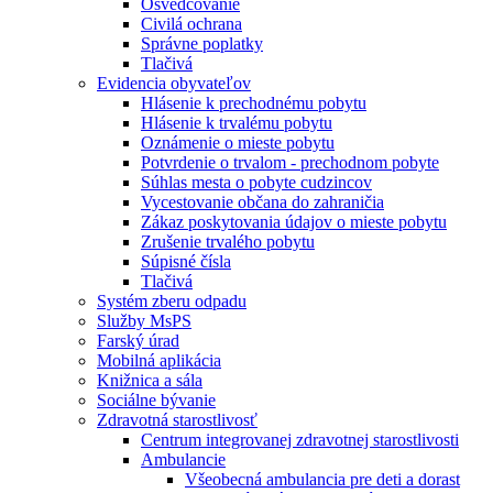
Osvedčovanie
Civilá ochrana
Správne poplatky
Tlačivá
Evidencia obyvateľov
Hlásenie k prechodnému pobytu
Hlásenie k trvalému pobytu
Oznámenie o mieste pobytu
Potvrdenie o trvalom - prechodnom pobyte
Súhlas mesta o pobyte cudzincov
Vycestovanie občana do zahraničia
Zákaz poskytovania údajov o mieste pobytu
Zrušenie trvalého pobytu
Súpisné čísla
Tlačivá
Systém zberu odpadu
Služby MsPS
Farský úrad
Mobilná aplikácia
Knižnica a sála
Sociálne bývanie
Zdravotná starostlivosť
Centrum integrovanej zdravotnej starostlivosti
Ambulancie
Všeobecná ambulancia pre deti a dorast