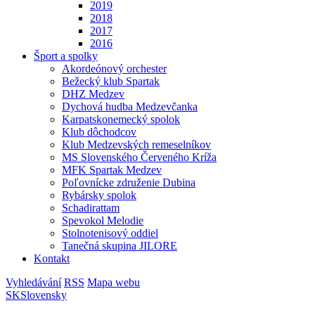
2019
2018
2017
2016
Šport a spolky
Akordeónový orchester
Bežecký klub Spartak
DHZ Medzev
Dychová hudba Medzevčanka
Karpatskonemecký spolok
Klub dôchodcov
Klub Medzevských remeselníkov
MS Slovenského Červeného Kríža
MFK Spartak Medzev
Poľovnícke združenie Dubina
Rybársky spolok
Schadirattam
Spevokol Melodie
Stolnotenisový oddiel
Tanečná skupina JILORE
Kontakt
Vyhledávání
RSS
Mapa webu
SK
Slovensky