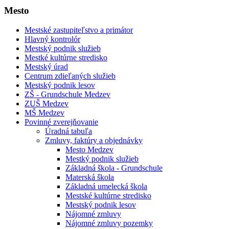
Mesto
Mestské zastupiteľstvo a primátor
Hlavný kontrolór
Mestský podnik služieb
Mestké kultúrne stredisko
Mestský úrad
Centrum zdieľaných služieb
Mestský podnik lesov
ZŠ - Grundschule Medzev
ZUŠ Medzev
MŠ Medzev
Povinné zverejňovanie
Úradná tabuľa
Zmluvy, faktúry a objednávky
Mesto Medzev
Mestký podnik služieb
Základná škola - Grundschule
Materská škola
Základná umelecká škola
Mestské kultúrne stredisko
Mestský podnik lesov
Nájomné zmluvy
Nájomné zmluvy pozemky