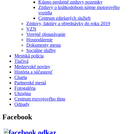
Kúpno predajné zmluvy pozemky
Zmluvy o krátkodobom nájme motorového
vozidla
Centrum zdielaných služieb
Zmluvy, faktúry a objednávky do roku 2019
VZN
Verejné obstarávanie
Hospodárenie
Dokumenty mesta
Sociálne služby
Mestská polícia
Tlačivá
Medzevské noviny
História a súčasnosť
Charta
Partnerské mestá
Fotogaléria
Ukrajina
Centrum rozvojového tímu
Odpady
Facebook