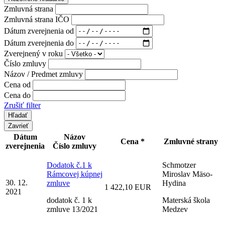
Zmluvná strana
Zmluvná strana IČO
Dátum zverejnenia od
Dátum zverejnenia do
Zverejnený v roku
Číslo zmluvy
Názov / Predmet zmluvy
Cena od
Cena do
Zrušiť filter
Zavrieť
Dátum
Názov
Cena *
Zmluvné strany
zverejnenia
Číslo zmluvy
Dodatok č.1 k
Schmotzer
Rámcovej kúpnej
Miroslav Mäso-
30. 12.
zmluve
Hydina
1 422,10 EUR
2021
dodatok č. 1 k
Materská škola
zmluve 13/2021
Medzev