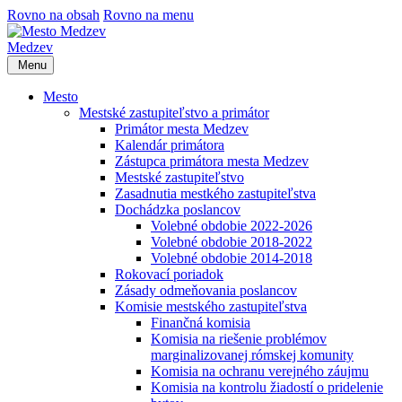
Rovno na obsah
Rovno na menu
Medzev
Menu
Mesto
Mestské zastupiteľstvo a primátor
Primátor mesta Medzev
Kalendár primátora
Zástupca primátora mesta Medzev
Mestské zastupiteľstvo
Zasadnutia mestkého zastupiteľstva
Dochádzka poslancov
Volebné obdobie 2022-2026
Volebné obdobie 2018-2022
Volebné obdobie 2014-2018
Rokovací poriadok
Zásady odmeňovania poslancov
Komisie mestského zastupiteľstva
Finančná komisia
Komisia na riešenie problémov
marginalizovanej rómskej komunity
Komisia na ochranu verejného záujmu
Komisia na kontrolu žiadostí o pridelenie