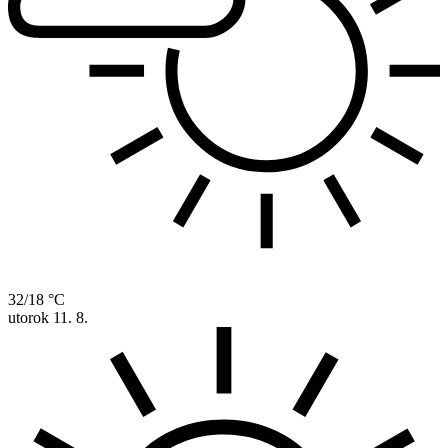
32/18 °C
utorok
11. 8.