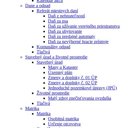
Kalendár akcií
Dane a odpad
Referát miestnych daní
Daň z nehnuteľností
Daň za psa
Daň za užívanie verejného priestranstva
Daň za ubytovanie
Daň za predajné automaty
Daň za nevýherné hracie prístroje
Komunálny odpad
Tlačivá
Stavebný úrad a životné prostredie
Stavebný úrad
Mapy a Kataster
Územný plán
Zmeny a doplnky č. 01 ÚP
Zmeny a doplnky č. 02 ÚP
Jednoduché pozemkové úpravy (JPÚ)
Životné prostredie
Malý zdroj znečisťovania ovzdušia
Tlačivá
Matrika
Matrika
Osobitná matrika
Určenie otcovstva