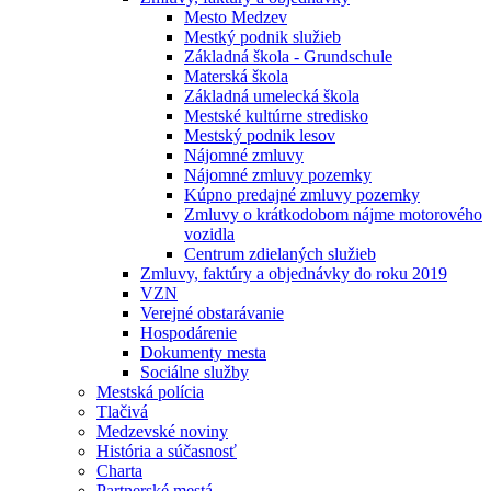
Mesto Medzev
Mestký podnik služieb
Základná škola - Grundschule
Materská škola
Základná umelecká škola
Mestské kultúrne stredisko
Mestský podnik lesov
Nájomné zmluvy
Nájomné zmluvy pozemky
Kúpno predajné zmluvy pozemky
Zmluvy o krátkodobom nájme motorového
vozidla
Centrum zdielaných služieb
Zmluvy, faktúry a objednávky do roku 2019
VZN
Verejné obstarávanie
Hospodárenie
Dokumenty mesta
Sociálne služby
Mestská polícia
Tlačivá
Medzevské noviny
História a súčasnosť
Charta
Partnerské mestá