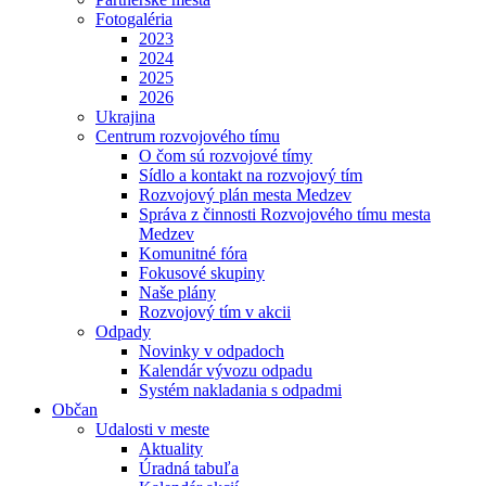
Fotogaléria
2023
2024
2025
2026
Ukrajina
Centrum rozvojového tímu
O čom sú rozvojové tímy
Sídlo a kontakt na rozvojový tím
Rozvojový plán mesta Medzev
Správa z činnosti Rozvojového tímu mesta
Medzev
Komunitné fóra
Fokusové skupiny
Naše plány
Rozvojový tím v akcii
Odpady
Novinky v odpadoch
Kalendár vývozu odpadu
Systém nakladania s odpadmi
Občan
Udalosti v meste
Aktuality
Úradná tabuľa