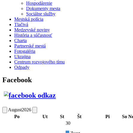
Hospodárenie
Dokumenty mesta
Sociálne služby
Mestská polícia
Tlačivá
Medzevské noviny
História a súčasnosť
Charta
Partnerské mestá
Fotogaléria
Ukrajina
Centrum rozvojového tímu
Odpady
Facebook
August
2026
Po
Ut
St
Št
Pi
So
N
30