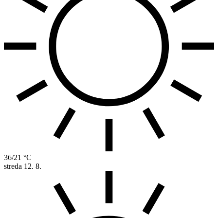
36/21 °C
streda
12. 8.