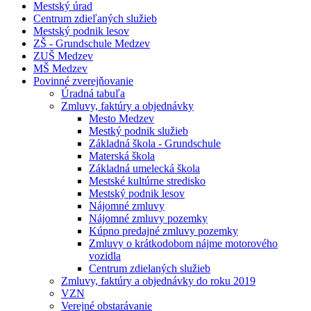
Mestský úrad
Centrum zdieľaných služieb
Mestský podnik lesov
ZŠ - Grundschule Medzev
ZUŠ Medzev
MŠ Medzev
Povinné zverejňovanie
Úradná tabuľa
Zmluvy, faktúry a objednávky
Mesto Medzev
Mestký podnik služieb
Základná škola - Grundschule
Materská škola
Základná umelecká škola
Mestské kultúrne stredisko
Mestský podnik lesov
Nájomné zmluvy
Nájomné zmluvy pozemky
Kúpno predajné zmluvy pozemky
Zmluvy o krátkodobom nájme motorového
vozidla
Centrum zdielaných služieb
Zmluvy, faktúry a objednávky do roku 2019
VZN
Verejné obstarávanie