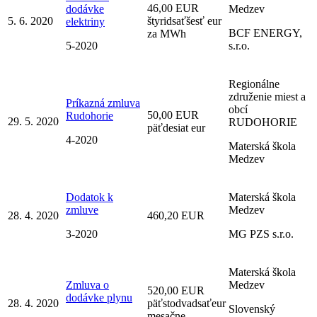
46,00 EUR
dodávke
Medzev
5. 6. 2020
štyridsaťšesť eur
elektriny
BCF ENERGY,
za MWh
5-2020
s.r.o.
Regionálne
združenie miest a
Príkazná zmluva
obcí
50,00 EUR
Rudohorie
29. 5. 2020
RUDOHORIE
päťdesiat eur
4-2020
Materská škola
Medzev
Dodatok k
Materská škola
zmluve
Medzev
28. 4. 2020
460,20 EUR
3-2020
MG PZS s.r.o.
Materská škola
Zmluva o
Medzev
520,00 EUR
dodávke plynu
28. 4. 2020
päťstodvadsaťeur
Slovenský
mesačne