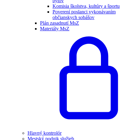
bytov
Komisia školstva, kultúry a športu
Poverení poslanci vykonávaním
občianskych sobášov
Plán zasadnutí MsZ
Materiály MsZ
Hlavný kontrolór
Mestský podnik služieb