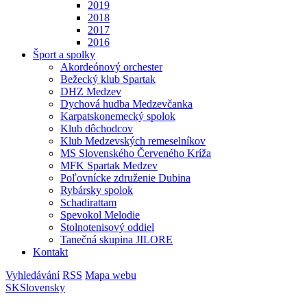
2019
2018
2017
2016
Šport a spolky
Akordeónový orchester
Bežecký klub Spartak
DHZ Medzev
Dychová hudba Medzevčanka
Karpatskonemecký spolok
Klub dôchodcov
Klub Medzevských remeselníkov
MS Slovenského Červeného Kríža
MFK Spartak Medzev
Poľovnícke združenie Dubina
Rybársky spolok
Schadirattam
Spevokol Melodie
Stolnotenisový oddiel
Tanečná skupina JILORE
Kontakt
Vyhledávání
RSS
Mapa webu
SK
Slovensky