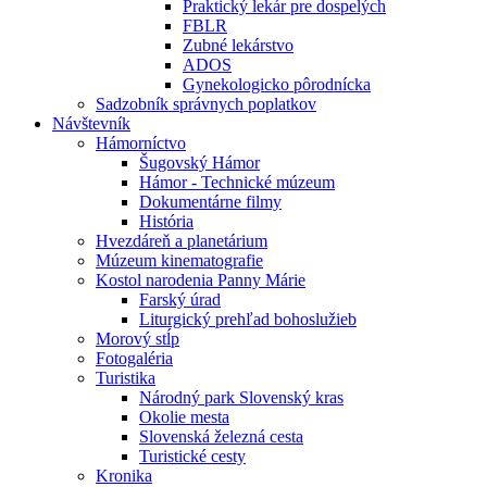
Praktický lekár pre dospelých
FBLR
Zubné lekárstvo
ADOS
Gynekologicko pôrodnícka
Sadzobník správnych poplatkov
Návštevník
Hámorníctvo
Šugovský Hámor
Hámor - Technické múzeum
Dokumentárne filmy
História
Hvezdáreň a planetárium
Múzeum kinematografie
Kostol narodenia Panny Márie
Farský úrad
Liturgický prehľad bohoslužieb
Morový stĺp
Fotogaléria
Turistika
Národný park Slovenský kras
Okolie mesta
Slovenská železná cesta
Turistické cesty
Kronika