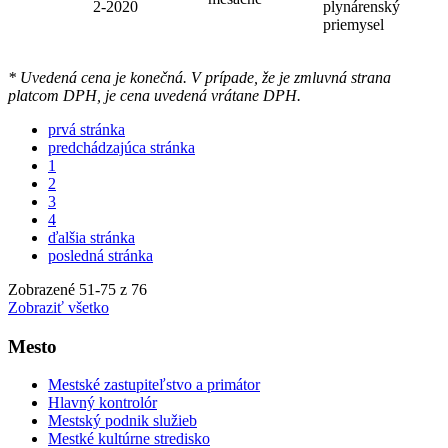
2-2020
plynárenský
priemysel
* Uvedená cena je konečná. V prípade, že je zmluvná strana
platcom DPH, je cena uvedená vrátane DPH.
prvá stránka
predchádzajúca stránka
1
2
3
4
ďalšia stránka
posledná stránka
Zobrazené
51
-
75
z 76
Zobraziť všetko
Mesto
Mestské zastupiteľstvo a primátor
Hlavný kontrolór
Mestský podnik služieb
Mestké kultúrne stredisko