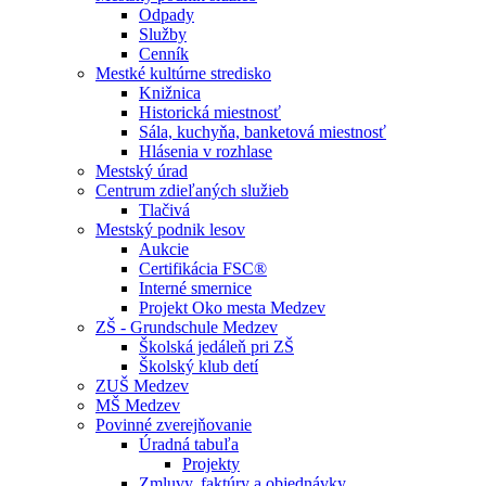
Odpady
Služby
Cenník
Mestké kultúrne stredisko
Knižnica
Historická miestnosť
Sála, kuchyňa, banketová miestnosť
Hlásenia v rozhlase
Mestský úrad
Centrum zdieľaných služieb
Tlačivá
Mestský podnik lesov
Aukcie
Certifikácia FSC®
Interné smernice
Projekt Oko mesta Medzev
ZŠ - Grundschule Medzev
Školská jedáleň pri ZŠ
Školský klub detí
ZUŠ Medzev
MŠ Medzev
Povinné zverejňovanie
Úradná tabuľa
Projekty
Zmluvy, faktúry a objednávky