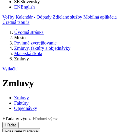
SK
Slovensky
EN
English
Voľby
Kalendár - Odpady
Zdielané služby
Mobilná aplikácia
Úradná tabuľa
Úvodná stránka
Mesto
Povinné zverejňovanie
Zmluvy, faktúry a objednávky
Materská škola
Zmluvy
Vytlačiť
Zmluvy
Zmluvy
Faktúry
Objednávky
Hľadaný výraz
Hľadať
Rozšírené hľadanie