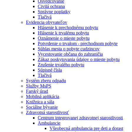
Osvedčovanie
Civilá ochrana
Správne poplatky
Tlačivá
Evidencia obyvateľov
Hlásenie k prechodnému pobytu
Hlásenie k trvalému pobytu
Oznámenie o mieste pobytu
Potvrdenie o trvalom - prechodnom pobyte
Súhlas mesta o pobyte cudzincov
Vycestovanie občana do zahraničia
Zákaz poskytovania údajov o mieste pobytu
Zrušenie trvalého pobytu
Súpisné čísla
Tlačivá
Systém zberu odpadu
Služby MsPS
Farský úrad
Mobilná aplikácia
Knižnica a sála
Sociálne bývanie
Zdravotná starostlivosť
Centrum integrovanej zdravotnej starostlivosti
Ambulancie
Všeobecná ambulancia pre deti a dorast