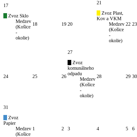
21
17
Zvoz Plast,
Zvoz Sklo
Kov a VKM
Medzev
18
19
20
Medzev
22
23
(Košice
(Košice
-
-
okolie)
okolie)
27
Zvoz
komunálneho
odpadu
24
25
26
28
29
30
Medzev
(Košice
-
okolie)
31
Zvoz
Papier
Medzev
1
2
3
4
5
6
(Košice