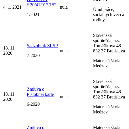
č.20/41/012/152
4. 1. 2021
nula
Úrad práce,
1/2021
sociálnych vecí a
rodiny
Slovenská
sporiteľňa, a.s.
Sadzobník SLSP
Tomášikova 48
18. 11.
nula
832 37 Bratislava
2020
7-2020
Materská škola
Medzev
Slovenská
sporiteľňa, a.s.
Zmluva o
Tomášikova 48
18. 11.
Platobnej karte
nula
832 37 Bratislava
2020
6-2020
Materská škola
Medzev
Zmluva o
Materská škola