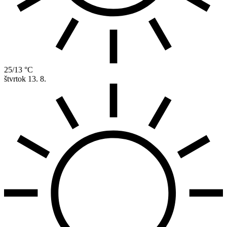
25/13 °C
štvrtok
13. 8.