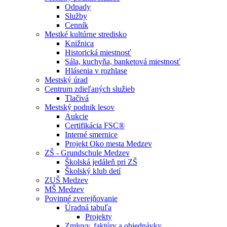
Odpady
Služby
Cenník
Mestké kultúrne stredisko
Knižnica
Historická miestnosť
Sála, kuchyňa, banketová miestnosť
Hlásenia v rozhlase
Mestský úrad
Centrum zdieľaných služieb
Tlačivá
Mestský podnik lesov
Aukcie
Certifikácia FSC®
Interné smernice
Projekt Oko mesta Medzev
ZŠ - Grundschule Medzev
Školská jedáleň pri ZŠ
Školský klub detí
ZUŠ Medzev
MŠ Medzev
Povinné zverejňovanie
Úradná tabuľa
Projekty
Zmluvy, faktúry a objednávky