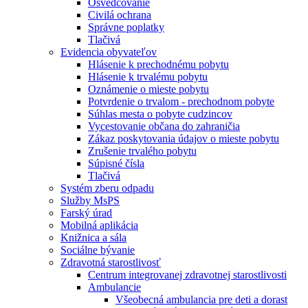
Osvedčovanie
Civilá ochrana
Správne poplatky
Tlačivá
Evidencia obyvateľov
Hlásenie k prechodnému pobytu
Hlásenie k trvalému pobytu
Oznámenie o mieste pobytu
Potvrdenie o trvalom - prechodnom pobyte
Súhlas mesta o pobyte cudzincov
Vycestovanie občana do zahraničia
Zákaz poskytovania údajov o mieste pobytu
Zrušenie trvalého pobytu
Súpisné čísla
Tlačivá
Systém zberu odpadu
Služby MsPS
Farský úrad
Mobilná aplikácia
Knižnica a sála
Sociálne bývanie
Zdravotná starostlivosť
Centrum integrovanej zdravotnej starostlivosti
Ambulancie
Všeobecná ambulancia pre deti a dorast