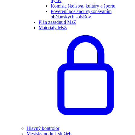
bytov
Komisia školstva, kultúry a športu
Poverení poslanci vykonávaním
občianskych sobášov
Plán zasadnutí MsZ
Materiály MsZ
Hlavný kontrolór
Mestský podnik služieb