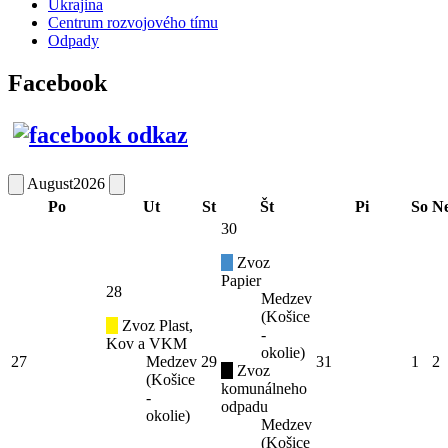
Ukrajina
Centrum rozvojového tímu
Odpady
Facebook
August
2026
Po
Ut
St
Št
Pi
So
N
30
Zvoz
Papier
28
Medzev
(Košice
Zvoz Plast,
-
Kov a VKM
okolie)
27
Medzev
29
31
1
2
Zvoz
(Košice
komunálneho
-
odpadu
okolie)
Medzev
(Košice