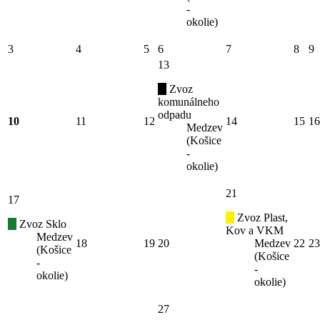
-
okolie)
3
4
5
6
7
8
9
13
Zvoz
komunálneho
odpadu
10
11
12
14
15
16
Medzev
(Košice
-
okolie)
21
17
Zvoz Plast,
Zvoz Sklo
Kov a VKM
Medzev
18
19
20
Medzev
22
23
(Košice
(Košice
-
-
okolie)
okolie)
27