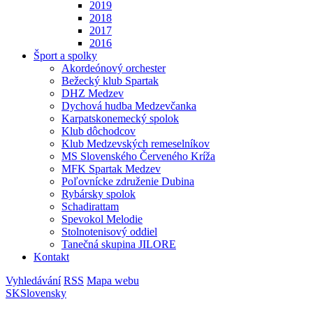
2019
2018
2017
2016
Šport a spolky
Akordeónový orchester
Bežecký klub Spartak
DHZ Medzev
Dychová hudba Medzevčanka
Karpatskonemecký spolok
Klub dôchodcov
Klub Medzevských remeselníkov
MS Slovenského Červeného Kríža
MFK Spartak Medzev
Poľovnícke združenie Dubina
Rybársky spolok
Schadirattam
Spevokol Melodie
Stolnotenisový oddiel
Tanečná skupina JILORE
Kontakt
Vyhledávání
RSS
Mapa webu
SK
Slovensky