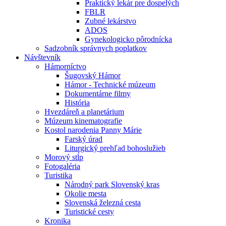
Praktický lekár pre dospelých
FBLR
Zubné lekárstvo
ADOS
Gynekologicko pôrodnícka
Sadzobník správnych poplatkov
Návštevník
Hámorníctvo
Šugovský Hámor
Hámor - Technické múzeum
Dokumentárne filmy
História
Hvezdáreň a planetárium
Múzeum kinematografie
Kostol narodenia Panny Márie
Farský úrad
Liturgický prehľad bohoslužieb
Morový stĺp
Fotogaléria
Turistika
Národný park Slovenský kras
Okolie mesta
Slovenská železná cesta
Turistické cesty
Kronika