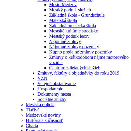
Mesto Medzev
Mestký podnik služieb
Základná škola - Grundschule
Materská škola
Základná umelecká škola
Mestské kultúrne stredisko
Mestský podnik lesov
Nájomné zmluvy
Nájomné zmluvy pozemky
Kúpno predajné zmluvy pozemky
Zmluvy o krátkodobom nájme motorového
vozidla
Centrum zdielaných služieb
Zmluvy, faktúry a objednávky do roku 2019
VZN
Verejné obstarávanie
Hospodárenie
Dokumenty mesta
Sociálne služby
Mestská polícia
Tlačivá
Medzevské noviny
História a súčasnosť
Charta
Partnerské mestá