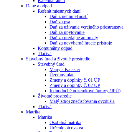
Kalendár akcií
Dane a odpad
Referát miestnych daní
Daň z nehnuteľností
Daň za psa
Daň za užívanie verejného priestranstva
Daň za ubytovanie
Daň za predajné automaty
Daň za nevýherné hracie prístroje
Komunálny odpad
Tlačivá
Stavebný úrad a životné prostredie
Stavebný úrad
Mapy a Kataster
Územný plán
Zmeny a doplnky č. 01 ÚP
Zmeny a doplnky č. 02 ÚP
Jednoduché pozemkové úpravy (JPÚ)
Životné prostredie
Malý zdroj znečisťovania ovzdušia
Tlačivá
Matrika
Matrika
Osobitná matrika
Určenie otcovstva