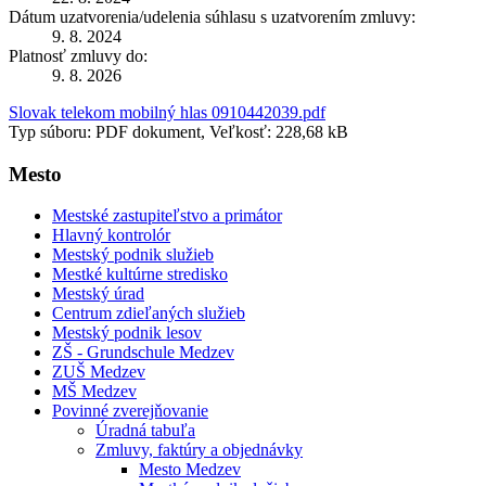
Dátum uzatvorenia/udelenia súhlasu s uzatvorením zmluvy:
9. 8. 2024
Platnosť zmluvy do:
9. 8. 2026
Slovak telekom mobilný hlas 0910442039.pdf
Typ súboru: PDF dokument, Veľkosť: 228,68 kB
Mesto
Mestské zastupiteľstvo a primátor
Hlavný kontrolór
Mestský podnik služieb
Mestké kultúrne stredisko
Mestský úrad
Centrum zdieľaných služieb
Mestský podnik lesov
ZŠ - Grundschule Medzev
ZUŠ Medzev
MŠ Medzev
Povinné zverejňovanie
Úradná tabuľa
Zmluvy, faktúry a objednávky
Mesto Medzev