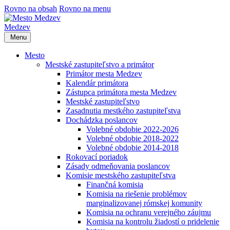
Rovno na obsah
Rovno na menu
Medzev
Menu
Mesto
Mestské zastupiteľstvo a primátor
Primátor mesta Medzev
Kalendár primátora
Zástupca primátora mesta Medzev
Mestské zastupiteľstvo
Zasadnutia mestkého zastupiteľstva
Dochádzka poslancov
Volebné obdobie 2022-2026
Volebné obdobie 2018-2022
Volebné obdobie 2014-2018
Rokovací poriadok
Zásady odmeňovania poslancov
Komisie mestského zastupiteľstva
Finančná komisia
Komisia na riešenie problémov
marginalizovanej rómskej komunity
Komisia na ochranu verejného záujmu
Komisia na kontrolu žiadostí o pridelenie