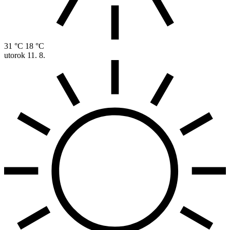
31 °C
18 °C
utorok
11. 8.