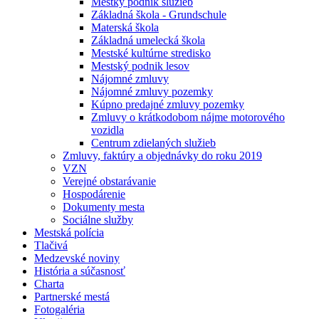
Mestký podnik služieb
Základná škola - Grundschule
Materská škola
Základná umelecká škola
Mestské kultúrne stredisko
Mestský podnik lesov
Nájomné zmluvy
Nájomné zmluvy pozemky
Kúpno predajné zmluvy pozemky
Zmluvy o krátkodobom nájme motorového
vozidla
Centrum zdielaných služieb
Zmluvy, faktúry a objednávky do roku 2019
VZN
Verejné obstarávanie
Hospodárenie
Dokumenty mesta
Sociálne služby
Mestská polícia
Tlačivá
Medzevské noviny
História a súčasnosť
Charta
Partnerské mestá
Fotogaléria