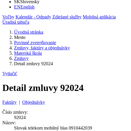
SK
Slovensky
EN
English
Voľby
Kalendár - Odpady
Zdielané služby
Mobilná aplikácia
Úradná tabuľa
Úvodná stránka
Mesto
Povinné zverejňovanie
Zmluvy, faktúry a objednávky
Materská škola
Zmluvy
Detail zmluvy 92024
Vytlačiť
Detail zmluvy 92024
Faktúry
|
Objednávky
Číslo zmluvy:
92024
Názov:
Slovak telekom mobilný hlas 0910442039