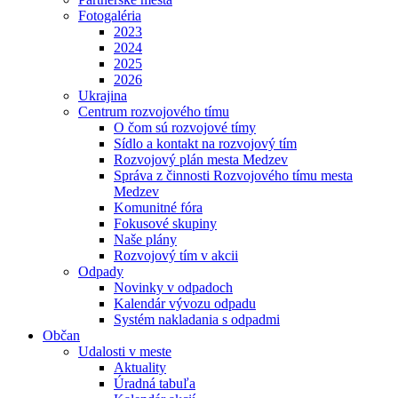
Fotogaléria
2023
2024
2025
2026
Ukrajina
Centrum rozvojového tímu
O čom sú rozvojové tímy
Sídlo a kontakt na rozvojový tím
Rozvojový plán mesta Medzev
Správa z činnosti Rozvojového tímu mesta
Medzev
Komunitné fóra
Fokusové skupiny
Naše plány
Rozvojový tím v akcii
Odpady
Novinky v odpadoch
Kalendár vývozu odpadu
Systém nakladania s odpadmi
Občan
Udalosti v meste
Aktuality
Úradná tabuľa