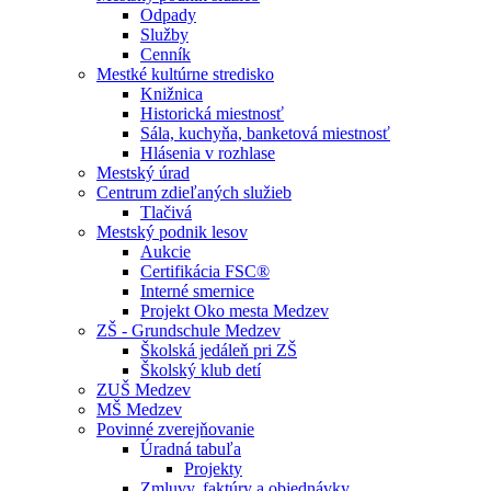
Odpady
Služby
Cenník
Mestké kultúrne stredisko
Knižnica
Historická miestnosť
Sála, kuchyňa, banketová miestnosť
Hlásenia v rozhlase
Mestský úrad
Centrum zdieľaných služieb
Tlačivá
Mestský podnik lesov
Aukcie
Certifikácia FSC®
Interné smernice
Projekt Oko mesta Medzev
ZŠ - Grundschule Medzev
Školská jedáleň pri ZŠ
Školský klub detí
ZUŠ Medzev
MŠ Medzev
Povinné zverejňovanie
Úradná tabuľa
Projekty
Zmluvy, faktúry a objednávky