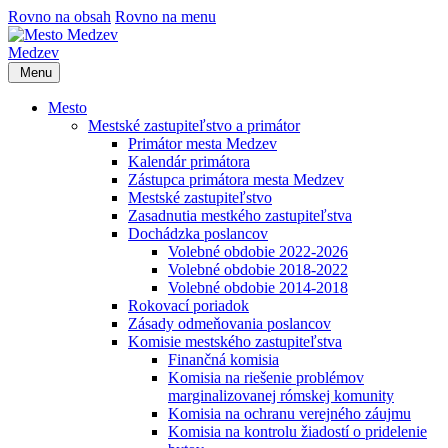
Rovno na obsah
Rovno na menu
Medzev
Menu
Mesto
Mestské zastupiteľstvo a primátor
Primátor mesta Medzev
Kalendár primátora
Zástupca primátora mesta Medzev
Mestské zastupiteľstvo
Zasadnutia mestkého zastupiteľstva
Dochádzka poslancov
Volebné obdobie 2022-2026
Volebné obdobie 2018-2022
Volebné obdobie 2014-2018
Rokovací poriadok
Zásady odmeňovania poslancov
Komisie mestského zastupiteľstva
Finančná komisia
Komisia na riešenie problémov
marginalizovanej rómskej komunity
Komisia na ochranu verejného záujmu
Komisia na kontrolu žiadostí o pridelenie