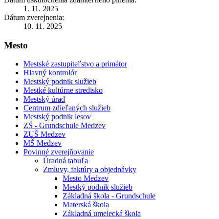
1. 11. 2025
Dátum zverejnenia:
10. 11. 2025
Mesto
Mestské zastupiteľstvo a primátor
Hlavný kontrolór
Mestský podnik služieb
Mestké kultúrne stredisko
Mestský úrad
Centrum zdieľaných služieb
Mestský podnik lesov
ZŠ - Grundschule Medzev
ZUŠ Medzev
MŠ Medzev
Povinné zverejňovanie
Úradná tabuľa
Zmluvy, faktúry a objednávky
Mesto Medzev
Mestký podnik služieb
Základná škola - Grundschule
Materská škola
Základná umelecká škola