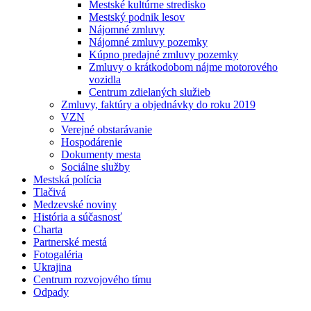
Mestské kultúrne stredisko
Mestský podnik lesov
Nájomné zmluvy
Nájomné zmluvy pozemky
Kúpno predajné zmluvy pozemky
Zmluvy o krátkodobom nájme motorového
vozidla
Centrum zdielaných služieb
Zmluvy, faktúry a objednávky do roku 2019
VZN
Verejné obstarávanie
Hospodárenie
Dokumenty mesta
Sociálne služby
Mestská polícia
Tlačivá
Medzevské noviny
História a súčasnosť
Charta
Partnerské mestá
Fotogaléria
Ukrajina
Centrum rozvojového tímu
Odpady