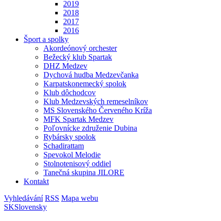
2019
2018
2017
2016
Šport a spolky
Akordeónový orchester
Bežecký klub Spartak
DHZ Medzev
Dychová hudba Medzevčanka
Karpatskonemecký spolok
Klub dôchodcov
Klub Medzevských remeselníkov
MS Slovenského Červeného Kríža
MFK Spartak Medzev
Poľovnícke združenie Dubina
Rybársky spolok
Schadirattam
Spevokol Melodie
Stolnotenisový oddiel
Tanečná skupina JILORE
Kontakt
Vyhledávání
RSS
Mapa webu
SK
Slovensky