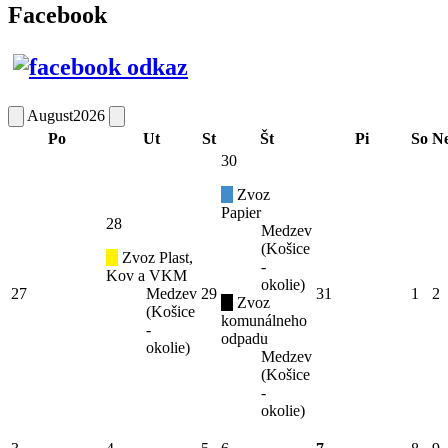
Facebook
August
2026
Po
Ut
St
Št
Pi
So
N
30
Zvoz
Papier
28
Medzev
(Košice
Zvoz Plast,
-
Kov a VKM
okolie)
27
Medzev
29
31
1
2
Zvoz
(Košice
komunálneho
-
odpadu
okolie)
Medzev
(Košice
-
okolie)