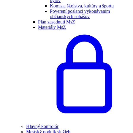
bytov
Komisia školstva, kultúry a športu
Poverení poslanci vykonávaním
občianskych sobášov
Plán zasadnutí MsZ
Materiály MsZ
Hlavný kontrolór
Mestský podnik služieb