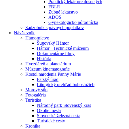
Praktický lekár pre dospelých
FBLR
Zubné lekárstvo
ADOS
Gynekologicko pôrodnícka
Sadzobník správnych poplatkov
Návštevník
Hámorníctvo
Šugovský Hámor
Hámor - Technické múzeum
Dokumentárne filmy
História
Hvezdáreň a planetárium
Múzeum kinematografie
Kostol narodenia Panny Márie
Farský úrad
Liturgický prehľad bohoslužieb
Morový stĺp
Fotogaléria
Turistika
Národný park Slovenský kras
Okolie mesta
Slovenská železná cesta
Turistické cesty
Kronika