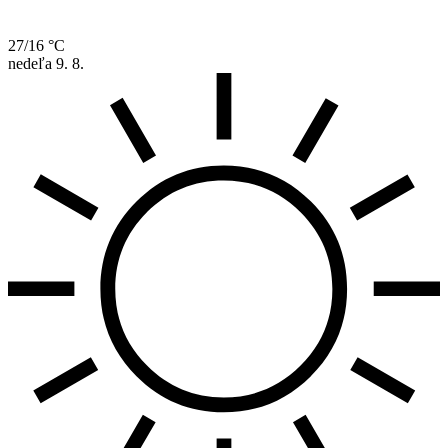
27/16 °C
nedeľa
9. 8.