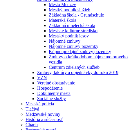
Mesto Medzev
Mestký podnik služieb
Základná škola - Grundschule
Materská škola
Základná umelecká škola
Mestské kultúrne stredisko
Mestský podnik lesov
Nájomné zmluvy
Nájomné zmluvy pozemky
Kúpno predajné zmluvy pozemky
Zmluvy o krátkodobom nájme motorového
vozidla
Centrum zdielaných služieb
Zmluvy, faktúry a objednávky do roku 2019
VZN
Verejné obstarávanie
Hospodárenie
Dokumenty mesta
Sociálne služby
Mestská polícia
Tlačivá
Medzevské noviny
História a súčasnosť
Charta
Partnerské mestá