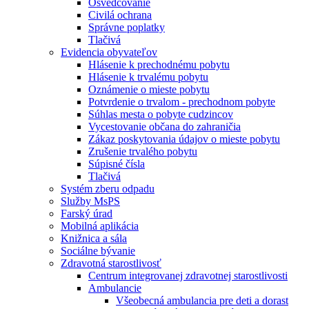
Osvedčovanie
Civilá ochrana
Správne poplatky
Tlačivá
Evidencia obyvateľov
Hlásenie k prechodnému pobytu
Hlásenie k trvalému pobytu
Oznámenie o mieste pobytu
Potvrdenie o trvalom - prechodnom pobyte
Súhlas mesta o pobyte cudzincov
Vycestovanie občana do zahraničia
Zákaz poskytovania údajov o mieste pobytu
Zrušenie trvalého pobytu
Súpisné čísla
Tlačivá
Systém zberu odpadu
Služby MsPS
Farský úrad
Mobilná aplikácia
Knižnica a sála
Sociálne bývanie
Zdravotná starostlivosť
Centrum integrovanej zdravotnej starostlivosti
Ambulancie
Všeobecná ambulancia pre deti a dorast