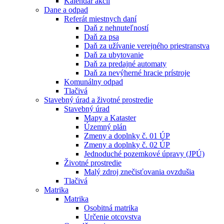
Kalendár akcií
Dane a odpad
Referát miestnych daní
Daň z nehnuteľností
Daň za psa
Daň za užívanie verejného priestranstva
Daň za ubytovanie
Daň za predajné automaty
Daň za nevýherné hracie prístroje
Komunálny odpad
Tlačivá
Stavebný úrad a životné prostredie
Stavebný úrad
Mapy a Kataster
Územný plán
Zmeny a doplnky č. 01 ÚP
Zmeny a doplnky č. 02 ÚP
Jednoduché pozemkové úpravy (JPÚ)
Životné prostredie
Malý zdroj znečisťovania ovzdušia
Tlačivá
Matrika
Matrika
Osobitná matrika
Určenie otcovstva