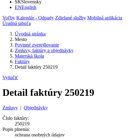
SK
Slovensky
EN
English
Voľby
Kalendár - Odpady
Zdielané služby
Mobilná aplikácia
Úradná tabuľa
Úvodná stránka
Mesto
Povinné zverejňovanie
Zmluvy, faktúry a objednávky
Materská škola
Faktúry
Detail faktúry 250219
Vytlačiť
Detail faktúry 250219
Zmluvy
|
Objednávky
Číslo faktúry:
250219
Popis plnenia:
ochrana osobných údajov