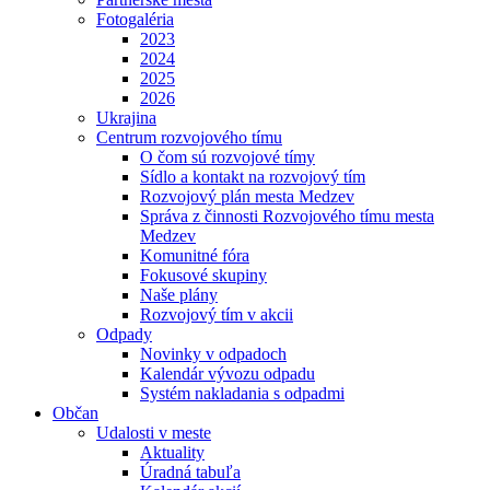
Fotogaléria
2023
2024
2025
2026
Ukrajina
Centrum rozvojového tímu
O čom sú rozvojové tímy
Sídlo a kontakt na rozvojový tím
Rozvojový plán mesta Medzev
Správa z činnosti Rozvojového tímu mesta
Medzev
Komunitné fóra
Fokusové skupiny
Naše plány
Rozvojový tím v akcii
Odpady
Novinky v odpadoch
Kalendár vývozu odpadu
Systém nakladania s odpadmi
Občan
Udalosti v meste
Aktuality
Úradná tabuľa