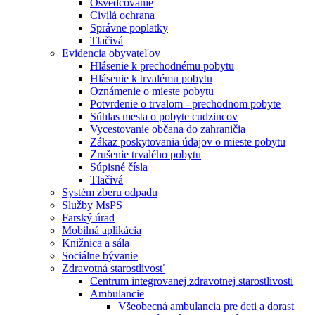
Osvedčovanie
Civilá ochrana
Správne poplatky
Tlačivá
Evidencia obyvateľov
Hlásenie k prechodnému pobytu
Hlásenie k trvalému pobytu
Oznámenie o mieste pobytu
Potvrdenie o trvalom - prechodnom pobyte
Súhlas mesta o pobyte cudzincov
Vycestovanie občana do zahraničia
Zákaz poskytovania údajov o mieste pobytu
Zrušenie trvalého pobytu
Súpisné čísla
Tlačivá
Systém zberu odpadu
Služby MsPS
Farský úrad
Mobilná aplikácia
Knižnica a sála
Sociálne bývanie
Zdravotná starostlivosť
Centrum integrovanej zdravotnej starostlivosti
Ambulancie
Všeobecná ambulancia pre deti a dorast