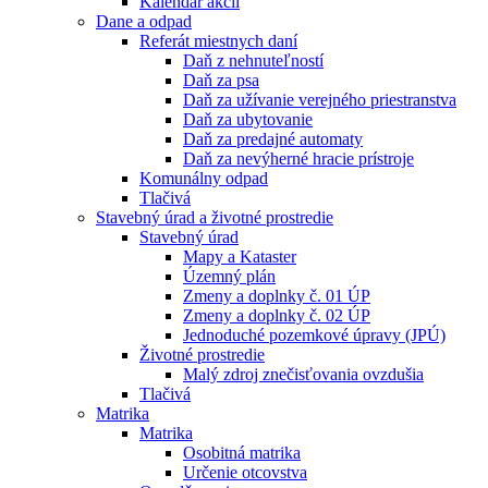
Kalendár akcií
Dane a odpad
Referát miestnych daní
Daň z nehnuteľností
Daň za psa
Daň za užívanie verejného priestranstva
Daň za ubytovanie
Daň za predajné automaty
Daň za nevýherné hracie prístroje
Komunálny odpad
Tlačivá
Stavebný úrad a životné prostredie
Stavebný úrad
Mapy a Kataster
Územný plán
Zmeny a doplnky č. 01 ÚP
Zmeny a doplnky č. 02 ÚP
Jednoduché pozemkové úpravy (JPÚ)
Životné prostredie
Malý zdroj znečisťovania ovzdušia
Tlačivá
Matrika
Matrika
Osobitná matrika
Určenie otcovstva