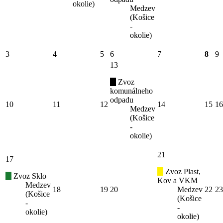
okolie)
Medzev
(Košice
-
okolie)
3
4
5
6
7
8
9
13
Zvoz
komunálneho
odpadu
10
11
12
14
15
16
Medzev
(Košice
-
okolie)
21
17
Zvoz Plast,
Zvoz Sklo
Kov a VKM
Medzev
18
19
20
Medzev
22
23
(Košice
(Košice
-
-
okolie)
okolie)