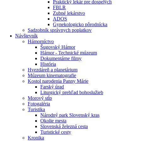
Praktický lekár pre dospelých
FBLR
Zubné lekárstvo
ADOS
Gynekologicko pôrodnícka
Sadzobník správnych poplatkov
Návštevník
Hámorníctvo
Šugovský Hámor
Hámor - Technické múzeum
Dokumentárne filmy
História
Hvezdáreň a planetárium
Múzeum kinematografie
Kostol narodenia Panny Márie
Farský úrad
Liturgický prehľad bohoslužieb
Morový stĺp
Fotogaléria
Turistika
Národný park Slovenský kras
Okolie mesta
Slovenská železná cesta
Turistické cesty
Kronika