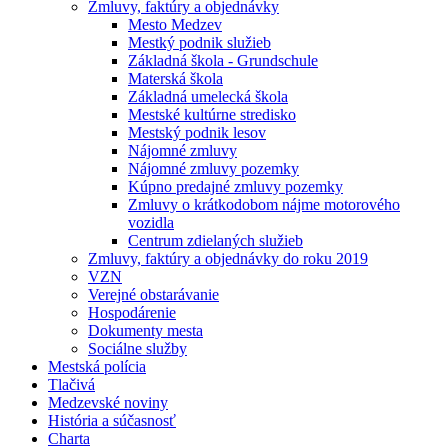
Zmluvy, faktúry a objednávky
Mesto Medzev
Mestký podnik služieb
Základná škola - Grundschule
Materská škola
Základná umelecká škola
Mestské kultúrne stredisko
Mestský podnik lesov
Nájomné zmluvy
Nájomné zmluvy pozemky
Kúpno predajné zmluvy pozemky
Zmluvy o krátkodobom nájme motorového
vozidla
Centrum zdielaných služieb
Zmluvy, faktúry a objednávky do roku 2019
VZN
Verejné obstarávanie
Hospodárenie
Dokumenty mesta
Sociálne služby
Mestská polícia
Tlačivá
Medzevské noviny
História a súčasnosť
Charta