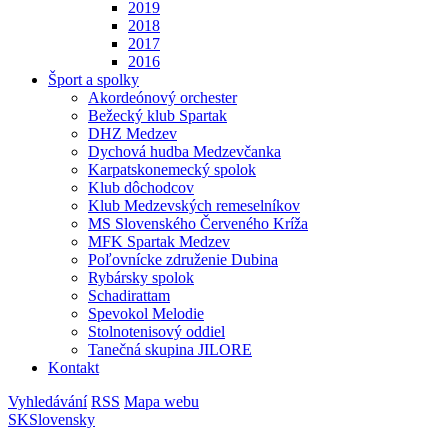
2019
2018
2017
2016
Šport a spolky
Akordeónový orchester
Bežecký klub Spartak
DHZ Medzev
Dychová hudba Medzevčanka
Karpatskonemecký spolok
Klub dôchodcov
Klub Medzevských remeselníkov
MS Slovenského Červeného Kríža
MFK Spartak Medzev
Poľovnícke združenie Dubina
Rybársky spolok
Schadirattam
Spevokol Melodie
Stolnotenisový oddiel
Tanečná skupina JILORE
Kontakt
Vyhledávání
RSS
Mapa webu
SK
Slovensky