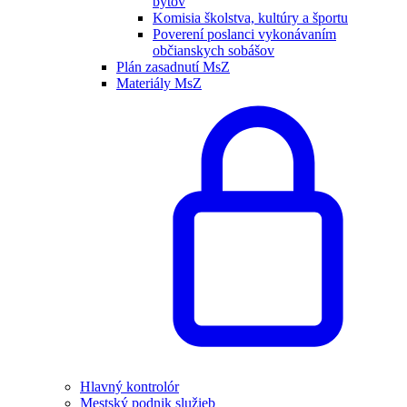
bytov
Komisia školstva, kultúry a športu
Poverení poslanci vykonávaním
občianskych sobášov
Plán zasadnutí MsZ
Materiály MsZ
Hlavný kontrolór
Mestský podnik služieb