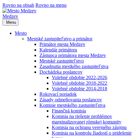
Rovno na obsah
Rovno na menu
Medzev
Menu
Mesto
Mestské zastupiteľstvo a primátor
Primátor mesta Medzev
Kalendár primátora
Zástupca primátora mesta Medzev
Mestské zastupiteľstvo
Zasadnutia mestkého zastupiteľstva
Dochádzka poslancov
Volebné obdobie 2022-2026
Volebné obdobie 2018-2022
Volebné obdobie 2014-2018
Rokovací poriadok
Zásady odmeňovania poslancov
Komisie mestského zastupiteľstva
Finančná komisia
Komisia na riešenie problémov
marginalizovanej rómskej komunity
Komisia na ochranu verejného záujmu
Komisia na kontrolu žiadostí o pridelenie