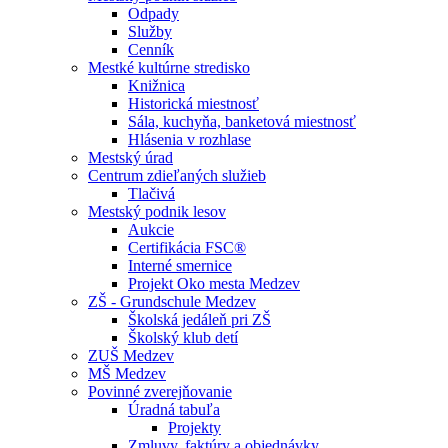
Odpady
Služby
Cenník
Mestké kultúrne stredisko
Knižnica
Historická miestnosť
Sála, kuchyňa, banketová miestnosť
Hlásenia v rozhlase
Mestský úrad
Centrum zdieľaných služieb
Tlačivá
Mestský podnik lesov
Aukcie
Certifikácia FSC®
Interné smernice
Projekt Oko mesta Medzev
ZŠ - Grundschule Medzev
Školská jedáleň pri ZŠ
Školský klub detí
ZUŠ Medzev
MŠ Medzev
Povinné zverejňovanie
Úradná tabuľa
Projekty
Zmluvy, faktúry a objednávky