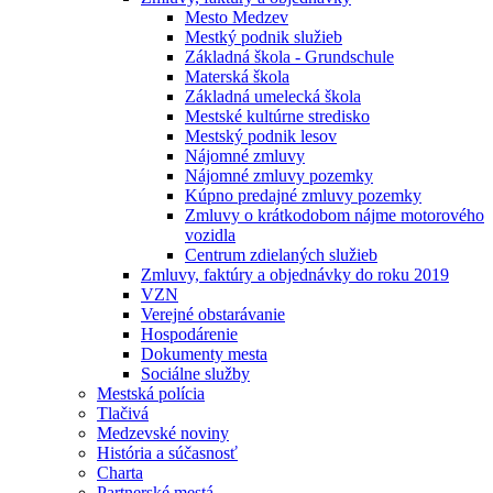
Mesto Medzev
Mestký podnik služieb
Základná škola - Grundschule
Materská škola
Základná umelecká škola
Mestské kultúrne stredisko
Mestský podnik lesov
Nájomné zmluvy
Nájomné zmluvy pozemky
Kúpno predajné zmluvy pozemky
Zmluvy o krátkodobom nájme motorového
vozidla
Centrum zdielaných služieb
Zmluvy, faktúry a objednávky do roku 2019
VZN
Verejné obstarávanie
Hospodárenie
Dokumenty mesta
Sociálne služby
Mestská polícia
Tlačivá
Medzevské noviny
História a súčasnosť
Charta
Partnerské mestá