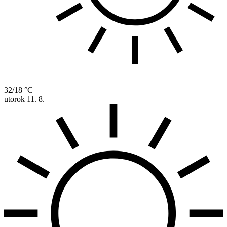
32/18 °C
utorok
11. 8.