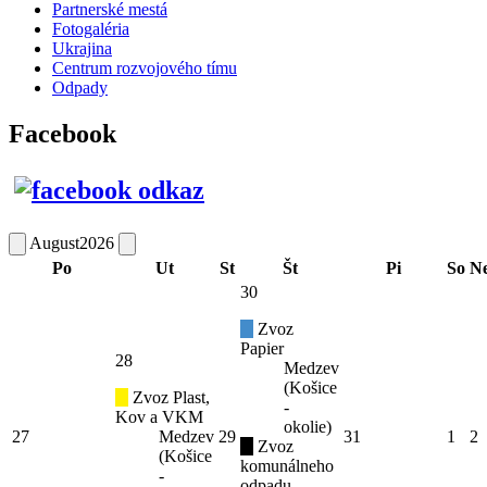
Partnerské mestá
Fotogaléria
Ukrajina
Centrum rozvojového tímu
Odpady
Facebook
August
2026
Po
Ut
St
Št
Pi
So
N
30
Zvoz
Papier
28
Medzev
(Košice
Zvoz Plast,
-
Kov a VKM
okolie)
27
Medzev
29
31
1
2
Zvoz
(Košice
komunálneho
-
odpadu