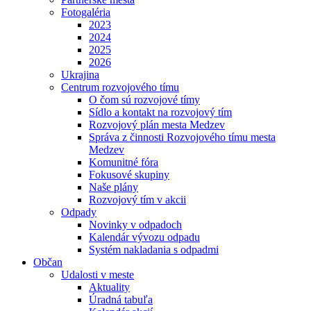
Fotogaléria
2023
2024
2025
2026
Ukrajina
Centrum rozvojového tímu
O čom sú rozvojové tímy
Sídlo a kontakt na rozvojový tím
Rozvojový plán mesta Medzev
Správa z činnosti Rozvojového tímu mesta
Medzev
Komunitné fóra
Fokusové skupiny
Naše plány
Rozvojový tím v akcii
Odpady
Novinky v odpadoch
Kalendár vývozu odpadu
Systém nakladania s odpadmi
Občan
Udalosti v meste
Aktuality
Úradná tabuľa