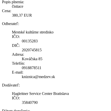
Popis plnenia:
čistiace
Cena:
380,37 EUR
Odberateľ:
Mestské kultúrne stredisko
IČO:
00135283
DIČ:
2020745815
Adresa:
Kováčska 85
Telefón:
0918878511
E-mail:
kniznica@medzev.sk
Dodávateľ:
Hagleitner Service Center Bratislava
IČO:
35840790
Dátum doručenia: