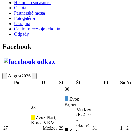
História a súčasnosť
Charta
Partnerské mestá
Fotogaléria
Ukrajina
Centrum rozvojového tímu
Odpady
Facebook
August
2026
Po
Ut
St
Št
Pi
So
N
30
Zvoz
Papier
28
Medzev
(Košice
Zvoz Plast,
-
Kov a VKM
okolie)
27
Medzev
29
31
1
2
Zvoz