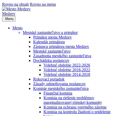
Rovno na obsah
Rovno na menu
Medzev
Menu
Mesto
Mestské zastupiteľstvo a primátor
Primátor mesta Medzev
Kalendár primátora
Zástupca primátora mesta Medzev
Mestské zastupiteľstvo
Zasadnutia mestkého zastupiteľstva
Dochádzka poslancov
Volebné obdobie 2022-2026
Volebné obdobie 2018-2022
Volebné obdobie 2014-2018
Rokovací poriadok
Zásady odmeňovania poslancov
Komisie mestského zastupiteľstva
Finančná komisia
Komisia na riešenie problémov
marginalizovanej rómskej komunity
Komisia na ochranu verejného záujmu
Komisia na kontrolu žiadostí o pridelenie