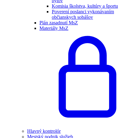
bytov
Komisia školstva, kultúry a športu
Poverení poslanci vykonávaním
občianskych sobášov
Plán zasadnutí MsZ
Materiály MsZ
Hlavný kontrolór
Mestský podnik služieb