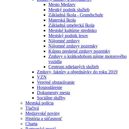
Mesto Medzev
Mestký podnik služieb
Základná škola - Grundschule
Materská škola
Základná umelecká škola
Mestské kultúrne stredisko
Mestský podnik lesov
Nájomné zmluvy
Nájomné zmluvy pozemky
Kúpno predajné zmluvy pozemky
Zmluvy o krátkodobom nájme motorového
vozidla
Centrum zdielaných služieb
Zmluvy, faktúry a objednávky do roku 2019
VZN
Verejné obstarávanie
Hospodárenie
Dokumenty mesta
Sociálne služby
Mestská polícia
Tlačivá
Medzevské noviny
História a súčasnosť
Charta
Partnerské mestá