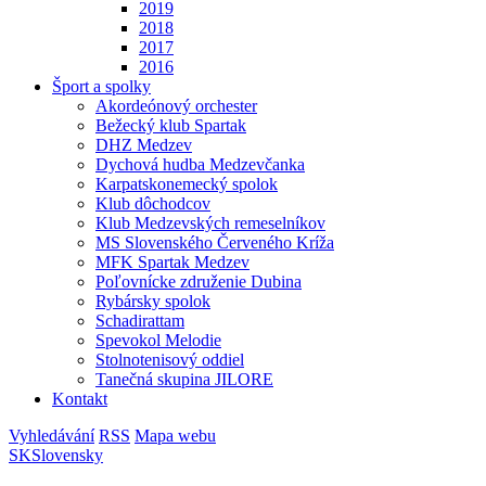
2019
2018
2017
2016
Šport a spolky
Akordeónový orchester
Bežecký klub Spartak
DHZ Medzev
Dychová hudba Medzevčanka
Karpatskonemecký spolok
Klub dôchodcov
Klub Medzevských remeselníkov
MS Slovenského Červeného Kríža
MFK Spartak Medzev
Poľovnícke združenie Dubina
Rybársky spolok
Schadirattam
Spevokol Melodie
Stolnotenisový oddiel
Tanečná skupina JILORE
Kontakt
Vyhledávání
RSS
Mapa webu
SK
Slovensky