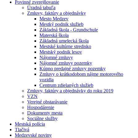
Povinné zverejňovanie
Úradná tabuľa
Zmluvy, faktúry a objednávky
Mesto Medzev
Mestký podnik služieb
Základná škola - Grundschule
Materská škola
Základná umelecká škola
Mestské kultúrne stredisko
Mestský podnik lesov
Nájomné zmluvy
Nájomné zmluvy pozemky
Kúpno predajné zmluvy pozemky
Zmluvy o krátkodobom nájme motorového
vozidla
Centrum zdielaných služieb
Zmluvy, faktúry a objednávky do roku 2019
VZN
Verejné obstarávanie
Hospodárenie
Dokumenty mesta
Sociálne služby
Mestská polícia
Tlačivá
Medzevské noviny