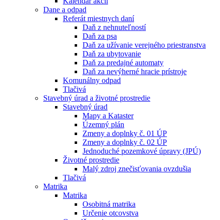
Kalendár akcií
Dane a odpad
Referát miestnych daní
Daň z nehnuteľností
Daň za psa
Daň za užívanie verejného priestranstva
Daň za ubytovanie
Daň za predajné automaty
Daň za nevýherné hracie prístroje
Komunálny odpad
Tlačivá
Stavebný úrad a životné prostredie
Stavebný úrad
Mapy a Kataster
Územný plán
Zmeny a doplnky č. 01 ÚP
Zmeny a doplnky č. 02 ÚP
Jednoduché pozemkové úpravy (JPÚ)
Životné prostredie
Malý zdroj znečisťovania ovzdušia
Tlačivá
Matrika
Matrika
Osobitná matrika
Určenie otcovstva