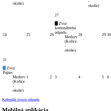
-
okolie)
okolie)
27
Zvoz
komunálneho
odpadu
24
25
26
28
29
30
Medzev
(Košice
-
okolie)
31
Zvoz
Papier
Medzev
1
2
3
4
5
6
(Košice
-
okolie)
Kalendár zvozu odpadu
Mobilná aplikácia