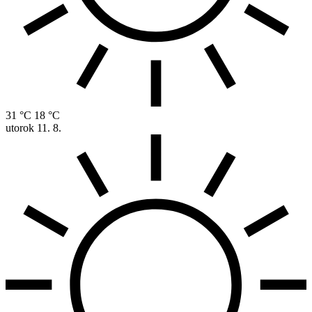
31 °C
18 °C
utorok
11. 8.