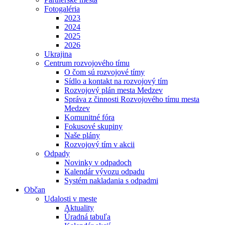
Fotogaléria
2023
2024
2025
2026
Ukrajina
Centrum rozvojového tímu
O čom sú rozvojové tímy
Sídlo a kontakt na rozvojový tím
Rozvojový plán mesta Medzev
Správa z činnosti Rozvojového tímu mesta
Medzev
Komunitné fóra
Fokusové skupiny
Naše plány
Rozvojový tím v akcii
Odpady
Novinky v odpadoch
Kalendár vývozu odpadu
Systém nakladania s odpadmi
Občan
Udalosti v meste
Aktuality
Úradná tabuľa