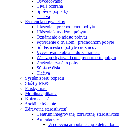
Osvedčovanie
Civilá ochrana
Správne poplatky
Tlačivá
Evidencia obyvateľov
Hlásenie k prechodnému pobytu
Hlásenie k trvalému pobytu
Oznámenie o mieste pobytu
Potvrdenie o trvalom - prechodnom pobyte
Súhlas mesta o pobyte cudzincov
Vycestovanie občana do zahraničia
Zákaz poskytovania údajov o mieste pobytu
Zrušenie trvalého pobytu
Súpisné čísla
Tlačivá
Systém zberu odpadu
Služby MsPS
Farský úrad
Mobilná aplikácia
Knižnica a sála
Sociálne bývanie
Zdravotná starostlivosť
Centrum integrovanej zdravotnej starostlivosti
Ambulancie
Všeobecná ambulancia pre deti a dorast