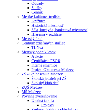
Odpady
Služby
Cenník
Mestké kultúrne stredisko
Knižnica
Historická miestnosť
Sála, kuchyňa, banketová miestnosť
Hlásenia v rozhlase
Mestský úrad
Centrum zdieľaných služieb
Tlačivá
Mestský podnik lesov
Aukcie
Certifikácia FSC®
Interné smernice
Projekt Oko mesta Medzev
ZŠ - Grundschule Medzev
Školská jedáleň pri ZŠ
Školský klub detí
ZUŠ Medzev
MŠ Medzev
Povinné zverejňovanie
Úradná tabuľa
Projekty
Zmluvy, faktúry a objednávky