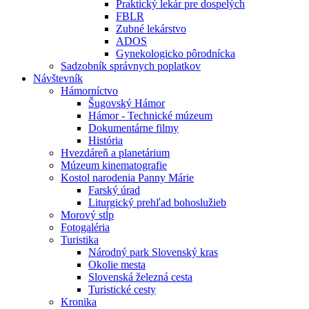
Praktický lekár pre dospelých
FBLR
Zubné lekárstvo
ADOS
Gynekologicko pôrodnícka
Sadzobník správnych poplatkov
Návštevník
Hámorníctvo
Šugovský Hámor
Hámor - Technické múzeum
Dokumentárne filmy
História
Hvezdáreň a planetárium
Múzeum kinematografie
Kostol narodenia Panny Márie
Farský úrad
Liturgický prehľad bohoslužieb
Morový stĺp
Fotogaléria
Turistika
Národný park Slovenský kras
Okolie mesta
Slovenská železná cesta
Turistické cesty
Kronika