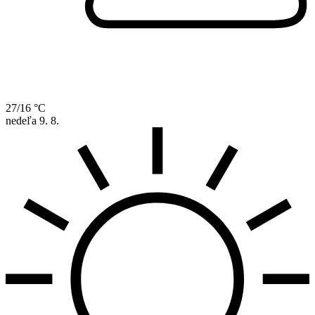
27/16 °C
nedeľa
9. 8.