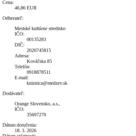
Cena:
46,86 EUR
Odberateľ:
Mestské kultúrne stredisko
IČO:
00135283
DIČ:
2020745815
Adresa:
Kováčska 85
Telefón:
0918878511
E-mail:
kniznica@medzev.sk
Dodávateľ:
Orange Slovensko, a.s.,
IČO:
35697270
Dátum doručenia:
18. 3. 2026
Dátum splatnosti: