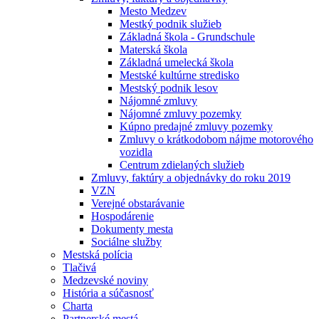
Mesto Medzev
Mestký podnik služieb
Základná škola - Grundschule
Materská škola
Základná umelecká škola
Mestské kultúrne stredisko
Mestský podnik lesov
Nájomné zmluvy
Nájomné zmluvy pozemky
Kúpno predajné zmluvy pozemky
Zmluvy o krátkodobom nájme motorového
vozidla
Centrum zdielaných služieb
Zmluvy, faktúry a objednávky do roku 2019
VZN
Verejné obstarávanie
Hospodárenie
Dokumenty mesta
Sociálne služby
Mestská polícia
Tlačivá
Medzevské noviny
História a súčasnosť
Charta
Partnerské mestá