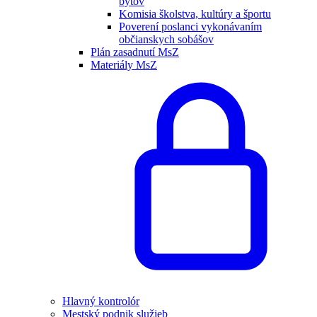
bytov
Komisia školstva, kultúry a športu
Poverení poslanci vykonávaním
občianskych sobášov
Plán zasadnutí MsZ
Materiály MsZ
Hlavný kontrolór
Mestský podnik služieb