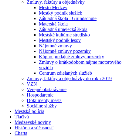
Zmluvy, faktúry a objednávky
Mesto Medzev
Mestký podnik služieb
Základná škola - Grundschule
Materská škola
Základná umelecká škola
Mestské kultúrne stredisko
Mestský podnik lesov
Nájomné zmluvy
Nájomné zmluvy pozemky
Kúpno predajné zmluvy pozemky
Zmluvy o krátkodobom nájme motorového
vozidla
Centrum zdielaných služieb
Zmluvy, faktúry a objednávky do roku 2019
VZN
Verejné obstarávanie
Hospodárenie
Dokumenty mesta
Sociálne služby
Mestská polícia
Tlačivá
Medzevské noviny
História a súčasnosť
Charta