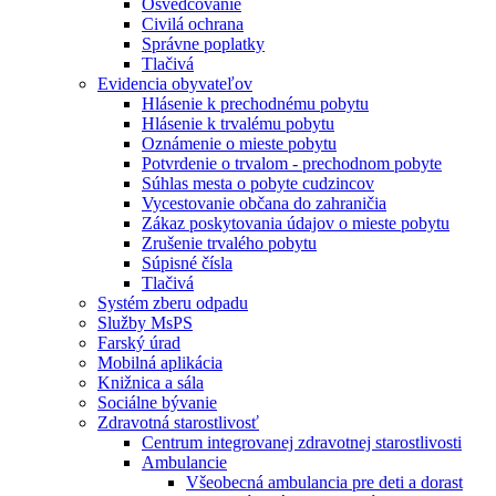
Osvedčovanie
Civilá ochrana
Správne poplatky
Tlačivá
Evidencia obyvateľov
Hlásenie k prechodnému pobytu
Hlásenie k trvalému pobytu
Oznámenie o mieste pobytu
Potvrdenie o trvalom - prechodnom pobyte
Súhlas mesta o pobyte cudzincov
Vycestovanie občana do zahraničia
Zákaz poskytovania údajov o mieste pobytu
Zrušenie trvalého pobytu
Súpisné čísla
Tlačivá
Systém zberu odpadu
Služby MsPS
Farský úrad
Mobilná aplikácia
Knižnica a sála
Sociálne bývanie
Zdravotná starostlivosť
Centrum integrovanej zdravotnej starostlivosti
Ambulancie
Všeobecná ambulancia pre deti a dorast