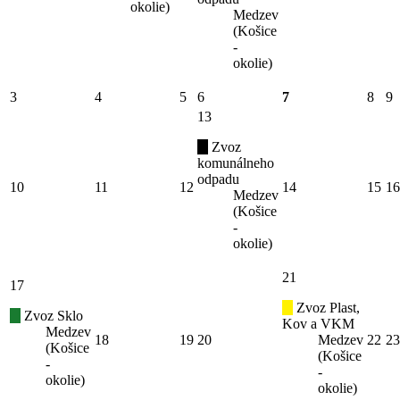
okolie)
Medzev
(Košice
-
okolie)
3
4
5
6
7
8
9
13
Zvoz
komunálneho
odpadu
10
11
12
14
15
16
Medzev
(Košice
-
okolie)
21
17
Zvoz Plast,
Zvoz Sklo
Kov a VKM
Medzev
18
19
20
Medzev
22
23
(Košice
(Košice
-
-
okolie)
okolie)