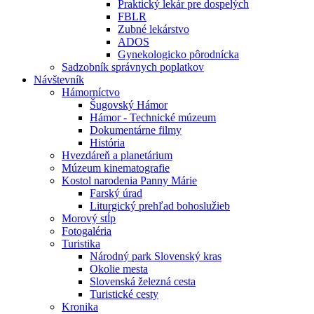
Praktický lekár pre dospelých
FBLR
Zubné lekárstvo
ADOS
Gynekologicko pôrodnícka
Sadzobník správnych poplatkov
Návštevník
Hámorníctvo
Šugovský Hámor
Hámor - Technické múzeum
Dokumentárne filmy
História
Hvezdáreň a planetárium
Múzeum kinematografie
Kostol narodenia Panny Márie
Farský úrad
Liturgický prehľad bohoslužieb
Morový stĺp
Fotogaléria
Turistika
Národný park Slovenský kras
Okolie mesta
Slovenská železná cesta
Turistické cesty
Kronika