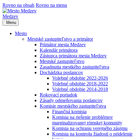
Rovno na obsah
Rovno na menu
Medzev
Menu
Mesto
Mestské zastupiteľstvo a primátor
Primátor mesta Medzev
Kalendár primátora
Zástupca primátora mesta Medzev
Mestské zastupiteľstvo
Zasadnutia mestkého zastupiteľstva
Dochádzka poslancov
Volebné obdobie 2022-2026
Volebné obdobie 2018-2022
Volebné obdobie 2014-2018
Rokovací poriadok
Zásady odmeňovania poslancov
Komisie mestského zastupiteľstva
Finančná komisia
Komisia na riešenie problémov
marginalizovanej rómskej komunity
Komisia na ochranu verejného záujmu
Komisia na kontrolu žiadostí o pridelenie