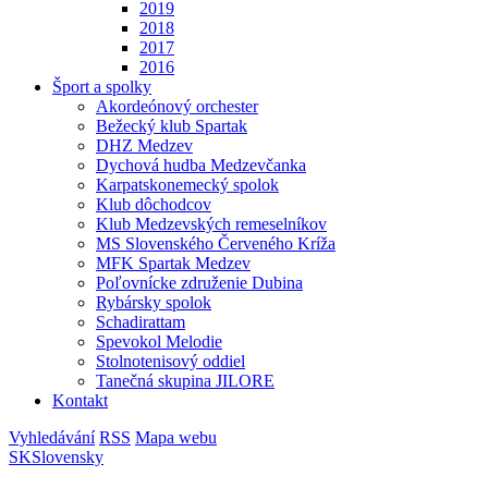
2019
2018
2017
2016
Šport a spolky
Akordeónový orchester
Bežecký klub Spartak
DHZ Medzev
Dychová hudba Medzevčanka
Karpatskonemecký spolok
Klub dôchodcov
Klub Medzevských remeselníkov
MS Slovenského Červeného Kríža
MFK Spartak Medzev
Poľovnícke združenie Dubina
Rybársky spolok
Schadirattam
Spevokol Melodie
Stolnotenisový oddiel
Tanečná skupina JILORE
Kontakt
Vyhledávání
RSS
Mapa webu
SK
Slovensky