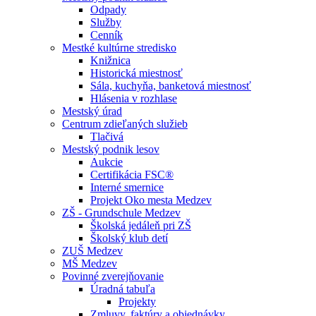
Odpady
Služby
Cenník
Mestké kultúrne stredisko
Knižnica
Historická miestnosť
Sála, kuchyňa, banketová miestnosť
Hlásenia v rozhlase
Mestský úrad
Centrum zdieľaných služieb
Tlačivá
Mestský podnik lesov
Aukcie
Certifikácia FSC®
Interné smernice
Projekt Oko mesta Medzev
ZŠ - Grundschule Medzev
Školská jedáleň pri ZŠ
Školský klub detí
ZUŠ Medzev
MŠ Medzev
Povinné zverejňovanie
Úradná tabuľa
Projekty
Zmluvy, faktúry a objednávky