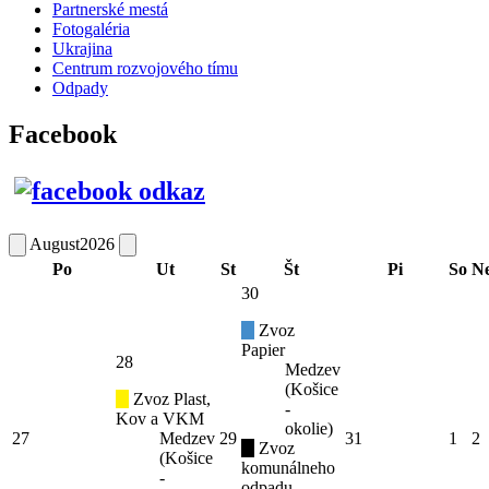
Partnerské mestá
Fotogaléria
Ukrajina
Centrum rozvojového tímu
Odpady
Facebook
August
2026
Po
Ut
St
Št
Pi
So
N
30
Zvoz
Papier
28
Medzev
(Košice
Zvoz Plast,
-
Kov a VKM
okolie)
27
Medzev
29
31
1
2
Zvoz
(Košice
komunálneho
-
odpadu