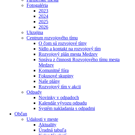
Fotogaléria
2023
2024
2025
2026
Ukrajina
Centrum rozvojového tímu
O čom sú rozvojové tímy
Sídlo a kontakt na rozvojový tím
Rozvojový plán mesta Medzev
Správa z činnosti Rozvojového tímu mesta
Medzev
Komunitné fóra
Fokusové skupiny
Naše plány
Rozvojový tím v akcii
Odpady
Novinky v odpadoch
Kalendár vývozu odpadu
Systém nakladania s odpadmi
Občan
Udalosti v meste
Aktuality
Úradná tabuľa