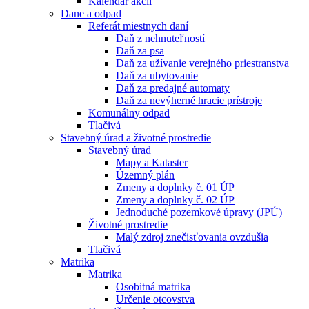
Kalendár akcií
Dane a odpad
Referát miestnych daní
Daň z nehnuteľností
Daň za psa
Daň za užívanie verejného priestranstva
Daň za ubytovanie
Daň za predajné automaty
Daň za nevýherné hracie prístroje
Komunálny odpad
Tlačivá
Stavebný úrad a životné prostredie
Stavebný úrad
Mapy a Kataster
Územný plán
Zmeny a doplnky č. 01 ÚP
Zmeny a doplnky č. 02 ÚP
Jednoduché pozemkové úpravy (JPÚ)
Životné prostredie
Malý zdroj znečisťovania ovzdušia
Tlačivá
Matrika
Matrika
Osobitná matrika
Určenie otcovstva