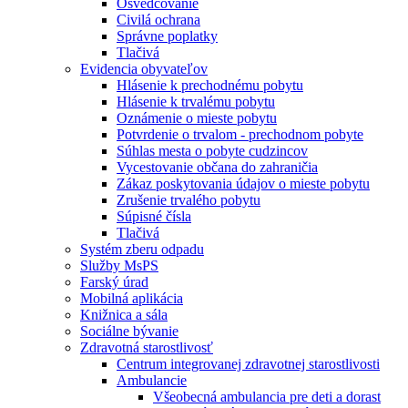
Osvedčovanie
Civilá ochrana
Správne poplatky
Tlačivá
Evidencia obyvateľov
Hlásenie k prechodnému pobytu
Hlásenie k trvalému pobytu
Oznámenie o mieste pobytu
Potvrdenie o trvalom - prechodnom pobyte
Súhlas mesta o pobyte cudzincov
Vycestovanie občana do zahraničia
Zákaz poskytovania údajov o mieste pobytu
Zrušenie trvalého pobytu
Súpisné čísla
Tlačivá
Systém zberu odpadu
Služby MsPS
Farský úrad
Mobilná aplikácia
Knižnica a sála
Sociálne bývanie
Zdravotná starostlivosť
Centrum integrovanej zdravotnej starostlivosti
Ambulancie
Všeobecná ambulancia pre deti a dorast