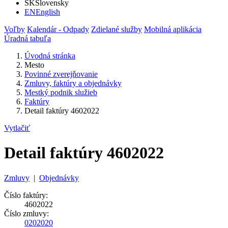
SK
Slovensky
EN
English
Voľby
Kalendár - Odpady
Zdielané služby
Mobilná aplikácia
Úradná tabuľa
Úvodná stránka
Mesto
Povinné zverejňovanie
Zmluvy, faktúry a objednávky
Mestký podnik služieb
Faktúry
Detail faktúry 4602022
Vytlačiť
Detail faktúry 4602022
Zmluvy
|
Objednávky
Číslo faktúry:
4602022
Číslo zmluvy:
0202020