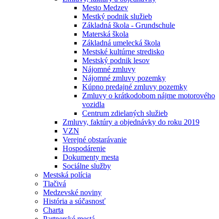
Mesto Medzev
Mestký podnik služieb
Základná škola - Grundschule
Materská škola
Základná umelecká škola
Mestské kultúrne stredisko
Mestský podnik lesov
Nájomné zmluvy
Nájomné zmluvy pozemky
Kúpno predajné zmluvy pozemky
Zmluvy o krátkodobom nájme motorového
vozidla
Centrum zdielaných služieb
Zmluvy, faktúry a objednávky do roku 2019
VZN
Verejné obstarávanie
Hospodárenie
Dokumenty mesta
Sociálne služby
Mestská polícia
Tlačivá
Medzevské noviny
História a súčasnosť
Charta
Partnerské mestá