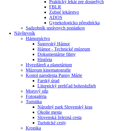
Praktický lekár pre dospelých
FBLR
Zubné lekárstvo
ADOS
Gynekologicko pôrodnícka
Sadzobník správnych poplatkov
Návštevník
Hámorníctvo
Šugovský Hámor
Hámor - Technické múzeum
Dokumentárne filmy
História
Hvezdáreň a planetárium
Múzeum kinematografie
Kostol narodenia Panny Márie
Farský úrad
Liturgický prehľad bohoslužieb
Morový stĺp
Fotogaléria
Turistika
Národný park Slovenský kras
Okolie mesta
Slovenská železná cesta
Turistické cesty
Kronika