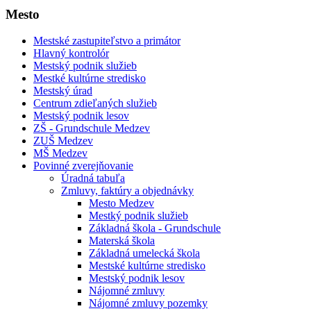
Mesto
Mestské zastupiteľstvo a primátor
Hlavný kontrolór
Mestský podnik služieb
Mestké kultúrne stredisko
Mestský úrad
Centrum zdieľaných služieb
Mestský podnik lesov
ZŠ - Grundschule Medzev
ZUŠ Medzev
MŠ Medzev
Povinné zverejňovanie
Úradná tabuľa
Zmluvy, faktúry a objednávky
Mesto Medzev
Mestký podnik služieb
Základná škola - Grundschule
Materská škola
Základná umelecká škola
Mestské kultúrne stredisko
Mestský podnik lesov
Nájomné zmluvy
Nájomné zmluvy pozemky