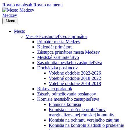
Rovno na obsah
Rovno na menu
Medzev
Menu
Mesto
Mestské zastupiteľstvo a primátor
Primátor mesta Medzev
Kalendár primátora
Zástupca primátora mesta Medzev
Mestské zastupiteľstvo
Zasadnutia mestkého zastupiteľstva
Dochádzka poslancov
Volebné obdobie 2022-2026
Volebné obdobie 2018-2022
Volebné obdobie 2014-2018
Rokovací poriadok
Zásady odmeňovania poslancov
Komisie mestského zastupiteľstva
Finančná komisia
Komisia na riešenie problémov
marginalizovanej rómskej komunity
Komisia na ochranu verejného záujmu
Komisia na kontrolu žiadostí o pridelenie