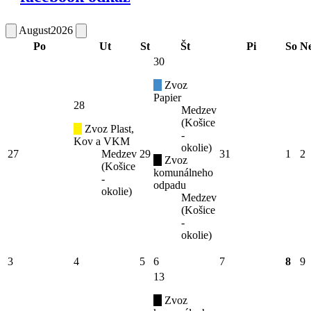
August
2026
Po
Ut
St
Št
Pi
So
N
30
Zvoz
Papier
28
Medzev
(Košice
Zvoz Plast,
-
Kov a VKM
okolie)
27
Medzev
29
31
1
2
Zvoz
(Košice
komunálneho
-
odpadu
okolie)
Medzev
(Košice
-
okolie)
3
4
5
6
7
8
9
13
Zvoz