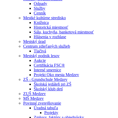
Odpady
Služby
Cenník
Mestké kultúrne stredisko
Knižnica
Historická miestnosť
Sála, kuchyňa, banketová miestnosť
Hlásenia v rozhlase
Mestský úrad
Centrum zdieľaných služieb
Tlačivá
Mestský podnik lesov
Aukcie
Certifikácia FSC®
Interné smernice
Projekt Oko mesta Medzev
ZŠ - Grundschule Medzev
Školská jedáleň pri ZŠ
Školský klub detí
ZUŠ Medzev
MŠ Medzev
Povinné zverejňovanie
Úradná tabuľa
Projekty
Zmluvy, faktúry a objednávky