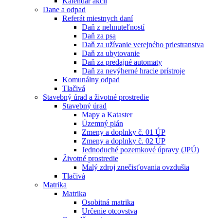
Kalendár akcií
Dane a odpad
Referát miestnych daní
Daň z nehnuteľností
Daň za psa
Daň za užívanie verejného priestranstva
Daň za ubytovanie
Daň za predajné automaty
Daň za nevýherné hracie prístroje
Komunálny odpad
Tlačivá
Stavebný úrad a životné prostredie
Stavebný úrad
Mapy a Kataster
Územný plán
Zmeny a doplnky č. 01 ÚP
Zmeny a doplnky č. 02 ÚP
Jednoduché pozemkové úpravy (JPÚ)
Životné prostredie
Malý zdroj znečisťovania ovzdušia
Tlačivá
Matrika
Matrika
Osobitná matrika
Určenie otcovstva