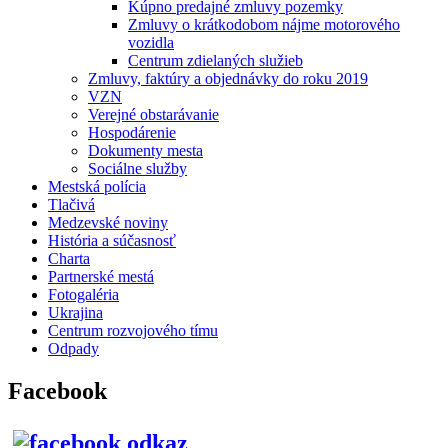
Kúpno predajné zmluvy pozemky
Zmluvy o krátkodobom nájme motorového
vozidla
Centrum zdielaných služieb
Zmluvy, faktúry a objednávky do roku 2019
VZN
Verejné obstarávanie
Hospodárenie
Dokumenty mesta
Sociálne služby
Mestská polícia
Tlačivá
Medzevské noviny
História a súčasnosť
Charta
Partnerské mestá
Fotogaléria
Ukrajina
Centrum rozvojového tímu
Odpady
Facebook