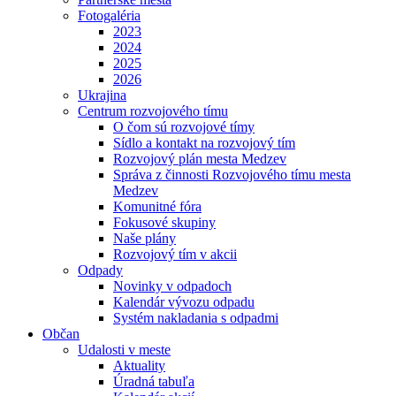
Fotogaléria
2023
2024
2025
2026
Ukrajina
Centrum rozvojového tímu
O čom sú rozvojové tímy
Sídlo a kontakt na rozvojový tím
Rozvojový plán mesta Medzev
Správa z činnosti Rozvojového tímu mesta
Medzev
Komunitné fóra
Fokusové skupiny
Naše plány
Rozvojový tím v akcii
Odpady
Novinky v odpadoch
Kalendár vývozu odpadu
Systém nakladania s odpadmi
Občan
Udalosti v meste
Aktuality
Úradná tabuľa