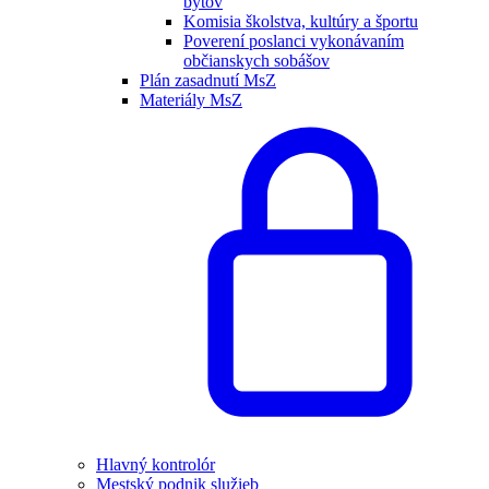
bytov
Komisia školstva, kultúry a športu
Poverení poslanci vykonávaním
občianskych sobášov
Plán zasadnutí MsZ
Materiály MsZ
Hlavný kontrolór
Mestský podnik služieb