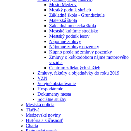
Mesto Medzev
Mestký podnik služieb
Základná škola - Grundschule
Materská škola
Základná umelecká škola
Mestské kultúrne stredisko
Mestský podnik lesov
Nájomné zmluvy
Nájomné zmluvy pozemky
Kúpno predajné zmluvy pozemky
Zmluvy o krátkodobom nájme motorového
vozidla
Centrum zdielaných služieb
Zmluvy, faktúry a objednávky do roku 2019
VZN
Verejné obstarávanie
Hospodárenie
Dokumenty mesta
Sociálne služby
Mestská polícia
Tlačivá
Medzevské noviny
História a súčasnosť
Charta
Partnerské mestá