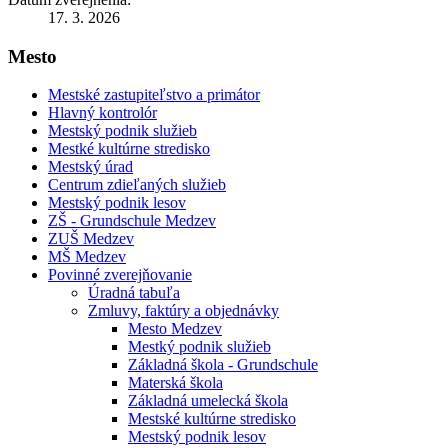
17. 3. 2026
Mesto
Mestské zastupiteľstvo a primátor
Hlavný kontrolór
Mestský podnik služieb
Mestké kultúrne stredisko
Mestský úrad
Centrum zdieľaných služieb
Mestský podnik lesov
ZŠ - Grundschule Medzev
ZUŠ Medzev
MŠ Medzev
Povinné zverejňovanie
Úradná tabuľa
Zmluvy, faktúry a objednávky
Mesto Medzev
Mestký podnik služieb
Základná škola - Grundschule
Materská škola
Základná umelecká škola
Mestské kultúrne stredisko
Mestský podnik lesov