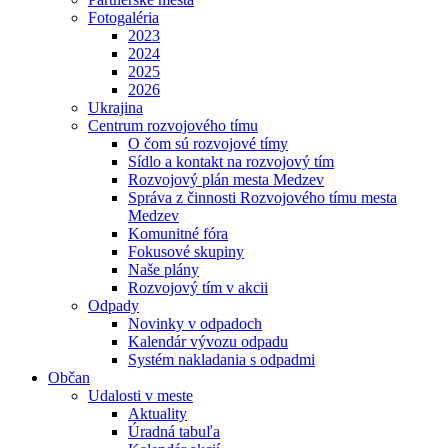
Fotogaléria
2023
2024
2025
2026
Ukrajina
Centrum rozvojového tímu
O čom sú rozvojové tímy
Sídlo a kontakt na rozvojový tím
Rozvojový plán mesta Medzev
Správa z činnosti Rozvojového tímu mesta
Medzev
Komunitné fóra
Fokusové skupiny
Naše plány
Rozvojový tím v akcii
Odpady
Novinky v odpadoch
Kalendár vývozu odpadu
Systém nakladania s odpadmi
Občan
Udalosti v meste
Aktuality
Úradná tabuľa