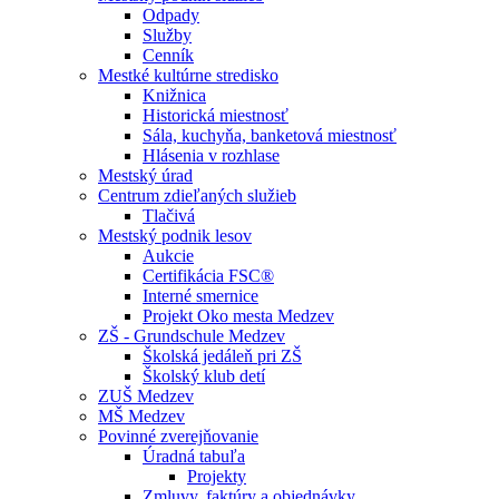
Odpady
Služby
Cenník
Mestké kultúrne stredisko
Knižnica
Historická miestnosť
Sála, kuchyňa, banketová miestnosť
Hlásenia v rozhlase
Mestský úrad
Centrum zdieľaných služieb
Tlačivá
Mestský podnik lesov
Aukcie
Certifikácia FSC®
Interné smernice
Projekt Oko mesta Medzev
ZŠ - Grundschule Medzev
Školská jedáleň pri ZŠ
Školský klub detí
ZUŠ Medzev
MŠ Medzev
Povinné zverejňovanie
Úradná tabuľa
Projekty
Zmluvy, faktúry a objednávky