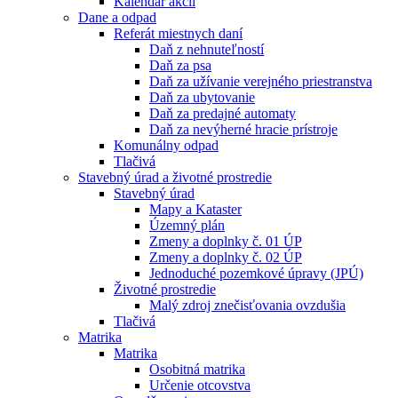
Kalendár akcií
Dane a odpad
Referát miestnych daní
Daň z nehnuteľností
Daň za psa
Daň za užívanie verejného priestranstva
Daň za ubytovanie
Daň za predajné automaty
Daň za nevýherné hracie prístroje
Komunálny odpad
Tlačivá
Stavebný úrad a životné prostredie
Stavebný úrad
Mapy a Kataster
Územný plán
Zmeny a doplnky č. 01 ÚP
Zmeny a doplnky č. 02 ÚP
Jednoduché pozemkové úpravy (JPÚ)
Životné prostredie
Malý zdroj znečisťovania ovzdušia
Tlačivá
Matrika
Matrika
Osobitná matrika
Určenie otcovstva