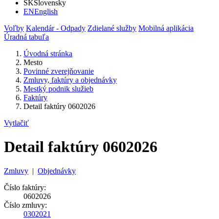
SK
Slovensky
EN
English
Voľby
Kalendár - Odpady
Zdielané služby
Mobilná aplikácia
Úradná tabuľa
Úvodná stránka
Mesto
Povinné zverejňovanie
Zmluvy, faktúry a objednávky
Mestký podnik služieb
Faktúry
Detail faktúry 0602026
Vytlačiť
Detail faktúry 0602026
Zmluvy
|
Objednávky
Číslo faktúry:
0602026
Číslo zmluvy:
0302021