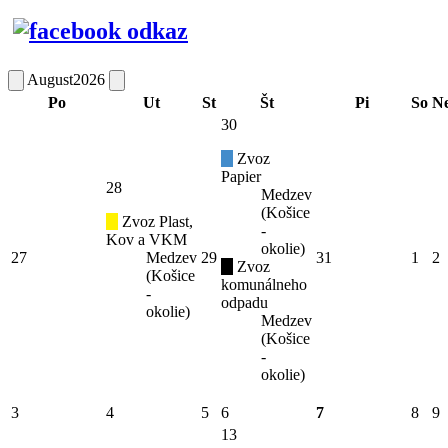
August
2026
Po
Ut
St
Št
Pi
So
N
30
Zvoz
Papier
28
Medzev
(Košice
Zvoz Plast,
-
Kov a VKM
okolie)
27
Medzev
29
31
1
2
Zvoz
(Košice
komunálneho
-
odpadu
okolie)
Medzev
(Košice
-
okolie)
3
4
5
6
7
8
9
13