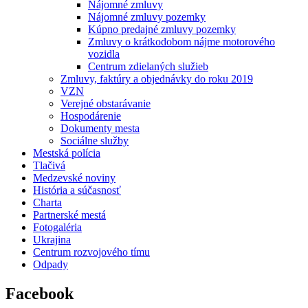
Nájomné zmluvy
Nájomné zmluvy pozemky
Kúpno predajné zmluvy pozemky
Zmluvy o krátkodobom nájme motorového
vozidla
Centrum zdielaných služieb
Zmluvy, faktúry a objednávky do roku 2019
VZN
Verejné obstarávanie
Hospodárenie
Dokumenty mesta
Sociálne služby
Mestská polícia
Tlačivá
Medzevské noviny
História a súčasnosť
Charta
Partnerské mestá
Fotogaléria
Ukrajina
Centrum rozvojového tímu
Odpady
Facebook