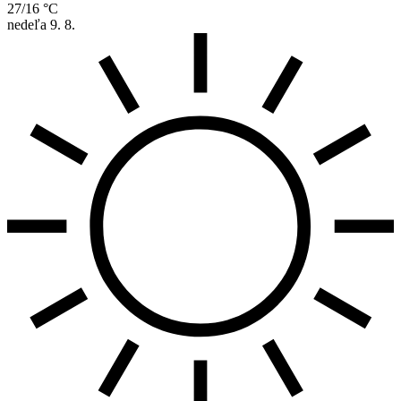
27/16 °C
nedeľa
9. 8.