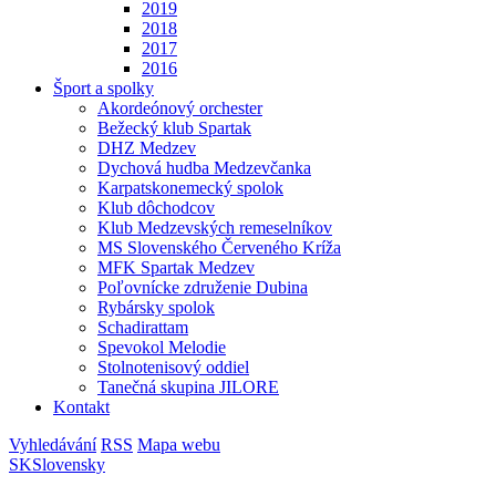
2019
2018
2017
2016
Šport a spolky
Akordeónový orchester
Bežecký klub Spartak
DHZ Medzev
Dychová hudba Medzevčanka
Karpatskonemecký spolok
Klub dôchodcov
Klub Medzevských remeselníkov
MS Slovenského Červeného Kríža
MFK Spartak Medzev
Poľovnícke združenie Dubina
Rybársky spolok
Schadirattam
Spevokol Melodie
Stolnotenisový oddiel
Tanečná skupina JILORE
Kontakt
Vyhledávání
RSS
Mapa webu
SK
Slovensky