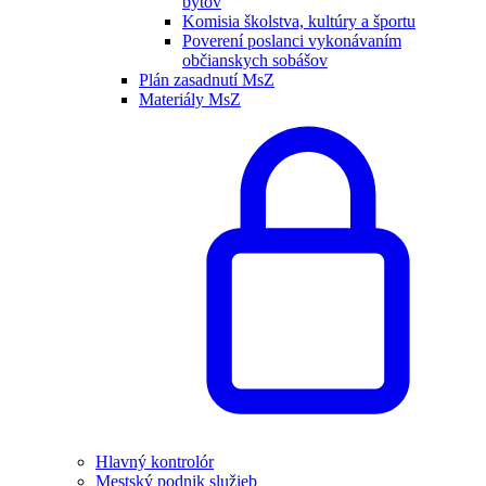
bytov
Komisia školstva, kultúry a športu
Poverení poslanci vykonávaním
občianskych sobášov
Plán zasadnutí MsZ
Materiály MsZ
Hlavný kontrolór
Mestský podnik služieb