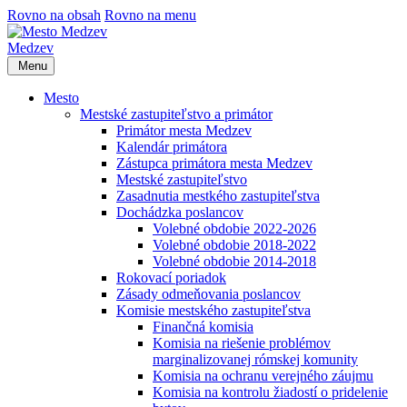
Rovno na obsah
Rovno na menu
Medzev
Menu
Mesto
Mestské zastupiteľstvo a primátor
Primátor mesta Medzev
Kalendár primátora
Zástupca primátora mesta Medzev
Mestské zastupiteľstvo
Zasadnutia mestkého zastupiteľstva
Dochádzka poslancov
Volebné obdobie 2022-2026
Volebné obdobie 2018-2022
Volebné obdobie 2014-2018
Rokovací poriadok
Zásady odmeňovania poslancov
Komisie mestského zastupiteľstva
Finančná komisia
Komisia na riešenie problémov
marginalizovanej rómskej komunity
Komisia na ochranu verejného záujmu
Komisia na kontrolu žiadostí o pridelenie