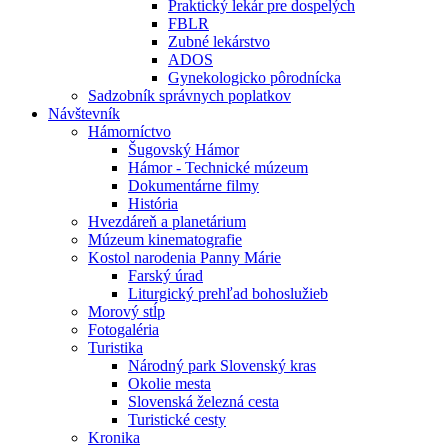
Praktický lekár pre dospelých
FBLR
Zubné lekárstvo
ADOS
Gynekologicko pôrodnícka
Sadzobník správnych poplatkov
Návštevník
Hámorníctvo
Šugovský Hámor
Hámor - Technické múzeum
Dokumentárne filmy
História
Hvezdáreň a planetárium
Múzeum kinematografie
Kostol narodenia Panny Márie
Farský úrad
Liturgický prehľad bohoslužieb
Morový stĺp
Fotogaléria
Turistika
Národný park Slovenský kras
Okolie mesta
Slovenská železná cesta
Turistické cesty
Kronika