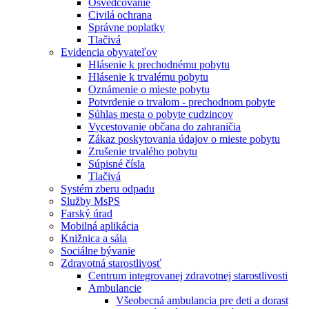
Osvedčovanie
Civilá ochrana
Správne poplatky
Tlačivá
Evidencia obyvateľov
Hlásenie k prechodnému pobytu
Hlásenie k trvalému pobytu
Oznámenie o mieste pobytu
Potvrdenie o trvalom - prechodnom pobyte
Súhlas mesta o pobyte cudzincov
Vycestovanie občana do zahraničia
Zákaz poskytovania údajov o mieste pobytu
Zrušenie trvalého pobytu
Súpisné čísla
Tlačivá
Systém zberu odpadu
Služby MsPS
Farský úrad
Mobilná aplikácia
Knižnica a sála
Sociálne bývanie
Zdravotná starostlivosť
Centrum integrovanej zdravotnej starostlivosti
Ambulancie
Všeobecná ambulancia pre deti a dorast