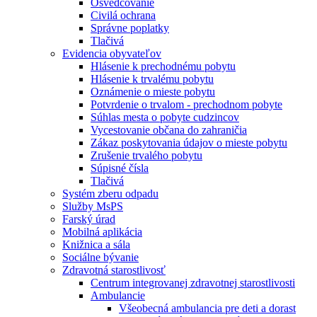
Osvedčovanie
Civilá ochrana
Správne poplatky
Tlačivá
Evidencia obyvateľov
Hlásenie k prechodnému pobytu
Hlásenie k trvalému pobytu
Oznámenie o mieste pobytu
Potvrdenie o trvalom - prechodnom pobyte
Súhlas mesta o pobyte cudzincov
Vycestovanie občana do zahraničia
Zákaz poskytovania údajov o mieste pobytu
Zrušenie trvalého pobytu
Súpisné čísla
Tlačivá
Systém zberu odpadu
Služby MsPS
Farský úrad
Mobilná aplikácia
Knižnica a sála
Sociálne bývanie
Zdravotná starostlivosť
Centrum integrovanej zdravotnej starostlivosti
Ambulancie
Všeobecná ambulancia pre deti a dorast