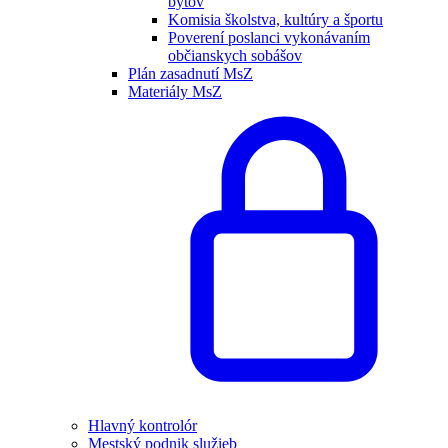
bytov
Komisia školstva, kultúry a športu
Poverení poslanci vykonávaním
občianskych sobášov
Plán zasadnutí MsZ
Materiály MsZ
Hlavný kontrolór
Mestský podnik služieb