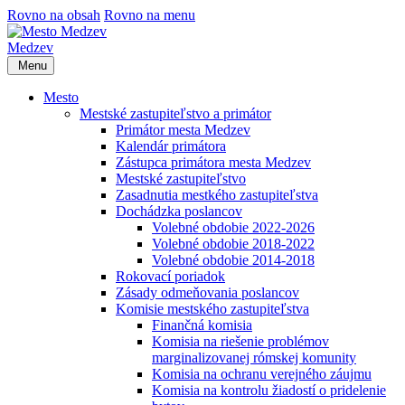
Rovno na obsah
Rovno na menu
Medzev
Menu
Mesto
Mestské zastupiteľstvo a primátor
Primátor mesta Medzev
Kalendár primátora
Zástupca primátora mesta Medzev
Mestské zastupiteľstvo
Zasadnutia mestkého zastupiteľstva
Dochádzka poslancov
Volebné obdobie 2022-2026
Volebné obdobie 2018-2022
Volebné obdobie 2014-2018
Rokovací poriadok
Zásady odmeňovania poslancov
Komisie mestského zastupiteľstva
Finančná komisia
Komisia na riešenie problémov
marginalizovanej rómskej komunity
Komisia na ochranu verejného záujmu
Komisia na kontrolu žiadostí o pridelenie