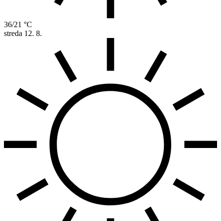
36/21 °C
streda
12. 8.