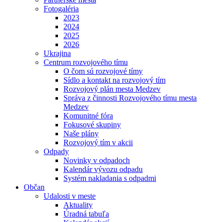
Fotogaléria
2023
2024
2025
2026
Ukrajina
Centrum rozvojového tímu
O čom sú rozvojové tímy
Sídlo a kontakt na rozvojový tím
Rozvojový plán mesta Medzev
Správa z činnosti Rozvojového tímu mesta
Medzev
Komunitné fóra
Fokusové skupiny
Naše plány
Rozvojový tím v akcii
Odpady
Novinky v odpadoch
Kalendár vývozu odpadu
Systém nakladania s odpadmi
Občan
Udalosti v meste
Aktuality
Úradná tabuľa