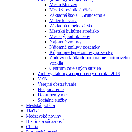
Mesto Medzev
Mestký podnik služieb
Základná škola - Grundschule
Materská škola
Základná umelecká škola
Mestské kultúrne stredisko
Mestský podnik lesov
Nájomné zmluvy
Nájomné zmluvy pozemky
Kúpno predajné zmluvy pozemky
Zmluvy o krátkodobom nájme motorového
vozidla
Centrum zdielaných služieb
Zmluvy, faktúry a objednávky do roku 2019
VZN
Verejné obstarávanie
Hospodárenie
Dokumenty mesta
Sociálne služby
Mestská polícia
Tlačivá
Medzevské noviny
História a súčasnosť
Charta
Partnerské mestá