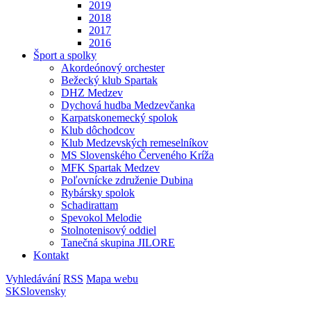
2019
2018
2017
2016
Šport a spolky
Akordeónový orchester
Bežecký klub Spartak
DHZ Medzev
Dychová hudba Medzevčanka
Karpatskonemecký spolok
Klub dôchodcov
Klub Medzevských remeselníkov
MS Slovenského Červeného Kríža
MFK Spartak Medzev
Poľovnícke združenie Dubina
Rybársky spolok
Schadirattam
Spevokol Melodie
Stolnotenisový oddiel
Tanečná skupina JILORE
Kontakt
Vyhledávání
RSS
Mapa webu
SK
Slovensky