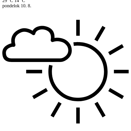
29 °C
14 °C
pondelok
10. 8.