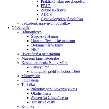
Praktický lekár pre dospelých
FBLR
Zubné lekárstvo
ADOS
Gynekologicko pôrodnícka
Sadzobník správnych poplatkov
Návštevník
Hámorníctvo
Šugovský Hámor
Hámor - Technické múzeum
Dokumentárne filmy
História
Hvezdáreň a planetárium
Múzeum kinematografie
Kostol narodenia Panny Márie
Farský úrad
Liturgický prehľad bohoslužieb
Morový stĺp
Fotogaléria
Turistika
Národný park Slovenský kras
Okolie mesta
Slovenská železná cesta
Turistické cesty
Kronika