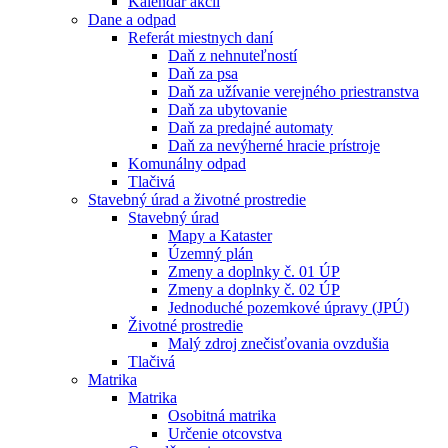
Kalendár akcií
Dane a odpad
Referát miestnych daní
Daň z nehnuteľností
Daň za psa
Daň za užívanie verejného priestranstva
Daň za ubytovanie
Daň za predajné automaty
Daň za nevýherné hracie prístroje
Komunálny odpad
Tlačivá
Stavebný úrad a životné prostredie
Stavebný úrad
Mapy a Kataster
Územný plán
Zmeny a doplnky č. 01 ÚP
Zmeny a doplnky č. 02 ÚP
Jednoduché pozemkové úpravy (JPÚ)
Životné prostredie
Malý zdroj znečisťovania ovzdušia
Tlačivá
Matrika
Matrika
Osobitná matrika
Určenie otcovstva