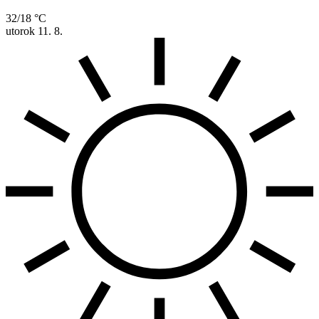
32/18 °C
utorok
11. 8.