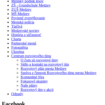
Mestský podnik lesov
ZŠ - Grundschule Medzev
ZUŠ Medzev
MŠ Medzev
Povinné zverejňovanie
Mestská polícia
Tlačivá
Medzevské noviny
História a súčasnosť
Charta
Partnerské mestá
Fotogaléria
Ukrajina
Centrum rozvojového tímu
O čom sú rozvojové tímy
Sídlo a kontakt na rozvojový tím
Rozvojový plán mesta Medzev
Správa z činnosti Rozvojového tímu mesta Medzev
Komunitné fóra
Fokusové skupiny
Naše plány
Rozvojový tím v akcii
Odpady
Facebook