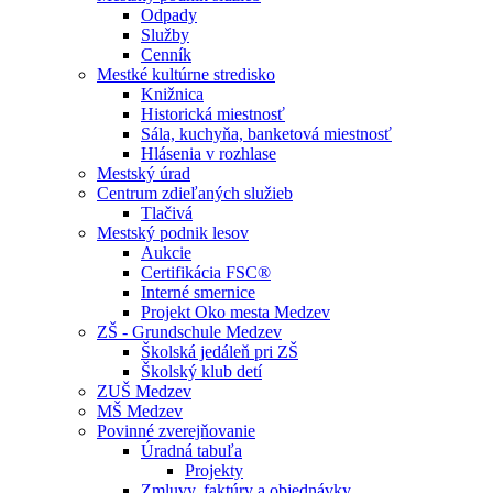
Odpady
Služby
Cenník
Mestké kultúrne stredisko
Knižnica
Historická miestnosť
Sála, kuchyňa, banketová miestnosť
Hlásenia v rozhlase
Mestský úrad
Centrum zdieľaných služieb
Tlačivá
Mestský podnik lesov
Aukcie
Certifikácia FSC®
Interné smernice
Projekt Oko mesta Medzev
ZŠ - Grundschule Medzev
Školská jedáleň pri ZŠ
Školský klub detí
ZUŠ Medzev
MŠ Medzev
Povinné zverejňovanie
Úradná tabuľa
Projekty
Zmluvy, faktúry a objednávky