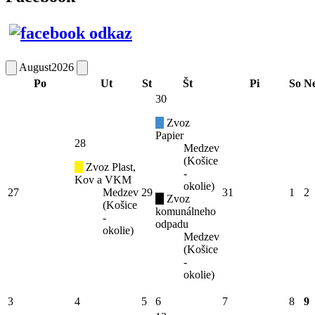
August
2026
Po
Ut
St
Št
Pi
So
N
30
Zvoz
Papier
28
Medzev
(Košice
Zvoz Plast,
-
Kov a VKM
okolie)
27
Medzev
29
31
1
2
Zvoz
(Košice
komunálneho
-
odpadu
okolie)
Medzev
(Košice
-
okolie)
3
4
5
6
7
8
9