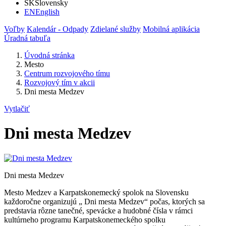
SK
Slovensky
EN
English
Voľby
Kalendár - Odpady
Zdielané služby
Mobilná aplikácia
Úradná tabuľa
Úvodná stránka
Mesto
Centrum rozvojového tímu
Rozvojový tím v akcii
Dni mesta Medzev
Vytlačiť
Dni mesta Medzev
Dni mesta Medzev
Mesto Medzev a Karpatskonemecký spolok na Slovensku
každoročne organizujú „ Dni mesta Medzev“ počas, ktorých sa
predstavia rôzne tanečné, spevácke a hudobné čísla v rámci
kultúrneho programu Karpatskonemeckého spolku